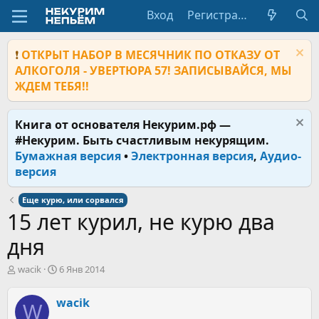
Вход
Регистрация
❗
ОТКРЫТ НАБОР В МЕСЯЧНИК ПО ОТКАЗУ ОТ
АЛКОГОЛЯ - УВЕРТЮРА 57! ЗАПИСЫВАЙСЯ, МЫ
ЖДЕМ ТЕБЯ!!
Книга от основателя Некурим.рф —
#Некурим. Быть счастливым некурящим.
Бумажная версия
•
Электронная версия
,
Аудио-
версия
Еще курю, или сорвался
15 лет курил, не курю два
дня
А
Д
wacik
6 Янв 2014
в
а
т
т
wacik
W
о
а