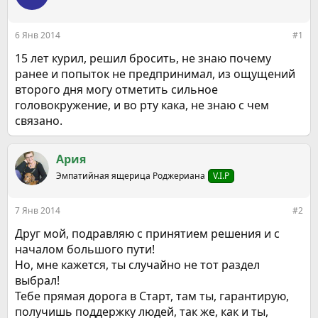
р
н
т
а
е
ч
6 Янв 2014
#1
м
а
ы
л
15 лет курил, решил бросить, не знаю почему
а
ранее и попыток не предпринимал, из ощущений
второго дня могу отметить сильное
головокружение, и во рту кака, не знаю с чем
связано.
Ария
Эмпатийная ящерица Роджериана
V.I.P
7 Янв 2014
#2
Друг мой, подравляю с принятием решения и с
началом большого пути!
Но, мне кажется, ты случайно не тот раздел
выбрал!
Тебе прямая дорога в Старт, там ты, гарантирую,
получишь поддержку людей, так же, как и ты,