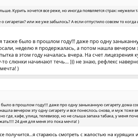
ольше. Курить хочется все реже, но иногда появляется страх: неужели
е о сигаретах? или же уже забылось? А если отпустило совсем то когда
ня также было в прошлом году!!! даже про одну заныканну
сали, неделю я продержалась, а потом нашла вечером эт
пытка в этом году началась вчера. На счет лицезрения ку
то слюнки начинают течь... ))) не знаю, рефлекс наверно
мечта! )
кже было в прошлом году!!! даже про одну заныканную сигарету дома с
ашла вечером эту одну сигарету и все понеслось снова, и муж тоже вм
о где, кафе, улица, телевизор, но не слыша запаха табака, у меня поче
ть!!!! 24 дня для меня это пока мечта! )
 все получится...я стараюсь смотреть с жалостью на курящих 