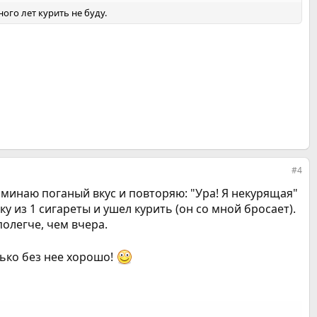
ного лет курить не буду.
#4
оминаю поганый вкус и повторяю: "Ура! Я некурящая"
 из 1 сигареты и ушел курить (он со мной бросает).
полегче, чем вчера.
лько без нее хорошо!