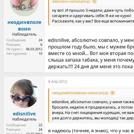
edisnilive написал(а):
и
:
ну вот. И прошло 3 недели, даже чуть поб
сигарете и одергивать себя: Я же не курю!
Расскажите, как у вас? Все еще вспоминает
неодинвполе
воин
Наблюдатель
edisnilive, абсолютно совпало, у ме
Сообщения
24
Реакции
6
прошлом году было, мы с мужем бро
Не курю с
06.03.2012
вместе со мной... Вот моя вторая по
Лет курения
10
слыша запаха табака, у меня почему-
держать!!!! 24 дня для меня это пока 
8 Апр 2012
неодинвполевоин написал(а):
edisnilive, абсолютно совпало, у меня та
бросали, неделю я продержалась, а потом н
вчера. На счет лицезрения курящих, не важн
edisnilive
уже долго держитесь, вы молодец! так держа
Наблюдатель
Сообщения
22
Реакции
24
я надеюсь (точнее, я знаю), что у нас
Не курю с
17.10.2014