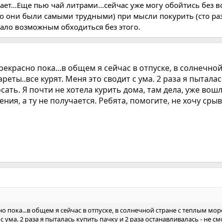
ает...Еще пью чай литрами...сейчас уже могу обойтись без 
о они были самыми трудными) при мысли покурить (сто раз 
стало возможным обходиться без этого.
рекрасно пока...в общем я сейчас в отпуске, в солнечной
ареты..все курят. Меня это сводит с ума. 2 раза я пытала
ать. Я почти не хотела курить дома, там дела, уже вошл
ия, а ту не получается. Ребята, помогите, не хочу срыв
о пока...в общем я сейчас в отпуске, в солнечной стране с теплым морем
т с ума. 2 раза я пыталась купить пачку и 2 раза останавливалась - не с