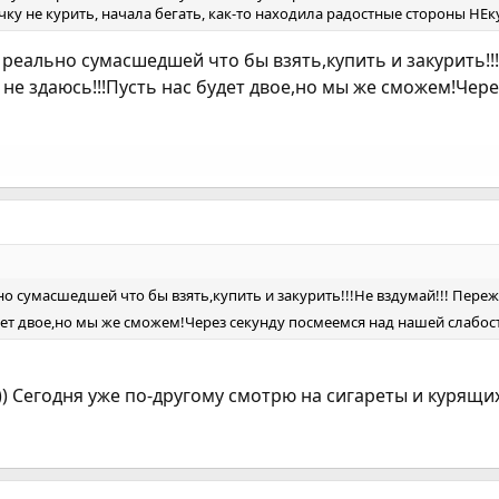
ку не курить, начала бегать, как-то находила радостные стороны НЕкур
реально сумасшедшей что бы взять,купить и закурить!!!Н
 не здаюсь!!!Пусть нас будет двое,но мы же сможем!Чер
 сумасшедшей что бы взять,купить и закурить!!!Не вздумай!!! Пережив
дет двое,но мы же сможем!Через секунду посмеемся над нашей слабос
))) Сегодня уже по-другому смотрю на сигареты и курящих