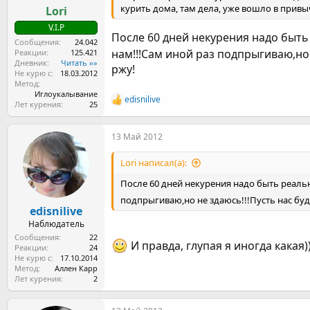
курить дома, там дела, уже вошло в привыч
Lori
V.I.P
После 60 дней некурения надо быть 
Сообщения
24.042
нам!!!Сам иной раз подпрыгиваю,но
Реакции
125.421
Дневник
Читать »»
ржу!
Не курю с
18.03.2012
Метод
Иглоукалывание
edisnilive
Р
Лет курения
25
е
а
13 Май 2012
к
ц
и
Lori написал(а):
и
:
После 60 дней некурения надо быть реально
подпрыгиваю,но не здаюсь!!!Пусть нас бу
edisnilive
Наблюдатель
Сообщения
22
И правда, глупая я иногда какая
Реакции
24
Не курю с
17.10.2014
Метод
Аллен Карр
Лет курения
2