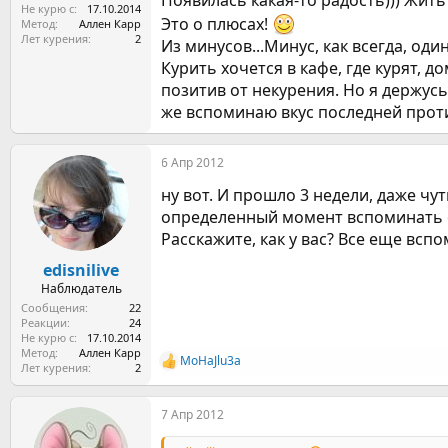
Появилась какая-то радость))) Жить
Не курю с
17.10.2014
Это о плюсах!
Метод
Аллен Карр
Лет курения
2
Из минусов...Минус, как всегда, один
Курить хочется в кафе, где курят, д
позитив от некурения. Но я держусь
же вспоминаю вкус последней прот
6 Апр 2012
ну вот. И прошло 3 недели, даже чу
определенный момент вспоминать о 
Расскажите, как у вас? Все еще всп
edisnilive
Наблюдатель
Сообщения
22
Реакции
24
Не курю с
17.10.2014
Метод
Аллен Карр
MoHaJlu3a
Р
Лет курения
2
е
а
7 Апр 2012
к
ц
и