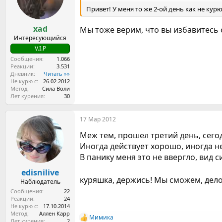
Привет! У меня то же 2-ой день как не курю
xad
Мы тоже верим, что вы избавитесь 
Интересующийся
V.I.P
Сообщения
1.066
Реакции
3.531
Дневник
Читать »»
Не курю с
26.02.2012
Метод
Сила Воли
Лет курения
30
17 Мар 2012
Меж тем, прошел третий день, сегод
Иногда действует хорошо, иногда не
В панику меня это не ввергло, вид 
edisnilive
куряшка, держись! Мы сможем, дело 
Наблюдатель
Сообщения
22
Реакции
24
Не курю с
17.10.2014
Метод
Аллен Карр
Мимика
Р
Лет курения
2