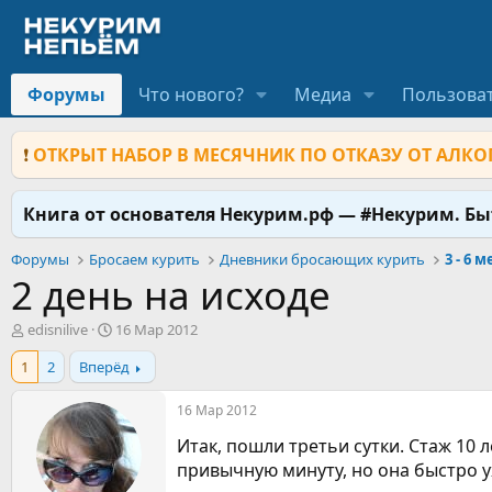
Форумы
Что нового?
Медиа
Пользова
❗
ОТКРЫТ НАБОР В МЕСЯЧНИК ПО ОТКАЗУ ОТ АЛКОГ
Книга от основателя Некурим.рф — #Некурим. Б
Форумы
Бросаем курить
Дневники бросающих курить
3 - 6 
2 день на исходе
А
Д
edisnilive
16 Мар 2012
в
а
1
2
Вперёд
т
т
о
а
р
н
16 Мар 2012
т
а
Итак, пошли третьи сутки. Стаж 10 
е
ч
м
а
привычную минуту, но она быстро ухо
ы
л