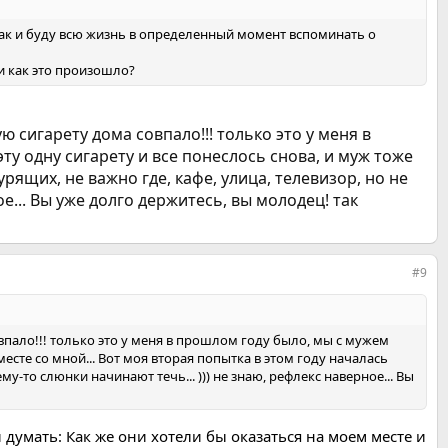
 так и буду всю жизнь в определенный момент вспоминать о
 и как это произошло?
ю сигарету дома совпало!!! только это у меня в
у одну сигарету и все понеслось снова, и муж тоже
рящих, не важно где, кафе, улица, телевизор, но не
е... Вы уже долго держитесь, вы молодец! так
#9
овпало!!! только это у меня в прошлом году было, мы с мужем
есте со мной... Вот моя вторая попытка в этом году началась
му-то слюнки начинают течь... ))) не знаю, рефлекс наверное... Вы
и думать: Как же они хотели бы оказаться на моем месте и