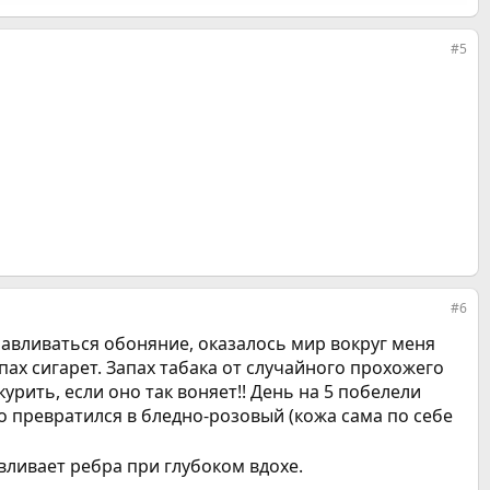
#5
#6
танавливаться обоняние, оказалось мир вокруг меня
пах сигарет. Запах табака от случайного прохожего
урить, если оно так воняет!! День на 5 побелели
го превратился в бледно-розовый (кожа сама по себе
вливает ребра при глубоком вдохе.