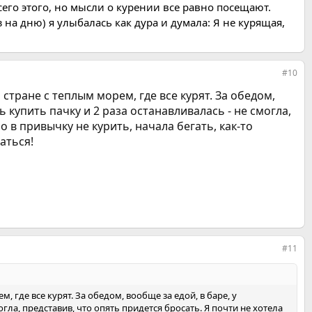
всего этого, но мысли о курении все равно посещают.
на дню) я улыбалась как дура и думала: Я не курящая,
#10
 стране с теплым морем, где все курят. За обедом,
сь купить пачку и 2 раза останавливалась - не смогла,
о в привычку не курить, начала бегать, как-то
аться!
#11
, где все курят. За обедом, вообще за едой, в баре, у
могла, представив, что опять придется бросать. Я почти не хотела