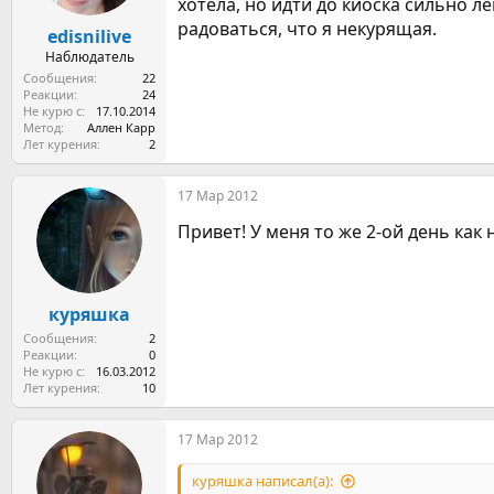
хотела, но идти до киоска сильно 
а
радоваться, что я некурящая.
edisnilive
Наблюдатель
Сообщения
22
Реакции
24
Не курю с
17.10.2014
Метод
Аллен Карр
Лет курения
2
17 Мар 2012
Привет! У меня то же 2-ой день как 
куряшка
Сообщения
2
Реакции
0
Не курю с
16.03.2012
Лет курения
10
17 Мар 2012
куряшка написал(а):