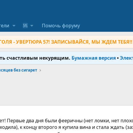
тели
🆘
Помочь форуму
ОЛЯ - УВЕРТЮРА 57! ЗАПИСЫВАЙСЯ, МЫ ЖДЕМ ТЕБЯ!!
ыть счастливым некурящим.
Бумажная версия
•
Элек
месяцев без сигарет
лет! Первые два дня были фееричны (нет ломки, нет пло
дила), к концу второго я купила вина и стала ждать (за