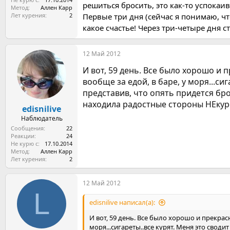
решиться бросить, это как-то успокаив
Метод
Аллен Карр
Лет курения
2
Первые три дня (сейчас я понимаю, чт
какое счастье! Через три-четыре дня 
12 Май 2012
И вот, 59 день. Все было хорошо и п
вообще за едой, в баре, у моря...сиг
представив, что опять придется брос
находила радостные стороны НЕкурен
edisnilive
Наблюдатель
Сообщения
22
Реакции
24
Не курю с
17.10.2014
Метод
Аллен Карр
Лет курения
2
12 Май 2012
L
edisnilive написал(а):
И вот, 59 день. Все было хорошо и прекрасн
моря...сигареты..все курят. Меня это своди