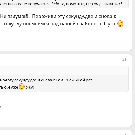
ения, а ту не получается. Ребята, помогите, не хочу срываться!
е вздумай!!! Переживи эту секунду,две и снова к
ез секунду посмеемся над нашей слабостью.Я уже
#12
и эту секунду,две и снова к нам!!!Сам иной раз
тью.Я уже
ржу!
.