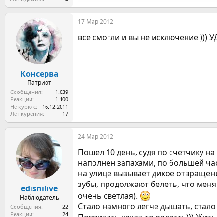
е
а
17 Мар 2012
к
ц
все смогли и вы не исключение ))) У
и
и
:
Консерва
Патриот
Сообщения
1.039
Реакции
1.100
Не курю с
16.12.2011
Лет курения
17
24 Мар 2012
Пошел 10 день, судя по счетчику на
наполнен запахами, по большей част
на улице вызывает дикое отвращение
зубы, продолжают белеть, что меня
edisnilive
очень светлая).
Наблюдатель
Стало намного легче дышать, стало 
Сообщения
22
Реакции
24