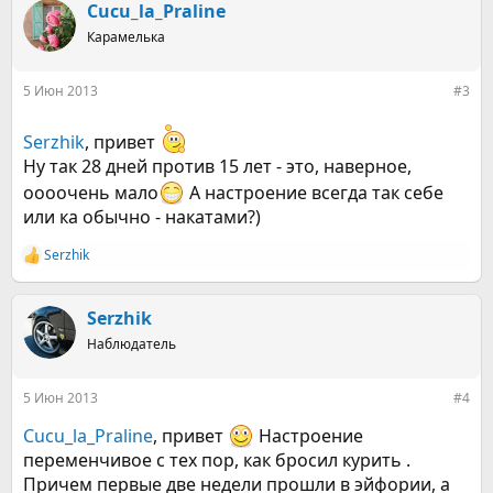
Cucu_la_Praline
Карамелька
5 Июн 2013
#3
Serzhik
, привет
Ну так 28 дней против 15 лет - это, наверное,
оооочень мало
А настроение всегда так себе
или ка обычно - накатами?)
Serzhik
Р
е
а
к
Serzhik
ц
Наблюдатель
и
и
:
5 Июн 2013
#4
Cucu_la_Praline
, привет
Настроение
переменчивое с тех пор, как бросил курить .
Причем первые две недели прошли в эйфории, а