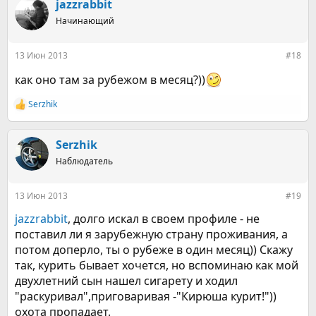
к
jazzrabbit
ц
Начинающий
и
и
:
13 Июн 2013
#18
как оно там за рубежом в месяц?))
Serzhik
Р
е
а
к
Serzhik
ц
Наблюдатель
и
и
:
13 Июн 2013
#19
jazzrabbit
, долго искал в своем профиле - не
поставил ли я зарубежную страну проживания, а
потом доперло, ты о рубеже в один месяц)) Скажу
так, курить бывает хочется, но вспоминаю как мой
двухлетний сын нашел сигарету и ходил
"раскуривал",приговаривая -"Кирюша курит!"))
охота пропадает.