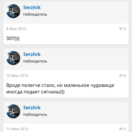
а
к
Serzhik
ц
Наблюдатель
и
и
:
8 Июн 2013
#13
30!!!)))
Serzhik
Наблюдатель
10 Июн 2013
#14
Вроде полегче стало, но маленькое чудовище
иногда подает сигналы)))
Serzhik
Наблюдатель
11 Июн 2013
#15