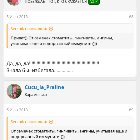
ПОБЕЖДАЕТ ТОТ, КТО СРАЖАЕТСЯ
V.I.P
и
и
:
5 Июн 2013
#8
Serzhik написал(а):
Привет)) От семечек стоматиты, гингивиты, ангины,
учитывая еще и подорванный иммунитет)))
Да, да, да!!!!!!!!!!!!!!!!!!!!!!!!!!!!!!!!!!!!!!!!!!!!!!!!!!!!!!!!
Знала бы- избегала...............
Cucu_la_Praline
Карамелька
6 Июн 2013
#9
Serzhik написал(а):
От семечек стоматиты, гингивиты, ангины, учитывая еще и
подорванный иммунитет)))