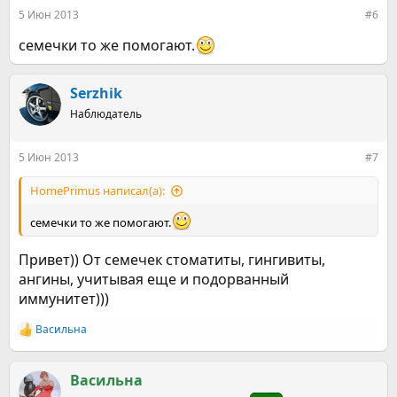
5 Июн 2013
#6
семечки то же помогают.
Serzhik
Наблюдатель
5 Июн 2013
#7
HomePrimus написал(а):
семечки то же помогают.
Привет)) От семечек стоматиты, гингивиты,
ангины, учитывая еще и подорванный
иммунитет)))
Васильна
Р
е
а
к
Васильна
ц