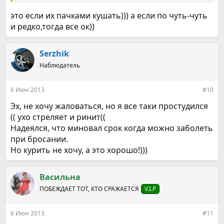
это если их пачками кушать))) а если по чуть-чуть
и редко,тогда все ок))
Serzhik
Наблюдатель
6 Июн 2013
#10
Эх, не хочу жаловаться, но я все таки простудился
(( ухо стреляет и ринит((
Надеялся, что миновал срок когда можно заболеть
при бросании.
Но курить не хочу, а это хорошо!)))
Васильна
ПОБЕЖДАЕТ ТОТ, КТО СРАЖАЕТСЯ
V.I.P
6 Июн 2013
#11