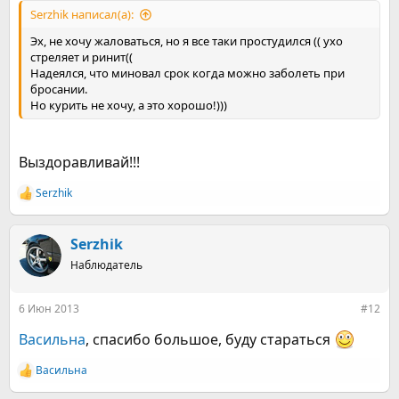
Serzhik написал(а):
Эх, не хочу жаловаться, но я все таки простудился (( ухо
стреляет и ринит((
Надеялся, что миновал срок когда можно заболеть при
бросании.
Но курить не хочу, а это хорошо!)))
Выздоравливай!!!
Serzhik
Р
е
а
к
Serzhik
ц
Наблюдатель
и
и
:
6 Июн 2013
#12
Васильна
, спасибо большое, буду стараться
Васильна
Р
е