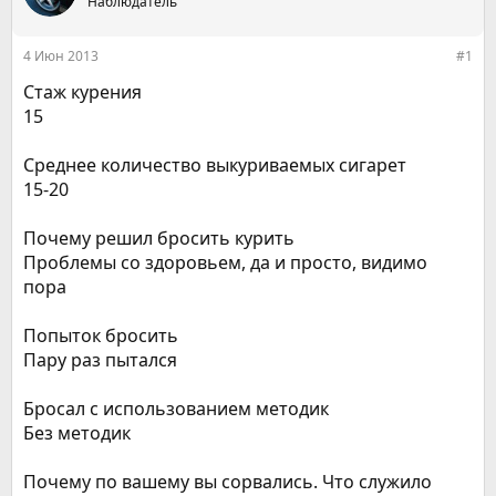
е
Наблюдатель
ч
м
а
ы
л
4 Июн 2013
#1
а
Стаж курения
15
Среднее количество выкуриваемых сигарет
15-20
Почему решил бросить курить
Проблемы со здоровьем, да и просто, видимо
пора
Попыток бросить
Пару раз пытался
Бросал с использованием методик
Без методик
Почему по вашему вы сорвались. Что служило