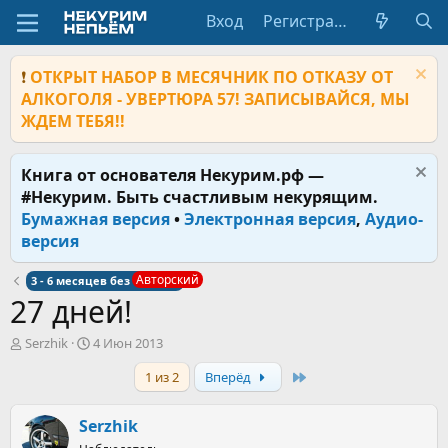
Вход
Регистрация
❗
ОТКРЫТ НАБОР В МЕСЯЧНИК ПО ОТКАЗУ ОТ
АЛКОГОЛЯ - УВЕРТЮРА 57! ЗАПИСЫВАЙСЯ, МЫ
ЖДЕМ ТЕБЯ!!
Книга от основателя Некурим.рф —
#Некурим. Быть счастливым некурящим.
Бумажная версия
•
Электронная версия
,
Аудио-
версия
Авторский
3 - 6 месяцев без сигарет
27 дней!
А
Д
Serzhik
4 Июн 2013
в
а
Last
1 из 2
Вперёд
т
т
о
а
р
н
Serzhik
т
а