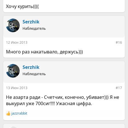
Хочу курить((((
Serzhik
Наблюдатель
12 Июн 2013
#16
Много раз накатывало, держусь)))
Serzhik
Наблюдатель
13 Июн 2013
#17
Не азарта ради - Счетчик, конечно, убивает))) Я не
выкурил уже 700сиг!!!! Ужасная цифра.
jazzrabbit
Р
е
а