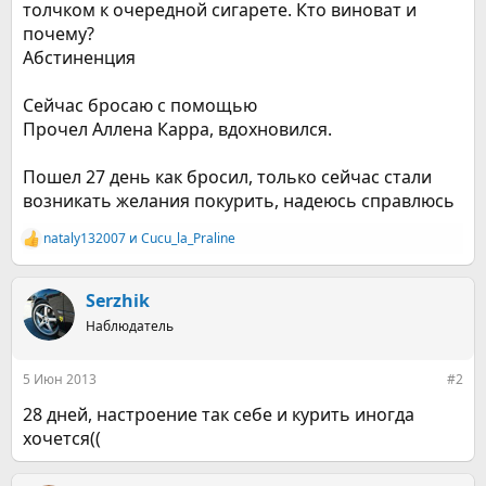
толчком к очередной сигарете. Кто виноват и
почему?
Абстиненция
Сейчас бросаю с помощью
Прочел Аллена Карра, вдохновился.
Пошел 27 день как бросил, только сейчас стали
возникать желания покурить, надеюсь справлюсь
nataly132007
и
Cucu_la_Praline
Р
е
а
к
Serzhik
ц
Наблюдатель
и
и
:
5 Июн 2013
#2
28 дней, настроение так себе и курить иногда
хочется((