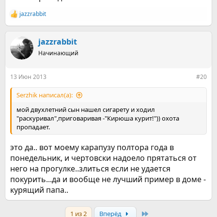
jazzrabbit
Р
е
а
к
jazzrabbit
ц
Начинающий
и
и
:
13 Июн 2013
#20
Serzhik написал(а):
мой двухлетний сын нашел сигарету и ходил
"раскуривал",приговаривая -"Кирюша курит!")) охота
пропадает.
это да.. вот моему карапузу полтора года в
понедельник, и чертовски надоело прятаться от
него на прогулке..злиться если не удается
покурить...да и вообще не лучший пример в доме -
курящий папа..
Last
1 из 2
Вперёд