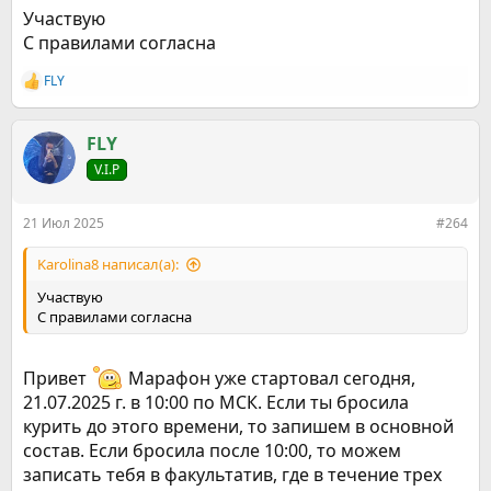
Участвую
С правилами согласна
FLY
Р
е
а
к
FLY
ц
V.I.P
и
и
:
21 Июл 2025
#264
Karolina8 написал(а):
Участвую
С правилами согласна
Привет
Марафон уже стартовал сегодня,
21.07.2025 г. в 10:00 по МСК. Если ты бросила
курить до этого времени, то запишем в основной
состав. Если бросила после 10:00, то можем
записать тебя в факультатив, где в течение трех