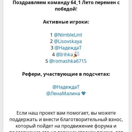
Поздравляем команду 64_1 Лето перемен с
победой
!
Активные игроки:
1
@NimbleLint
2
@Lisovskaya
3
@НадеждаТ
4
@Irihka
5
@romashka6715
Рефери️, участвующие в подсчетах:
@НадеждаТ
@ЛенаМалина 💖
Если наш проект вам помогает, вы можете
поддержать и внести благотворительный взнос,
который пойдет на продвижение форума и