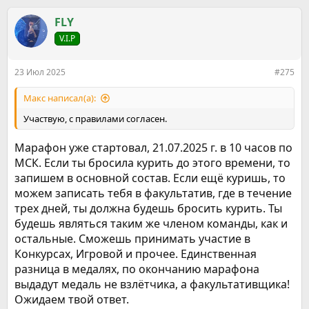
а
к
FLY
ц
V.I.P
и
и
:
23 Июл 2025
#275
Макс написал(а):
Участвую, с правилами согласен.
Марафон уже стартовал, 21.07.2025 г. в 10 часов по
МСК. Если ты бросила курить до этого времени, то
запишем в основной состав. Если ещё куришь, то
можем записать тебя в факультатив, где в течение
трех дней, ты должна будешь бросить курить. Ты
будешь являться таким же членом команды, как и
остальные. Сможешь принимать участие в
Конкурсах, Игровой и прочее. Единственная
разница в медалях, по окончанию марафона
выдадут медаль не взлётчика, а факультативщика!
Ожидаем твой ответ.