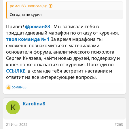
роман83 написал(а):
Сегодня не курил
Привет!
@роман83
. Мы записали тебя в
тридцатидневный марафон по отказу от курения,
твоя команда № 1
За время марафона ты
сможешь познакомиться с материалами
основателя форума, аналитического психолога
Сергея Князева, найти новых друзей, поддержку и
конечно же отказаться от курения. Проходи по
ССЫЛКЕ
, в команде тебя встретит наставник и
ответит на все интересующие вопросы.
роман83
Р
е
а
к
Karolina8
K
ц
и
и
:
21 Июл 2025
#263