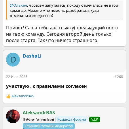
@Ольхен
, я совсем запуталась, походу отмечалась не в той
команде. Можете мне помочь разобраться, куда
отмечаться ежедневно?
Привет! Саша тебе дал ссылку(предыдущий пост)
на твою команду. Сегодня второй день только
после старта. Так что ничего страшного.
DashaLi
D
22 Июл 2025
#268
участвую . с правилами согласен
AleksandrBАS
Р
е
а
к
AleksandrBАS
ц
𝕬𝖚𝖉𝖆𝖈𝖊𝖘 𝖋𝖔𝖗𝖙𝖚𝖓𝖆 𝖏𝖚𝖛𝖆𝖙
Команда форума
V.I.P
и
и
Старший техник-модератор