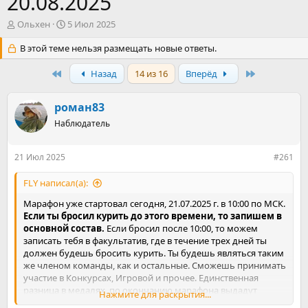
20.08.2025
А
Д
Ольхен
5 Июл 2025
в
а
т
В этой теме нельзя размещать новые ответы.
т
о
а
р
First
н
Last
Назад
14 из 16
Вперёд
т
а
е
ч
роман83
м
а
ы
л
Наблюдатель
а
21 Июл 2025
#261
FLY написал(а):
Марафон уже стартовал сегодня, 21.07.2025 г. в 10:00 по МСК.
Если ты бросил курить до этого времени, то запишем в
основной состав.
Если бросил после 10:00, то можем
записать тебя в факультатив, где в течение трех дней ты
должен будешь бросить курить. Ты будешь являться таким
же членом команды, как и остальные. Сможешь принимать
участие в Конкурсах, Игровой и прочее. Единственная
разница в медалях, по окончанию марафона выдадут
Нажмите для раскрытия...
медаль не взлётчика, а факультативщика! Ожидаем твой