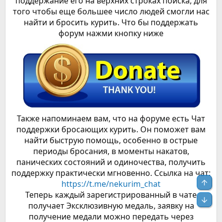
поддержание его на верхних строках поиска, для
того чтобы еще большее число людей смогли нас
найти и бросить курить. Что бы поддержать
форум нажми кнопку ниже
Также напоминаем вам, что на форуме есть Чат
поддержки бросающих курить. Он поможет вам
найти быструю помощь, особенно в острые
периоды бросания, в моменты накатов,
панических состояний и одиночества, получить
поддержку практически мгновенно. Ссылка на чат:
Свер
https://t.me/nekurim_chat
Теперь каждый зарегистрированный в чате
Сниз
получает Эксклюзивную медаль, заявку на
получение медали можно передать через