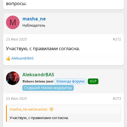
вопросы.
masha_ne
M
Наблюдатель
23 Июл 2025
#272
Участвую, с правилами согласна.
AleksandrBАS
Р
е
а
к
AleksandrBАS
ц
𝕬𝖚𝖉𝖆𝖈𝖊𝖘 𝖋𝖔𝖗𝖙𝖚𝖓𝖆 𝖏𝖚𝖛𝖆𝖙
Команда форума
V.I.P
и
и
Старший техник-модератор
:
23 Июл 2025
#273
masha_ne написал(а):
Участвую, с правилами согласна.