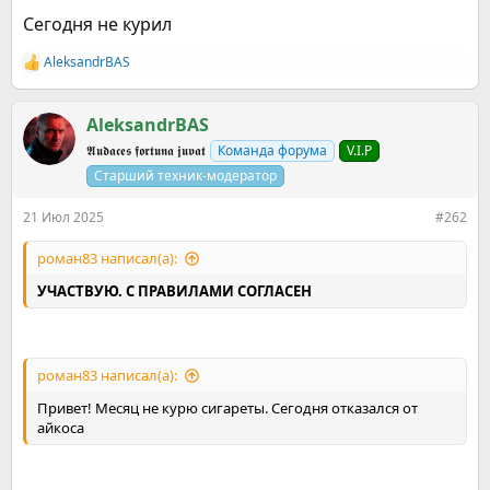
ответ.
Сегодня не курил
AleksandrBАS
Р
е
а
к
AleksandrBАS
ц
𝕬𝖚𝖉𝖆𝖈𝖊𝖘 𝖋𝖔𝖗𝖙𝖚𝖓𝖆 𝖏𝖚𝖛𝖆𝖙
Команда форума
V.I.P
и
и
Старший техник-модератор
:
21 Июл 2025
#262
роман83 написал(а):
УЧАСТВУЮ. С ПРАВИЛАМИ СОГЛАСЕН
роман83 написал(а):
Привет! Месяц не курю сигареты. Сегодня отказался от
айкоса