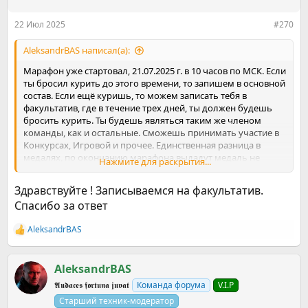
22 Июл 2025
#270
AleksandrBАS написал(а):
Марафон уже стартовал, 21.07.2025 г. в 10 часов по МСК. Если
ты бросил курить до этого времени, то запишем в основной
состав. Если ещё куришь, то можем записать тебя в
факультатив, где в течение трех дней, ты должен будешь
бросить курить. Ты будешь являться таким же членом
команды, как и остальные. Сможешь принимать участие в
Конкурсах, Игровой и прочее. Единственная разница в
медалях, по окончанию марафона выдадут медаль не
Нажмите для раскрытия...
взлётчика, а факультативщика! Ожидаем твой ответ.
Здравствуйте ! Записываемся на факультатив.
Спасибо за ответ
AleksandrBАS
Р
е
а
к
AleksandrBАS
ц
𝕬𝖚𝖉𝖆𝖈𝖊𝖘 𝖋𝖔𝖗𝖙𝖚𝖓𝖆 𝖏𝖚𝖛𝖆𝖙
Команда форума
V.I.P
и
и
Старший техник-модератор