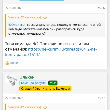
22 Июл 2025
#266
Verona. 42 написал(а):
@Ольхен
, я совсем запуталась, походу отмечалась не в той
команде. Можете мне помочь разобраться, куда
отмечаться ежедневно?
Твоя команда №2 Проходи по ссылке, и там
отмечайся:
https://ne-kurim.ru/threads/64_2-ne-
kon-v-palto.71511/
Ольхен
Р
е
а
к
Ольхен
ц
Команда форума
V.I.P
и
и
Старший Хранитель по Взлёткам
:
22 Июл 2025
#267
Verona. 42 написал(а):