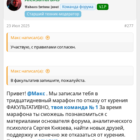
ц
𝕬𝖚𝖉𝖆𝖈𝖊𝖘 𝖋𝖔𝖗𝖙𝖚𝖓𝖆 𝖏𝖚𝖛𝖆𝖙
Команда форума
V.I.P
и
и
Старший техник-модератор
:
23 Июл 2025
#277
Макс написал(а):
Участвую, с правилами согласен.
Макс написал(а):
В факультатив запишите, пожалуйста.
Привет!
@Макс
. Мы записали тебя в
тридцатидневный марафон по отказу от курения
ФАКУЛЬТАТИВНО,
твоя команда № 1
За время
марафона ты сможешь познакомиться с
материалами основателя форума, аналитического
психолога Сергея Князева, найти новых друзей,
поддержку и конечно же отказаться от курения.