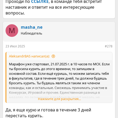
Проходи по
ССЫЛКЕ
, в команде тебя встретит
наставник и ответит на все интересующие
вопросы.
masha_ne
M
Наблюдатель
23 Июл 2025
#278
AleksandrBАS написал(а):
Марафон уже стартовал, 21.07.2025 г. в 10 часов по МСК. Если
ты бросила курить до этого времени, то запишем в
основной состав. Если ещё куришь, то можем записать тебя
в факультатив, где в течение трех дней, ты должна будешь
бросить курить. Ты будешь являться таким же членом
команды, как и остальные. Сможешь принимать участие в
Конкурсах, Игровой и прочее. Единственная разница в
медалях, по окончанию марафона выдадут медаль не
Нажмите для раскрытия...
взлётчика, а факультативщика! Ожидаем твой ответ.
Да, я еще курю и готова в течение 3 дней
перестать курить.