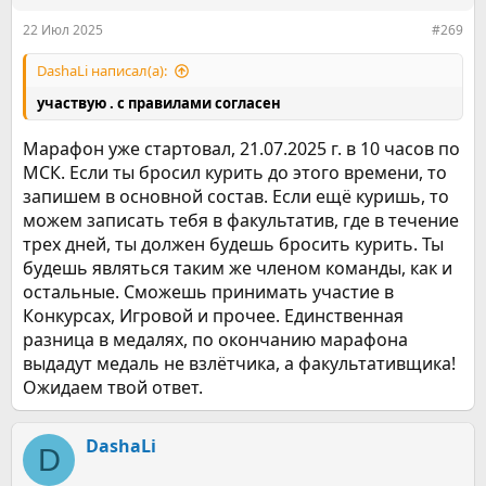
:
22 Июл 2025
#269
DashaLi написал(а):
участвую . с правилами согласен
Марафон уже стартовал, 21.07.2025 г. в 10 часов по
МСК. Если ты бросил курить до этого времени, то
запишем в основной состав. Если ещё куришь, то
можем записать тебя в факультатив, где в течение
трех дней, ты должен будешь бросить курить. Ты
будешь являться таким же членом команды, как и
остальные. Сможешь принимать участие в
Конкурсах, Игровой и прочее. Единственная
разница в медалях, по окончанию марафона
выдадут медаль не взлётчика, а факультативщика!
Ожидаем твой ответ.
DashaLi
D