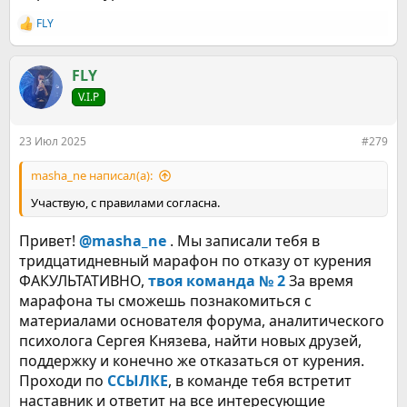
FLY
Р
е
а
к
FLY
ц
V.I.P
и
и
:
23 Июл 2025
#279
masha_ne написал(а):
Участвую, с правилами согласна.
Привет!
@masha_ne
. Мы записали тебя в
тридцатидневный марафон по отказу от курения
ФАКУЛЬТАТИВНО,
твоя команда № 2
За время
марафона ты сможешь познакомиться с
материалами основателя форума, аналитического
психолога Сергея Князева, найти новых друзей,
поддержку и конечно же отказаться от курения.
Проходи по
ССЫЛКЕ
, в команде тебя встретит
наставник и ответит на все интересующие