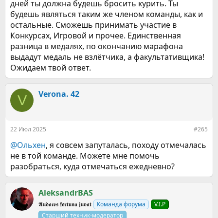
дней ты должна будешь бросить курить. Ты
будешь являться таким же членом команды, как и
остальные. Сможешь принимать участие в
Конкурсах, Игровой и прочее. Единственная
разница в медалях, по окончанию марафона
выдадут медаль не взлётчика, а факультативщика!
Ожидаем твой ответ.
Verona. 42
V
22 Июл 2025
#265
@Ольхен
, я совсем запуталась, походу отмечалась
не в той команде. Можете мне помочь
разобраться, куда отмечаться ежедневно?
AleksandrBАS
𝕬𝖚𝖉𝖆𝖈𝖊𝖘 𝖋𝖔𝖗𝖙𝖚𝖓𝖆 𝖏𝖚𝖛𝖆𝖙
Команда форума
V.I.P
Старший техник-модератор