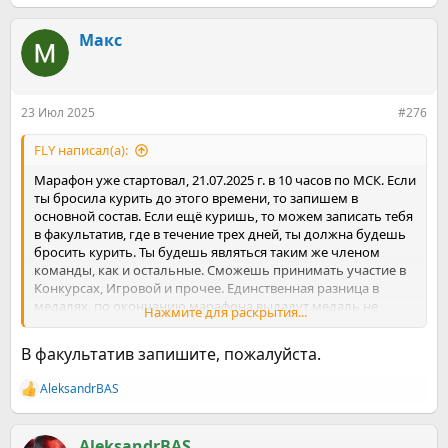
Макс
23 Июл 2025
#276
FLY написал(а):
Марафон уже стартовал, 21.07.2025 г. в 10 часов по МСК. Если
ты бросила курить до этого времени, то запишем в
основной состав. Если ещё куришь, то можем записать тебя
в факультатив, где в течение трех дней, ты должна будешь
бросить курить. Ты будешь являться таким же членом
команды, как и остальные. Сможешь принимать участие в
Конкурсах, Игровой и прочее. Единственная разница в
медалях, по окончанию марафона выдадут медаль не
Нажмите для раскрытия...
взлётчика, а факультативщика! Ожидаем твой ответ.
В факультатив запишите, пожалуйста.
AleksandrBАS
Р
е
а
к
AleksandrBАS