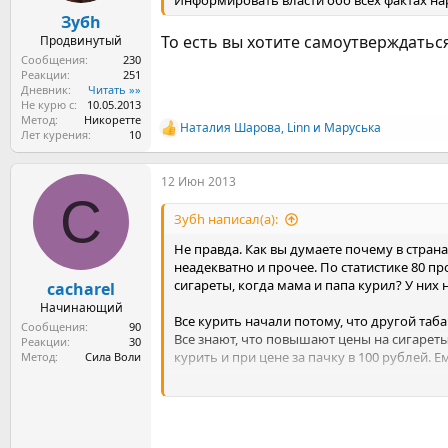
Информировать власти обо всех фактах нар
Зубh
То есть вы хотите самоутверждаться
Продвинутый
Сообщения
230
Реакции
251
Дневник
Читать »»
Не курю с
10.05.2013
Метод
Никоретте
Наталия Шарова
,
Linn
и
Маруська
Р
Лет курения
10
е
а
12 Июн 2013
к
C
ц
и
Зубh написал(а):
и
:
Не правда. Как вы думаете почему в стран
неадекватно и прочее. По статистике 80 пр
сигареты, когда мама и папа курил? У них
cacharel
Начинающий
Все курить начали потому, что другой таба
Сообщения
90
Все знают, что повышают цены на сигареты
Реакции
30
курить и при цене за пачку в 100 рублей. Е
Метод
Сила Воли
Пока сигареты будут легально продаваться
пока сигареты будут продаваться везде, по
Как вы думаете почему чуть ли не половин