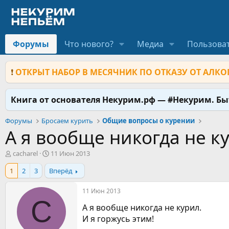
Форумы
Что нового?
Медиа
Пользова
❗
ОТКРЫТ НАБОР В МЕСЯЧНИК ПО ОТКАЗУ ОТ АЛКОГ
Книга от основателя Некурим.рф — #Некурим. Б
Форумы
Бросаем курить
Общие вопросы о курении
А я вообще никогда не к
А
Д
cacharel
11 Июн 2013
в
а
1
2
3
Вперёд
т
т
о
а
р
н
11 Июн 2013
т
а
C
А я вообще никогда не курил.
е
ч
м
а
И я горжусь этим!
ы
л