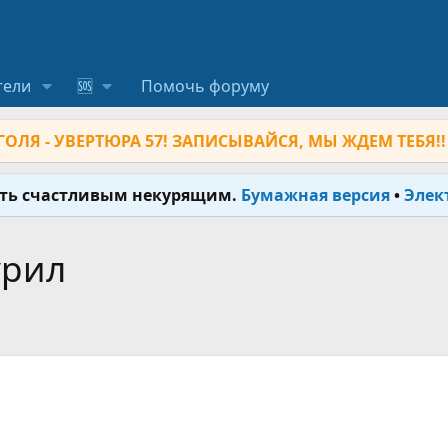
тели
🆘
Помочь форуму
ОЛЯ - УВЕРТЮРА 57! ЗАПИСЫВАЙСЯ, МЫ ЖДЕМ ТЕБЯ!!
ыть счастливым некурящим.
Бумажная версия
•
Элек
урил