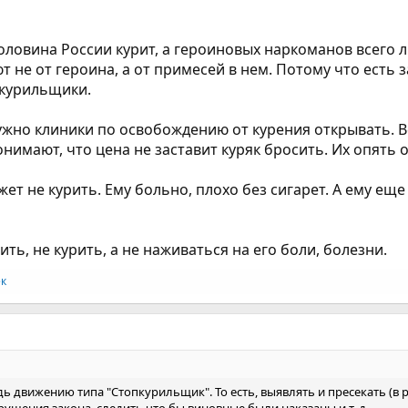
оловина России курит, а героиновых наркоманов всего л
не от героина, а от примесей в нем. Потому что есть з
 курильщики.
нужно клиники по освобождению от курения открывать.
понимают, что цена не заставит куряк бросить. Их опять
ет не курить. Ему больно, плохо без сигарет. А ему ещ
ь, не курить, а не наживаться на его боли, болезни.
ек
ь движению типа "Стопкурильщик". То есть, выявлять и пресекать (в