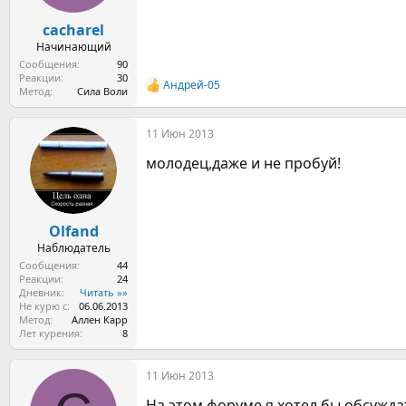
а
cacharel
Начинающий
Сообщения
90
Реакции
30
Андрей-05
Р
Метод
Сила Воли
е
а
11 Июн 2013
к
ц
молодец,даже и не пробуй!
и
и
:
Olfand
Наблюдатель
Сообщения
44
Реакции
24
Дневник
Читать »»
Не курю с
06.06.2013
Метод
Аллен Карр
Лет курения
8
11 Июн 2013
На этом форуме я хотел бы обсужд