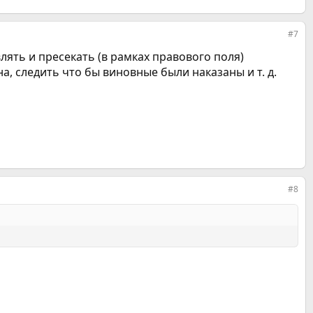
#7
лять и пресекать (в рамках правового поля)
, следить что бы виновные были наказаны и т. д.
#8