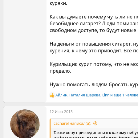
куряки.
Как вы думаете почему чуть ли не п
безобиднее сигарет? Люди помирают 
свободном доступе, то будут новые
На деньги от повышения сигарет, 
курения, к чему это приводит. Все 
Курильщик курит потому, что не мож
предало.
Нужно помогать людям бросать курит
Айлин
,
Наталия Шарова
,
Linn
и ещё 1 челов
Р
е
а
12 Июн 2013
к
ц
и
cacharel написал(а):
и
:
Также хочу присоединиться к какому нибуд