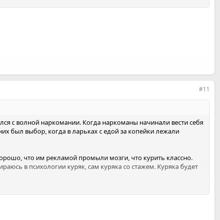
#11
нулся с волной наркомании. Когда наркоманы начинали вести себя
 них был выбор, когда в ларьках с едой за копейки лежали
 хорошо, что им рекламой промыли мозги, что курить классно.
раюсь в психологии куряк, сам куряка со стажем. Куряка будет
е фабрики, пока не уберут названия, привлекательные пачки,
 это при том, что героин гораздо безобиднее сигарет? Люди