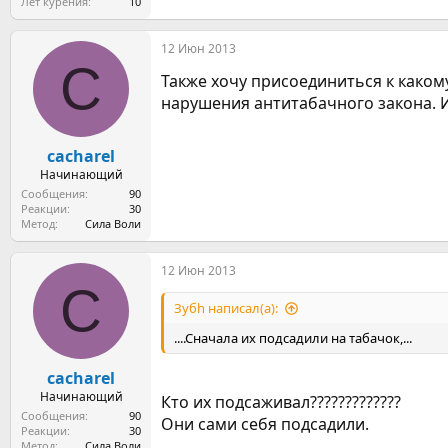
Лет курения
10
12 Июн 2013
C
Также хочу присоединиться к каком
нарушения антитабачного закона. И
cacharel
Начинающий
Сообщения
90
Реакции
30
Метод
Сила Воли
12 Июн 2013
C
Зубh написал(а):
....Сначала их подсадили на табачок,...
cacharel
Начинающий
Кто их подсаживал?????????????
Сообщения
90
Они сами себя подсадили.
Реакции
30
Метод
Сила Воли