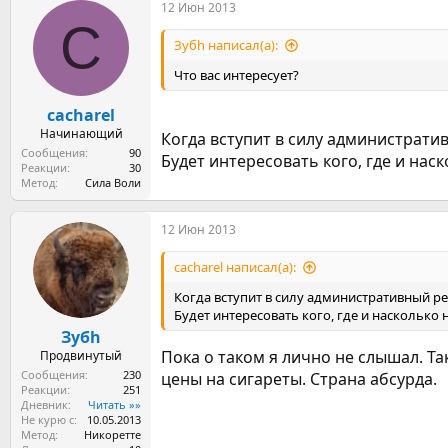
12 Июн 2013
C
Зубh написал(а):
Что вас интересует?
cacharel
Начинающий
Когда вступит в силу администрати
Сообщения
90
Будет интересовать кого, где и нас
Реакции
30
Метод
Сила Воли
12 Июн 2013
cacharel написал(а):
Когда вступит в силу административный р
Будет интересовать кого, где и насколько 
Зубh
Пока о таком я лично не слышал. Т
Продвинутый
Сообщения
230
цены на сигареты. Страна абсурда.
Реакции
251
Дневник
Читать »»
Не курю с
10.05.2013
Метод
Никоретте