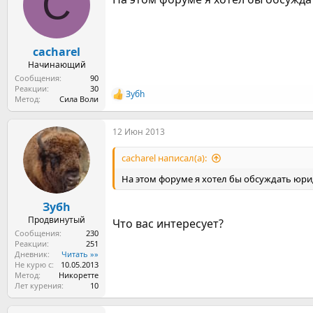
C
cacharel
Начинающий
Сообщения
90
Реакции
30
Зубh
Р
Метод
Сила Воли
е
а
12 Июн 2013
к
ц
и
cacharel написал(а):
и
:
На этом форуме я хотел бы обсуждать юри
Зубh
Продвинутый
Что вас интересует?
Сообщения
230
Реакции
251
Дневник
Читать »»
Не курю с
10.05.2013
Метод
Никоретте
Лет курения
10