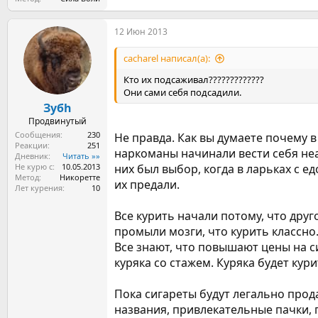
12 Июн 2013
cacharel написал(а):
Кто их подсаживал?????????????
Они сами себя подсадили.
Зубh
Продвинутый
Сообщения
230
Не правда. Как вы думаете почему в
Реакции
251
наркоманы начинали вести себя неад
Дневник
Читать »»
Не курю с
10.05.2013
них был выбор, когда в ларьках с е
Метод
Никоретте
их предали.
Лет курения
10
Все курить начали потому, что друг
промыли мозги, что курить классно
Все знают, что повышают цены на с
куряка со стажем. Куряка будет кури
Пока сигареты будут легально прод
названия, привлекательные пачки, п