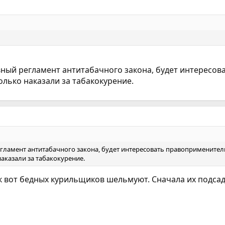
вный регламент антитабачного закона, будет интересо
колько наказали за табакокурение.
егламент антитабачного закона, будет интересовать правоприменител
наказали за табакокурение.
ак вот бедных курильщиков шельмуют. Сначала их подса