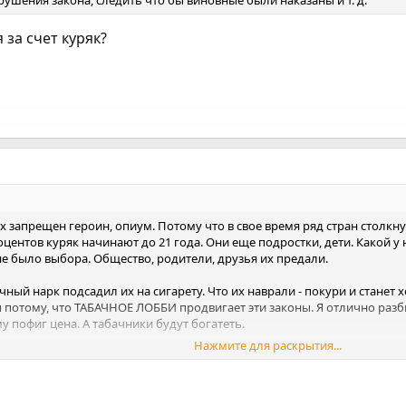
ушения закона, следить что бы виновные были наказаны и т. д.
 за счет куряк?
ах запрещен героин, опиум. Потому что в свое время ряд стран столк
оцентов куряк начинают до 21 года. Они еще подростки, дети. Какой у
 не было выбора. Общество, родители, друзья их предали.
чный нарк подсадил их на сигарету. Что их наврали - покури и станет
 потому, что ТАБАЧНОЕ ЛОББИ продвигает эти законы. Я отлично разби
му пофиг цена. А табачники будут богатеть.
Нажмите для раскрытия...
, будут волна новых курильщиков. Пока не начнут закрывать табачны
ка будет идти скрытая и открытая реклама курения, то будут и куряки.
а России курит, а героиновых наркоманов всего лишь 2-3 процента? И