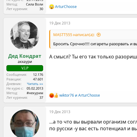
Метод
Сила Воли
ArturChoose
Р
Лет курения
30
е
а
19 Дек 2013
к
ц
и
MASTT555 написал(а):
и
:
Бросить Срочно!!!! сигареты разорвать и вык
Дед Кондрат
А смысл? Ты его так только разоришь
акхаури
V.I.P
Сообщения
12.176
Реакции
47.601
Дневник
Читать »»
Не курю с
05.02.2013
Метод
#некурим
wiktor76
и
ArturChoose
Р
Лет курения
37
е
а
19 Дек 2013
к
ц
...а то что вы вырвали организм со
и
и
по русски -у вас есть потенциал и в
: