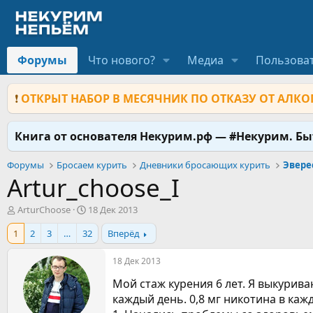
Форумы
Что нового?
Медиа
Пользова
❗
ОТКРЫТ НАБОР В МЕСЯЧНИК ПО ОТКАЗУ ОТ АЛКОГ
Книга от основателя Некурим.рф — #Некурим. Б
Форумы
Бросаем курить
Дневники бросающих курить
Эвере
Artur_choose_I
А
Д
ArturChoose
18 Дек 2013
в
а
1
2
3
…
32
Вперёд
т
т
о
а
р
н
18 Дек 2013
т
а
Мой стаж курения 6 лет. Я выкурив
е
ч
м
а
каждый день. 0,8 мг никотина в ка
ы
л