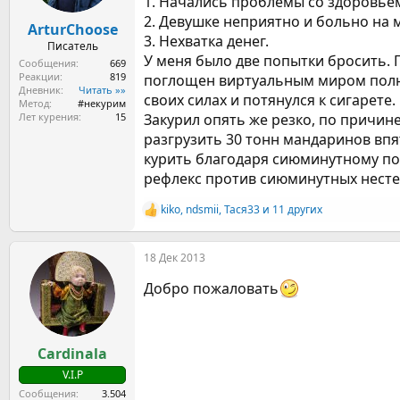
1. Начались проблемы со здоровьем
а
2. Девушке неприятно и больно на 
ArturChoose
3. Нехватка денег.
Писатель
У меня было две попытки бросить. П
Сообщения
669
Реакции
819
поглощен виртуальным миром полнос
Дневник
Читать »»
своих силах и потянулся к сигарете
Метод
#некурим
Лет курения
15
Закурил опять же резко, по причин
разгрузить 30 тонн мандаринов впя
курить благодаря сиюминутному по
рефлекс против сиюминутных несте
kiko
,
ndsmii
,
Тася33
и 11 других
Р
е
а
18 Дек 2013
к
ц
Добро пожаловать
и
и
:
Cardinala
V.I.P
Сообщения
3.504