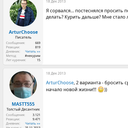
18 Дек 2013
к
ц
Я сорвался... постеснялся просить п
и
и
делать? Курить дальше? Мне стало л
:
ArturChoose
Писатель
Сообщения
669
Реакции
819
Дневник
Читать »»
Метод
#некурим
Лет курения
15
18 Дек 2013
ArturChoose
, 2 варианта - бросить с
начало новой жизни!!!
))
MASTT555
Толстый Десантник
Сообщения
3.121
Реакции
9.471
Дневник
Читать »»
Не курю с
25.11.2013