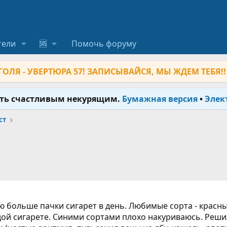
тели
🆘
Помочь форуму
ОЛЯ - УВЕРТЮРА 57! ЗАПИСЫВАЙСЯ, МЫ ЖДЕМ ТЕБЯ!!
ыть счастливым некурящим.
Бумажная версия
•
Элек
ст
аю больше пачки сигарет в день. Любимые сорта - красн
ждой сигарете. Синими сортами плохо накуриваюсь. Реш