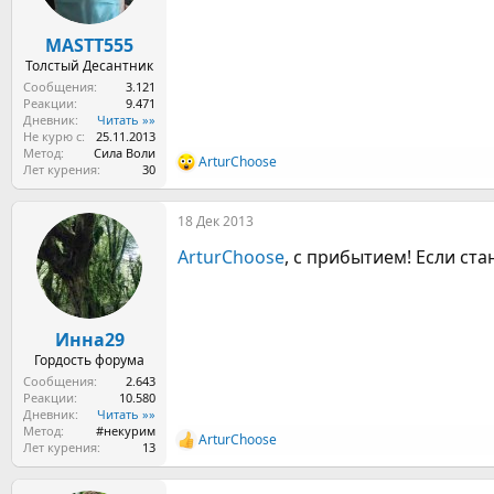
MASTT555
Толстый Десантник
Сообщения
3.121
Реакции
9.471
Дневник
Читать »»
Не курю с
25.11.2013
Метод
Сила Воли
ArturChoose
Р
Лет курения
30
е
а
18 Дек 2013
к
ц
ArturChoose
, с прибытием! Если ст
и
и
:
Инна29
Гордость форума
Сообщения
2.643
Реакции
10.580
Дневник
Читать »»
Метод
#некурим
ArturChoose
Р
Лет курения
13
е
а