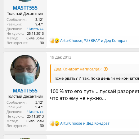
MASTT555
Толстый Десантник
Сообщения
3.121
Реакции
9.471
Дневник
Читать »»
Не курю с
25.11.2013
Метод
Сила Воли
ArturChoose
,
*ZEBRA*
и
Дед Кондрат
Р
Лет курения
30
е
а
19 Дек 2013
к
ц
и
Дед Кондрат написал(а):
и
:
Тоже рвать? И так, пока деньги не кончатся
MASTT555
100 % это его путь ...пускай разоряе
Толстый Десантник
что это ему не нужно...
Сообщения
3.121
Реакции
9.471
Дневник
Читать »»
Не курю с
25.11.2013
Метод
Сила Воли
ArturChoose
и
Дед Кондрат
Р
Лет курения
30
е
а