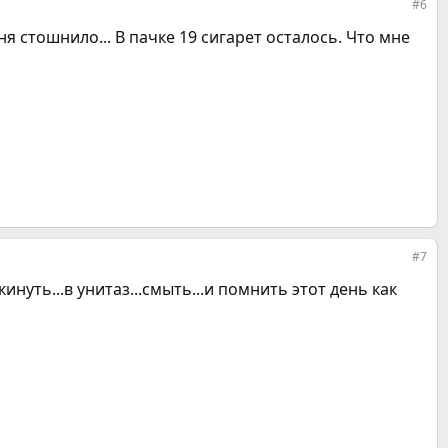
#6
ня стошнило... В пачке 19 сигарет осталось. Что мне
#7
кинуть...в унитаз...смыть...и помнить этот день как