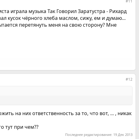
#11
иста играла музыка Так Говорил Заратустра - Рихард
 кусок чёрного хлеба маслом, сижу, ем и думаю...
пытается перетянуть меня на свою сторону? Мне
#12
ть на них ответственность за то, что вот, ... , никак
то тут при чем??
Последнее редактирование:
19 Дек 2013