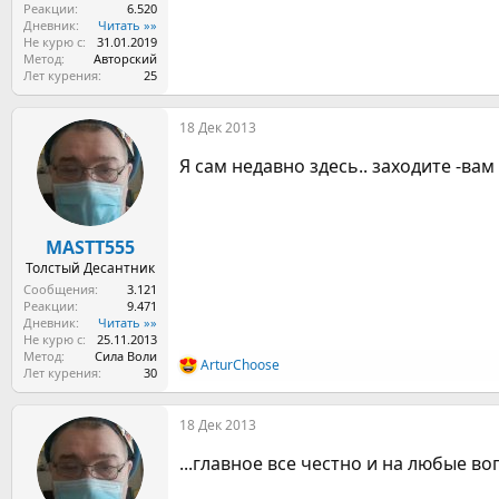
Реакции
6.520
Дневник
Читать »»
Не курю с
31.01.2019
Метод
Авторский
Лет курения
25
18 Дек 2013
Я сам недавно здесь.. заходите -ва
MASTT555
Толстый Десантник
Сообщения
3.121
Реакции
9.471
Дневник
Читать »»
Не курю с
25.11.2013
Метод
Сила Воли
ArturChoose
Р
Лет курения
30
е
а
18 Дек 2013
к
ц
...главное все честно и на любые во
и
и
: