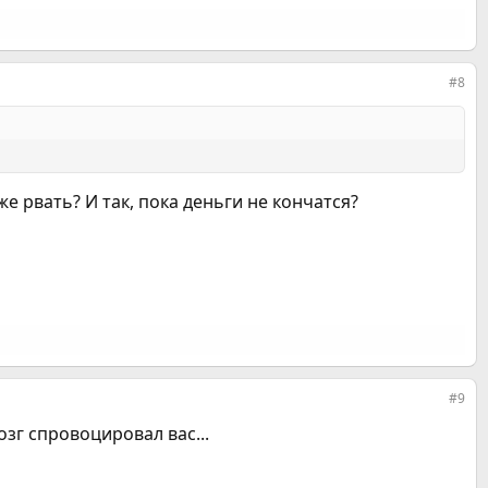
#8
же рвать? И так, пока деньги не кончатся?
#9
озг спровоцировал вас...