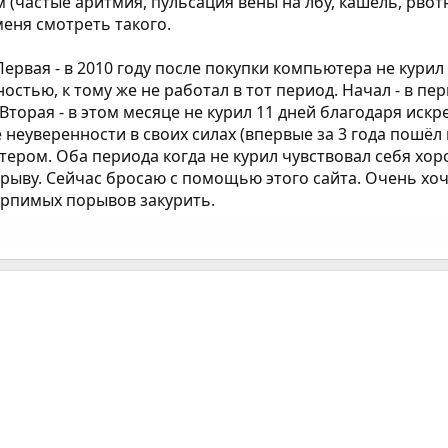
 (частые аритмия, пульсация вены на лбу, кашель, рво
меня смотреть такого.
ервая - в 2010 году после покупки компьютера не курил
тью, к тому же не работал в тот период. Начал - в пер
. Вторая - в этом месяце не курил 11 дней благодаря ис
е неуверенности в своих силах (впервые за 3 года пошё
тером. Оба периода когда не курил чувствовал себя хор
рыву. Сейчас бросаю с помощью этого сайта. Очень хоч
рпимых порывов закурить.