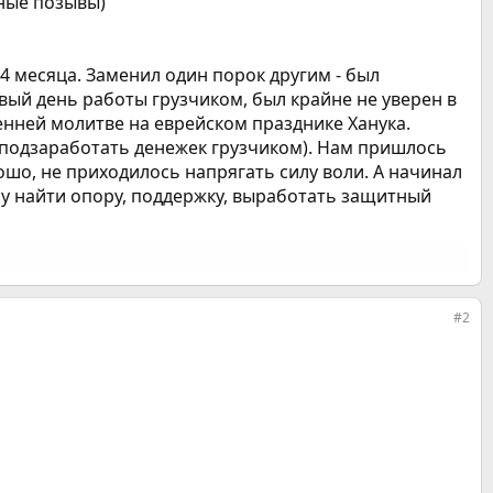
тные позывы)
 4 месяца. Заменил один порок другим - был
вый день работы грузчиком, был крайне не уверен в
кренней молитве на еврейском празднике Ханука.
л подзаработать денежек грузчиком). Нам пришлось
ошо, не приходилось напрягать силу воли. А начинал
у найти опору, поддержку, выработать защитный
#2