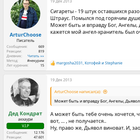
19 Дек 2013
к
ц
Сигареты - 19 штук оставшихся разо
и
и
Штраус. Помылся под горячим душем
:
Может быть и вправду Бог, Ангелы,
кажется мой ангел-хранитель был о
ArturChoose
Писатель
Сообщения
669
Реакции
819
Дневник
Читать »»
Метод
#некурим
margosha2031
,
Котофей
и
Stephanie
Р
Лет курения
15
е
а
19 Дек 2013
к
ц
и
ArturChoose написал(а):
и
:
Может быть и вправду Бог, Ангелы, Дьявол
Дед Кондрат
А может быть тебе очень хочется, чт
акхаури
вот, ... , не получается..
V.I.P
Ну, право же, Дьявол виноват. И, за
Сообщения
12.176
Реакции
47.601