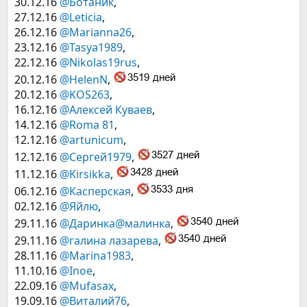
30.12.16
@Ботаник
,
27.12.16
@Leticia
,
26.12.16
@Marianna26
,
23.12.16
@Tasya1989
,
22.12.16
@Nikolas19rus
,
20.12.16
@HelenN
,
20.12.16
@KOS263
,
16.12.16
@Алексей Куваев
,
14.12.16
@Roma 81
,
12.12.16
@artunicum
,
12.12.16
@Сергей1979
,
11.12.16
@Kirsikka
,
06.12.16
@Касперская
,
02.12.16
@Яйлю
,
29.11.16
@Даринка@малинка
,
29.11.16
@галина лазарева
,
28.11.16
@Marina1983
,
11.10.16
@Inoe
,
22.09.16
@Mufasax
,
19.09.16
@Виталий76
,