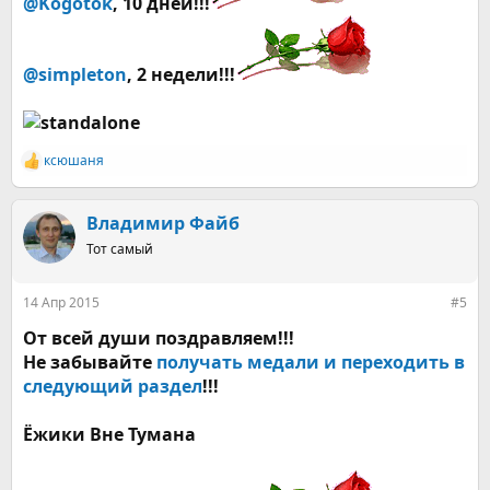
@Kogotok
, 10 дней!!!
@simpleton
, 2
недели
!!!
ксюшаня
Р
е
а
к
Владимир Файб
ц
Тот самый
и
и
:
14 Апр 2015
#5
От всей души поздравляем!!!
Не забывайте
получать медали и переходить в
следующий раздел
!!!
Ёжики Вне Тумана