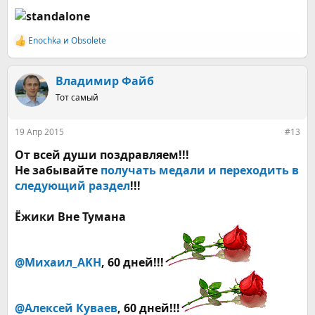
Enochka
и
Obsolete
Р
е
а
к
Владимир Файб
ц
Тот самый
и
и
:
19 Апр 2015
#13
От всей души поздравляем!!!
Не забывайте
получать медали и переходить в
следующий раздел
!!!
Ёжики Вне Тумана
@Михаил_AKH
, 60 дней!!!
@Алексей Куваев
, 60 дней!!!