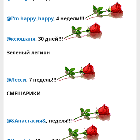
@I'm happy_happy
, 4
недели
!!!
@ксюшаня
, 30 дней!!!
Зеленый легион
@Лесси
, 7
недель
!!!
СМЕШАРИКИ
@&Анастасия&
,
неделя
!!!