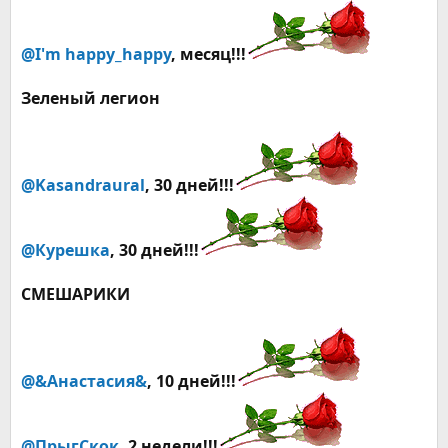
@I'm happy_happy
, месяц!!!
Зеленый легион
@Kasandraural
, 30 дней!!!
@Курешка
, 30 дней!!!
СМЕШАРИКИ
@&Анастасия&
, 10 дней!!!
@ПрыгСкок
,
2 недели
!!!