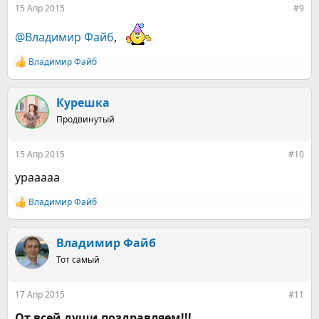
15 Апр 2015
#9
@Владимир Файб
,
Владимир Файб
Р
е
а
к
Курешка
ц
Продвинутый
и
и
:
15 Апр 2015
#10
урааааа
Владимир Файб
Р
е
а
к
Владимир Файб
ц
Тот самый
и
и
:
17 Апр 2015
#11
От всей души поздравляем!!!