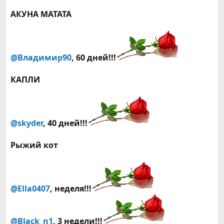
АКУНА МАТАТА
@Владимир90
, 60 дней!!!
КАПЛИ
@skyder
, 40 дней!!!
Рыжий кот
@Ella0407
,
неделя
!!!
@Black_n1
, 3 недели!!!