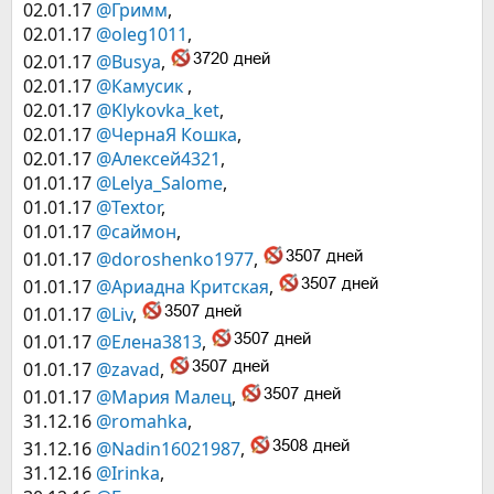
02.01.17
@Гримм
,
02.01.17
@oleg1011
,
02.01.17
@Busya
,
02.01.17
@Камусик
,
02.01.17
@Klykovka_ket
,
02.01.17
@ЧернаЯ Кошка
,
02.01.17
@Алексей4321
,
01.01.17
@Lelya_Salome
,
01.01.17
@Textor
,
01.01.17
@саймон
,
01.01.17
@doroshenko1977
,
01.01.17
@Ариадна Критская
,
01.01.17
@Liv
,
01.01.17
@Елена3813
,
01.01.17
@zavad
,
01.01.17
@Мария Малец
,
31.12.16
@romahka
,
31.12.16
@Nadin16021987
,
31.12.16
@Irinka
,