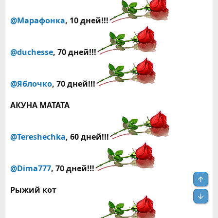
@Марафонка
, 10 дней!!!
@duchesse
, 70 дней!!!
@Яблочко
, 70 дней!!!
АКУНА МАТАТА
@Tereshechka
, 60 дней!!!
@Dima777
, 70 дней!!!
Свер
Рыжий кот
Сниз