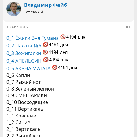
е
ч
Владимир Файб
м
а
ы
л
Тот самый
а
10 Апр 2015
#1
0_1 Ёжики Вне Тумана
0_2 Палата №6
0_3 Зожигалки
0_4 АПЕЛЬСИН
0_5 АКУНА МАТАТА
0_6 Капли
0_7 Рыжий кот
0_8 Зелёный легион
0_9 СМЕШАРИКИ
0_10 Восходящие
0_11 Вертикаль
1_1 Красные
1_2 Синие
2_1 Вертикаль
2_2 Рыжий кот