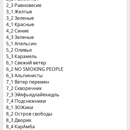
2_3 Равновесие
3_1 Желтые
3_2 Зеленые
4_1 Красные
4_2 Синие
4_3 Зеленые
5_1 Апельсин
5_2 Оливье
5_3 Карамель
6_1 Свежий ветер
6_2 NO SMOKING PEOPLE
6_3 Альпинисты
7_1 Ветер перемен
7_2 Скворечник
7_3 Эйяфьядлайёкюдль
7_4 Подснежники
8_1 ЗОЖики
8_2 Остров свободы
8_3 Дворик
8_4 КарАмба