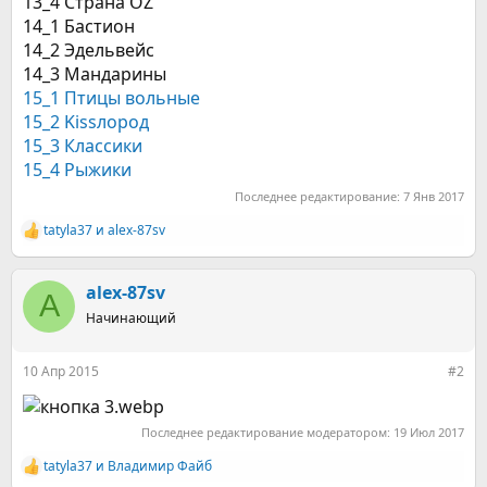
13_4 Страна OZ
14_1 Бастион
14_2 Эдельвейс
14_3 Мандарины
15_1 Птицы вольные
15_2 Kissлород
15_3 Классики
15_4 Рыжики
Последнее редактирование:
7 Янв 2017
tatyla37
и
alex-87sv
Р
е
а
к
alex-87sv
A
ц
Начинающий
и
и
:
10 Апр 2015
#2
Последнее редактирование модератором:
19 Июл 2017
tatyla37
и
Владимир Файб
Р