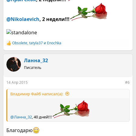
@Nikolaevich
, 2 недели!!!
Obsolete
,
tatyla37
и
Enochka
Р
е
а
к
Ланна_32
ц
Писатель
и
и
:
14 Апр 2015
#6
Владимир Файб написал(а):
@Ланна_32
, 40 дней!!!
Благодарю