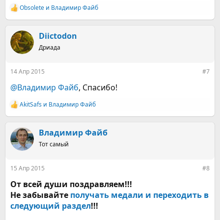
Obsolete
и
Владимир Файб
Р
е
а
к
Diictodon
ц
Дриада
и
и
:
14 Апр 2015
#7
@Владимир Файб
, Спасибо!
AkitSafs
и
Владимир Файб
Р
е
а
к
Владимир Файб
ц
Тот самый
и
и
:
15 Апр 2015
#8
От всей души поздравляем!!!
Не забывайте
получать медали и переходить в
следующий раздел
!!!