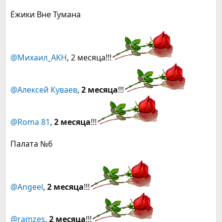
Ёжики Вне Тумана
@Михаил_AKH
, 2 месяца!!!
@Алексей Куваев
,
2 месяца
!!!
@Roma 81
,
2 месяца
!!!
Палата №6
@Angeel
,
2 месяца
!!!
@ramzes
,
2 месяца
!!!