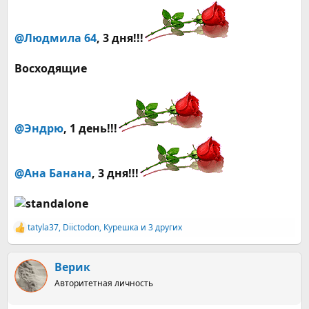
@Людмила 64
, 3 дня!!!
Восходящие
@Эндрю
, 1 день!!!
@Ана Банана
, 3 дня!!!
tatyla37
,
Diictodon
,
Курешка
и 3 других
Р
е
а
к
Верик
ц
Авторитетная личность
и
и
: