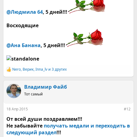
@Людмила 64
, 5 дней!!!
Восходящие
@Ана Банана
, 5 дней!!!
Nero
,
Верик
,
Inna_lv
и 3 других
Р
е
а
к
Владимир Файб
ц
Тот самый
и
и
:
18 Апр 2015
#12
От всей души поздравляем!!!
Не забывайте
получать медали и переходить в
следующий раздел
!!!