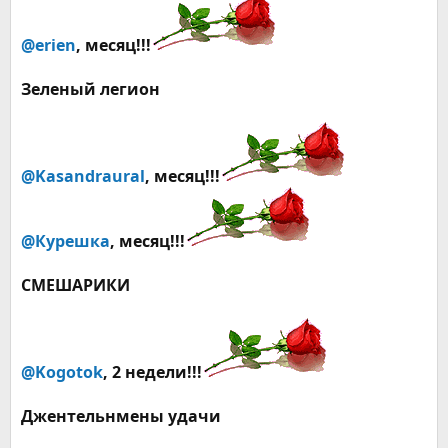
@erien
,
месяц
!!!
Зеленый легион
@Kasandraural
,
месяц
!!!
@Курешка
,
месяц
!!!
СМЕШАРИКИ
@Kogotok
, 2 недели!!!
Джентельнмены удачи