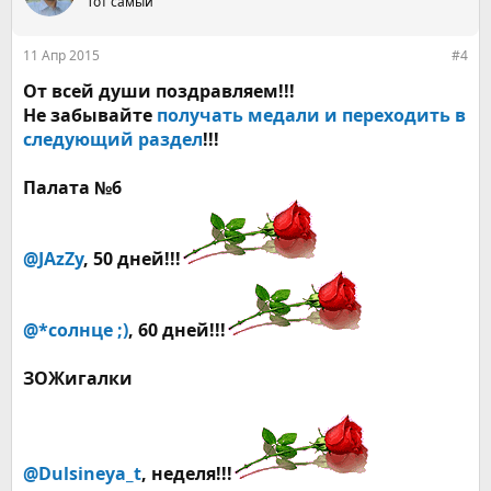
Тот самый
и
и
:
11 Апр 2015
#4
От всей души поздравляем!!!
Не забывайте
получать медали и переходить в
следующий раздел
!!!
Палата №6
@JAzZy
, 50 дней!!!
@*солнце ;)
, 60 дней!!!
ЗОЖигалки
@Dulsineya_t
, неделя!!!