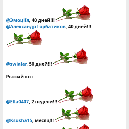
@ЭмоцiIя
, 40 дней!!!
@Александр Горбатиков
, 40 дней!!!
@swialar
, 50 дней!!!
Рыжий кот
@Ella0407
, 2 недели!!!
@Ksusha15
, месяц!!!