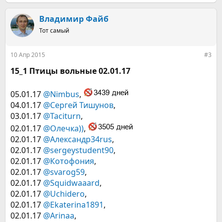
е
а
к
Владимир Файб
ц
Тот самый
и
и
:
10 Апр 2015
#3
15_1 Птицы вольные 02.01.17
05.01.17
@Nimbus
,
04.01.17
@Сергей Тишунов
,
03.01.17
@Taciturn
,
02.01.17
@Олечка))
,
02.01.17
@Александр34rus
,
02.01.17
@sergeystudent90
,
02.01.17
@Котофония
,
02.01.17
@svarog59
,
02.01.17
@Squidwaaard
,
02.01.17
@Uchidero
,
02.01.17
@Ekaterina1891
,
02.01.17
@Arinaa
,