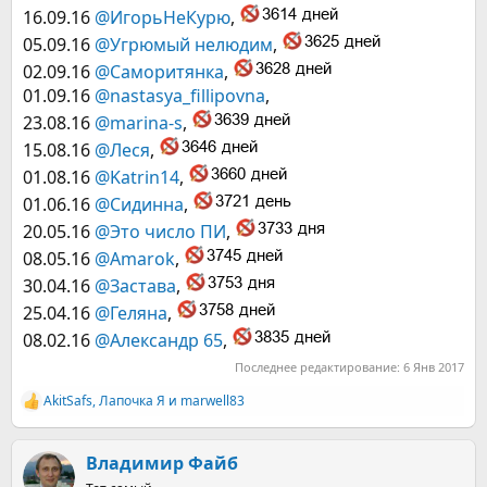
16.09.16
@ИгорьНеКурю
,
05.09.16
@Угрюмый нелюдим
,
02.09.16
@Саморитянка
,
01.09.16
@nastasya_fillipovna
,
23.08.16
@marina-s
,
15.08.16
@Леся
,
01.08.16
@Katrin14
,
01.06.16
@Сидинна
,
20.05.16
@Это число ПИ
,
08.05.16
@Amarok
,
30.04.16
@Застава
,
25.04.16
@Геляна
,
08.02.16
@Александр 65
,
Последнее редактирование:
6 Янв 2017
AkitSafs
,
Лапочка Я
и
marwell83
Р
е
а
к
Владимир Файб
ц