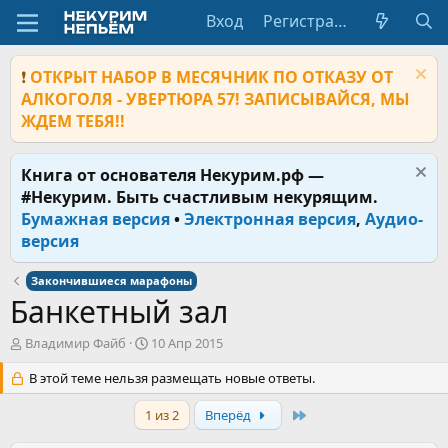
Вход
Регистрация
❗
ОТКРЫТ НАБОР В МЕСЯЧНИК ПО ОТКАЗУ ОТ
АЛКОГОЛЯ - УВЕРТЮРА 57! ЗАПИСЫВАЙСЯ, МЫ
ЖДЕМ ТЕБЯ!!
Книга от основателя Некурим.рф —
#Некурим. Быть счастливым некурящим.
Бумажная версия
•
Электронная версия
,
Аудио-
версия
Закончившиеся марафоны
Банкетный зал
А
Д
Владимир Файб
10 Апр 2015
в
а
т
В этой теме нельзя размещать новые ответы.
т
о
а
р
н
Last
1 из 2
Вперёд
т
а