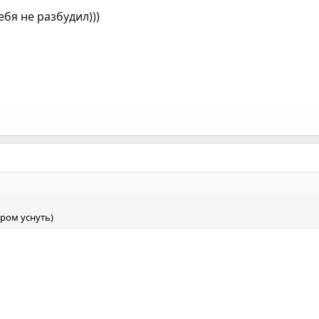
бя не разбудил)))
ром уснуть)