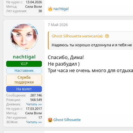
Не курю с
13.04.2026
Метод
Сила Воли
nachtigal
Р
Лет курения
38
е
а
7 Май 2026
к
ц
и
Ghost Silhouette написал(а):
и
:
Надеюсь ты хорошо отдохнула и я тебя не 
nachtigal
Спасибо, Дима!
Не разбудил )
V.I.P
Три часа не очень много для отдыха
Наставник
Служба
поддержки
На взлет
Сообщения
287.746
Реакции
568.549
Дневник
Читать »»
Не курю с
17.03.2017
Метод
Сила Воли
Лет курения
17
Ghost Silhouette
Р
ЗОЖня
Читать »»
е
а