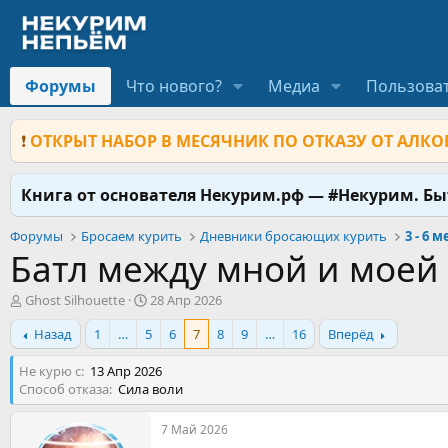
Форумы
Что нового?
Медиа
Пользова
❗
ОТКРЫТ НАБОР В МЕСЯЧНИК ПО ОТКАЗУ ОТ АЛКОГ
Книга от основателя Некурим.рф — #Некурим. Б
Форумы
Бросаем курить
Дневники бросающих курить
3 - 6 
Батл между мной и моей
А
Д
Ghost Silhouette
28 Апр 2026
в
а
Назад
1
…
5
6
7
8
9
…
16
Вперёд
т
т
о
а
Не курю с
р
13 Апр 2026
н
Способ отказа
т
Сила воли
а
е
ч
м
а
7 Май 2026
ы
л