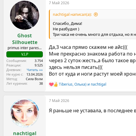
7 Май 2026
к
ц
и
nachtigal написал(а):
и
:
Спасибо, Дима!
Не разбудил )
Три часа не очень много для отдыха, но я
Ghost
Silhouette
Да,3 часа прямо скажем не айс(((
primus inter pares...
Мне прекрасно знакома работа по н
V.I.P
через 2 суток-жесть,а было такое вр
Сообщения
3.754
Реакции
9.525
здесь нельзя писать(((
Дневник
Читать »»
Вот от куда и ноги растут моей хро
Не курю с
13.04.2026
Метод
Сила Воли
Лет курения
38
Tiberius
,
Олька)
и
nachtigal
Р
е
а
7 Май 2026
к
ц
Я раньше не уставала, в последнее
и
и
:
nachtigal