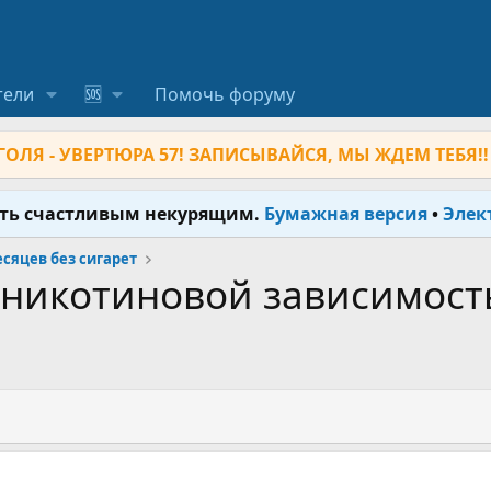
тели
🆘
Помочь форуму
ОЛЯ - УВЕРТЮРА 57! ЗАПИСЫВАЙСЯ, МЫ ЖДЕМ ТЕБЯ!!
ыть счастливым некурящим.
Бумажная версия
•
Элек
месяцев без сигарет
 никотиновой зависимост