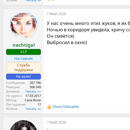
Р
ЗОЖня
Читать »»
е
а
7 Май 2026
к
ц
У нас очень много этих жуков, я их 
и
и
Ночью в коридоре увидела, кричу со
:
Он смеётся)
Выбросил в окно)
nachtigal
V.I.P
Наставник
Служба
поддержки
На взлет
Сообщения
287.746
Реакции
568.549
Дневник
Читать »»
Не курю с
17.03.2017
Метод
Сила Воли
Лет курения
17
Ghost Silhouette
Р
ЗОЖня
Читать »»
е
а
7 Май 2026
к
ц