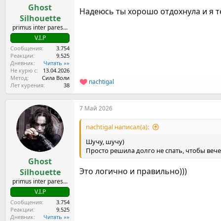
Ghost
Надеюсь ты хорошо отдохнула и я те
Silhouette
primus inter pares...
V.I.P
Сообщения
3.754
Реакции
9.525
Дневник
Читать »»
Не курю с
13.04.2026
Метод
Сила Воли
nachtigal
Р
Лет курения
38
е
а
7 Май 2026
к
ц
и
nachtigal написал(а):
и
:
Шучу, шучу)
Просто решила долго не спать, чтобы вече
Ghost
Это логично и правильно)))
Silhouette
primus inter pares...
V.I.P
Сообщения
3.754
Реакции
9.525
Дневник
Читать »»