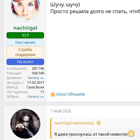
Шучу, шучу)
а
Просто решила долго не спать, что
nachtigal
V.I.P
Наставник
Служба
поддержки
На взлет
Сообщения
287.746
Реакции
568.549
Дневник
Читать »»
Не курю с
17.03.2017
Метод
Сила Воли
Лет курения
17
Ghost Silhouette
Р
ЗОЖня
Читать »»
е
а
7 Май 2026
к
ц
и
nachtigal написал(а):
и
:
Я даже проснулась от такой новости)