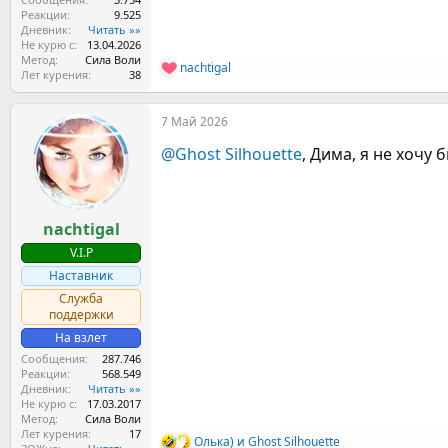
Реакции
9.525
Дневник
Читать »»
Не курю с
13.04.2026
Метод
Сила Воли
nachtigal
Р
Лет курения
38
е
а
7 Май 2026
к
ц
@Ghost Silhouette
, Дима, я не хочу
и
и
:
nachtigal
V.I.P
Наставник
Служба
поддержки
На взлет
Сообщения
287.746
Реакции
568.549
Дневник
Читать »»
Не курю с
17.03.2017
Метод
Сила Воли
Лет курения
17
Олька)
и
Ghost Silhouette