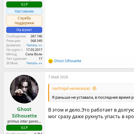
V.I.P
Наставник
Служба
поддержки
На взлет
Сообщения
287.746
Реакции
568.549
Дневник
Читать »»
Не курю с
17.03.2017
Метод
Сила Воли
Лет курения
17
Ghost Silhouette
Р
ЗОЖня
Читать »»
е
а
7 Май 2026
к
ц
и
nachtigal написал(а):
и
:
Я раньше не уставала, в последнее время 
Ghost
В этом и дело.Это работает в долгу
Silhouette
мог сразу даже рухнуть упасть в кр
primus inter pares...
V.I.P
Сообщения
3.754