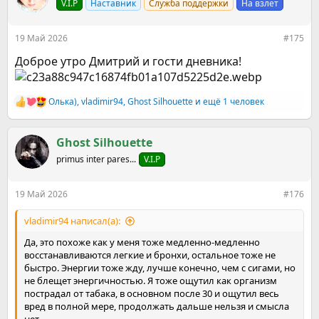
V.I.P
Наставник
Служба поддержки
На взлет
и
и
:
19 Май 2026
#175
Доброе утро Дмитрий и гости дневника!
Олька)
,
vladimir94
,
Ghost Silhouette
и ещё 1 человек
Р
е
а
к
Ghost Silhouette
ц
primus inter pares...
V.I.P
и
и
:
19 Май 2026
#176
vladimir94 написал(а):
Да, это похоже как у меня тоже медленно-медленно
восстанавливаются легкие и бронхи, остальное тоже не
быстро. Энергии тоже жду, лучше конечно, чем с сигами, но
не блещет энергичностью. Я тоже ощутил как организм
пострадал от табака, в основном после 30 и ощутил весь
вред в полной мере, продолжать дальше нельзя и смысла
нет.