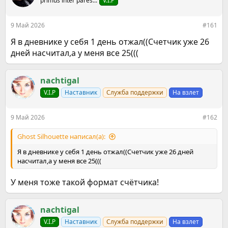
primus inter pares...
V.I.P
9 Май 2026
#161
Я в дневнике у себя 1 день отжал((Счетчик уже 26
дней насчитал,а у меня все 25(((
nachtigal
V.I.P
Наставник
Служба поддержки
На взлет
9 Май 2026
#162
Ghost Silhouette написал(а):
Я в дневнике у себя 1 день отжал((Счетчик уже 26 дней
насчитал,а у меня все 25(((
У меня тоже такой формат счётчика!
nachtigal
V.I.P
Наставник
Служба поддержки
На взлет