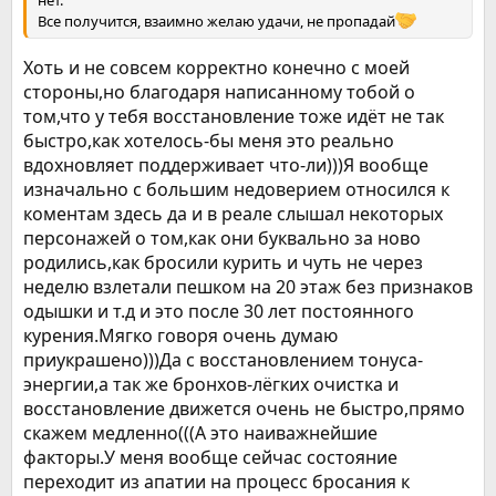
Все получится, взаимно желаю удачи, не пропадай
Хоть и не совсем корректно конечно с моей
стороны,но благодаря написанному тобой о
том,что у тебя восстановление тоже идёт не так
быстро,как хотелось-бы меня это реально
вдохновляет поддерживает что-ли)))Я вообще
изначально с большим недоверием относился к
коментам здесь да и в реале слышал некоторых
персонажей о том,как они буквально за ново
родились,как бросили курить и чуть не через
неделю взлетали пешком на 20 этаж без признаков
одышки и т.д и это после 30 лет постоянного
курения.Мягко говоря очень думаю
приукрашено)))Да с восстановлением тонуса-
энергии,а так же бронхов-лёгких очистка и
восстановление движется очень не быстро,прямо
скажем медленно(((А это наиважнейшие
факторы.У меня вообще сейчас состояние
переходит из апатии на процесс бросания к