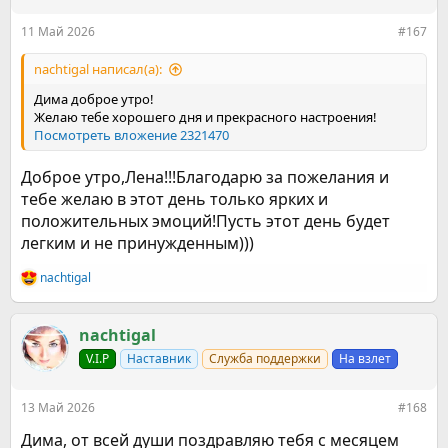
и
:
11 Май 2026
#167
nachtigal написал(а):
Дима доброе утро!
Желаю тебе хорошего дня и прекрасного настроения!
Посмотреть вложение 2321470
Доброе утро,Лена!!!Благодарю за пожелания и
тебе желаю в этот день только ярких и
положительных эмоций!Пусть этот день будет
легким и не принужденным)))
nachtigal
Р
е
а
к
nachtigal
ц
V.I.P
Наставник
Служба поддержки
На взлет
и
и
:
13 Май 2026
#168
Дима, от всей души поздравляю тебя с месяцем