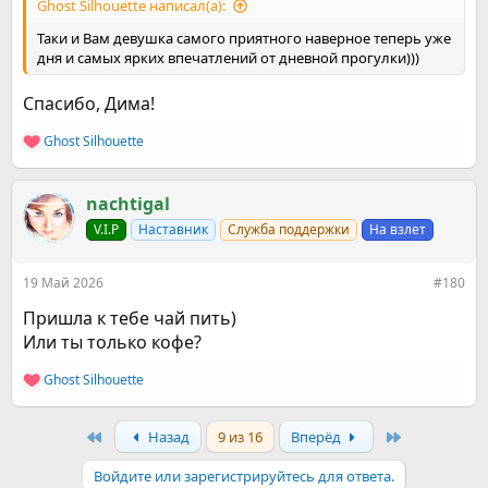
Ghost Silhouette написал(а):
Таки и Вам девушка самого приятного наверное теперь уже
дня и самых ярких впечатлений от дневной прогулки)))
Спасибо, Дима!
Ghost Silhouette
Р
е
а
к
nachtigal
ц
V.I.P
Наставник
Служба поддержки
На взлет
и
и
:
19 Май 2026
#180
Пришла к тебе чай пить)
Или ты только кофе?
Ghost Silhouette
Р
е
а
First
Last
Назад
9 из 16
Вперёд
к
ц
и
Войдите или зарегистрируйтесь для ответа.