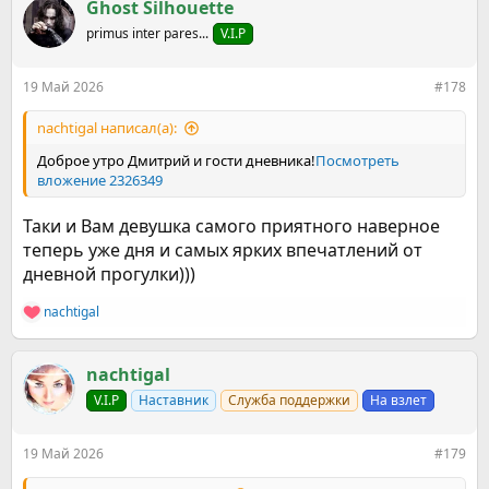
к
Ghost Silhouette
слова вообще ни как!!!Представь в каком я был шоке(здесь
ц
primus inter pares...
V.I.P
должно быть другое слово не для форума),когда стал на
и
и
весы сегодня утром,а там ещё плюс пять к тем трём что
:
было!!!Это реально жесть!!!Я же чувствую что в джинсу
19 Май 2026
#178
свою скоро вообще не влезу!!!Короче обмен веществ тоже
напрочь сбился так же как видимо и метаболизм(((Такие
nachtigal написал(а):
вот мой друг печальные наблюдения((Отказываться от
начатой борьбы я не собираюсь,но очень уже хочется
Доброе утро Дмитрий и гости дневника!
Посмотреть
хороших новостей)))
вложение 2326349
Таки и Вам девушка самого приятного наверное
теперь уже дня и самых ярких впечатлений от
дневной прогулки)))
nachtigal
Р
е
а
к
nachtigal
ц
V.I.P
Наставник
Служба поддержки
На взлет
и
и
:
19 Май 2026
#179