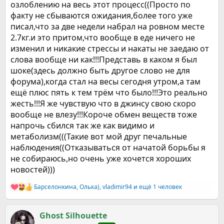
озлоблению на весь этот процесс((Просто по
факту не сбываются ожидания,более того уже
писал,что за две недели набрал на ровном месте
2.7кг.и это притом,что вообще в еде ничего не
изменил и никакие стрессы и накаты не заедаю от
слова вообще ни как!!!Представь в каком я был
шоке(здесь должно быть другое слово не для
форума),когда стал на весы сегодня утром,а там
ещё плюс пять к тем трём что было!!!Это реально
жесть!!!Я же чувствую что в джинсу свою скоро
вообще не влезу!!!Короче обмен веществ тоже
напрочь сбился так же как видимо и
метаболизм(((Такие вот мой друг печальные
наблюдения((Отказываться от начатой борьбы я
не собираюсь,но очень уже хочется хороших
новостей)))
Барселонкина
,
Олька)
,
vladimir94
и ещё 1 человек
Р
е
а
к
Ghost Silhouette
ц