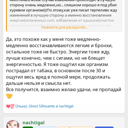
сторону очень медленно,но... слишком хорошо я под убил
куревом организм(((По этому,как уже писал терпеливо жду
изменений в лучшую сторону а именно восстановление
энергии(жизненных сил), избавления от одышки(очистки
лёгких,бронхов)Эти факторы для меня во главе угла,всё
Нажмите для раскрытия...
остальное вторично и не столь важно.Накатов,как таковых
наверное нет или я их как накаты не воспринимаю,у меня
Да, это похоже как у меня тоже медленно-
есть как бы желание вроде-бы как покурить,но оно типа
медленно восстанавливаются легкие и бронхи,
такое,что а можно и не покурить)))Но мысль об этом есть
остальное тоже не быстро. Энергии тоже жду,
постоянно,а что делать столько лет курить я думаю,что она
эта мысль уже реально закодирована в мозге и даже если
лучше конечно, чем с сигами, но не блещет
пройдут годы и весь физический эффект от курения уйдет,то
энергичностью. Я тоже ощутил как организм
на психологическом уровне этот закодированный код
пострадал от табака, в основном после 30 и
будет ещё долго существовать..как то так))
ощутил весь вред в полной мере, продолжать
Удачи терпения тебе на нашем нелёгком пути отказа)))Все у
нас получится!Я верю в нас!!!
дальше нельзя и смысла нет.
Все получится, взаимно желаю удачи, не пропадай
Олька)
,
Ghost Silhouette
и
nachtigal
Р
е
а
к
nachtigal
ц