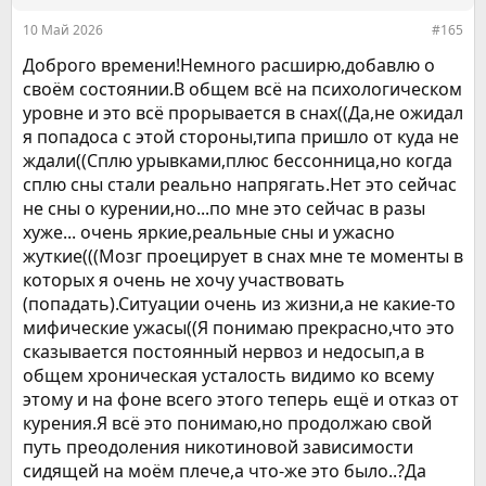
и
:
10 Май 2026
#165
Доброго времени!Немного расширю,добавлю о
своём состоянии.В общем всё на психологическом
уровне и это всё прорывается в снах((Да,не ожидал
я попадоса с этой стороны,типа пришло от куда не
ждали((Сплю урывками,плюс бессонница,но когда
сплю сны стали реально напрягать.Нет это сейчас
не сны о курении,но...по мне это сейчас в разы
хуже... очень яркие,реальные сны и ужасно
жуткие(((Мозг проецирует в снах мне те моменты в
которых я очень не хочу участвовать
(попадать).Ситуации очень из жизни,а не какие-то
мифические ужасы((Я понимаю прекрасно,что это
сказывается постоянный нервоз и недосып,а в
общем хроническая усталость видимо ко всему
этому и на фоне всего этого теперь ещё и отказ от
курения.Я всё это понимаю,но продолжаю свой
путь преодоления никотиновой зависимости
сидящей на моём плече,а что-же это было..?Да