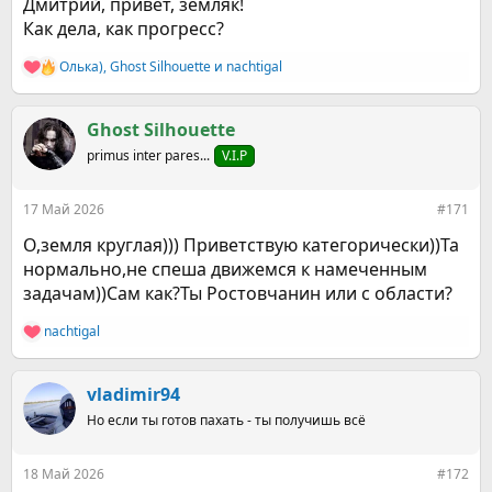
Дмитрий, привет, земляк!
Как дела, как прогресс?
Олька)
,
Ghost Silhouette
и
nachtigal
Р
е
а
к
Ghost Silhouette
ц
primus inter pares...
V.I.P
и
и
:
17 Май 2026
#171
О,земля круглая))) Приветствую категорически))Та
нормально,не спеша движемся к намеченным
задачам))Сам как?Ты Ростовчанин или с области?
nachtigal
Р
е
а
к
vladimir94
ц
Но если ты готов пахать - ты получишь всё
и
и
:
18 Май 2026
#172