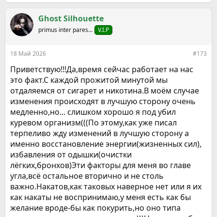
е
а
к
Ghost Silhouette
ц
primus inter pares...
V.I.P
и
и
:
18 Май 2026
#173
Приветствую!!!Да,время сейчас работает на нас
это факт.С каждой прожитой минутой мы
отдаляемся от сигарет и никотина.В моём случае
изменения происходят в лучшую сторону очень
медленно,но... слишком хорошо я под убил
куревом организм(((По этому,как уже писал
терпеливо жду изменений в лучшую сторону а
именно восстановление энергии(жизненных сил),
избавления от одышки(очистки
лёгких,бронхов)Эти факторы для меня во главе
угла,всё остальное вторично и не столь
важно.Накатов,как таковых наверное нет или я их
как накаты не воспринимаю,у меня есть как бы
желание вроде-бы как покурить,но оно типа