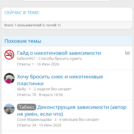
и
:
СЕЙЧАС В ТЕМЕ:
Всего: 1 (пользователей: 0, гостей: 1)
Похожие темы
О
Гайд о никотиновой зависимости
п
kallesin921
Способы бросить курить
Ответы
1
16 Июн 2026
р
о
Хочу бросить снюс и никотиновые
с
пластинки
dai$y
1 - 2 недели без сигарет
Ответы
78
Вчера в 14:54
Деконструкция зависимости (автор
Табекс
не умён, если что)
Соня Мармеладова
3 - 6 месяцев без сигарет
Ответы
34
10 Июн 2026