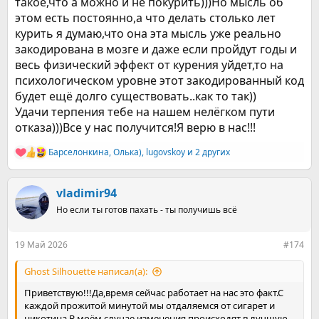
такое,что а можно и не покурить)))Но мысль об
этом есть постоянно,а что делать столько лет
курить я думаю,что она эта мысль уже реально
закодирована в мозге и даже если пройдут годы и
весь физический эффект от курения уйдет,то на
психологическом уровне этот закодированный код
будет ещё долго существовать..как то так))
Удачи терпения тебе на нашем нелёгком пути
отказа)))Все у нас получится!Я верю в нас!!!
Барселонкина
,
Олька)
,
lugovskoy
и 2 других
Р
е
а
к
vladimir94
ц
Но если ты готов пахать - ты получишь всё
и
и
:
19 Май 2026
#174
Ghost Silhouette написал(а):
Приветствую!!!Да,время сейчас работает на нас это факт.С
каждой прожитой минутой мы отдаляемся от сигарет и
никотина.В моём случае изменения происходят в лучшую