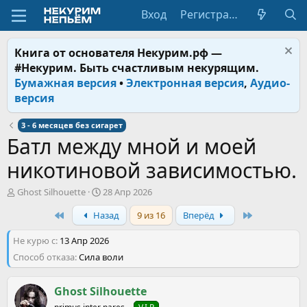
Вход
Регистрация
Книга от основателя Некурим.рф —
#Некурим. Быть счастливым некурящим.
Бумажная версия
•
Электронная версия
,
Аудио-
версия
3 - 6 месяцев без сигарет
Батл между мной и моей
никотиновой зависимостью.
А
Д
Ghost Silhouette
28 Апр 2026
в
а
First
Last
Назад
9 из 16
Вперёд
т
т
о
а
Не курю с
р
13 Апр 2026
н
т
а
Способ отказа
Сила воли
е
ч
м
а
ы
Ghost Silhouette
л
а