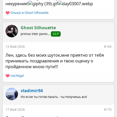
некурения!
Олька)
и
Ghost Silhouette
Р
е
а
к
Ghost Silhouette
ц
primus inter pares...
V.I.P
и
и
:
13 Май 2026
#169
Лен, здесь без моих шуток,мне приятно от тебя
принимать поздравления и твою оценку о
пройденном мною пути!!!
nachtigal
Р
е
а
к
vladimir94
ц
Но если ты готов пахать - ты получишь всё
и
и
:
17 Май 2026
#170