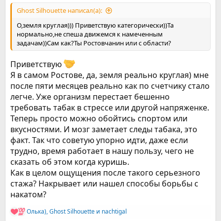
Ghost Silhouette написал(а):
О,земля круглая))) Приветствую категорически))Та
нормально,не спеша движемся к намеченным
задачам))Сам как?Ты Ростовчанин или с области?
Приветствую
Я в самом Ростове, да, земля реально круглая) мне
после пяти месяцев реально как по счетчику стало
легче. Уже организм перестает бешенно
требовать табак в стрессе или другой напряженке.
Теперь просто можно обойтись спортом или
вкусностями. И мозг заметает следы табака, это
факт. Так что советую упорно идти, даже если
трудно, время работает в нашу пользу, чего не
сказать об этом когда куришь.
Как в целом ощущения после такого серьезного
стажа? Накрывает или нашел способы борьбы с
накатом?
Олька)
,
Ghost Silhouette
и
nachtigal
Р