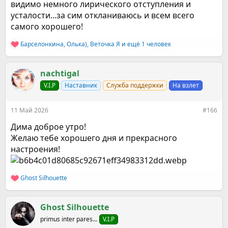
видимо немного лирического отступления и
усталости...за сим откланиваюсь и всем всего
самого хорошего!
Барселонкина
,
Олька)
,
Веточка Я
и ещё 1 человек
Р
е
а
к
nachtigal
ц
V.I.P
Наставник
Служба поддержки
На взлет
и
и
:
11 Май 2026
#166
Дима доброе утро!
Желаю тебе хорошего дня и прекрасного
настроения!
Ghost Silhouette
Р
е
а
к
Ghost Silhouette
ц
primus inter pares...
V.I.P
и