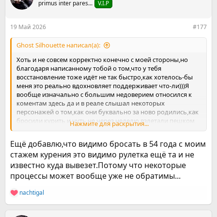
primus inter pares...
V.I.P
и
и
:
19 Май 2026
#177
Ghost Silhouette написал(а):
Хоть и не совсем корректно конечно с моей стороны,но
благодаря написанному тобой о том,что у тебя
восстановление тоже идёт не так быстро,как хотелось-бы
меня это реально вдохновляет поддерживает что-ли)))Я
вообще изначально с большим недоверием относился к
коментам здесь да и в реале слышал некоторых
персонажей о том,как они буквально за ново родились,как
бросили курить и чуть не через неделю взлетали пешком
Нажмите для раскрытия...
на 20 этаж без признаков одышки и т.д и это после 30 лет
постоянного курения.Мягко говоря очень думаю
Ещё добавлю,что видимо бросать в 54 года с моим
приукрашено)))Да с восстановлением тонуса-энергии,а так
стажем курения это видимо рулетка ещё та и не
же бронхов-лёгких очистка и восстановление движется
известно куда вывезет.Потому что некоторые
очень не быстро,прямо скажем медленно(((А это
наиважнейшие факторы.У меня вообще сейчас состояние
процессы может вообще уже не обратимы...
переходит из апатии на процесс бросания к озлоблению на
весь этот процесс((Просто по факту не сбываются
nachtigal
Р
ожидания,более того уже писал,что за две недели набрал
е
на ровном месте 2.7кг.и это притом,что вообще в еде
а
ничего не изменил и никакие стрессы и накаты не заедаю от