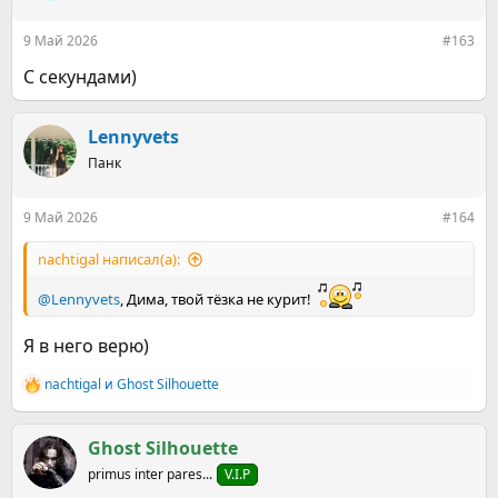
9 Май 2026
#163
С секундами)
Lennyvets
Панк
9 Май 2026
#164
nachtigal написал(а):
@Lennyvets
, Дима, твой тёзка не курит!
Я в него верю)
nachtigal
и
Ghost Silhouette
Р
е
а
к
Ghost Silhouette
ц
primus inter pares...
V.I.P
и