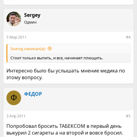
е
а
к
Sergey
ц
Одмин
и
и
:
5 Мар 2011
#4
Svarog написал(а):
Стоит только выпить, и все, начинает плющить.
Интересно было бы услышать мнение медика по
этому вопросу.
ФЕДОР
Ф
3 Апр 2011
#5
Попробовал бросить ТАБЕКСОМ в первый день
выкурил 2 сигареты a на второй и вовсе бросил.