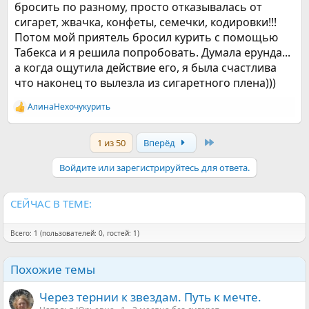
бросить по разному, просто отказывалась от
сигарет, жвачка, конфеты, семечки, кодировки!!!
Потом мой приятель бросил курить с помощью
Табекса и я решила попробовать. Думала ерунда...
а когда ощутила действие его, я была счастлива
что наконец то вылезла из сигаретного плена)))
АлинаНехочукурить
Р
е
а
Last
1 из 50
Вперёд
к
ц
и
Войдите или зарегистрируйтесь для ответа.
и
:
СЕЙЧАС В ТЕМЕ:
Всего: 1 (пользователей: 0, гостей: 1)
Похожие темы
Через тернии к звездам. Путь к мечте.