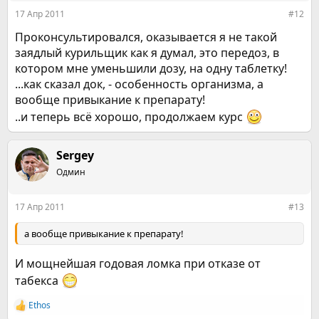
17 Апр 2011
#12
Проконсультировался, оказывается я не такой
заядлый курильщик как я думал, это передоз, в
котором мне уменьшили дозу, на одну таблетку!
...как сказал док, - особенность организма, а
вообще привыкание к препарату!
..и теперь всё хорошо, продолжаем курс
Sergey
Одмин
17 Апр 2011
#13
а вообще привыкание к препарату!
И мощнейшая годовая ломка при отказе от
табекса
Ethos
Р