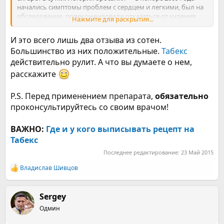
начались симптомы проблем с сердцем и легкими, был на
обследовании, порекомендовали отказаться от курения,
Нажмите для раскрытия...
сразу не смог, постепенно привык к возникшей одышке, но
23 января 2010 года был такой скачок артериального
И это всего лишь два отзыва из сотен.
давления (170/120), что недалек был от мысли вызвать
Большинство из них положительные.
Табекс
«скорую помощь»…
действительно рулит. А что вы думаете о нем,
это было последней каплей, на следующий день (24.01.2010
расскажите
г.) с утра зашел в аптеку, купил «Табекс», начал прием по
прописанной дозировке — сначала по таблетке каждые два
P.S. Перед применением препарата,
обязательно
часа. Немного поломало (первую неделю), но больше
проконсультируйтесь со своим врачом!
психологическая зависимость от недостатка этого
предмета в руках и изменения режима дня, был один срыв
через неделю (01.02.2010 г.) — две сигареты днем, но после
ВАЖНО:
Где и у кого выписывать рецепт на
выкуривания буквально через 15 минут начал задыхаться,
Табекс
стало плохо, и все оставшееся желание курить пропало
окончательно (это результат передозировки одновременно
Последнее редактирование:
23 Май 2015
цитизина и никотина в организме, так что ни в коем случае
Владислав Шивцов
не курите при приеме таблеток — не помогает, только
Р
ХУЖЕ).
е
а
к
Sergey
Срок приема таблеток — 22 дня, период адаптации занял
ц
около месяца после окончания приема, ИТОГОВЫЙ
Одмин
и
РЕЗУЛЬТАТ — полный отказ от курения 167 дней назад
и
(полгода), прекрасное самочувствие (одышка