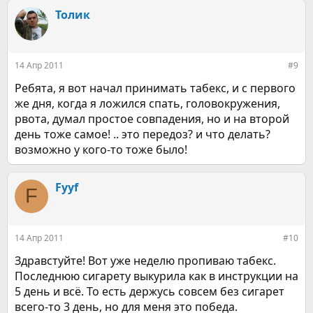
а
к
Толик
ц
и
и
:
14 Апр 2011
#9
Ребята, я вот начал принимать табекс, и с первого
же дня, когда я ложился спать, головокружения,
рвота, думал простое совпадения, но и на второй
день тоже самое! .. это передоз? и что делать?
возможно у кого-то тоже было!
Fyyf
F
14 Апр 2011
#10
Здравстуйте! Вот уже неделю пропиваю табекс.
Последнюю сигарету выкурила как в инструкции на
5 день и всё. То есть держусь совсем без сигарет
всего-то 3 день, но для меня это победа.