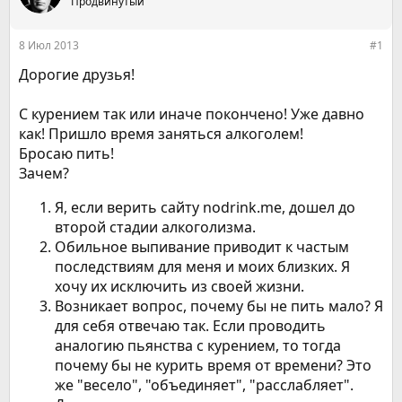
е
Продвинутый
ч
м
а
ы
л
8 Июл 2013
#1
а
Дорогие друзья!
С курением так или иначе покончено! Уже давно
как! Пришло время заняться алкоголем!
Бросаю пить!
Зачем?
Я, если верить сайту nodrink.me, дошел до
второй стадии алкоголизма.
Обильное выпивание приводит к частым
последствиям для меня и моих близких. Я
хочу их исключить из своей жизни.
Возникает вопрос, почему бы не пить мало? Я
для себя отвечаю так. Если проводить
аналогию пьянства с курением, то тогда
почему бы не курить время от времени? Это
же "весело", "объединяет", "расслабляет".