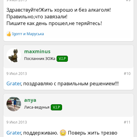
Здравствуйте!Жить хорошо и без алкаголя!
Правильно,что завязали!
Пишите как день прошел,не теряйтесь!
Igorrr
и
Маруська
Р
е
а
к
maxminus
ц
Посланник ЗОЖа
V.I.P
и
и
:
9 Июл 2013
#10
Grater
, поздравляю с правильным решением!!!
anya
Лиса-ведунья
V.I.P
9 Июл 2013
#11
Grater
, поддерживаю.
Поверь жить трезво