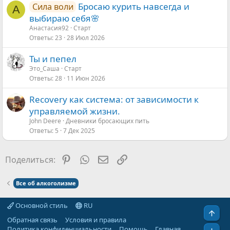
Бросаю курить навсегда и
Сила воли
А
выбираю себя🌸
Анастасия92
Старт
Ответы
23
28 Июл 2026
Ты и пепел
Это_Саша
Старт
Ответы
28
11 Июн 2026
Recovery как система: от зависимости к
управляемой жизни.
John Deere
Дневники бросающих пить
Ответы
5
7 Дек 2025
Pinterest
WhatsApp
Электронная почта
Ссылка
Поделиться:
Все об алкоголизме
Основной стиль
RU
Свер
Обратная связь
Условия и правила
Политика конфиденциальности
Помощь
Главная