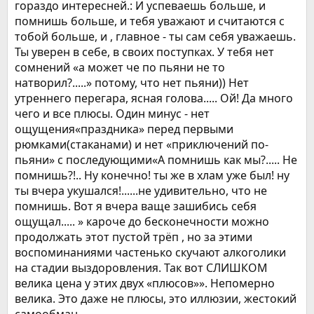
гораздо интересней.: И успеваешь больше, и
помнишь больше, и тебя уважают и считаются с
тобой больше, и , главное - ты сам себя уважаешь.
Ты уверен в себе, в своих поступках. У тебя нет
сомнений «а может че по пьяни не то
натворил?.....» потому, что нет пьяни)) Нет
утреннего перегара, ясная голова..... Ой! Да много
чего и все плюсы. Один минус - нет
ощущения«праздника» перед первыми
рюмками(стаканами) и нет «приключений по-
пьяни» с последующими«А помнишь как мы?..... Не
помнишь?!.. Ну конечно! ты же в хлам уже был! ну
ты вчера укушался!......не удивительно, что не
помнишь. Вот я вчера ваще зашибись себя
ощущал..... » кароче до бесконечности можно
продолжать этот пустой трёп , но за этими
воспоминаниями частенько скучают алкоголики
на стадии выздоровления. Так вот СЛИШКОМ
велика цена у этих двух «плюсов»». Непомерно
велика. Это даже не плюсы, это иллюзии, жестокий