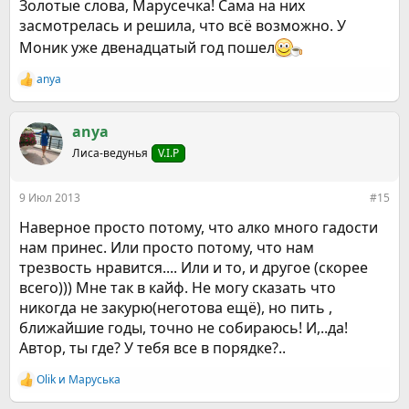
Золотые слова, Марусечка! Сама на них
засмотрелась и решила, что всё возможно. У
Моник уже двенадцатый год пошел
anya
Р
е
а
к
anya
ц
Лиса-ведунья
V.I.P
и
и
:
9 Июл 2013
#15
Наверное просто потому, что алко много гадости
нам принес. Или просто потому, что нам
трезвость нравится.... Или и то, и другое (скорее
всего))) Мне так в кайф. Не могу сказать что
никогда не закурю(неготова ещё), но пить ,
ближайшие годы, точно не собираюсь! И,..да!
Автор, ты где? У тебя все в порядке?..
Olik
и
Маруська
Р
е