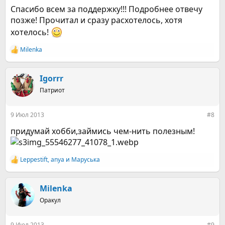
Спасибо всем за поддержку!!! Подробнее отвечу
позже! Прочитал и сразу расхотелось, хотя
хотелось!
Milenka
Р
е
а
к
Igorrr
ц
Патриот
и
и
:
9 Июл 2013
#8
придумай хобби,займись чем-нить полезным!
Leppestift
,
anya
и
Маруська
Р
е
а
к
Milenka
ц
Оракул
и
и
:
9 Июл 2013
#9