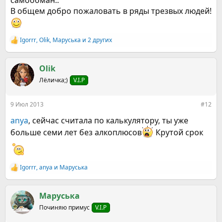
самообман..
В общем добро пожаловать в ряды трезвых людей!
Igorrr
,
Olik
,
Маруська
и 2 других
Р
е
а
к
Olik
ц
Лёличка;)
V.I.P
и
и
:
9 Июл 2013
#12
anya
, сейчас считала по калькулятору, ты уже
больше семи лет без алкоплюсов
Крутой срок
Igorrr
,
anya
и
Маруська
Р
е
а
к
Маруська
ц
Починяю примус
V.I.P
и
и