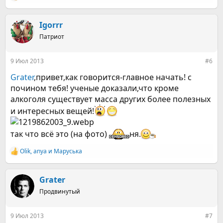
е
а
к
Igorrr
ц
Патриот
и
и
:
9 Июл 2013
#6
Grater
,привет,как говорится-главное начать! с
почином тебя! ученые доказали,что кроме
алкоголя существует масса других более полезных
и интересных вещей!
так что всё это (на фото)
ня.
Olik
,
anya
и
Маруська
Р
е
а
к
Grater
ц
Продвинутый
и
и
:
9 Июл 2013
#7