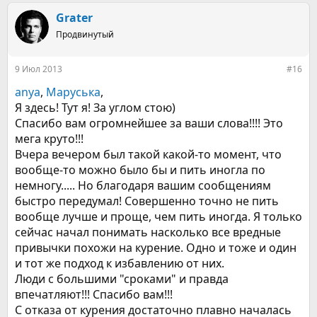
а
к
Grater
ц
Продвинутый
и
и
:
9 Июл 2013
#16
anya
,
Маруська
,
Я здесь! Тут я! За углом стою)
Спасибо вам огромнейшее за ваши слова!!!! Это
мега круто!!!
Вчера вечером был такой какой-то момент, что
вообще-то можно было бы и пить иногла по
немногу..... Но благодаря вашим сообщениям
быстро передумал! Совершенно точно не пить
вообще лучше и проще, чем пить иногда. Я только
сейчас начал понимать насколько все вредные
привычки похожи на курение. Одно и тоже и один
и тот же подход к избавлению от них.
Люди с большими "сроками" и правда
впечатляют!!! Спасибо вам!!!
С отказа от курения достаточно плавно началась