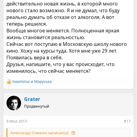
действительно новая жизнь, в которой много
нового стало возможно. Я и не думал, что буду
реально думать об отказе от алкоголя. А вот
теперь решился.
Вообще многое меняется. Полноценная яркая
жизнь становится реальностью.
Сейчас вот поступаю в Московскую школу нового
кино. Хожу на курсы туда. Хотя мне уже 29 лет.
Появилась вера в себя.
Друзья, напишите, что у вас происходит, что
изменилось, что сейчас меняется?
maxminus
и
Маруська
Р
е
а
к
Grater
ц
Продвинутый
и
и
:
9 Июл 2013
#17
Александр Симкин написал(а):