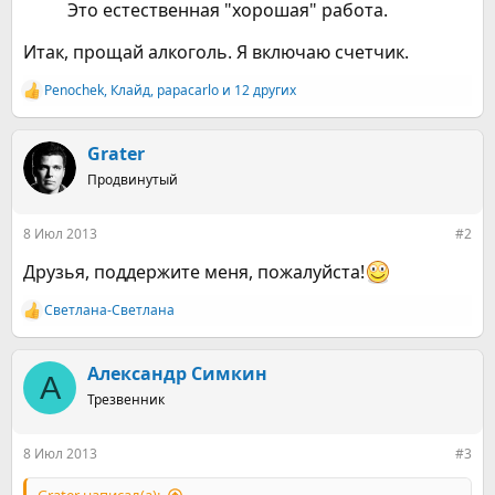
Это естественная "хорошая" работа.
Итак, прощай алкоголь. Я включаю счетчик.
Penochek
,
Клайд
,
papacarlo
и 12 других
Р
е
а
к
Grater
ц
Продвинутый
и
и
:
8 Июл 2013
#2
Друзья, поддержите меня, пожалуйста!
Светлана-Светлана
Р
е
а
к
Александр Симкин
А
ц
Трезвенник
и
и
:
8 Июл 2013
#3