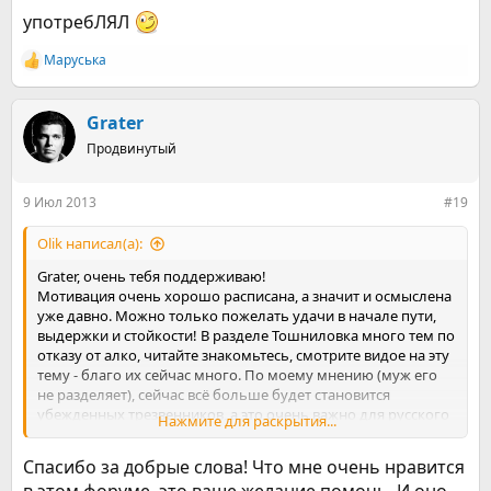
употребЛЯЛ
Маруська
Р
е
а
к
Grater
ц
Продвинутый
и
и
:
9 Июл 2013
#19
Olik написал(а):
Grater, очень тебя поддерживаю!
Мотивация очень хорошо расписана, а значит и осмыслена
уже давно. Можно только пожелать удачи в начале пути,
выдержки и стойкости! В разделе Тошниловка много тем по
отказу от алко, читайте знакомьтесь, смотрите видое на эту
тему - благо их сейчас много. По моему мнению (муж его
не разделяет), сейчас всё больше будет становится
убежденных трезвенников, а это очень важно для русского
Нажмите для раскрытия...
народа и для страны В октябре у меня 2 года трезвости
будет, у Маруськи уже год, вообще вот нет желания выпить!
Спасибо за добрые слова! Что мне очень нравится
От мороженки сложнее отучиться