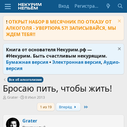
Вход
Регистрация
❗
ОТКРЫТ НАБОР В МЕСЯЧНИК ПО ОТКАЗУ ОТ
АЛКОГОЛЯ - УВЕРТЮРА 57! ЗАПИСЫВАЙСЯ, МЫ
ЖДЕМ ТЕБЯ!!
Книга от основателя Некурим.рф —
#Некурим. Быть счастливым некурящим.
Бумажная версия
•
Электронная версия
,
Аудио-
версия
Все об алкоголизме
Бросаю пить, чтобы жить!
А
Д
Grater
8 Июл 2013
в
а
Last
1 из 19
Вперёд
т
т
о
а
р
н
Grater
т
а