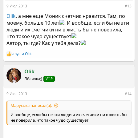
:
9 Июл 2013
#13
Olik
, а мне еще Моник счетчик нравится. Там, по
моему, больше 10 лет
. И вообще, если бы не эти
люди и их счетчики ни в жисть бы не поверила,
что такое чудо существует
Автор, ты где? Как у тебя дела?
anya
и
Olik
Р
е
а
к
Olik
ц
Лёличка;)
V.I.P
и
и
:
9 Июл 2013
#14
Маруська написал(а):
И вообще, если бы не эти люди и их счетчики ни в жисть бы
не поверила, что такое чудо существует