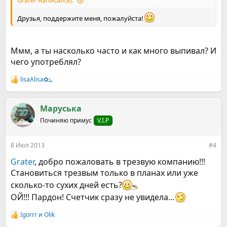
Grater написал(а):
Друзья, поддержите меня, пожалуйста!
Ммм, а ты насколько часто и как много выпивал? И
чего употреблял?
lisaAlisa✿ܓ
Р
е
а
к
Маруська
ц
Починяю примус
V.I.P
и
и
:
8 Июл 2013
#4
Grater
, добро пожаловать в трезвую компанию!!!
Становиться трезвым только в планах или уже
сколько-то сухих дней есть?
ОЙ!!! Пардон! Счетчик сразу не увидела...
Igorrr
и
Olik
Р
е