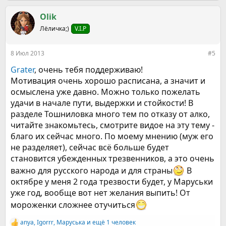
а
к
Olik
ц
Лёличка;)
V.I.P
и
и
:
8 Июл 2013
#5
Grater
, очень тебя поддерживаю!
Мотивация очень хорошо расписана, а значит и
осмыслена уже давно. Можно только пожелать
удачи в начале пути, выдержки и стойкости! В
разделе Тошниловка много тем по отказу от алко,
читайте знакомьтесь, смотрите видое на эту тему -
благо их сейчас много. По моему мнению (муж его
не разделяет), сейчас всё больше будет
становится убежденных трезвенников, а это очень
важно для русского народа и для страны
В
октябре у меня 2 года трезвости будет, у Маруськи
уже год, вообще вот нет желания выпить! От
мороженки сложнее отучиться
anya
,
Igorrr
,
Маруська
и ещё 1 человек
Р