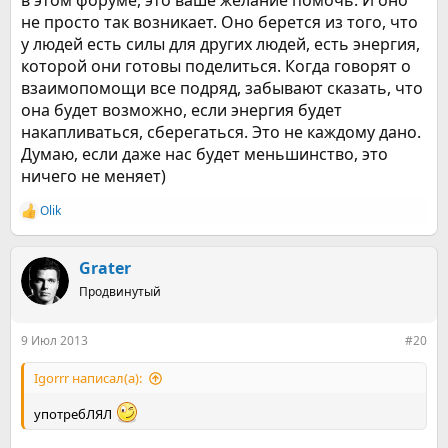
в этом форуме, это ваше желание помочь. И оно
не просто так возникает. Оно берется из того, что
у людей есть силы для других людей, есть энергия,
которой они готовы поделиться. Когда говорят о
взаимопомощи все подряд, забывают сказать, что
она будет возможно, если энергия будет
накапливаться, сберегаться. Это не каждому дано.
Думаю, если даже нас будет меньшинство, это
ничего не меняет)
Olik
Р
е
а
к
Grater
ц
Продвинутый
и
и
:
9 Июл 2013
#20
Igorrr написал(а):
употребЛЯЛ