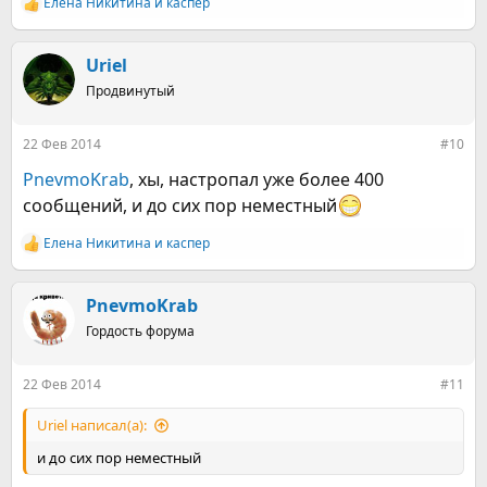
Елена Никитина
и
каспер
Р
е
а
к
Uriel
ц
Продвинутый
и
и
:
22 Фев 2014
#10
PnevmoKrab
, хы, настропал уже более 400
сообщений, и до сих пор неместный
Елена Никитина
и
каспер
Р
е
а
к
PnevmoKrab
ц
Гордость форума
и
и
:
22 Фев 2014
#11
Uriel написал(а):
и до сих пор неместный