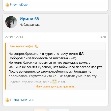
PnevmoKrab
Р
е
а
к
Ирина 68
ц
Наблюдатель
и
и
:
22 Фев 2014
#20
Uriel написал(а):
На вопрос бросил ли я курить- отвечу точно
ДА!
Поборол ли зависимость от никотина - нет,
Но моим близким нравится то что одежда, в доме, в
машине не воняет куревом, нет табачного перегара изо рта.
После вечеринок со злоупотреблением,я больше не
просыпаюсь с чувством что кошки гадили у меня во рту
неделю, терлись там,
текли
и т.п.
Просыпаюсь с легким сушняком, ну или одна кошка
Нажмите для раскрытия...
потопталась, но гадить не стала
Елена Никитина
Р
е
а