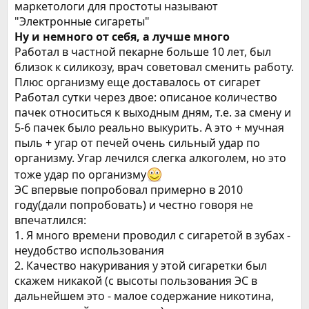
маркетологи для простоты называют
"Электронные сигареты"
Ну и немного от себя, а лучше много
Работал в частной пекарне больше 10 лет, был
близок к силикозу, врач советовал сменить работу.
Плюс организму еще доставалось от сигарет
Работал сутки через двое: описаное количество
пачек относиться к выходным дням, т.е. за смену и
5-6 пачек было реально выкурить. А это + мучная
пыль + угар от печей очень сильный удар по
организму. Угар лечился слегка алкоголем, но это
тоже удар по организму
ЭС впервые попробовал примерно в 2010
году(дали попробовать) и честно говоря не
впечатлился:
1. Я много времени проводил с сигаретой в зубах -
неудобство использования
2. Качество накуривания у этой сигаретки был
скажем никакой (с высоты пользования ЭС в
дальнейшем это - малое содержание никотина,