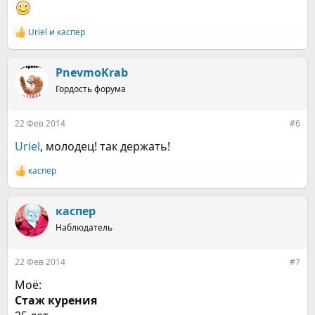
Uriel
и
каспер
Р
е
а
к
PnevmoKrab
ц
Гордость форума
и
и
:
22 Фев 2014
#6
Uriel
, молодец! так держать!
каспер
Р
е
а
к
каспер
ц
Наблюдатель
и
и
:
22 Фев 2014
#7
Моё:
Стаж курения