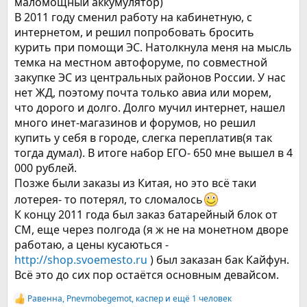
маломощный аккумулятор)
В 2011 году сменил работу на кабинетную, с
интернетом, и решил попробовать бросить
курить при помощи ЭС. Натолкнула меня на мысль
темка на местном автофоруме, по совместной
закупке ЭС из центральных районов России. У нас
нет ЖД, поэтому почта только авиа или морем,
что дорого и долго. Долго мучил интернет, нашел
много инет-магазинов и форумов, но решил
купить у себя в городе, слегка переплатив(я так
тогда думал). В итоге набор ЕГО- 650 мне вышел в 4
000 рублей.
Позже были заказы из Китая, но это всё таки
лотерея- то потерял, то сломалось
К концу 2011 года был заказ батарейный блок от
СМ, еще через полгода (я ж не на монетном дворе
работаю, а цены кусаються -
http://shop.svoemesto.ru
) был заказан бак Кайфун.
Всё это до сих пор остаётся основным девайсом.
Равенна
,
Pnevmobegemot
,
каспер
и ещё 1 человек
Р