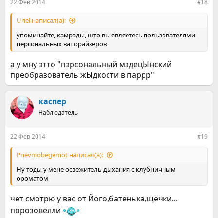
22 Фев 2014
#18
Uriel написал(а):
упоминайте, камрады, што вы являетесь пользователями
персональных вапорайзеров
а у мну этто "пэрсональный мэдецЫнский
преобразователь жЫдкости в паррр"
каспер
Наблюдатель
22 Фев 2014
#19
Pnevmobegemot написал(а):
Ну тоды у мене освежитель дыхания с клубничным
ороматом
чет смотрю у вас от Його,батенька,щечки...
порозовелли