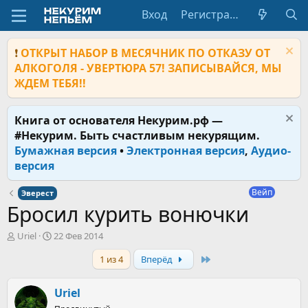
Вход
Регистрация
❗
ОТКРЫТ НАБОР В МЕСЯЧНИК ПО ОТКАЗУ ОТ
АЛКОГОЛЯ - УВЕРТЮРА 57! ЗАПИСЫВАЙСЯ, МЫ
ЖДЕМ ТЕБЯ!!
Книга от основателя Некурим.рф —
#Некурим. Быть счастливым некурящим.
Бумажная версия
•
Электронная версия
,
Аудио-
версия
Вейп
Эверест
Бросил курить вонючки
А
Д
Uriel
22 Фев 2014
в
а
Last
1 из 4
Вперёд
т
т
о
а
р
н
Uriel
т
а