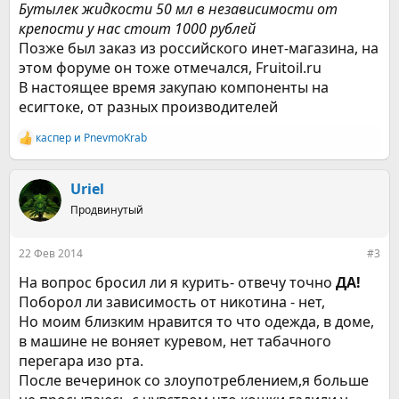
Бутылек жидкости 50 мл в независимости от
крепости у нас стоит 1000 рублей
Позже был заказ из российского инет-магазина, на
этом форуме он тоже отмечался, Fruitoil.ru
В настоящее время
з
акупаю компоненты на
есигтоке, от разных производителей
каспер
и
PnevmoKrab
Р
е
а
к
Uriel
ц
Продвинутый
и
и
:
22 Фев 2014
#3
На вопрос бросил ли я курить- отвечу точно
ДА!
Поборол ли зависимость от никотина - нет,
Но моим близким нравится то что одежда, в доме,
в машине не воняет куревом, нет табачного
перегара изо рта.
После вечеринок со злоупотреблением,я больше