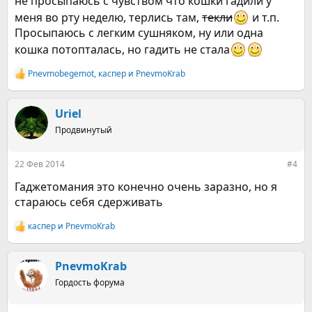
не просыпаюсь с чувством что кошки гадили у
меня во рту неделю, терлись там,
текли
и т.п.
Просыпаюсь с легким сушняком, ну или одна
кошка потопталась, но гадить не стала
Pnevmobegemot
,
каспер
и
PnevmoKrab
Р
е
а
к
Uriel
ц
Продвинутый
и
и
:
22 Фев 2014
#4
Гаджетомания это конечно очень заразно, но я
стараюсь себя сдерживать
каспер
и
PnevmoKrab
Р
е
а
к
PnevmoKrab
ц
Гордость форума
и
и
: