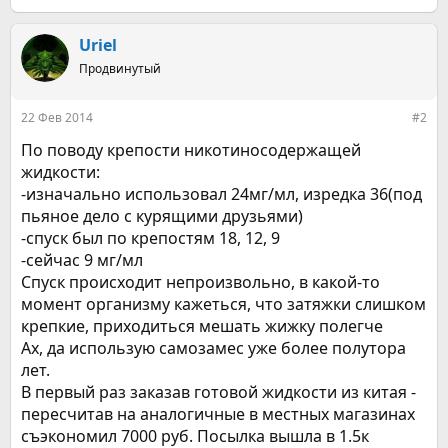
е
а
к
Uriel
ц
Продвинутый
и
и
:
22 Фев 2014
#2
По поводу крепости никотиносодержащей
жидкости:
-изначально использовал 24мг/мл, изредка 36(под
пьяное дело с курящими друзьями)
-спуск был по крепостям 18, 12, 9
-сейчас 9 мг/мл
Спуск происходит непроизвольно, в какой-то
момент организму кажеться, что затяжки слишком
крепкие, приходиться мешать жижку полегче
Ах, да использую самозамес уже более полутора
лет.
В первый раз заказав готовой жидкости из китая -
пересчитав на аналогичные в местных магазинах
съэкономил 7000 руб. Посылка вышла в 1.5к