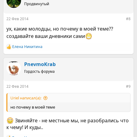
ц
Продвинутый
и
и
:
22 Фев 2014
#8
ух, какие молодцы, но почему в моей теме??
создавайте ваши дневники сами
Елена Никитина
Р
е
а
к
PnevmoKrab
ц
Гордость форума
и
и
:
22 Фев 2014
#9
Uriel написал(а):
но почему в моей теме
Звиняйте - не местные мы, не разобрались что
к чему! И куды..