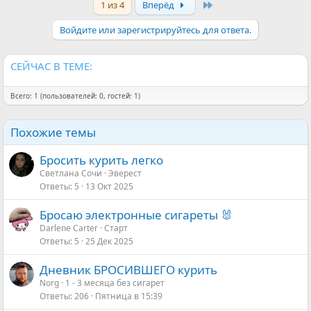
Last
1 из 4
Вперёд
к
ц
и
Войдите или зарегистрируйтесь для ответа.
и
:
СЕЙЧАС В ТЕМЕ:
Всего: 1 (пользователей: 0, гостей: 1)
Похожие темы
Бросить курить легко
Светлана Сочи
Эверест
Ответы
5
13 Окт 2025
Бросаю электронные сигареты 🐰
Darlene Carter
Старт
Ответы
5
25 Дек 2025
Дневник БРОСИВШЕГО курить
Norg
1 - 3 месяца без сигарет
Ответы
206
Пятница в 15:39