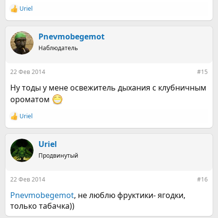
Uriel
Р
е
а
к
Pnevmobegemot
ц
Наблюдатель
и
и
:
22 Фев 2014
#15
Ну тоды у мене освежитель дыхания с клубничным
ороматом
Uriel
Р
е
а
к
Uriel
ц
Продвинутый
и
и
:
22 Фев 2014
#16
Pnevmobegemot
, не люблю фруктики- ягодки,
только табачка))