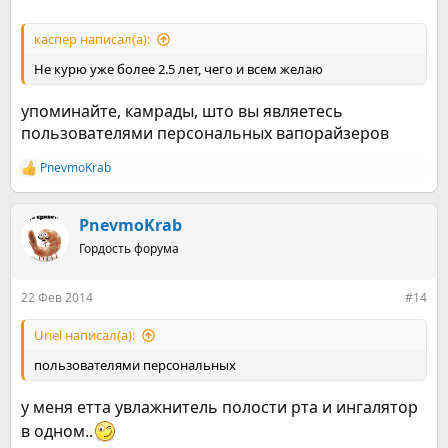
каспер написал(а):
Не курю уже более 2.5 лет, чего и всем желаю
упоминайте, камрады, што вы являетесь
пользователями персональных вапорайзеров
PnevmoKrab
Р
е
а
к
PnevmoKrab
ц
Гордость форума
и
и
:
22 Фев 2014
#14
Uriel написал(а):
пользователями персональных
у меня етта увлажнитель полости рта и ингалятор
в одном..