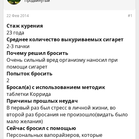
е
ч
Продвинутый
м
а
ы
л
22 Фев 2014
#1
а
Стаж курения
23 года
Среднее количество выкуриваемых сигарет
2-3 пачки
Почему решил бросить
Очень сильный вред организму наносил при
помощи сигарет
Попыток бросить
2
Бросал(а) с использованием методик
таблетки Коррида
Причины прошлых неудач
В первый раз был стресс в личной жизни, во
второй раз бросания не произошло(видать было
мало желания)
Сейчас бросил с помощью
Персональных вапорайзеров, которые