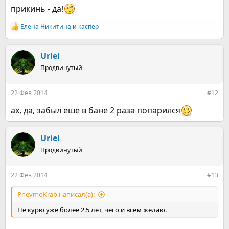
прикинь - да!
Елена Никитина
и
каспер
Р
е
а
к
Uriel
ц
Продвинутый
и
и
:
22 Фев 2014
#12
ах, да, забыл еше в бане 2 раза попарился
Uriel
Продвинутый
22 Фев 2014
#13
PnevmoKrab написал(а):
Не курю уже более 2.5 лет, чего и всем желаю.