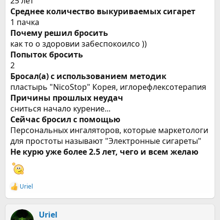
25 лет
Среднее количество выкуриваемых сигарет
1 пачка
Почему решил бросить
как то о здоровии забеспокоилсо ))
Попыток бросить
2
Бросал(а) с использованием методик
пластырь "NicoStop" Корея, иглорефлексотерапия
Причины прошлых неудач
сниться начало курение...
Сейчас бросил с помощью
Персональных ингаляторов, которые маркетологи
для простоты называют "Электронные сигареты"
Не курю уже более 2.5 лет, чего и всем желаю
Uriel
Р
е
а
к
Uriel