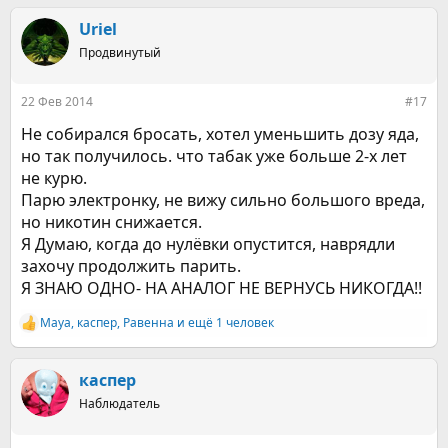
Uriel
Продвинутый
22 Фев 2014
#17
Не собирался бросать, хотел уменьшить дозу яда,
но так получилось. что табак уже больше 2-х лет
не курю.
Парю электронку, не вижу сильно большого вреда,
но никотин снижается.
Я Думаю, когда до нулёвки опустится, наврядли
захочу продолжить парить.
Я ЗНАЮ ОДНО- НА АНАЛОГ НЕ ВЕРНУСЬ НИКОГДА!!
Maya
,
каспер
,
Равенна
и ещё 1 человек
Р
е
а
к
каспер
ц
Наблюдатель
и
и
: