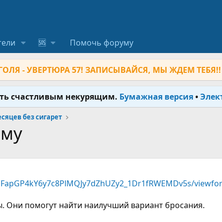
тели
🆘
Помочь форуму
ОЛЯ - УВЕРТЮРА 57! ЗАПИСЫВАЙСЯ, МЫ ЖДЕМ ТЕБЯ!!
ыть счастливым некурящим.
Бумажная версия
•
Элек
месяцев без сигарет
ому
1lmFapGP4kY6y7c8PlMQJy7dZhUZy2_1Dr1fRWEMDv5s/viewfo
ы. Они помогут найти наилучший вариант бросания.