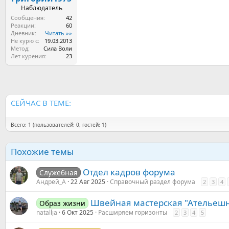
а
Наблюдатель
Сообщения
42
Реакции
60
Дневник
Читать »»
Не курю с
19.03.2013
Метод
Сила Воли
Лет курения
23
СЕЙЧАС В ТЕМЕ:
Всего: 1 (пользователей: 0, гостей: 1)
Похожие темы
Отдел кадров форума
Служебная
Андрей_А
22 Авг 2025
Справочный раздел форума
2
3
4
Швейная мастерская "Ательешн
Образ жизни
natallja
6 Окт 2025
Расширяем горизонты
2
3
4
5