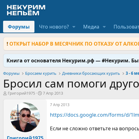
Форумы
Что нового?
Медиа
Пользова
❗
ОТКРЫТ НАБОР В МЕСЯЧНИК ПО ОТКАЗУ ОТ АЛКОГ
Книга от основателя Некурим.рф — #Некурим. Б
Форумы
Бросаем курить
Дневники бросающих курить
3 - 6 
Бросил сам помоги друг
А
Д
Григорий1975
7 Апр 2013
в
а
т
т
7 Апр 2013
о
а
https://docs.google.com/forms/d/
р
н
т
а
е
ч
Если не сложно ответьте на вопрос
м
а
Григорий1975
ы
л