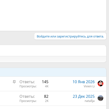
Войдите или зарегистрируйтесь для ответа.
З
Ответы
145
10 Янв 2026
а
Просмотры
4K
Vivien Li
к
Ответы
82
23 Дек 2025
р
Просмотры
2K
natallja
е
п