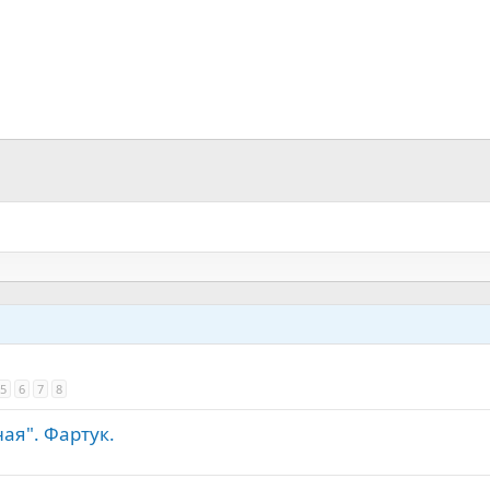
5
6
7
8
ая". Фартук.