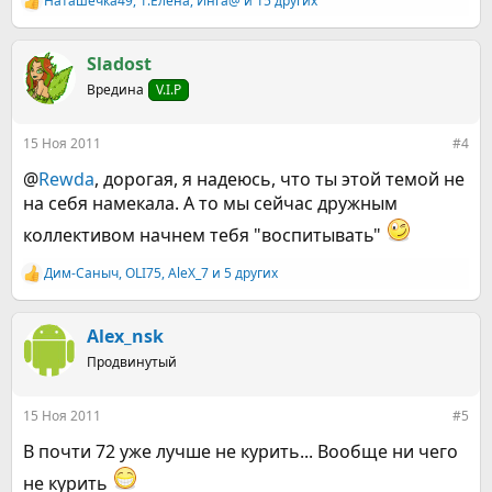
Наташечка49
,
1.Елена
,
Инга@
и 15 других
Р
е
а
к
Sladost
ц
Вредина
V.I.P
и
и
:
15 Ноя 2011
#4
@
Rewda
, дорогая, я надеюсь, что ты этой темой не
на себя намекала. А то мы сейчас дружным
коллективом начнем тебя "воспитывать"
Дим-Саныч
,
OLI75
,
AleX_7
и 5 других
Р
е
а
к
Alex_nsk
ц
Продвинутый
и
и
:
15 Ноя 2011
#5
В почти 72 уже лучше не курить... Вообще ни чего
не курить