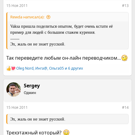
:
15 Ноя 2011
#13
Rewda написал(а):
Vaksa пришла поделиться опытом, будет очень кстати её
пример для людей с большим стажем курения.
..........
Эх, жаль он не знает русский.
Так переведите любым он-лайн переводчиком...
Oleg Nord
,
Инга@
,
Ольга05
и 6 других
Р
е
а
к
Sergey
ц
Одмин
и
и
:
15 Ноя 2011
#14
Эх, жаль он не знает русский.
Трехэтажный который?