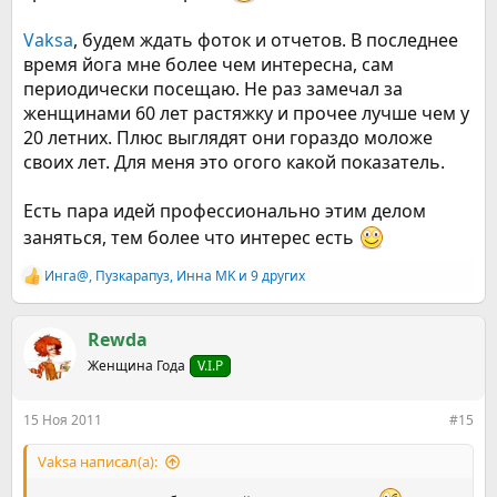
Vaksa
, будем ждать фоток и отчетов. В последнее
время йога мне более чем интересна, сам
периодически посещаю. Не раз замечал за
женщинами 60 лет растяжку и прочее лучше чем у
20 летних. Плюс выглядят они гораздо моложе
своих лет. Для меня это огого какой показатель.
Есть пара идей профессионально этим делом
заняться, тем более что интерес есть
Инга@
,
Пузкарапуз
,
Инна MK
и 9 других
Р
е
а
к
Rewda
ц
Женщина Года
V.I.P
и
и
:
15 Ноя 2011
#15
Vaksa написал(а):