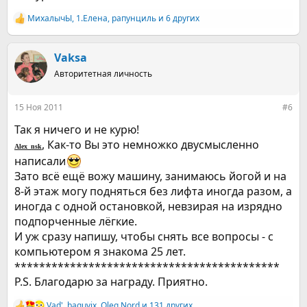
МихалычЫ
,
1.Елена
,
рапунциль
и 6 других
Р
е
а
к
Vaksa
ц
Авторитетная личность
и
и
:
15 Ноя 2011
#6
Так я ничего и не курю!
, Как-то Вы это немножко двусмысленно
Alex_nsk
написали
Зато всё ещё вожу машину, занимаюсь йогой и на
8-й этаж могу подняться без лифта иногда разом, а
иногда с одной остановкой, невзирая на изрядно
подпорченные лёгкие.
И уж сразу напишу, чтобы снять все вопросы - с
компьютером я знакома 25 лет.
*******************************************
P.S. Благодарю за награду. Приятно.
Vad'
,
baguvix
,
Oleg Nord
и 131 других