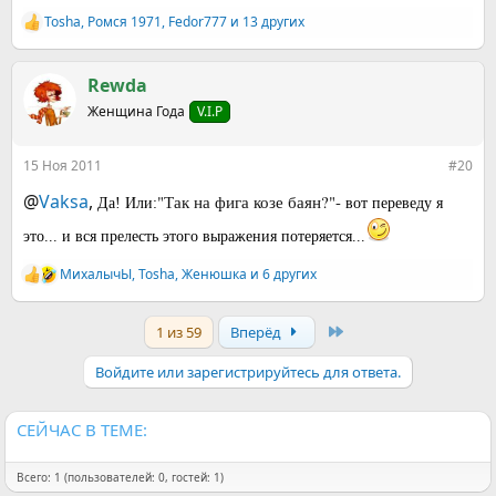
Tosha
,
Ромcя 1971
,
Fedor777
и 13 других
Р
е
а
к
Rewda
ц
Женщина Года
V.I.P
и
и
:
15 Ноя 2011
#20
@
Vaksa
,
"Так на фига козе баян?"-
Да! Или:
вот переведу я
это... и вся прелесть этого выражения потеряется...
МихалычЫ
,
Tosha
,
Женюшка
и 6 других
Р
е
а
Last
1 из 59
Вперёд
к
ц
и
Войдите или зарегистрируйтесь для ответа.
и
:
СЕЙЧАС В ТЕМЕ:
Всего: 1 (пользователей: 0, гостей: 1)