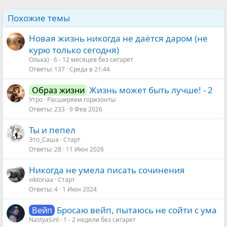
Похожие темы
Новая жизнь никогда не даётся даром (не
курю только сегодня)
Олька)
6 - 12 месяцев без сигарет
Ответы
137
Среда в 21:44
Жизнь может быть лучше! - 2
Образ жизни
Утро
Расширяем горизонты
Ответы
233
9 Фев 2026
Ты и пепел
Это_Саша
Старт
Ответы
28
11 Июн 2026
Никогда не умела писать сочинения
viktoriaa
Старт
Ответы
4
1 Июн 2024
Бросаю вейп, пытаюсь не сойти с ума
Вейп
NastyaSinl
1 - 2 недели без сигарет