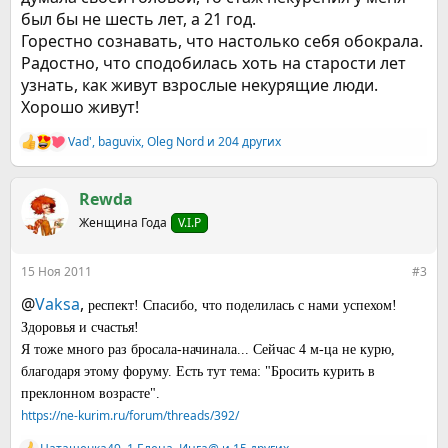
был бы не шесть лет, а 21 год.
Горестно сознавать, что настолько себя обокрала.
Радостно, что сподобилась хоть на старости лет
узнать, как живут взрослые некурящие люди.
Хорошо живут!
Vad'
,
baguvix
,
Oleg Nord
и 204 других
Р
е
а
к
Rewda
ц
Женщина Года
V.I.P
и
и
:
15 Ноя 2011
#3
@
Vaksa
,
респект! Спасибо, что поделилась с нами успехом!
Здоровья и счастья!
Я тоже много раз бросала-начинала... Сейчас 4 м-ца не курю,
благодаря этому форуму. Есть тут тема: "Бросить курить в
преклонном возрасте".
https://ne-kurim.ru/forum/threads/392/