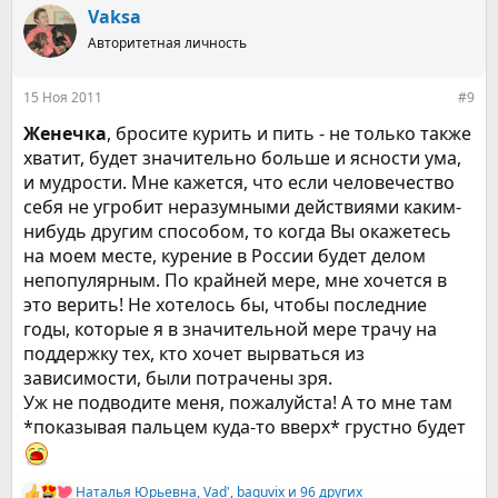
к
Vaksa
ц
Авторитетная личность
и
и
:
15 Ноя 2011
#9
Женечка
, бросите курить и пить - не только также
хватит, будет значительно больше и ясности ума,
и мудрости. Мне кажется, что если человечество
себя не угробит неразумными действиями каким-
нибудь другим способом, то когда Вы окажетесь
на моем месте, курение в России будет делом
непопулярным. По крайней мере, мне хочется в
это верить! Не хотелось бы, чтобы последние
годы, которые я в значительной мере трачу на
поддержку тех, кто хочет вырваться из
зависимости, были потрачены зря.
Уж не подводите меня, пожалуйста! А то мне там
*показывая пальцем куда-то вверх* грустно будет
Наталья Юрьевна
,
Vad'
,
baguvix
и 96 других