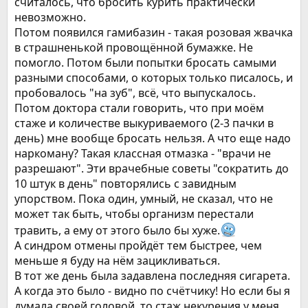
считалось, что бросить курить практически
невозможно.
Потом появился гамибазин - такая розовая жвачка
в страшненькой провощённой бумажке. Не
помогло. Потом были попытки бросать самыми
разными способами, о которых только писалось, и
пробовалось "на зуб", всё, что выпускалось.
Потом доктора стали говорить, что при моём
стаже и количестве выкуриваемого (2-3 пачки в
день) мне вообще бросать нельзя. А что еще надо
наркоману? Такая классная отмазка - "врачи не
разрешают". Эти врачебные советы "сократить до
10 штук в день" повторялись с завидным
упорством. Пока один, умный, не сказал, что не
может так быть, чтобы организм перестали
травить, а ему от этого было бы хуже.
А синдром отмены пройдёт тем быстрее, чем
меньше я буду на нём зацикливаться.
В тот же день была задавлена последняя сигарета.
А когда это было - видно по счётчику! Но если бы я
думала своей головой, то стаж некурения у меня