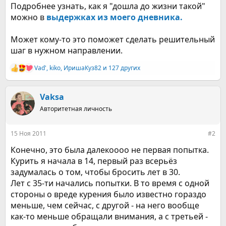
Подробнее узнать, как я "дошла до жизни такой"
можно в
выдержках из моего дневника.
Может кому-то это поможет сделать решительный
шаг в нужном направлении.
Vad'
,
kiko
,
ИришаКуз82
и 127 других
Р
е
а
к
Vaksa
ц
Авторитетная личность
и
и
:
15 Ноя 2011
#2
Конечно, это была далекоооо не первая попытка.
Курить я начала в 14, первый раз всерьёз
задумалась о том, чтобы бросить лет в 30.
Лет с 35-ти начались попытки. В то время с одной
стороны о вреде курения было известно гораздо
меньше, чем сейчас, с другой - на него вообще
как-то меньше обращали внимания, а с третьей -