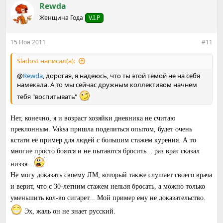
к
Rewda
ц
Женщина Года
V.I.P
и
и
:
15 Ноя 2011
#11
Sladost написал(а):
@
Rewda
, дорогая, я надеюсь, что ты этой темой не на себя
намекала. А то мы сейчас дружным коллективом начнем
тебя "воспитывать"
Нет, конечно, я и возраст хозяйки дневника не считаю
преклонным. Vaksa пришла поделиться опытом, будет очень
кстати её пример для людей с большим стажем курения. А то
многие просто боятся и не пытаются бросить... раз врач сказал
низзя...
Не могу доказать своему ЛМ, который также слушает своего врача
и верит, что с 30-летним стажем нельзя бросать, а можно только
уменьшить кол-во сигарет... Мой пример ему не доказательство.
Эх, жаль он не знает русский.