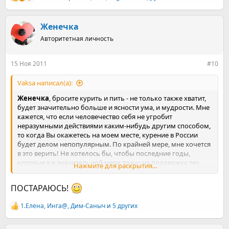
Р
е
а
к
Женечка
ц
Авторитетная личность
и
и
:
15 Ноя 2011
#10
Vaksa написал(а):
Женечка
, бросите курить и пить - не только также хватит,
будет значительно больше и ясности ума, и мудрости. Мне
кажется, что если человечество себя не угробит
неразумными действиями каким-нибудь другим способом,
то когда Вы окажетесь на моем месте, курение в России
будет делом непопулярным. По крайней мере, мне хочется
в это верить! Не хотелось бы, чтобы последние годы,
которые я в значительной мере трачу на поддержку тех,
Нажмите для раскрытия...
кто хочет вырваться из зависимости, были потрачены зря.
Уж не подводите меня, пожалуйста! А то мне там
ПОСТАРАЮСЬ!
*показывая пальцем куда-то вверх* грустно будет
1.Елена
,
Инга@
,
Дим-Саныч
и 5 других
Р
е
а