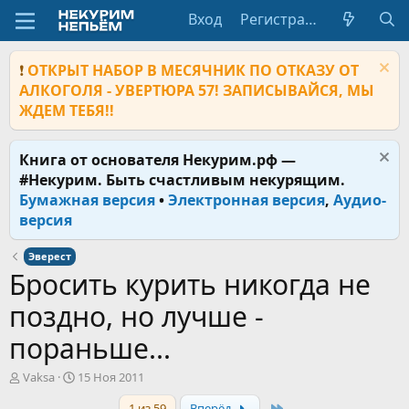
Вход
Регистрация
❗
ОТКРЫТ НАБОР В МЕСЯЧНИК ПО ОТКАЗУ ОТ
АЛКОГОЛЯ - УВЕРТЮРА 57! ЗАПИСЫВАЙСЯ, МЫ
ЖДЕМ ТЕБЯ!!
Книга от основателя Некурим.рф —
#Некурим. Быть счастливым некурящим.
Бумажная версия
•
Электронная версия
,
Аудио-
версия
Эверест
Бросить курить никогда не
поздно, но лучше -
пораньше...
А
Д
Vaksa
15 Ноя 2011
в
а
Last
1 из 59
Вперёд