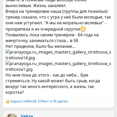
выносливые. Жизнь закаляет.
Вчера на тренировке наша (группы для пожилых)
тренер сказала, что с утра у неё были молодые, так
они нам уступают. "А мы на морально-волевых" -
прохрипела я из очередной скрутки
Похвалюсь пока своим тренером - 64 года на
минуточку, заниматься стала... в 58
Нет пределов, было бы желание...
Но мне пока до этого - как до неба... Бум
стремиться. Ну какой может быть срыв, когда
вокруг так много интересного, а жизнь так
коротка?
baguvix
,
Hellen28
,
Irihka🎉
и 96 других
Р
е
а
к
Vaksa