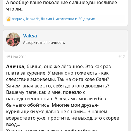
А вообще ваше поколение сильнее,выносливее
что ли...
baguvix
,
Irihka🎉
,
Лилия Николаевна
и 30 других
Р
е
а
к
Vaksa
ц
Авторитетная личность
и
и
:
15 Ноя 2011
#17
Анечка
, бычье, оно же лёгочное. Это как раз
плата за курение. У меня оно тоже есть - как
следствие эмфиземы. Так на фига козе баян?
Зачем, зная всё это, себя до этого доводить?
Вашему папе, как и мне, повезло с
наследственностью. А ведь мы могли и без
бычьего обойтись. Многие мои друзья-
курильщики уже давно не с нами... В нашем
возрасте это уже, простите, не выход, это скорее
вход...
Знаете, а пожилые люди вообще более