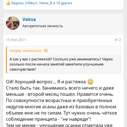
baguvix
,
Irihka🎉
,
Нина_В
и 18 других
Р
е
а
к
Vaksa
ц
Авторитетная личность
и
и
:
15 Ноя 2011
#12
Sergey написал(а):
А как у вас с растяжкой? Сколько уже занимаетесь? Через
сколько после начала занятий заметили улучшение
самочувствия?
Ой! Хороший вопрос... Я и растяжка
Стало быть так. Занимаюсь всего ничего и даже
меньше - второй месяц пошёл. Нравится очень.
По совокупности возрастных и приобретённых
недугов многие асаны даже из базовых в полном
объеме мне не по силам. Тут нужно очень чёткое
соблюдение принципа - "не навреди"!
Тем не менее - улучшение осанки отметила уже