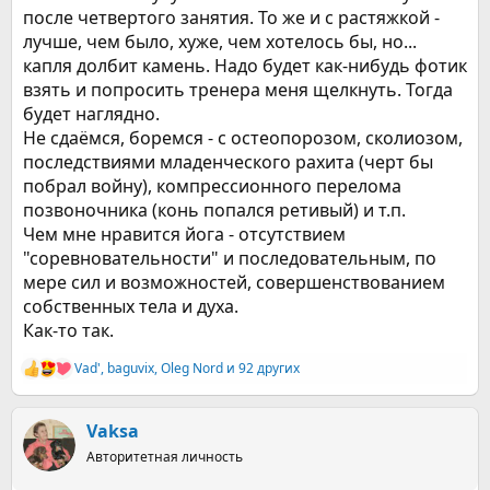
после четвертого занятия. То же и с растяжкой -
лучше, чем было, хуже, чем хотелось бы, но...
капля долбит камень. Надо будет как-нибудь фотик
взять и попросить тренера меня щелкнуть. Тогда
будет наглядно.
Не сдаёмся, боремся - с остеопорозом, сколиозом,
последствиями младенческого рахита (черт бы
побрал войну), компрессионного перелома
позвоночника (конь попался ретивый) и т.п.
Чем мне нравится йога - отсутствием
"соревновательности" и последовательным, по
мере сил и возможностей, совершенствованием
собственных тела и духа.
Как-то так.
Vad'
,
baguvix
,
Oleg Nord
и 92 других
Р
е
а
к
Vaksa
ц
Авторитетная личность
и
и