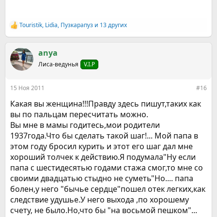
Touristik
,
Lidia
,
Пузкарапуз
и 13 других
Р
е
а
к
anya
ц
Лиса-ведунья
V.I.P
и
и
:
15 Ноя 2011
#16
Какая вы женщина!!!Правду здесь пишут,таких как
вы по пальцам пересчитать можно.
Вы мне в мамы годитесь,мои родители
1937года.Что бы сделать такой шаг!... Мой папа в
этом году бросил курить и этот его шаг дал мне
хороший толчек к действию.Я подумала"Ну если
папа с шестидесятью годами стажа смог,то мне со
своими двадцатью стыдно не суметь"Но.... папа
болен,у него "бычье сердце"пошел отек легких,как
следствие удушье.У него выхода ,по хорошему
счету, не было.Но,что бы "на восьмой пешком"...