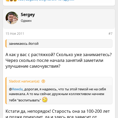
Р
е
а
к
Sergey
ц
Одмин
и
и
:
15 Ноя 2011
#7
занимаюсь йогой
А как у вас с растяжкой? Сколько уже занимаетесь?
Через сколько после начала занятий заметили
улучшение самочувствия?
Sladost написал(а):
@
Rewda
, дорогая, я надеюсь, что ты этой темой не на себя
намекала. А то мы сейчас дружным коллективом начнем
тебя "воспитывать"
Кстати да, непорядок! Старость она за 100-200 лет
и позже приходит, да и здесь все зависит от