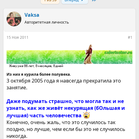
т
т
о
а
р
н
Vaksa
т
а
е
Авторитетная личность
ч
м
а
ы
л
15 Ноя 2011
#1
а
Из них я курила более полувека.
3 октября 2005 года я навсегда прекратила это
занятие.
Даже подумать страшно, что могла так и не
узнать, как же живёт некурящая (бОльшая и
лучшая) часть человечества
Конечно, очень жаль, что это случилось так
поздно, но лучше, чем если бы это не случилось
никогда.