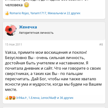
человека
Romario Rojas
,
Yanam1717
,
МихалычЫ
и 22 других
Р
е
а
к
Женечка
ц
Авторитетная личность
и
и
:
15 Ноя 2011
#8
Vaksa, примите мои восхищения и поклон!
Безусловно Вы - очень сильная личность,
достойная быть учителем и наставником. Я
почитала дневник и сайт. Что ни говорите о своих
сверстниках, а таких как Вы - по пальцам
пересчитать. Дай Бог, чтобы нам также хватало
ясности ума и мудрости, когда мы будем на Вашем
месте.
Irihka🎉
,
1.Елена
,
Lenochka@
и 36 других
Р
е
а