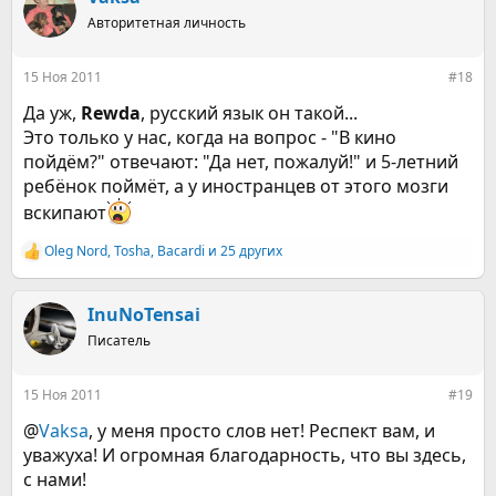
ц
Авторитетная личность
и
и
:
15 Ноя 2011
#18
Да уж,
Rewda
, русский язык он такой...
Это только у нас, когда на вопрос - "В кино
пойдём?" отвечают: "Да нет, пожалуй!" и 5-летний
ребёнок поймёт, а у иностранцев от этого мозги
вскипают
Oleg Nord
,
Tosha
,
Bacardi
и 25 других
Р
е
а
к
InuNoTensai
ц
Писатель
и
и
:
15 Ноя 2011
#19
@
Vaksa
, у меня просто слов нет! Респект вам, и
уважуха! И огромная благодарность, что вы здесь,
с нами!