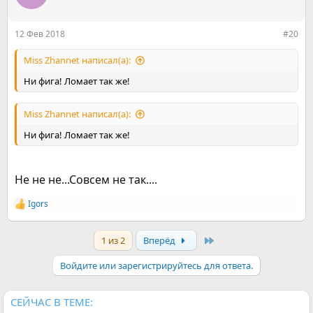
и
и
:
12 Фев 2018
#20
Miss Zhannet написал(а):
Ни фига! Ломает так же!
Miss Zhannet написал(а):
Ни фига! Ломает так же!
Не не не...Совсем не так....
Igors
Р
е
а
Last
1 из 2
Вперёд
к
ц
и
Войдите или зарегистрируйтесь для ответа.
и
:
СЕЙЧАС В ТЕМЕ: