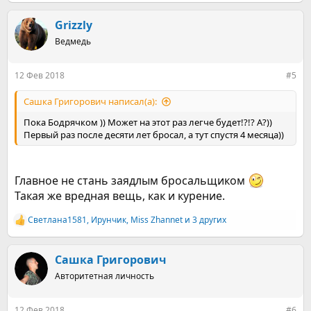
е
а
к
Grizzly
ц
Ведмедь
и
и
:
12 Фев 2018
#5
Сашка Григорович написал(а):
Пока Бодрячком )) Может на этот раз легче будет!?!? А?))
Первый раз после десяти лет бросал, а тут спустя 4 месяца))
Главное не стань заядлым бросальщиком
Такая же вредная вещь, как и курение.
Светлана1581
,
Ирунчик
,
Miss Zhannet
и 3 других
Р
е
а
к
Сашка Григорович
ц
Авторитетная личность
и
и
:
12 Фев 2018
#6