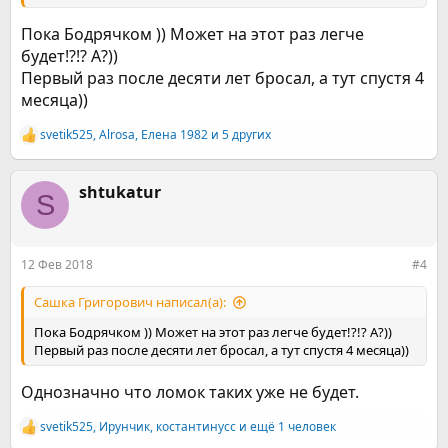
Пока Бодрячком )) Может на этот раз легче
будет!?!? А?))
Первый раз после десяти лет бросал, а тут спустя 4
месяца))
svetik525
,
Alrosa
,
Елена 1982
и 5 других
Р
е
а
к
shtukatur
S
ц
и
и
:
12 Фев 2018
#4
Сашка Григорович написал(а):
Пока Бодрячком )) Может на этот раз легче будет!?!? А?))
Первый раз после десяти лет бросал, а тут спустя 4 месяца))
Однозначно что ломок таких уже не будет.
svetik525
,
Ирунчик
,
костантинусс
и ещё 1 человек
Р