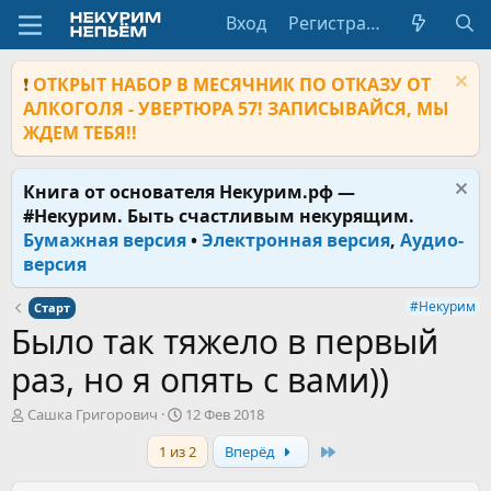
Вход
Регистрация
❗
ОТКРЫТ НАБОР В МЕСЯЧНИК ПО ОТКАЗУ ОТ
АЛКОГОЛЯ - УВЕРТЮРА 57! ЗАПИСЫВАЙСЯ, МЫ
ЖДЕМ ТЕБЯ!!
Книга от основателя Некурим.рф —
#Некурим. Быть счастливым некурящим.
Бумажная версия
•
Электронная версия
,
Аудио-
версия
#Некурим
Старт
Было так тяжело в первый
раз, но я опять с вами))
А
Д
Сашка Григорович
12 Фев 2018
в
а
Last
1 из 2
Вперёд
т
т
о
а