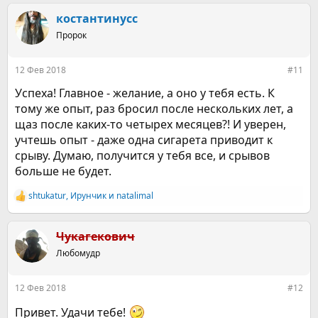
а
к
костантинусс
ц
Пророк
и
и
:
12 Фев 2018
#11
Успеха! Главное - желание, а оно у тебя есть. К
тому же опыт, раз бросил после нескольких лет, а
щаз после каких-то четырех месяцев?! И уверен,
учтешь опыт - даже одна сигарета приводит к
срыву. Думаю, получится у тебя все, и срывов
больше не будет.
shtukatur
,
Ирунчик
и
natalimal
Р
е
а
к
Чукагекович
ц
Любомудр
и
и
:
12 Фев 2018
#12
Привет. Удачи тебе!