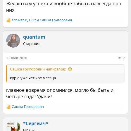
Желаю вам успеха и вообще забыть навсегда про
них
shtukatur
,
Li St
и
Сашка Григорович
Р
е
а
к
quantum
ц
Старожил
и
и
:
12 Фев 2018
#17
Сашка Григорович написал(а):
курю уже четыре месяца
главное вовремя опомнился, могло бы быть и
четыре года! Удачи!
Сашка Григорович
Р
е
а
к
*Сергеич*
ц
НИ СЫ