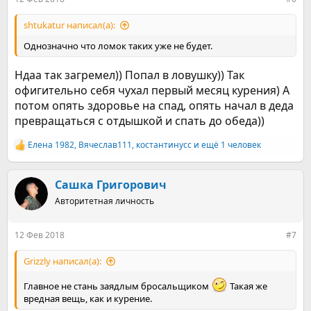
shtukatur написал(а):
Однозначно что ломок таких уже не будет.
Ндаа так загремел)) Попал в ловушку)) Так
офигительно себя чухал первый месяц курения) А
потом опять здоровье на спад, опять начал в деда
превращаться с отдышкой и спать до обеда))
Елена 1982
,
Вячеслав111
,
костантинусс
и ещё 1 человек
Р
е
а
к
Сашка Григорович
ц
Авторитетная личность
и
и
:
12 Фев 2018
#7
Grizzly написал(а):
Главное не стань заядлым бросальщиком
Такая же
вредная вещь, как и курение.