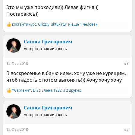
Это мы уже проходили)) Левая фигня ))
Постараюсь))
костантинусс
,
Grizzly
,
shtukatur
и ещё 1 человек
Р
е
а
к
Сашка Григорович
ц
Авторитетная личность
и
и
:
12 Фев 2018
#8
В воскресенье в баню идем, хочу уже не курящим,
чтоб гадость с потом выгонять!)) Хочу хочу хочу
*Сергеич*
,
Li St
,
Елена 1982
и 2 других
Р
е
а
к
Сашка Григорович
ц
Авторитетная личность
и
и
:
12 Фев 2018
#9