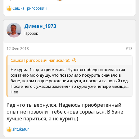
Сашка Григорович
Р
е
а
к
Диман_1973
ц
Пророк
и
и
:
12 Фев 2018
#13
Сашка Григорович написал(а):
Не курил 1 год и три месяца! Чувство победы и всевластия
охватило мою душу, что позволило покурить сначало в
бане, потом на дне рождении друга, а после и на новый год.
После чего с ужасом заметил что курю уже четыре месяца...
Нее
Рад что ты вернулся. Надеюсь приобретенный
опыт не позволит тебе снова сорваться. В бане
лучше париться, а не курить)
shtukatur
Р
е