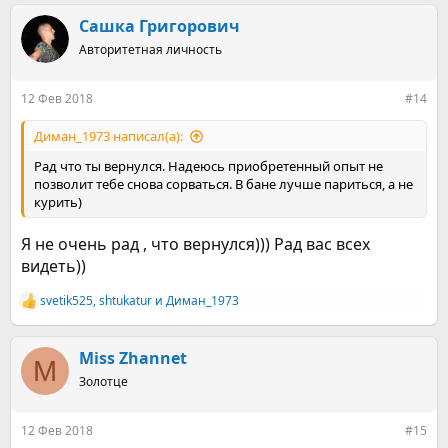
а
к
Сашка Григорович
ц
Авторитетная личность
и
и
:
12 Фев 2018
#14
Диман_1973 написал(а):
Рад что ты вернулся. Надеюсь приобретенный опыт не
позволит тебе снова сорваться. В бане лучше париться, а не
курить)
Я не очень рад , что вернулся))) Рад вас всех
видеть))
svetik525
,
shtukatur
и
Диман_1973
Р
е
а
к
Miss Zhannet
M
ц
Золотце
и
и
:
12 Фев 2018
#15