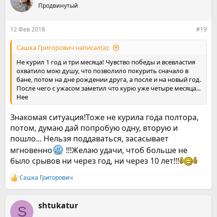
ц
Продвинутый
и
и
:
12 Фев 2018
#19
Сашка Григорович написал(а):
Не курил 1 год и три месяца! Чувство победы и всевластия
охватило мою душу, что позволило покурить сначало в
бане, потом на дне рождении друга, а после и на новый год.
После чего с ужасом заметил что курю уже четыре месяца...
Нее
Знакомая ситуация!Тоже не курила года полтора,
потом, думаю дай попробую одну, вторую и
пошло... Нельзя поддаваться, засасывает
мгновенно
!!!Желаю удачи, чтоб больше не
было срывов ни через год, ни через 10 лет!!!
Сашка Григорович
Р
е
а
к
shtukatur
S
ц