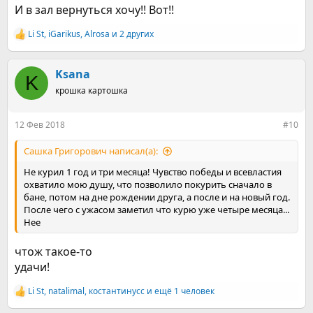
И в зал вернуться хочу!! Вот!!
Li St
,
iGarikus
,
Alrosa
и 2 других
Р
е
а
к
Ksana
K
ц
крошка картошка
и
и
:
12 Фев 2018
#10
Сашка Григорович написал(а):
Не курил 1 год и три месяца! Чувство победы и всевластия
охватило мою душу, что позволило покурить сначало в
бане, потом на дне рождении друга, а после и на новый год.
После чего с ужасом заметил что курю уже четыре месяца...
Нее
чтож такое-то
удачи!
Li St
,
natalimal
,
костантинусс
и ещё 1 человек
Р
е