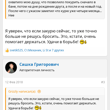
охватило мою душу, что позволило покурить сначало в
бане, потом на дне рождении друга, а после и на новый год.
После чего с ужасом заметил что курю уже четыре месяца...
Нее
Я уверен, что если закурю сейчас, то уже точно
больше не решусь бросить. Это, кстати, очень
помогает держаться. Удачи в борьбе!
svetik525
,
Ст.Механик
,
Li St
и 7 других
Р
е
а
к
Сашка Григорович
ц
Авторитетная личность
и
и
:
12 Фев 2018
#3
Grizzly написал(а):
Я уверен, что если закурю сейчас, то уже точно больше не
решусь бросить. Это, кстати, очень помогает держаться.
Удачи в борьбе!