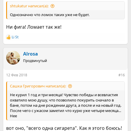
shtukatur написал(а):
Однозначно что ломок таких уже не будет.
Ни фига! Ломает так же!
Li St
Р
е
а
к
Alrosa
ц
Продвинутый
и
и
:
12 Фев 2018
#16
Сашка Григорович написал(а):
Не курил 1 год и три месяца! Чувство победы и всевластия
охватило мою душу, что позволило покурить сначало в
бане, потом на дне рождении друга, а после и на новый год.
После чего с ужасом заметил что курю уже четыре месяца...
Нее
вот оно, "всего одна сигарета". Как я этого боюсь!