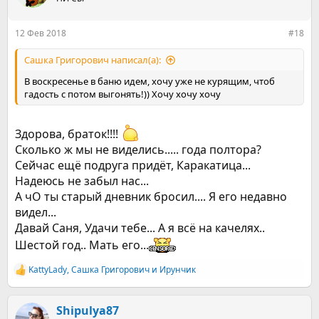
и
и
:
12 Фев 2018
#18
Сашка Григорович написал(а):
В воскресенье в баню идем, хочу уже не курящим, чтоб
гадость с потом выгонять!)) Хочу хочу хочу
Здорова, браток!!!!
Сколько ж мы не виделись..... года полтора?
Сейчас ещё подруга придёт, Каракатица...
Надеюсь не забыл нас...
А чО ты старый дневник бросил.... Я его недавно
видел...
Давай Саня, Удачи тебе... А я всё на качелях..
Шестой год.. Мать его...
KattyLady
,
Сашка Григорович
и
Ирунчик
Р
е
а
к
Shipulya87