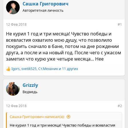
р
н
Сашка Григорович
т
а
е
Авторитетная личность
ч
м
а
ы
л
12 Фев 2018
#1
а
Не курил 1 год и три месяца! Чувство победы и
всевластия охватило мою душу, что позволило
покурить сначало в бане, потом на дне рождении
друга, а после и на новый год. После чего с ужасом
заметил что курю уже четыре месяца... Нее
Igors
,
svetik525
,
Ст.Механик
и 11 других
Р
е
а
к
Grizzly
ц
Ведмедь
и
и
:
12 Фев 2018
#2
Сашка Григорович написал(а):
Не курил 1 год и три месяца! Чувство победы и всевластия