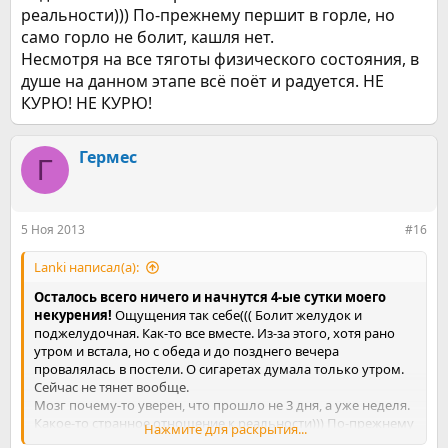
реальности))) По-прежнему першит в горле, но
само горло не болит, кашля нет.
Несмотря на все тяготы физического состояния, в
душе на данном этапе всё поёт и радуется. НЕ
КУРЮ! НЕ КУРЮ!
Гермес
Г
5 Ноя 2013
#16
Lanki написал(а):
Осталось всего ничего и начнутся 4-ые сутки моего
некурения!
Ощущения так себе((( Болит желудок и
поджелудочная. Как-то все вместе. Из-за этого, хотя рано
утром и встала, но с обеда и до позднего вечера
провалялась в постели. О сигаретах думала только утром.
Сейчас не тянет вообще.
Мозг почему-то уверен, что прошло не 3 дня, а уже неделя.
Какое-то странное отношение к реальности))) По-прежнему
Нажмите для раскрытия...
першит в горле, но само горло не болит, кашля нет.