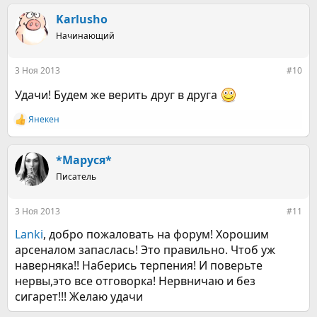
а
к
Karlusho
ц
Начинающий
и
и
:
3 Ноя 2013
#10
Удачи! Будем же верить друг в друга
Янекен
Р
е
а
к
*Маруся*
ц
Писатель
и
и
:
3 Ноя 2013
#11
Lanki
, добро пожаловать на форум! Хорошим
арсеналом запаслась! Это правильно. Чтоб уж
наверняка!! Наберись терпения! И поверьте
нервы,это все отговорка! Нервничаю и без
сигарет!!! Желаю удачи