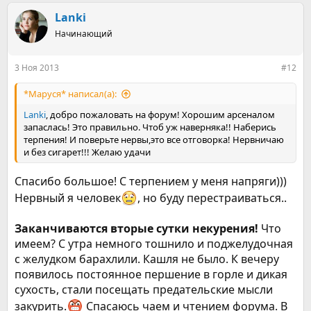
Lanki
Начинающий
3 Ноя 2013
#12
*Маруся* написал(а):
Lanki
, добро пожаловать на форум! Хорошим арсеналом
запаслась! Это правильно. Чтоб уж наверняка!! Наберись
терпения! И поверьте нервы,это все отговорка! Нервничаю
и без сигарет!!! Желаю удачи
Спасибо большое! С терпением у меня напряги)))
Нервный я человек
, но буду перестраиваться..
Заканчиваются вторые сутки некурения!
Что
имеем? С утра немного тошнило и поджелудочная
с желудком барахлили. Кашля не было. К вечеру
появилось постоянное першение в горле и дикая
сухость, стали посещать предательские мысли
закурить.
Спасаюсь чаем и чтением форума. В