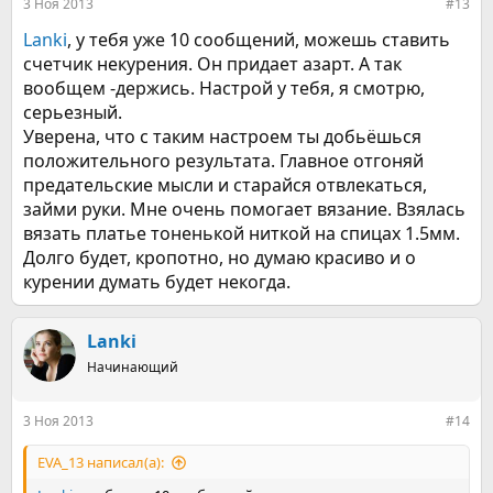
3 Ноя 2013
#13
Lanki
, у тебя уже 10 сообщений, можешь ставить
счетчик некурения. Он придает азарт. А так
вообщем -держись. Настрой у тебя, я смотрю,
серьезный.
Уверена, что с таким настроем ты добьёшься
положительного результата. Главное отгоняй
предательские мысли и старайся отвлекаться,
займи руки. Мне очень помогает вязание. Взялась
вязать платье тоненькой ниткой на спицах 1.5мм.
Долго будет, кропотно, но думаю красиво и о
курении думать будет некогда.
Lanki
Начинающий
3 Ноя 2013
#14
EVA_13 написал(а):