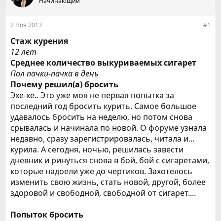
е
Начинающий
ч
м
а
ы
л
2 Ноя 2013
#1
а
Стаж курения
12 лет
Среднее количество выкуриваемых сигарет
Пол пачки-пачка в день
Почему решил(а) бросить
Эхе-хе.. Это уже моя не первая попытка за
последний год бросить курить. Самое большое
удавалось бросить на неделю, но потом снова
срывалась и начинала по новой. О форуме узнала
недавно, сразу зарегистрировалась, читала и...
курила. А сегодня, ночью, решилась завести
дневник и ринуться снова в бой, бой с сигаретами,
которые надоели уже до чертиков. Захотелось
изменить свою жизнь, стать новой, другой, более
здоровой и свободной, свободной от сигарет....
Попыток бросить