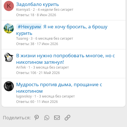
Задолбало курить
K
KseniyaS
2 - 4 недели без сигарет
Ответы
18
8 Июн 2026
Я не хочу бросить, а брошу
#Некурим
курить
Tuiareg
3 - 6 месяцев без сигарет
Ответы
38
17 Июн 2026
В жизни нужно попробовать многое, но с
никотином затянул!
AnTek
1 - 3 месяца без сигарет
Ответы
106
21 Май 2026
Мудрость против дыма, прощание с
никотином
lugovskoy
1 - 3 месяца без сигарет
Ответы
60
11 Июл 2026
Pinterest
WhatsApp
Электронная почта
Ссылка
Поделиться: