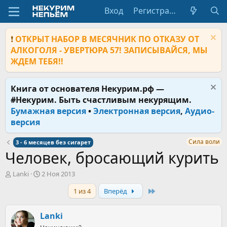
Вход
Регистрация
❗
ОТКРЫТ НАБОР В МЕСЯЧНИК ПО ОТКАЗУ ОТ
АЛКОГОЛЯ - УВЕРТЮРА 57! ЗАПИСЫВАЙСЯ, МЫ
ЖДЕМ ТЕБЯ!!
Книга от основателя Некурим.рф —
#Некурим. Быть счастливым некурящим.
Бумажная версия
•
Электронная версия
,
Аудио-
версия
Сила воли
3 - 6 месяцев без сигарет
Человек, бросающий курить
А
Д
Lanki
2 Ноя 2013
в
а
Last
1 из 4
Вперёд
т
т
о
а
р
н
Lanki
т
а