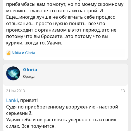
прибамбасы вам помогут, но по моему скромному
мнению....главное это всё таки настрой. И
Ещё...иногда лучше не облегчать себе процесс
отвыкания... просто нужно понять- всё что
происходит с организмом в этот период, это не
потому что вы бросаете...это потому что вы
курили...когда то. Удачи.
Nikita
и
Gloria
Р
е
а
к
Gloria
ц
Оракул
и
и
:
2 Ноя 2013
#3
Lanki
, привет!
Судя по приобретенному вооружению - настрой
серьезный.
Удачи тебе и не растерять уверенность в своих
силах. Все получится!