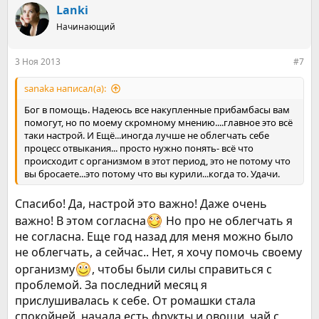
к
Lanki
ц
Начинающий
и
и
:
3 Ноя 2013
#7
sanaka написал(а):
Бог в помощь. Надеюсь все накупленные прибамбасы вам
помогут, но по моему скромному мнению....главное это всё
таки настрой. И Ещё...иногда лучше не облегчать себе
процесс отвыкания... просто нужно понять- всё что
происходит с организмом в этот период, это не потому что
вы бросаете...это потому что вы курили...когда то. Удачи.
Спасибо! Да, настрой это важно! Даже очень
важно! В этом согласна
Но про не облегчать я
не согласна. Еще год назад для меня можно было
не облегчать, а сейчас.. Нет, я хочу помочь своему
организму
, чтобы были силы справиться с
проблемой. За последний месяц я
прислушивалась к себе. От ромашки стала
спокойней, начала есть фрукты и овощи, чай с