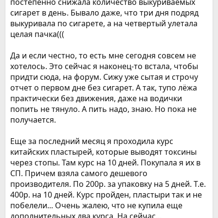
постепенно снижала количество выкуриваемых
сигарет в день. Бывало даже, что три дня подряд
выкуривала по сигарете, а на четвертый улетала
целая пачка(((
Да и если честно, то есть мне сегодня совсем не
хотелось. Это сейчас я наконец-то встала, чтобы
придти сюда, на форум. Сижу уже сытая и строчу
отчет о первом дне без сигарет. А так, тупо лёжа
практически без движения, даже на водички
попить не тянуло. А пить надо, знаю. Но пока не
получается.
Еще за последний месяц я проходила курс
китайских пластырей, которые выводят токсины
через стопы. Там курс на 10 дней. Покупала я их в
СП. Причем взяла самого дешевого
производителя. По 200р. за упаковку на 5 дней. Т.е.
400р. на 10 дней. Курс пройден, пластыри так и не
побелели... Очень жалею, что не купила еще
дополнительных два курса. На сейчас...