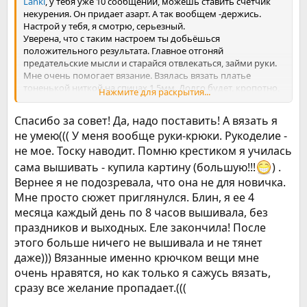
Lanki
, у тебя уже 10 сообщений, можешь ставить счетчик
некурения. Он придает азарт. А так вообщем -держись.
Настрой у тебя, я смотрю, серьезный.
Уверена, что с таким настроем ты добьёшься
положительного результата. Главное отгоняй
предательские мысли и старайся отвлекаться, займи руки.
Мне очень помогает вязание. Взялась вязать платье
тоненькой ниткой на спицах 1.5мм. Долго будет, кропотно,
Нажмите для раскрытия...
но думаю красиво и о курении думать будет некогда.
Спасибо за совет! Да, надо поставить! А вязать я
не умею((( У меня вообще руки-крюки. Рукоделие -
не мое. Тоску наводит. Помню крестиком я училась
сама вышивать - купила картину (большую!!!
) .
Вернее я не подозревала, что она не для новичка.
Мне просто сюжет приглянулся. Блин, я ее 4
месяца каждый день по 8 часов вышивала, без
праздников и выходных. Еле закончила! После
этого больше ничего не вышивала и не тянет
даже))) Вязанные именно крючком вещи мне
очень нравятся, но как только я сажусь вязать,
сразу все желание пропадает.(((