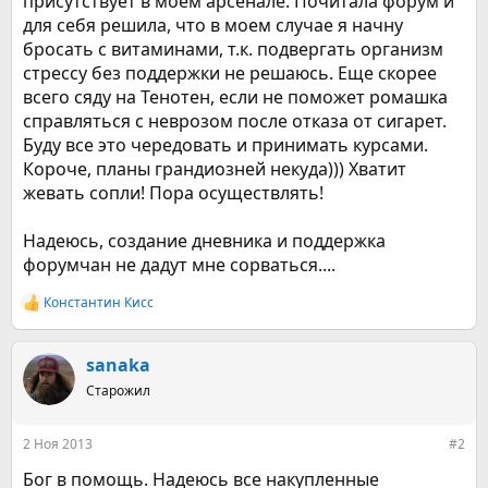
присутствует в моем арсенале. Почитала форум и
для себя решила, что в моем случае я начну
бросать с витаминами, т.к. подвергать организм
стрессу без поддержки не решаюсь. Еще скорее
всего сяду на Тенотен, если не поможет ромашка
справляться с неврозом после отказа от сигарет.
Буду все это чередовать и принимать курсами.
Короче, планы грандиозней некуда))) Хватит
жевать сопли! Пора осуществлять!
Надеюсь, создание дневника и поддержка
форумчан не дадут мне сорваться....
Константин Кисс
Р
е
а
к
sanaka
ц
Старожил
и
и
:
2 Ноя 2013
#2
Бог в помощь. Надеюсь все накупленные