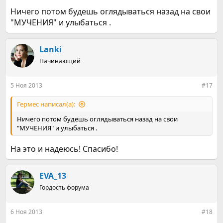
Несмотря на все тяготы физического состояния, в душе на
Ничего потом будешь оглядываться назад на свои
данном этапе всё поёт и радуется. НЕ КУРЮ! НЕ КУРЮ!
"МУЧЕНИЯ" и улыбаться .
Lanki
Начинающий
5 Ноя 2013
#17
Гермес написал(а):
Ничего потом будешь оглядываться назад на свои
"МУЧЕНИЯ" и улыбаться .
На это и надеюсь! Спасибо!
EVA_13
Гордость форума
6 Ноя 2013
#18