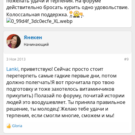
пожелать удачи и терпения. На форуме
действительно бросать курить одно удовольствие.
Колоссальная поддержка.
.
Янекен
Начинающий
3 Ноя 2013
#9
Lanki
, приветствую! Сейчас просто стоит
перетерпеть самые гадкие первые дни, потом
должно полегчать!Я вот прочитала про твою
подготовку и тоже захотелось витаминчиков
прикупить) Полазай по форуму, почитай истории
людей это воодушевляет. Ты приняла правильное
решение, ты молодец! Желаю тебе удачи и
терпения, если смогли многие, сможем и мы!
Gloria
Р
е