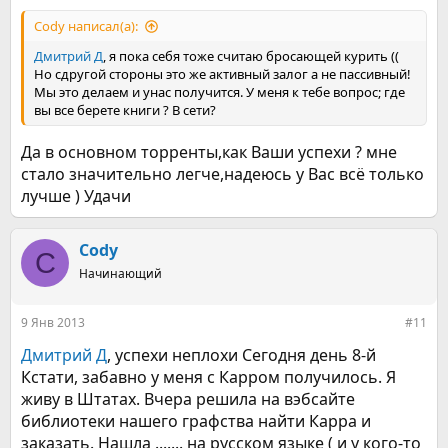
Cody написал(а):
Дмитрий Д
, я пока себя тоже считаю бросающей курить ((
Но сдругой стороны это же активный залог а не пассивный!
Мы это делаем и унас получится. У меня к тебе вопрос; где
вы все берете книги ? В сети?
Да в основном торренты,как Ваши успехи ? мне
стало значительно легче,надеюсь у Вас всё только
лучше ) Удачи
Cody
C
Начинающий
9 Янв 2013
#11
Дмитрий Д
, успехи неплохи Сегодня день 8-й
Кстати, забавно у меня с Карром получилось. Я
живу в Штатах. Вчера решила на вэбсайте
библиотеки нашего графства найти Карра и
заказать. Нашла ....... на русском языке ( и у кого-то