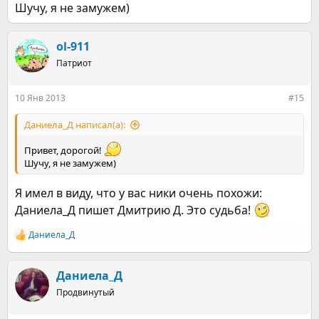
Шучу, я не замужем)
ol-911
Патриот
10 Янв 2013
#15
Даниела_Д написал(а):
Привет, дорогой!
Шучу, я не замужем)
Я имел в виду, что у вас ники очень похожи:
Даниела_Д пишет Дмитрию Д. Это судьба!
Даниела_Д
Р
е
а
к
Даниела_Д
ц
Продвинутый
и
и