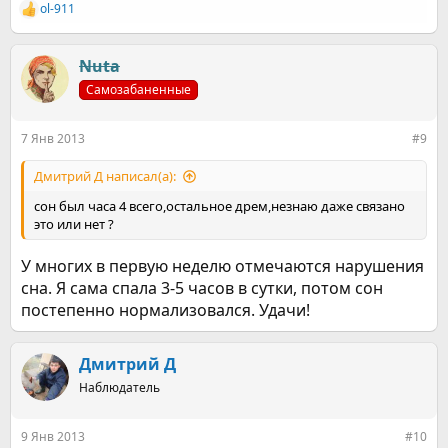
ol-911
Р
е
а
к
Nuta
ц
Самозабаненные
и
и
:
7 Янв 2013
#9
Дмитрий Д написал(а):
сон был часа 4 всего,остальное дрем,незнаю даже связано
это или нет ?
У многих в первую неделю отмечаются нарушения
сна. Я сама спала 3-5 часов в сутки, потом сон
постепенно нормализовался. Удачи!
Дмитрий Д
Наблюдатель
9 Янв 2013
#10