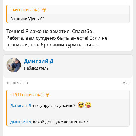
mav написал(а):
В топике "День Д"
Точняк! Я даже не заметил. Спасибо.
Ребята, вам суждено быть вместе! Если не
пожизни, то в бросании курить точно.
Дмитрий Д
Наблюдатель
10 Янв 2013
#20
ol-911 написал(а):
Даниела_Д
, не супруга, случайно?!
Дмитрий Д
, какой день уже держишься?