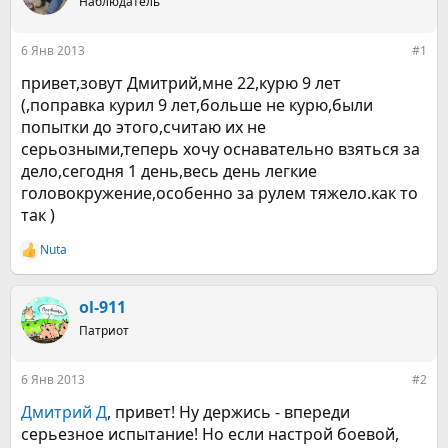
е
Наблюдатель
ч
м
а
ы
л
6 Янв 2013
#1
а
привет,зовут Дмитрий,мне 22,курю 9 лет
(,поправка курил 9 лет,больше не курю,были
попытки до этого,считаю их не
серьозными,теперь хочу оснавательно взяться за
дело,сегодня 1 день,весь день легкие
головокружение,особенно за рулем тяжело.как то
так )
Nuta
Р
е
а
к
ol-911
ц
Патриот
и
и
:
6 Янв 2013
#2
Дмитрий Д
, привет! Ну держись - впереди
серьезное испытание! Но если настрой боевой,