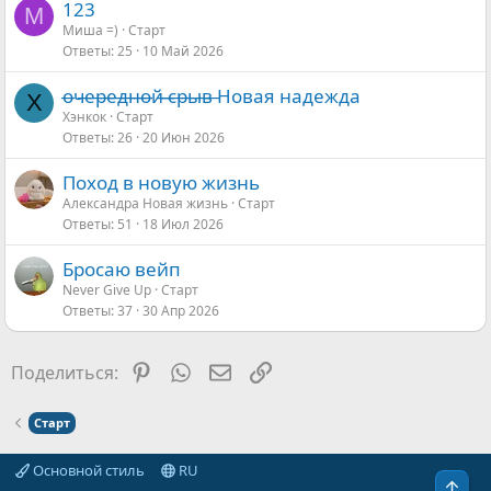
123
М
Миша =)
Старт
Ответы
25
10 Май 2026
о̶ч̶е̶р̶е̶д̶н̶о̶й̶ ̶̶с̶р̶ы̶в̶ Новая надежда
Х
Хэнкок
Старт
Ответы
26
20 Июн 2026
Поход в новую жизнь
Александра Новая жизнь
Старт
Ответы
51
18 Июл 2026
Бросаю вейп
Never Give Up
Старт
Ответы
37
30 Апр 2026
Pinterest
WhatsApp
Электронная почта
Ссылка
Поделиться:
Старт
Основной стиль
RU
Свер