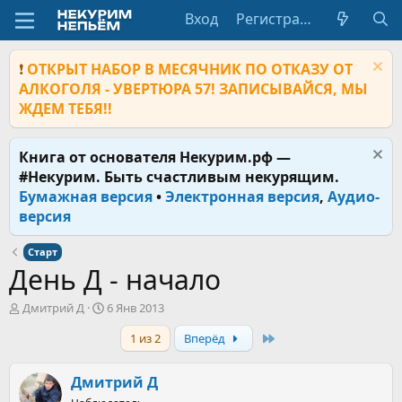
Вход
Регистрация
❗
ОТКРЫТ НАБОР В МЕСЯЧНИК ПО ОТКАЗУ ОТ
АЛКОГОЛЯ - УВЕРТЮРА 57! ЗАПИСЫВАЙСЯ, МЫ
ЖДЕМ ТЕБЯ!!
Книга от основателя Некурим.рф —
#Некурим. Быть счастливым некурящим.
Бумажная версия
•
Электронная версия
,
Аудио-
версия
Старт
День Д - начало
А
Д
Дмитрий Д
6 Янв 2013
в
а
Last
1 из 2
Вперёд
т
т
о
а
р
н
Дмитрий Д
т
а