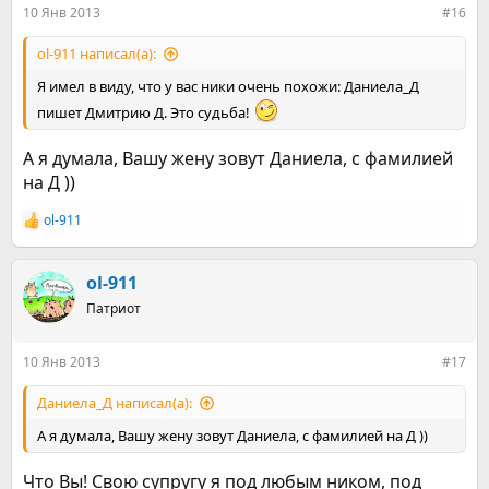
:
10 Янв 2013
#16
ol-911 написал(а):
Я имел в виду, что у вас ники очень похожи: Даниела_Д
пишет Дмитрию Д. Это судьба!
А я думала, Вашу жену зовут Даниела, с фамилией
на Д ))
ol-911
Р
е
а
к
ol-911
ц
Патриот
и
и
:
10 Янв 2013
#17
Даниела_Д написал(а):
А я думала, Вашу жену зовут Даниела, с фамилией на Д ))
Что Вы! Свою супругу я под любым ником, под