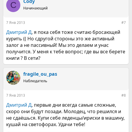
Cody
C
Начинающий
7 Янв 2013
#7
Дмитрий Д
, я пока себя тоже считаю бросающей
курить (( Но сдругой стороны это же активный
залог а не пассивный! Мы это делаем и унас
получится. У меня к тебе вопрос; где вы все берете
книги ? В сети?
fragile_ou_pas
Наблюдатель
7 Янв 2013
#8
Дмитрий Д
, первые дни всегда самые сложные,
скоро они будут позади. Молодец, что решился и
не сдаёшься. Купи себе леденцы/ириски в машину,
кушай на светофорах. Удачи тебе!