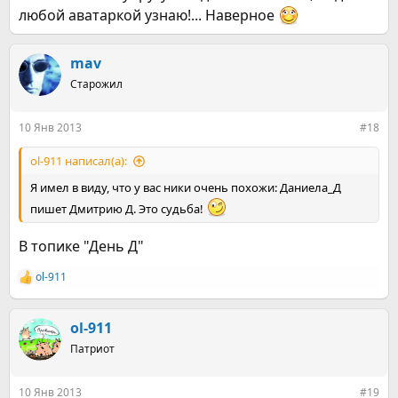
любой аватаркой узнаю!... Наверное
mav
Старожил
10 Янв 2013
#18
ol-911 написал(а):
Я имел в виду, что у вас ники очень похожи: Даниела_Д
пишет Дмитрию Д. Это судьба!
В топике "День Д"
ol-911
Р
е
а
к
ol-911
ц
Патриот
и
и
:
10 Янв 2013
#19