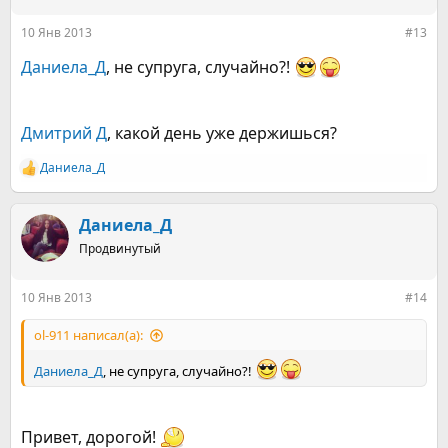
10 Янв 2013
#13
Даниела_Д
, не супруга, случайно?!
Дмитрий Д
, какой день уже держишься?
Даниела_Д
Р
е
а
к
Даниела_Д
ц
Продвинутый
и
и
:
10 Янв 2013
#14
ol-911 написал(а):
Даниела_Д
, не супруга, случайно?!
Привет, дорогой!