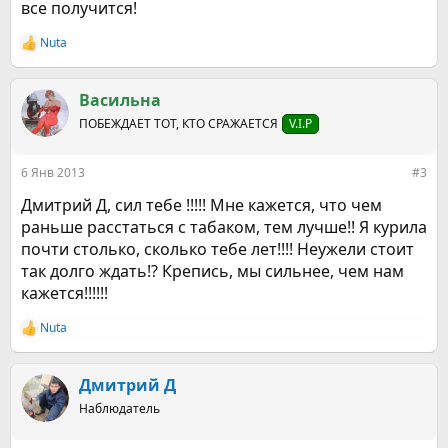
все получится!
Nuta
Р
е
а
к
Васильна
ц
ПОБЕЖДАЕТ ТОТ, КТО СРАЖАЕТСЯ
V.I.P
и
и
:
6 Янв 2013
#3
Дмитрий Д, сил тебе !!!!! Мне кажется, что чем
раньше расстаться с табаком, тем лучше!! Я курила
почти столько, сколько тебе лет!!!! Неужели стоит
так долго ждать!? Крепись, мы сильнее, чем нам
кажется!!!!!!
Nuta
Р
е
а
к
Дмитрий Д
ц
Наблюдатель
и
и
: