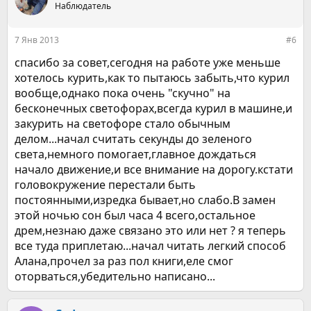
Наблюдатель
7 Янв 2013
#6
спасибо за совет,сегодня на работе уже меньше
хотелось курить,как то пытаюсь забыть,что курил
вообще,однако пока очень "скучно" на
бесконечных светофорах,всегда курил в машине,и
закурить на светофоре стало обычным
делом...начал считать секунды до зеленого
света,немного помогает,главное дождаться
начало движение,и все внимание на дорогу.кстати
головокружение перестали быть
постоянными,изредка бывает,но слабо.В замен
этой ночью сон был часа 4 всего,остальное
дрем,незнаю даже связано это или нет ? я теперь
все туда приплетаю...начал читать легкий способ
Алана,прочел за раз пол книги,еле смог
оторваться,убедительно написано...