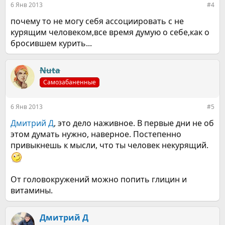
6 Янв 2013
#4
почему то не могу себя ассоциировать с не
курящим человеком,все время думую о себе,как о
бросившем курить...
Nuta
Самозабаненные
6 Янв 2013
#5
Дмитрий Д
, это дело наживное. В первые дни не об
этом думать нужно, наверное. Постепенно
привыкнешь к мысли, что ты человек некурящий.
От головокружений можно попить глицин и
витамины.
Дмитрий Д