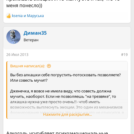
меня понесло))
ksenia
и
Маруська
Р
е
а
к
Диман35
ц
Ветеран
и
и
:
26 Июл 2013
#19
Вишня написал(а):
Вы без алкашки себе погрустить-потосковать позволяете?
Или совесть мучит?
Дженечка, я вовсе не имела виду, что совесть должна
мучить, наоборот. Если не позволяешь "на трезвяке", то
алкашка нужна уже просто очень!!- чтоб иметь
возможность выплеснуть эмоции. Это один из механизмов
формирования зависимости. Но к вам же это не относится, я
Нажмите для раскрытия...
правильно понимаю?
Дженя, ИМХО: просто ни в коем разе не давить приходящие
негативные эмоции - гнев, грусть, тоска, печаль...Не
Алкоголь усугубляет психоэмоциональные,