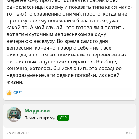
мере не хочу противопоставить график моей
одноклассницы своему и показать типа как я мало-
то пью (по сравнению с ними), просто, когда мне
про такую схему поведали я была в шоке, ужас
какой-то. А мой случай - это готова ли я платить
вот этим суточным депресняком за одну
вечернюю веселуху. Во время самого дня
депрессии, конечно, говорю себе - нет, все,
никогда, а потом воспоминания о перенесенных
неприятных ощущениях стираются. Вообще,
конечно, хотелось бы исключить это досадное
недоразумение. эти редкие попойки, из своей
жизни.
lORRI
Р
е
а
к
Маруська
ц
Починяю примус
V.I.P
и
и
:
25 Июл 2013
#12