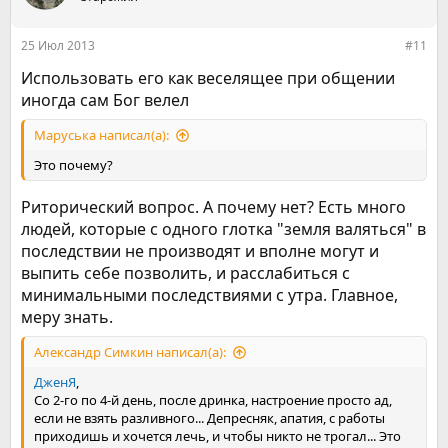
и
и
:
25 Июл 2013
#11
Использовать его как веселящее при общении
иногда сам Бог велел
Маруська написал(а):
Это почему?
Риторический вопрос. А почему нет? Есть много
людей, которые с одного глотка "земля валяться" в
последствии не производят и вполне могут и
выпить себе позволить, и расслабиться с
минимальными последствиями с утра. Главное,
меру знать.
Александр Симкин написал(а):
ДженЯ
,
Со 2-го по 4-й день, после дринка, настроение просто ад,
если не взять разливного... Депресняк, апатия, с работы
приходишь и хочется лечь, и чтобы никто не трогал... Это