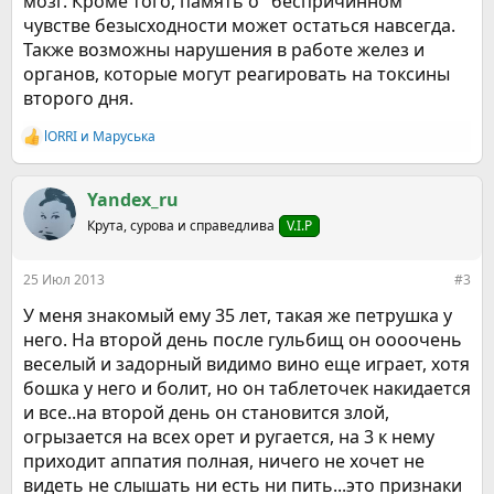
мозг. Кроме того, память о "беспричинном"
чувстве безысходности может остаться навсегда.
Также возможны нарушения в работе желез и
органов, которые могут реагировать на токсины
второго дня.
lORRI
и
Маруська
Р
е
а
к
Yandex_ru
ц
Крута, сурова и справедлива
V.I.P
и
и
:
25 Июл 2013
#3
У меня знакомый ему 35 лет, такая же петрушка у
него. На второй день после гульбищ он оооочень
веселый и задорный видимо вино еще играет, хотя
бошка у него и болит, но он таблеточек накидается
и все..на второй день он становится злой,
огрызается на всех орет и ругается, на 3 к нему
приходит аппатия полная, ничего не хочет не
видеть не слышать ни есть ни пить...это признаки