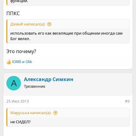
функции.
ППКС
ДженЯ написал(а):
использовать его как веселящее при общении иногда сам
Бог велел.
Это почему?
lORRI
и
Olik
Р
е
а
к
Александр Симкин
А
ц
Трезвенник
и
и
:
25 Июл 2013
#9
Маруська написал(а):
не СИДЕЛ?