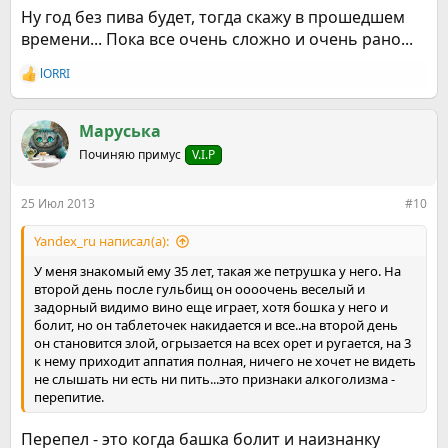
Ну год без пива будет, тогда скажу в прошедшем
времени... Пока все очень сложно и очень рано...
lORRI
Р
е
а
к
Маруська
ц
Починяю примус
V.I.P
и
и
:
25 Июл 2013
#10
Yandex_ru написал(а):
У меня знакомый ему 35 лет, такая же петрушка у него. На
второй день после гульбищ он оооочень веселый и
задорный видимо вино еще играет, хотя бошка у него и
болит, но он таблеточек накидается и все..на второй день
он становится злой, огрызается на всех орет и ругается, на 3
к нему приходит аппатия полная, ничего не хочет не видеть
не слышать ни есть ни пить...это признаки алкоголизма -
перепитие.
Перепел - это когда башка болит и наизнанку