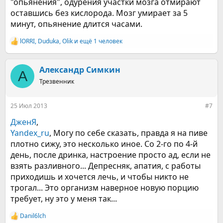
"опьянения", одурения участки мозга отмирают
оставшись без кислорода. Мозг умирает за 5
минут, опьянение длится часами.
lORRI
,
Duduka
,
Olik
и ещё 1 человек
Р
е
а
к
Александр Симкин
А
ц
Трезвенник
и
и
:
25 Июл 2013
#7
ДженЯ
,
Yandex_ru
, Могу по себе сказать, правда я на пиве
плотно сижу, это несколько иное. Со 2-го по 4-й
день, после дринка, настроение просто ад, если не
взять разливного... Депресняк, апатия, с работы
приходишь и хочется лечь, и чтобы никто не
трогал... Это организм наверное новую порцию
требует, ну это у меня так...
Danil6lch
Р