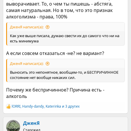
выворачивает. То, о чем ты пишешь - абстяга,
самая натуральная. Но в том, что это признак
алкоголизма - права, 100%
ДженЯ написал(а):
Как уже выше писала, думаю свести их до самого что ни на
есть минимума
А если совсем отказаться -не? не вариант?
ДженЯ написал(а):
Выносить это непонятное, вообщем-то, и БЕСПРИЧИННОЕ
состояние нет вообще никаких сил.
Почему же беспричинное? Причина есть -
алкоголь
lORRI
,
Handy-dandy
,
Katerinka
и 3 других
Р
е
а
к
ДженЯ
ц
Старожил