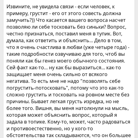
Извините, не увидела связи - если человек, к
примеру, грустит - его от этого совесть должна
замучить?)) Что касается вашего вопроса насчет
позволяю ли себе тосковать без синьки? Вопрос,
честно признаться, поставил меня в тупик. Вот,
думала, как ответить и объяснить... Дело в том,
что я очень счастлива в любви (уже четыре года) -
такие подробности озвучиваю для того, чтоб вы
поняли как бы генез моего обычного состояния.
Сей факт как-то... ну как бы выразиться... как-то
защищает меня очень сильно от всякого
негатива. То есть мне не надо "позволять себе
погрустить-потосковать", потому что это как-то
сложно грустить и тосковать на ровном месте без
причины. Бывает легкая грусть изредка, но не
более того. Вишня, вы меня натолкнули на мысль,
которая может объяснить вопрос, который я
задала в топике. Кому-то, может, часто радоваться
и противоестественно, но у кого-то
обстоятельства так складываются, что он большее