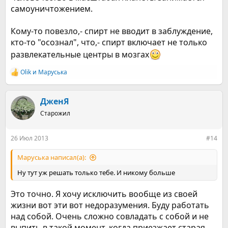
самоуничтожением.
Кому-то повезло,- спирт не вводит в заблуждение,
кто-то "осознал", что,- спирт включает не только
развлекательные центры в мозгах
Olik
и
Маруська
Р
е
а
к
ДженЯ
ц
Старожил
и
и
:
26 Июл 2013
#14
Маруська написал(а):
Ну тут уж решать только тебе. И никому больше
Это точно. Я хочу исключить вообще из своей
жизни вот эти вот недоразумения. Буду работать
над собой. Очень сложно совладать с собой и не
выпить в такой момент, когда приезжает старая