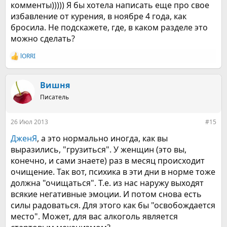
комменты))))) Я бы хотела написать еще про свое
избавление от курения, в ноябре 4 года, как
бросила. Не подскажете, где, в каком разделе это
можно сделать?
lORRI
Р
е
а
к
Вишня
ц
Писатель
и
и
:
26 Июл 2013
#15
ДженЯ
, а это нормально иногда, как вы
выразились, "грузиться". У женщин (это вы,
конечно, и сами знаете) раз в месяц происходит
очищение. Так вот, психика в эти дни в норме тоже
должна "очищаться". Т.е. из нас наружу выходят
всякие негативные эмоции. И потом снова есть
силы радоваться. Для этого как бы "освобождается
место". Может, для вас алкоголь является