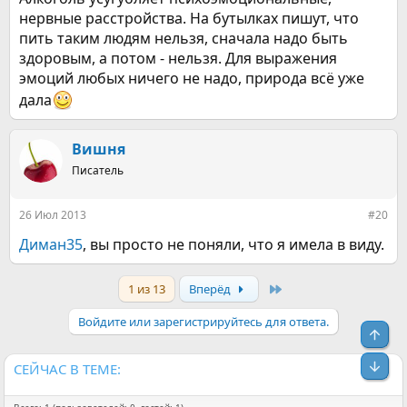
ведитесь вы на эти попсовые "позитиффчики", "не парься" и
нервные расстройства. На бутылках пишут, что
т.д. Надо проживать эмоции! И точка. Ну это я так, что-то
меня понесло))
пить таким людям нельзя, сначала надо быть
здоровым, а потом - нельзя. Для выражения
эмоций любых ничего не надо, природа всё уже
дала
Вишня
Писатель
26 Июл 2013
#20
Диман35
, вы просто не поняли, что я имела в виду.
Last
1 из 13
Вперёд
Войдите или зарегистрируйтесь для ответа.
Свер
Сниз
СЕЙЧАС В ТЕМЕ: