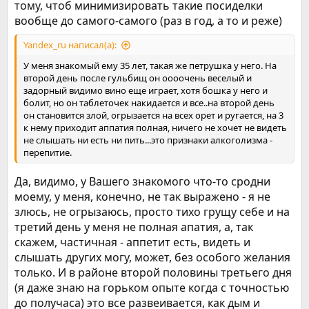
тому, чтоб минимизировать такие посиделки
вообще до самого-самого (раз в год, а то и реже)
Yandex_ru написал(а):
У меня знакомый ему 35 лет, такая же петрушка у него. На
второй день после гульбищ он оооочень веселый и
задорный видимо вино еще играет, хотя бошка у него и
болит, но он таблеточек накидается и все..на второй день
он становится злой, огрызается на всех орет и ругается, на 3
к нему приходит аппатия полная, ничего не хочет не видеть
не слышать ни есть ни пить...это признаки алкоголизма -
перепитие.
Да, видимо, у Вашего знакомого что-то сродни
моему, у меня, конечно, не так выражено - я не
злюсь, не огрызаюсь, просто тихо грущу себе и на
третий день у меня не полная апатия, а, так
скажем, частичная - аппетит есть, видеть и
слышать других могу, может, без особого желания
только. И в районе второй половины третьего дня
(я даже знаю на горьком опыте когда с точностью
до получаса) это все развеивается, как дым и