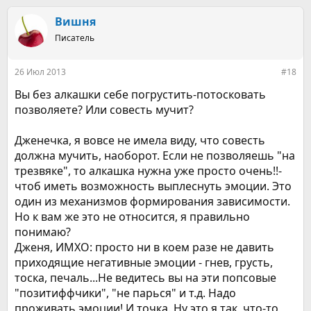
Вишня
Писатель
26 Июл 2013
#18
Вы без алкашки себе погрустить-потосковать
позволяете? Или совесть мучит?
Дженечка, я вовсе не имела виду, что совесть
должна мучить, наоборот. Если не позволяешь "на
трезвяке", то алкашка нужна уже просто очень!!-
чтоб иметь возможность выплеснуть эмоции. Это
один из механизмов формирования зависимости.
Но к вам же это не относится, я правильно
понимаю?
Дженя, ИМХО: просто ни в коем разе не давить
приходящие негативные эмоции - гнев, грусть,
тоска, печаль...Не ведитесь вы на эти попсовые
"позитиффчики", "не парься" и т.д. Надо
проживать эмоции! И точка. Ну это я так, что-то