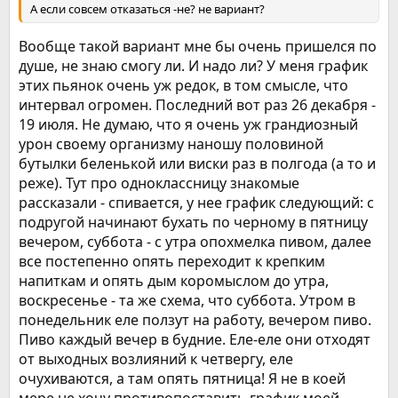
А если совсем отказаться -не? не вариант?
Вообще такой вариант мне бы очень пришелся по
душе, не знаю смогу ли. И надо ли? У меня график
этих пьянок очень уж редок, в том смысле, что
интервал огромен. Последний вот раз 26 декабря -
19 июля. Не думаю, что я очень уж грандиозный
урон своему организму наношу половиной
бутылки беленькой или виски раз в полгода (а то и
реже). Тут про одноклассницу знакомые
рассказали - спивается, у нее график следующий: с
подругой начинают бухать по черному в пятницу
вечером, суббота - с утра опохмелка пивом, далее
все постепенно опять переходит к крепким
напиткам и опять дым коромыслом до утра,
воскресенье - та же схема, что суббота. Утром в
понедельник еле ползут на работу, вечером пиво.
Пиво каждый вечер в будние. Еле-еле они отходят
от выходных возлияний к четвергу, еле
очухиваются, а там опять пятница! Я не в коей