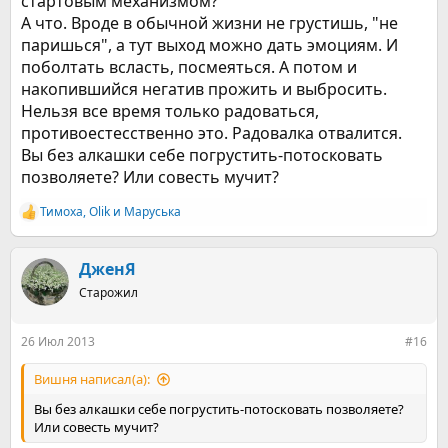
стартовым механизмом?
А что. Вроде в обычной жизни не грустишь, "не
паришься", а тут выход можно дать эмоциям. И
поболтать всласть, посмеяться. А потом и
накопившийся негатив прожить и выбросить.
Нельзя все время только радоваться,
противоестесственно это. Радовалка отвалится.
Вы без алкашки себе погрустить-потосковать
позволяете? Или совесть мучит?
Тимоха
,
Olik
и
Маруська
Р
е
а
к
ДженЯ
ц
Старожил
и
и
:
26 Июл 2013
#16
Вишня написал(а):
Вы без алкашки себе погрустить-потосковать позволяете?
Или совесть мучит?