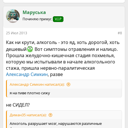
е
а
к
Маруська
ц
Починяю примус
V.I.P
и
и
:
25 Июл 2013
#8
Как ни крути, алкоголь - это яд, хоть дорогой, хоть
дешевый
Вот симптомы отравления и налицо.
Прошла желудочно-кишечная стадия похмелья,
которую мы испытывали в начале алкогольного
стажа, пришла нервно-паралитическая
Александр Симкин
, разве
Александр Симкин написал(а):
я на пиве плотно сижу
не СИДЕЛ?
Диман35 написал(а):
Алкоголь разрушает мозг, нарушаются различные