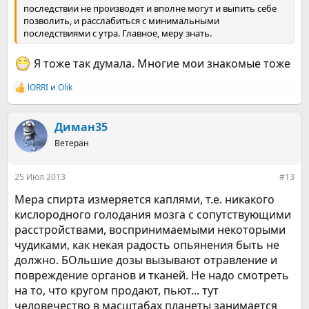
последствии не производят и вполне могут и выпить себе
позволить, и расслабиться с минимальными
последствиями с утра. Главное, меру знать.
Я тоже так думала. Многие мои знакомые тоже
lORRI
и
Olik
Р
е
а
к
Диман35
ц
Ветеран
и
и
:
25 Июл 2013
#13
Мера спирта измеряется каплями, т.е. никакого
кислородного голодания мозга с сопутствующими
расстройствами, воспринимаемыми некоторыми
чудиками, как некая радость опьянения быть не
должно. БОльшие дозы вызывают отравление и
повреждение органов и тканей. Не надо смотреть
на то, что кругом продают, пьют... тут
человечество в масштабах планеты занимается