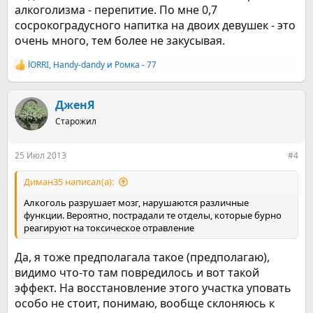
алкоголизма - перепитие. По мне 0,7
сосрокоградусного напитка на двоих девушек - это
очень много, тем более не закусывая.
lORRI
,
Handy-dandy
и
Ромка - 77
Р
е
а
к
ДженЯ
ц
Старожил
и
и
:
25 Июл 2013
#4
Диман35 написал(а):
Алкоголь разрушает мозг, нарушаются различные
функции. Вероятно, пострадали те отделы, которые бурно
реагируют на токсическое отравление
Да, я тоже предполагала такое (предполагаю),
видимо что-то там повредилось и вот такой
эффект. На восстановление этого участка уповать
особо не стоит, понимаю, вообще склоняюсь к