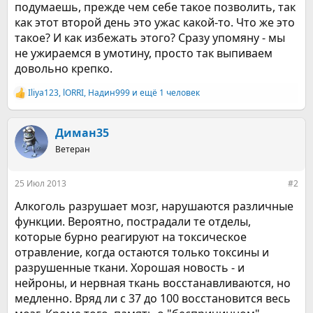
подумаешь, прежде чем себе такое позволить, так
как этот второй день это ужас какой-то. Что же это
такое? И как избежать этого? Сразу упомяну - мы
не ужираемся в умотину, просто так выпиваем
довольно крепко.
Iliya123
,
lORRI
,
Надин999
и ещё 1 человек
Р
е
а
к
Диман35
ц
Ветеран
и
и
:
25 Июл 2013
#2
Алкоголь разрушает мозг, нарушаются различные
функции. Вероятно, пострадали те отделы,
которые бурно реагируют на токсическое
отравление, когда остаются только токсины и
разрушенные ткани. Хорошая новость - и
нейроны, и нервная ткань восстанавливаются, но
медленно. Вряд ли с 37 до 100 восстановится весь