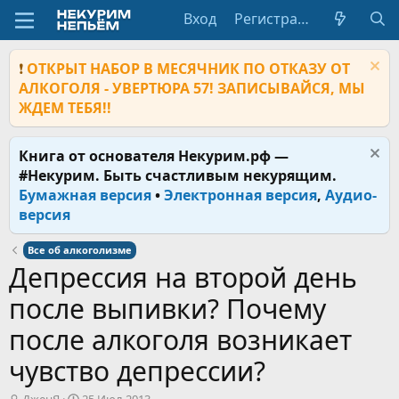
Вход
Регистрация
❗
ОТКРЫТ НАБОР В МЕСЯЧНИК ПО ОТКАЗУ ОТ
АЛКОГОЛЯ - УВЕРТЮРА 57! ЗАПИСЫВАЙСЯ, МЫ
ЖДЕМ ТЕБЯ!!
Книга от основателя Некурим.рф —
#Некурим. Быть счастливым некурящим.
Бумажная версия
•
Электронная версия
,
Аудио-
версия
Все об алкоголизме
Депрессия на второй день
после выпивки? Почему
после алкоголя возникает
чувство депрессии?
А
Д