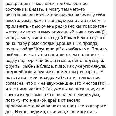
возвращается мое обычное благостное
состояние. Видать, в мозгу там чего-то
восстанавливается. И признаком наличия у себя
алкоголизма, даже не знаю, можно ли это ко мне
применить - пью очень редко (но как говорится -
метко, имеется в виду описанный выше случай))),
иногда могу выпить за едой бокал белого сухого
вина, пару рюмок водки (крошечных, правда),
очень люблю "Крушовице" с колбасками. Причем
люблю сочетать эти напитки с чем полагается -
водку под горячий борщ и сало, вино под сыры,
фрукты, рыбные блюда, пиво, как уже упомянула,
под колбаски и рульку в немецком ресторане. А
вот эти вот мои посиделки (кстати, полностью
согласна, что 0,7 на двух женщин это многовато)...
что с ними делать? Как уже выше писала, думаю
свести их до самого что ни на есть минимума,
потому что никакой драйв от весело
проведенного вечера не стоит вот этого второго
дня. И еще, видимо, причина, я не могу пить