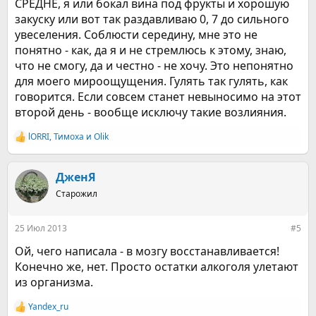
СРЕДНЕ, я или бокал вина под фрукты и хорошую
закуску или вот так раздавливаю 0, 7 до сильного
увеселения. Соблюсти середину, мне это не
понятно - как, да я и не стремлюсь к этому, знаю,
что не смогу, да и честно - не хочу. Это непонятно
для моего мироощущения. Гулять так гулять, как
говорится. Если совсем станет невыносимо на этот
второй день - вообще исключу такие возлияния.
lORRI
,
Тимоха
и
Olik
Р
е
а
к
ДженЯ
ц
Старожил
и
и
:
25 Июл 2013
#5
Ой, чего написала - в мозгу восстанавливается!
Конечно же, нет. Просто остатки алкоголя улетают
из организма.
Yandex_ru
Р