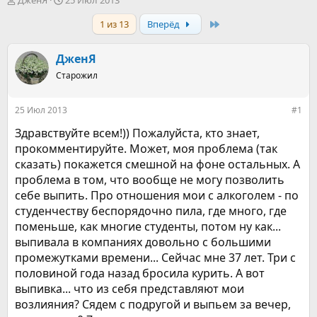
ДженЯ
25 Июл 2013
в
а
Last
1 из 13
Вперёд
т
т
о
а
р
н
ДженЯ
т
а
е
Старожил
ч
м
а
ы
л
25 Июл 2013
#1
а
Здравствуйте всем!)) Пожалуйста, кто знает,
прокомментируйте. Может, моя проблема (так
сказать) покажется смешной на фоне остальных. А
проблема в том, что вообще не могу позволить
себе выпить. Про отношения мои с алкоголем - по
студенчеству беспорядочно пила, где много, где
поменьше, как многие студенты, потом ну как...
выпивала в компаниях довольно с большими
промежутками времени... Сейчас мне 37 лет. Три с
половиной года назад бросила курить. А вот
выпивка... что из себя представляют мои
возлияния? Сядем с подругой и выпьем за вечер,