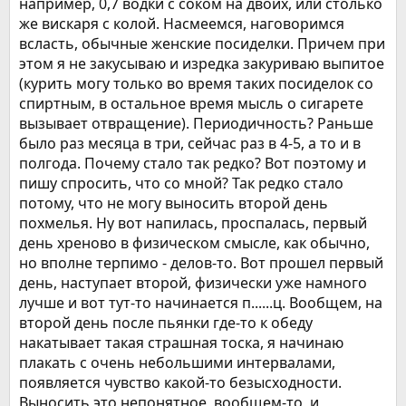
например, 0,7 водки с соком на двоих, или столько
же вискаря с колой. Насмеемся, наговоримся
всласть, обычные женские посиделки. Причем при
этом я не закусываю и изредка закуриваю выпитое
(курить могу только во время таких посиделок со
спиртным, в остальное время мысль о сигарете
вызывает отвращение). Периодичность? Раньше
было раз месяца в три, сейчас раз в 4-5, а то и в
полгода. Почему стало так редко? Вот поэтому и
пишу спросить, что со мной? Так редко стало
потому, что не могу выносить второй день
похмелья. Ну вот напилась, проспалась, первый
день хреново в физическом смысле, как обычно,
но вполне терпимо - делов-то. Вот прошел первый
день, наступает второй, физически уже намного
лучше и вот тут-то начинается п......ц. Вообщем, на
второй день после пьянки где-то к обеду
накатывает такая страшная тоска, я начинаю
плакать с очень небольшими интервалами,
появляется чувство какой-то безысходности.
Выносить это непонятное, вообщем-то, и