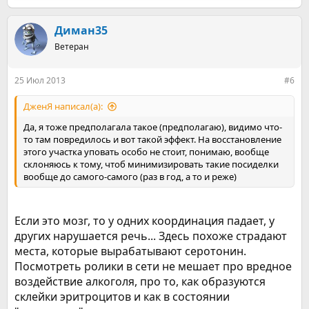
е
а
к
Диман35
ц
Ветеран
и
и
:
25 Июл 2013
#6
ДженЯ написал(а):
Да, я тоже предполагала такое (предполагаю), видимо что-
то там повредилось и вот такой эффект. На восстановление
этого участка уповать особо не стоит, понимаю, вообще
склоняюсь к тому, чтоб минимизировать такие посиделки
вообще до самого-самого (раз в год, а то и реже)
Если это мозг, то у одних координация падает, у
других нарушается речь... Здесь похоже страдают
места, которые вырабатывают серотонин.
Посмотреть ролики в сети не мешает про вредное
воздействие алкоголя, про то, как образуются
склейки эритроцитов и как в состоянии