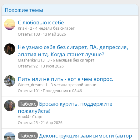
Похожие темы
С любовью к себе
Kriski
2 - 4 недели без сигарет
Ответы
103
13 Май 2026
Не узнаю себя без сигарет, ПА, депрессия,
апатия и тд. Когда станет лучше?
Mashenka1313
3 - 6 месяцев без сигарет
Ответы
92
13 Июл 2026
Пить или не пить - вот в чем вопрос.
Winter_dream
1 - 3 месяца трезвой жизни
Ответы
101
Понедельник в 08:46
Бросаю курить, поддержите
Табекс
пожалуйста!
Аня44
Старт
Ответы
25
21 Апр 2026
Деконструкция зависимости (автор
Табекс