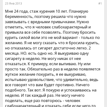
е
ч
23 Янв 2013
#1
м
а
ы
л
Мне 24 года, стаж курения 10 лет. Планирую
а
беременность, поэтому решила что нужно
завязывать с вредными привычками. Нужно
отметить, что я человек слабохарактерный и
привыкла все себе позволять. Поэтому бросить
курить силой воли это не мой вариант - только по
желанию. Я не могу сказать что я бросила курить,
но отказалась от сигарет достаточно легко. 2
месяца. НО. есть одно но. Я выкуриваю одну
сигарету в неделю. Не могу никак от нее
отказаться. К примеру, если выпиваю. Ну или
просто так. Обязательно раз в неделю появляется
жуткое желание покурить, я ее выкуриваю,
испытываю удовольствие, что удивительно, ведь
все говорят что вам будет противно. Ничего
подобного. Так вот. Я покурю и успокаиваюсь на
неделю. И так каждый раз. Не могу ничего
поделать, еще раз повторюсь - человек
слабохарактерный и отказать себе если чего-то