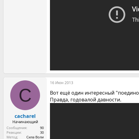
16 Июн 2013
C
Вот ещё один интересный "поединок
Правда, годовалой давности.
cacharel
Начинающий
Сообщения
90
Реакции
30
Метод
Сила Воли