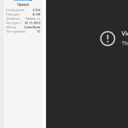
а
Оракул
Сообщения
3.316
Реакции
8.134
Дневник
Читать »»
Не курю с
01.11.2013
Метод
Сила Воли
Лет курения
15