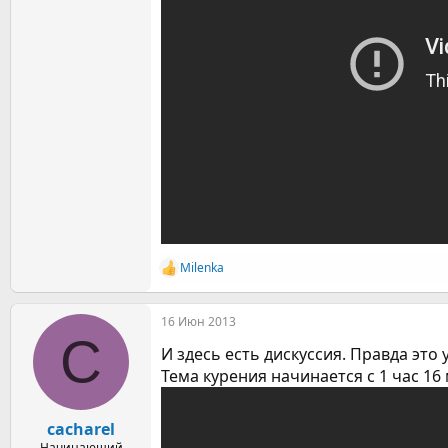
Milenka
Р
е
а
16 Июн 2013
к
C
ц
И здесь есть дискуссия. Правда это
и
и
Тема курения начинается с 1 час 16
:
cacharel
Начинающий