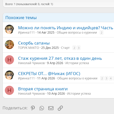
Всего: 1 (пользователей: 0, гостей: 1)
Похожие темы
Можно ли понять Индию и индийцев? Часть
Иринка111
14 Авг 2025
Общие вопросы о курении
2
Скорбь сатаны
ТОРУК МАКТО
25 Дек 2025
Старт
2
3
Стаж курения 27 лет, отказ в один день
Н
Николай Чумаков
9 Апр 2026
Истории успеха
СЕКРЕТЫ ОТ... @Никак (ИГОС)
Иринка111
11 Апр 2026
Общие вопросы о курении
2
3
4
Вторая страница книги
Н
Николай Чумаков
10 Апр 2026
Истории успеха
Pinterest
WhatsApp
Электронная почта
Ссылка
Поделиться: