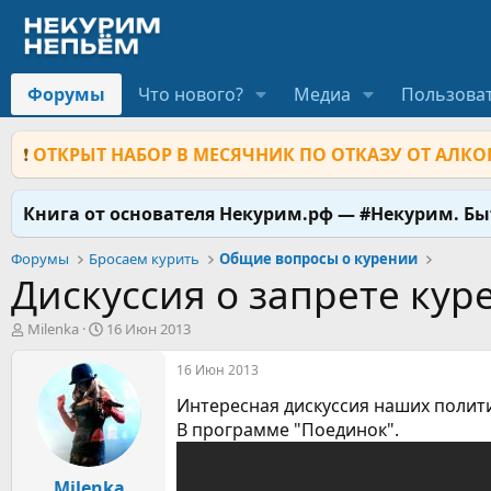
Форумы
Что нового?
Медиа
Пользова
❗
ОТКРЫТ НАБОР В МЕСЯЧНИК ПО ОТКАЗУ ОТ АЛКОГ
Книга от основателя Некурим.рф — #Некурим. Б
Форумы
Бросаем курить
Общие вопросы о курении
Дискуссия о запрете кур
А
Д
Milenka
16 Июн 2013
в
а
т
т
16 Июн 2013
о
а
Интересная дискуссия наших политик
р
н
т
а
В программе "Поединок".
е
ч
м
а
ы
Milenka
л