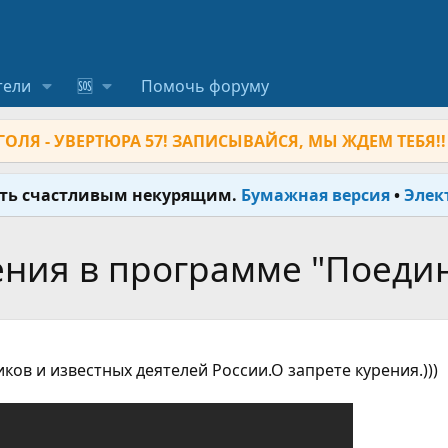
тели
🆘
Помочь форуму
ОЛЯ - УВЕРТЮРА 57! ЗАПИСЫВАЙСЯ, МЫ ЖДЕМ ТЕБЯ!!
ыть счастливым некурящим.
Бумажная версия
•
Элек
ения в программе "Поедин
ов и известных деятелей России.О запрете курения.)))