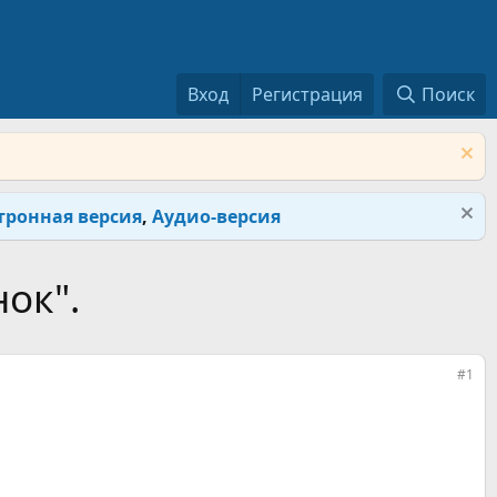
Вход
Регистрация
Поиск
тронная версия
,
Аудио-версия
ок".
#1