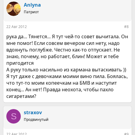
к
Anlyna
ц
Патриот
и
и
:
22 Авг 2012
#8
рука да... Тянется... Я тут чей-то совет вычитала. Он
мне помог! Если совсем вечером сил нету, надо
вдохнуть поглубже. Честно как-то отпускает. Не
знаю, почему, но работает, блин! Может и тебе
пригодится
А руку только насильно из кармана вытаскивать ))
Я тут даже с девочками моими вино пила. Боялась,
что тут-то моим копеечкам на БМВ и наступит
конец... Ан нет! Правда неохота, чтобы пахло
сигаретами?
straxov
S
Продвинутый
22 Авг 2012
#9