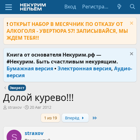
Вход
Регистрация
❗
ОТКРЫТ НАБОР В МЕСЯЧНИК ПО ОТКАЗУ ОТ
АЛКОГОЛЯ - УВЕРТЮРА 57! ЗАПИСЫВАЙСЯ, МЫ
ЖДЕМ ТЕБЯ!!
Книга от основателя Некурим.рф —
#Некурим. Быть счастливым некурящим.
Бумажная версия
•
Электронная версия
,
Аудио-
версия
Эверест
Долой курево!!!
А
Д
straxov
20 Авг 2012
в
а
Last
1 из 19
Вперёд
т
т
о
а
р
н
straxov
S
т
а