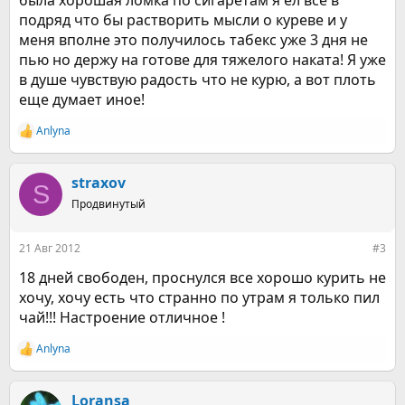
была хорошая ломка по сигаретам я ел все в
подряд что бы растворить мысли о куреве и у
меня вполне это получилось табекс уже 3 дня не
пью но держу на готове для тяжелого наката! Я уже
в душе чувствую радость что не курю, а вот плоть
еще думает иное!
Anlyna
Р
е
а
к
straxov
S
ц
Продвинутый
и
и
:
21 Авг 2012
#3
18 дней свободен, проснулся все хорошо курить не
хочу, хочу есть что странно по утрам я только пил
чай!!! Настроение отличное !
Anlyna
Р
е
а
к
Loransa