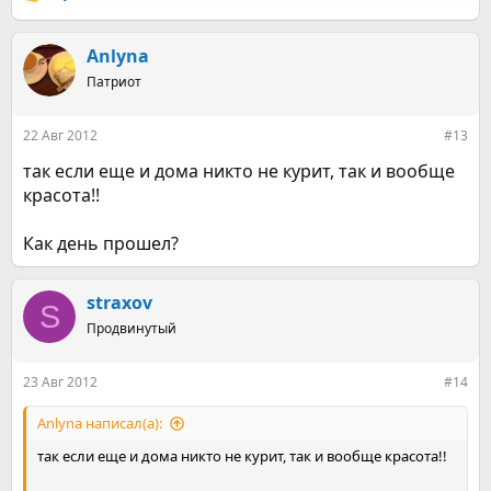
Р
рот заткнуть!
е
а
Держитесь!! (или уже можно написать "Держись!!" ))
к
Anlyna
ц
Патриот
и
и
:
22 Авг 2012
#13
так если еще и дома никто не курит, так и вообще
красота!!
Как день прошел?
straxov
S
Продвинутый
23 Авг 2012
#14
Anlyna написал(а):
так если еще и дома никто не курит, так и вообще красота!!