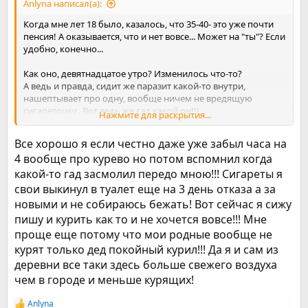
Anlyna написал(а):
Когда мне лет 18 было, казалось, что 35-40- это уже почти
пенсия! А оказывается, что и нет вовсе... Может на "ты"? Если
удобно, конечно...
Как оно, девятнадцатое утро? Изменилось что-то?
А ведь и правда, сидит же паразит какой-то внутри,
нашептывает про одну, вообще ничем не вредящую
сигареточку.. Вот ведь же гад какой он!!!
Нажмите для раскрытия...
Но мы его вместе заткнем, гада этого!! Надеюсь, что самое
Все хорошо я если честно даже уже забыл часа на
самое трудное уже позади. Когда все друзья/подружки
4 вообще про курево но потом вспомнил когда
звали перекурить. Когда ироничные взгляды не оставляли.
какой-то гад засмолил передо мною!!! Сигареты я
Типа: - Ну-ну... все равно же сорвешься... Ну а может одну-то
можно тебе теперь..?
свои выкинул в туалет еще на 3 день отказа а за
новыми и не собираюсь бежать! Вот сейчас я сижу
Теперь воевать только с собой. Может и сложнее это, но
пишу и курить как то и не хочется вовсе!!! Мне
уже понятно хоть, что будет если покурить. И это теперь
проще еще потому что мои родные вообще не
пугает! Ну не хочется запаха дыма от себя больше! Не
хочется терять мир ароматов!! Не хочется выбегать под
курят только дед покойный курил!!! Да я и сам из
навес из ресторана, чтобы стоять, ну как дура/дурак, около
деревни все таки здесь больше свежего воздуха
заплеванной пепельницы. В прокуренную курилку не
чем в городе и меньше курящих!
хочется идти!! Правда?
Все это стоит того, чтобы этому внутреннему провокатору
Anlyna