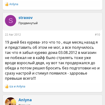
Anlyna
Р
е
а
к
straxov
S
ц
Продвинутый
и
и
:
22 Авг 2012
#10
19 дней без курева- это что то , еще месяц назад я
и представить об этом не мог, а все получилось
так что я забыл курево дома 03.08.2012 в магазин
не побежал не в кайф было стрелять тоже уже
вроде взрослый дядя, ну вот так продержался до
обеда а потом решил бросить без подготовки но и
сразу настрой и стимул появился - здоровье
превыше всего!!!
iza
и
Anlyna
Р
е
а
к
Anlyna
ц