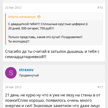
и
:
23 Авг 2012
#16
Anlyna написал(а):
С двадцаткой тебя!!!! Сплошные круглые циферки ))
20 дней, 500 сигарет, 750 руб!!!
Только представь, какая это куча!! Поздравляю!!
Ты молодец!!!
Спасибо да ты считай в затылок дышишь и тебя с
семнадцатидневкой!!!
straxov
S
Продвинутый
24 Авг 2012
#17
21 день не курю ну что я уже не лезу на стены в от
ломки!Сплю хорошо, появилось очень много
энергии и сил! Знакомые заметили что даже лицо