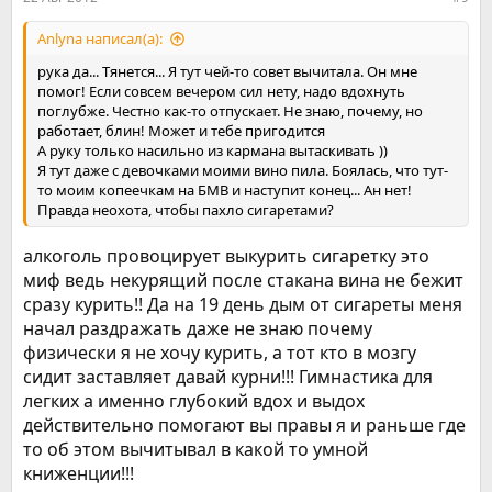
Anlyna написал(а):
рука да... Тянется... Я тут чей-то совет вычитала. Он мне
помог! Если совсем вечером сил нету, надо вдохнуть
поглубже. Честно как-то отпускает. Не знаю, почему, но
работает, блин! Может и тебе пригодится
А руку только насильно из кармана вытаскивать ))
Я тут даже с девочками моими вино пила. Боялась, что тут-
то моим копеечкам на БМВ и наступит конец... Ан нет!
Правда неохота, чтобы пахло сигаретами?
алкоголь провоцирует выкурить сигаретку это
миф ведь некурящий после стакана вина не бежит
сразу курить!! Да на 19 день дым от сигареты меня
начал раздражать даже не знаю почему
физически я не хочу курить, а тот кто в мозгу
сидит заставляет давай курни!!! Гимнастика для
легких а именно глубокий вдох и выдох
действительно помогают вы правы я и раньше где
то об этом вычитывал в какой то умной
книженции!!!