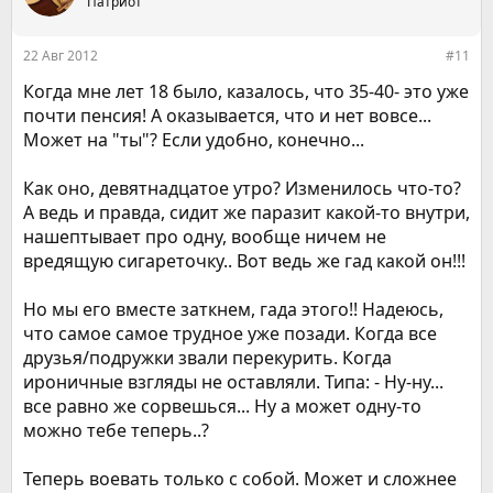
Патриот
и
и
:
22 Авг 2012
#11
Когда мне лет 18 было, казалось, что 35-40- это уже
почти пенсия! А оказывается, что и нет вовсе...
Может на "ты"? Если удобно, конечно...
Как оно, девятнадцатое утро? Изменилось что-то?
А ведь и правда, сидит же паразит какой-то внутри,
нашептывает про одну, вообще ничем не
вредящую сигареточку.. Вот ведь же гад какой он!!!
Но мы его вместе заткнем, гада этого!! Надеюсь,
что самое самое трудное уже позади. Когда все
друзья/подружки звали перекурить. Когда
ироничные взгляды не оставляли. Типа: - Ну-ну...
все равно же сорвешься... Ну а может одну-то
можно тебе теперь..?
Теперь воевать только с собой. Может и сложнее