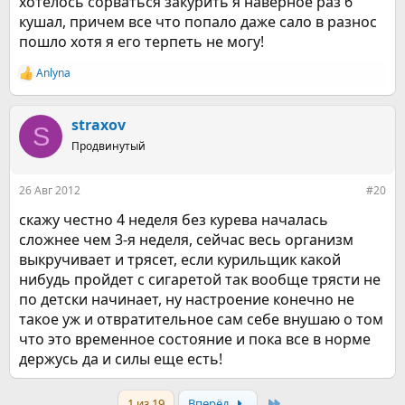
хотелось сорваться закурить я наверное раз 6
кушал, причем все что попало даже сало в разнос
пошло хотя я его терпеть не могу!
Anlyna
Р
е
а
к
straxov
S
ц
Продвинутый
и
и
:
26 Авг 2012
#20
скажу честно 4 неделя без курева началась
сложнее чем 3-я неделя, сейчас весь организм
выкручивает и трясет, если курильщик какой
нибудь пройдет с сигаретой так вообще трясти не
по детски начинает, ну настроение конечно не
такое уж и отвратительное сам себе внушаю о том
что это временное состояние и пока все в норме
держусь да и силы еще есть!​
Last
1 из 19
Вперёд