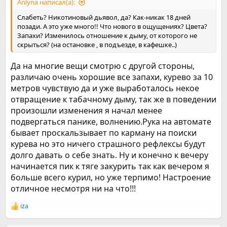
Anlyna написал(а):
Слабеть? Никотиновый дьявол, да? Как-никак 18 дней
позади. А это уже много!! Что нового в ощущениях? Цвета?
Запахи? Изменилось отношение к дыму, от которого не
скрыться? (на остановке , в подъезде, в кафешке..)
Да на многие вещи смотрю с другой стороны,
различаю очень хорошие все запахи, курево за 10
метров чувствую да и уже выработалось некое
отвращение к табачному дыму, так же в поведении
произошли изменения я начал менее
подвергаться панике, волнению.Рука на автомате
бывает проскальзывает по карману на поиски
курева но это ничего страшного рефлексы будут
долго давать о себе знать. Ну и конечно к вечеру
начинается пик к тяге закурить так как вечером я
больше всего курил, но уже терпимо! Настроение
отличное несмотря ни на что!!!
iza
Р
е
а