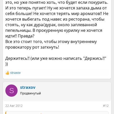
это, но уже понятно хоть, что будет если покурить.
И это теперь пугает! Ну не хочется запаха дыма от
себя больше! Не хочется терять мир ароматов!! Не
хочется выбегать под навес из ресторана, чтобы
стоять, ну как дура/дурак, около заплеванной
пепельницы. В прокуренную курилку не хочется
идти!! Правда?
Все это стоит того, чтобы этому внутреннему
провокатору рот заткнуть!
Держитесь!! (или уже можно написать "Держись!!"
))
straxov
Р
е
а
к
straxov
S
ц
Продвинутый
и
и
:
22 Авг 2012
#12