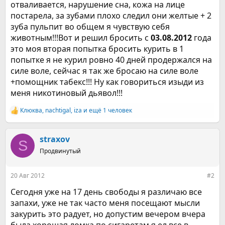
отваливается, нарушение сна, кожа на лице
постарела, за зубами плохо следил они желтые + 2
зуба пульпит во общем я чувствую себя
животным!!!Вот и решил бросить с
03.08.2012
года
это моя вторая попытка бросить курить в 1
попытке я не курил ровно 40 дней продержался на
силе воле, сейчас я так же бросаю на силе воле
+помощник табекс!!! Ну как говориться изыди из
меня никотиновый дьявол!!!
Клюква
,
nachtigal
,
iza
и ещё 1 человек
Р
е
а
к
straxov
S
ц
Продвинутый
и
и
:
20 Авг 2012
#2
Сегодня уже на 17 день свободы я различаю все
запахи, уже не так часто меня посещают мысли
закурить это радует, но допустим вечером вчера