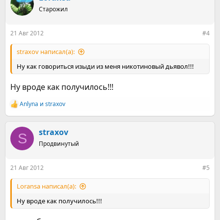
ц
Старожил
и
и
:
21 Авг 2012
#4
straxov написал(а):
Ну как говориться изыди из меня никотиновый дьявол!!!
Ну вроде как получилось!!!
Anlyna
и
straxov
Р
е
а
к
straxov
S
ц
Продвинутый
и
и
:
21 Авг 2012
#5
Loransa написал(а):
Ну вроде как получилось!!!