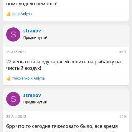
помолодело немного!
iza
и
Anlyna
Р
е
а
к
straxov
S
ц
Продвинутый
и
и
:
25 Авг 2012
#18
22 день отказа еду карасей ловить на рыбалку на
чистый воздух!
Ynikolenko
и
Anlyna
Р
е
а
к
straxov
S
ц
Продвинутый
и
и
:
25 Авг 2012
#19
брр что то сегодня тяжеловато было, все время