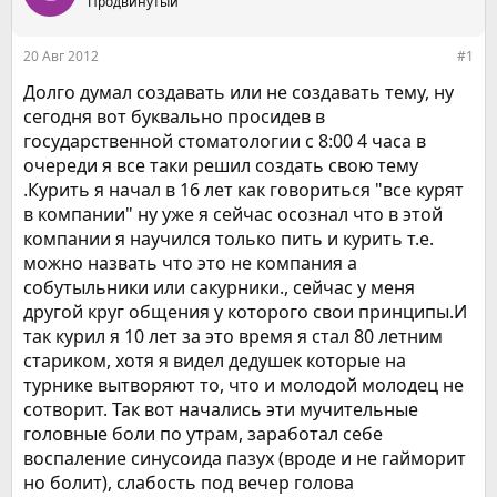
е
Продвинутый
ч
м
а
ы
л
20 Авг 2012
#1
а
Долго думал создавать или не создавать тему, ну
сегодня вот буквально просидев в
государственной стоматологии с 8:00 4 часа в
очереди я все таки решил создать свою тему
.Курить я начал в 16 лет как говориться "все курят
в компании" ну уже я сейчас осознал что в этой
компании я научился только пить и курить т.е.
можно назвать что это не компания а
собутыльники или сакурники., сейчас у меня
другой круг общения у которого свои принципы.И
так курил я 10 лет за это время я стал 80 летним
стариком, хотя я видел дедушек которые на
турнике вытворяют то, что и молодой молодец не
сотворит. Так вот начались эти мучительные
головные боли по утрам, заработал себе
воспаление синусоида пазух (вроде и не гайморит
но болит), слабость под вечер голова