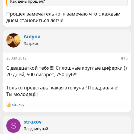
Как день прошел?
Прошел замечательно, я замечаю что с каждым
днем становиться легче!
Anlyna
Патриот
23 Авг 2012
#15
С двадцаткой тебя!!!! Сплошные круглые циферки ))
20 дней, 500 сигарет, 750 руб!!!
Только представь, какая это куча!! Поздравляю!!
Ты молодец!!!
straxov
Р
е
а
к
straxov
S
ц
Продвинутый
и