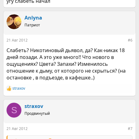
угу слабеть начал
Anlyna
Патриот
21 Авг 2012
#6
Слабеть? Никотиновый дьявол, да? Как-никак 18
дней позади. А это уже много!! Что нового в
ощущениях? Цвета? Запахи? Изменилось
отношение к дыму, от которого не скрыться? (на
остановке , в подъезде, в кафешке..)
straxov
Р
е
а
к
straxov
S
ц
Продвинутый
и
и
:
21 Авг 2012
#7