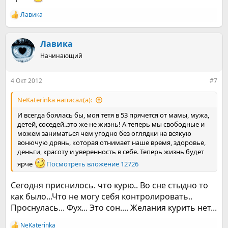
Лавика
Р
е
а
к
Лавика
ц
Начинающий
и
и
:
4 Окт 2012
#7
NeKaterinka написал(а):
И всегда боялась бы, моя тетя в 53 прячется от мамы, мужа,
детей, соседей..это же не жизнь! А теперь мы свободные и
можем заниматься чем угодно без оглядки на всякую
вонючую дрянь, которая отнимает наше время, здоровье,
деньги, красоту и уверенность в себе. Теперь жизнь будет
ярче
Посмотреть вложение 12726
Сегодня приснилось. что курю.. Во сне стыдно то
как было...Что не могу себя контролировать..
Проснулась... Фух... Это сон.... Желания курить нет...
NeKaterinka