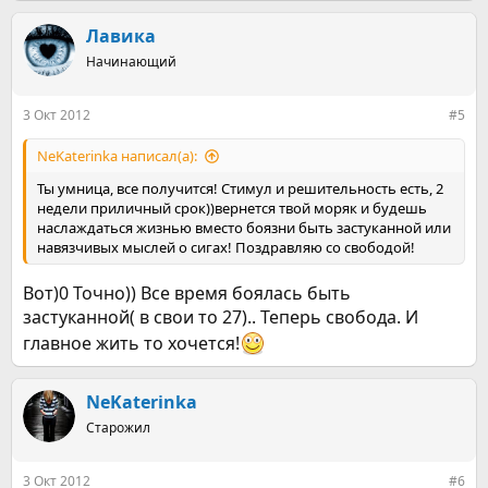
а
к
Лавика
ц
Начинающий
и
и
:
3 Окт 2012
#5
NeKaterinka написал(а):
Ты умница, все получится! Стимул и решительность есть, 2
недели приличный срок))вернется твой моряк и будешь
наслаждаться жизнью вместо боязни быть застуканной или
навязчивых мыслей о сигах! Поздравляю со свободой!
Вот)0 Точно)) Все время боялась быть
застуканной( в свои то 27).. Теперь свобода. И
главное жить то хочется!
NeKaterinka
Старожил
3 Окт 2012
#6