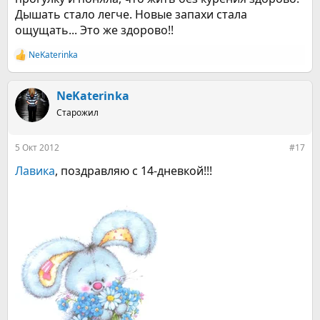
Дышать стало легче. Новые запахи стала
ощущать... Это же здорово!!
NeKaterinka
Р
е
а
к
NeKaterinka
ц
Старожил
и
и
:
5 Окт 2012
#17
Лавика
, поздравляю с 14-дневкой!!!