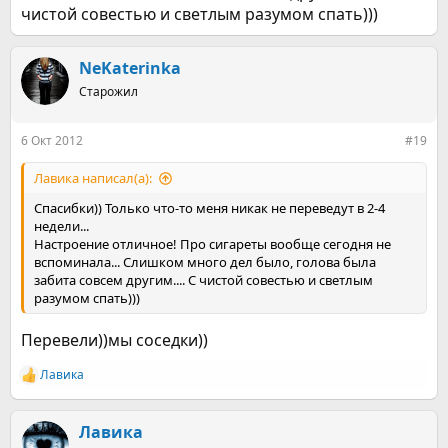
чистой совестью и светлым разумом спать)))
NeKaterinka
Старожил
6 Окт 2012
#19
Лавика написал(а):
Спасибки)) Только что-то меня никак не переведут в 2-4
недели...
Настроение отличное! Про сигареты вообще сегодня не
вспоминала... Слишком много дел было, голова была
забита совсем другим.... С чистой совестью и светлым
разумом спать)))
Перевели))мы соседки))
Лавика
Р
е
а
к
Лавика
ц