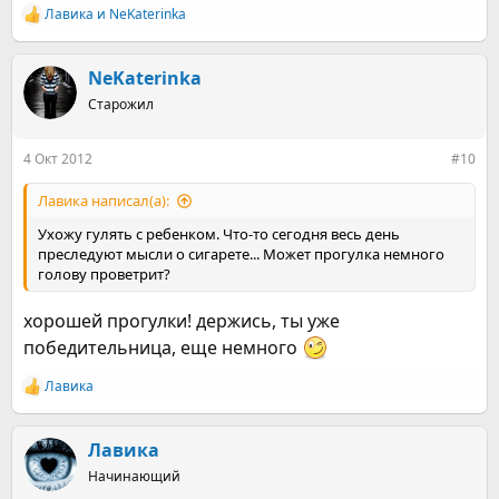
Лавика
и
NeKaterinka
Р
е
а
к
NeKaterinka
ц
Старожил
и
и
:
4 Окт 2012
#10
Лавика написал(а):
Ухожу гулять с ребенком. Что-то сегодня весь день
преследуют мысли о сигарете... Может прогулка немного
голову проветрит?
хорошей прогулки! держись, ты уже
победительница, еще немного
Лавика
Р
е
а
к
Лавика
ц
Начинающий
и