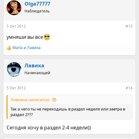
к
Olga77777
ц
Наблюдатель
и
и
:
5 Окт 2012
#13
умняши вы все
Marla
и
Лавика
Р
е
а
к
Лавика
ц
Начинающий
и
и
:
5 Окт 2012
#14
Ливиана написал(а):
Так а чего ты не переходишь в раздел неделя или завтра в
раздел 2???
Сегодня хочу в раздел 2-4 недели))