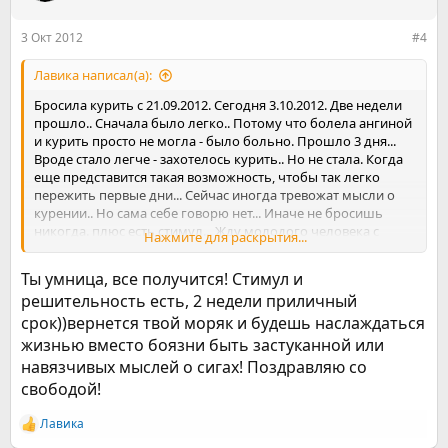
3 Окт 2012
#4
Лавика написал(а):
Бросила курить с 21.09.2012. Сегодня 3.10.2012. Две недели
прошло.. Сначала было легко.. Потому что болела ангиной
и курить просто не могла - было больно. Прошло 3 дня...
Вроде стало легче - захотелось курить.. Но не стала. Когда
еще представится такая возможность, чтобы так легко
пережить первые дни... Сейчас иногда тревожат мысли о
курении.. Но сама себе говорю нет... Иначе не бросишь
никогда. плюс есть стимул... Жду молодого человека с
Нажмите для раскрытия...
плавания.. Он не знал и не знает. что я курю... Не хочу
больше врать. Теперь я точно не курю...
Ты умница, все получится! Стимул и
решительность есть, 2 недели приличный
срок))вернется твой моряк и будешь наслаждаться
жизнью вместо боязни быть застуканной или
навязчивых мыслей о сигах! Поздравляю со
свободой!
Лавика
Р
е