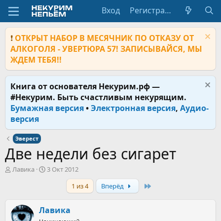
Вход
Регистрация
❗
ОТКРЫТ НАБОР В МЕСЯЧНИК ПО ОТКАЗУ ОТ
АЛКОГОЛЯ - УВЕРТЮРА 57! ЗАПИСЫВАЙСЯ, МЫ
ЖДЕМ ТЕБЯ!!
Книга от основателя Некурим.рф —
#Некурим. Быть счастливым некурящим.
Бумажная версия
•
Электронная версия
,
Аудио-
версия
Эверест
Две недели без сигарет
А
Д
Лавика
3 Окт 2012
в
а
Last
1 из 4
Вперёд
т
т
о
а
р
н
Лавика
т
а