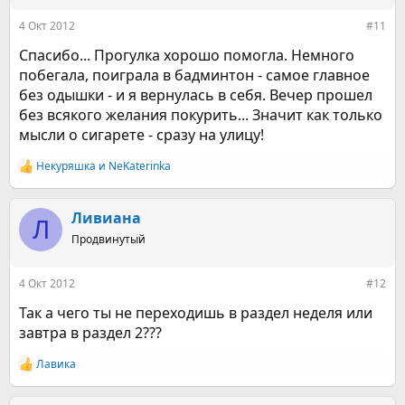
и
:
4 Окт 2012
#11
Спасибо... Прогулка хорошо помогла. Немного
побегала, поиграла в бадминтон - самое главное
без одышки - и я вернулась в себя. Вечер прошел
без всякого желания покурить... Значит как только
мысли о сигарете - сразу на улицу!
Некуряшка
и
NeKaterinka
Р
е
а
к
Ливиана
Л
ц
Продвинутый
и
и
:
4 Окт 2012
#12
Так а чего ты не переходишь в раздел неделя или
завтра в раздел 2???
Лавика
Р
е
а