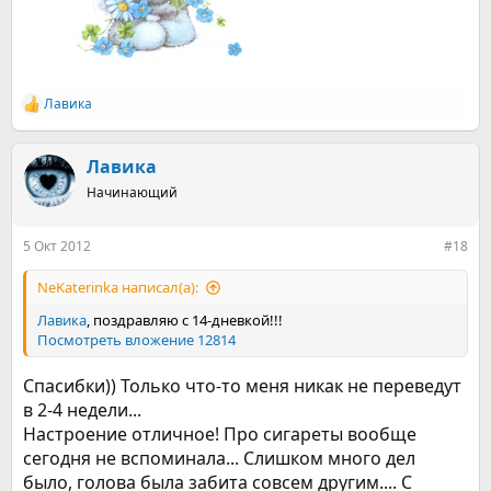
Лавика
Р
е
а
к
Лавика
ц
Начинающий
и
и
:
5 Окт 2012
#18
NeKaterinka написал(а):
Лавика
, поздравляю с 14-дневкой!!!
Посмотреть вложение 12814
Спасибки)) Только что-то меня никак не переведут
в 2-4 недели...
Настроение отличное! Про сигареты вообще
сегодня не вспоминала... Слишком много дел
было, голова была забита совсем другим.... С