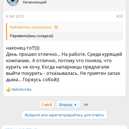
Начинающий
и
и
:
6 Окт 2012
#20
NeKaterinka написал(а):
Перевели))мы соседки))
наконец-то!!!)))
День прошел отлично... На работе. Среди курящей
компании.. А отлично, потому что поняла, что
курить не хочу. Когда напарницы предлагали
выйти покурить - отказывалась. Не приятен запах
дыма... Горжусь собой))
NeKaterinka
Р
е
а
Last
1 из 4
Вперёд
к
ц
и
Войдите или зарегистрируйтесь для ответа.
и
: