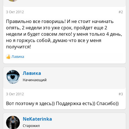
и
:
3 Окт 2012
#2
Правильно все говоришь! И не стоит начинать
опять, 2 недели это уже срок, пройдет еще 2
недели и будет совсем легко! у меня только 4 день,
но я горжусь собой, думаю что все у меня
получится!
Лавика
Р
е
а
к
Лавика
ц
Начинающий
и
и
:
3 Окт 2012
#3
Вот поэтому я здесь)) Поддержка есть)) Спасибо))
NeKaterinka
Старожил