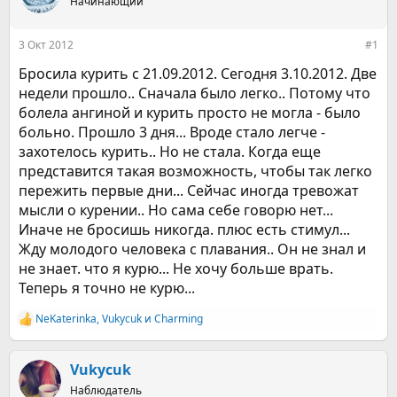
е
Начинающий
ч
м
а
ы
л
3 Окт 2012
#1
а
Бросила курить с 21.09.2012. Сегодня 3.10.2012. Две
недели прошло.. Сначала было легко.. Потому что
болела ангиной и курить просто не могла - было
больно. Прошло 3 дня... Вроде стало легче -
захотелось курить.. Но не стала. Когда еще
представится такая возможность, чтобы так легко
пережить первые дни... Сейчас иногда тревожат
мысли о курении.. Но сама себе говорю нет...
Иначе не бросишь никогда. плюс есть стимул...
Жду молодого человека с плавания.. Он не знал и
не знает. что я курю... Не хочу больше врать.
Теперь я точно не курю...
NeKaterinka
,
Vukycuk
и
Charming
Р
е
а
к
Vukycuk
ц
Наблюдатель
и