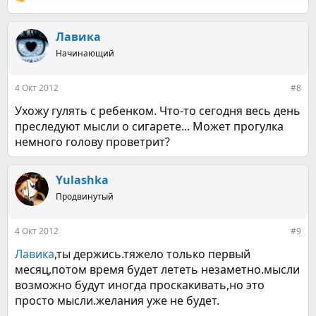
Р
е
а
к
Лавика
ц
Начинающий
и
и
:
4 Окт 2012
#8
Ухожу гулять с ребенком. Что-то сегодня весь день
преследуют мысли о сигарете... Может прогулка
немного голову проветрит?
Yulashka
Продвинутый
4 Окт 2012
#9
Лавика
,ты держись.тяжело только первый
месяц,потом время будет лететь незаметно.мысли
возможно будут иногда проскакивать,но это
просто мысли.желания уже не будет.