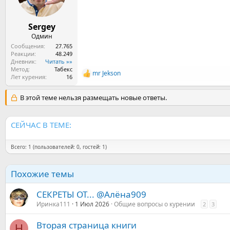
:
Sergey
Одмин
Сообщения
27.765
Реакции
48.249
Дневник
Читать »»
Метод
Табекс
mr Jekson
Р
Лет курения
16
е
а
В этой теме нельзя размещать новые ответы.
к
ц
и
СЕЙЧАС В ТЕМЕ:
и
:
Всего: 1 (пользователей: 0, гостей: 1)
Похожие темы
СЕКРЕТЫ ОТ... @Алёна909
Иринка111
1 Июл 2026
Общие вопросы о курении
2
3
Вторая страница книги
Н