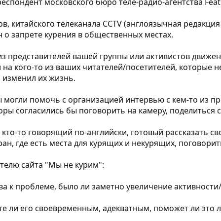
респондент московского бюро теле-радио-агентства Feat
ов, китайского телеканала CCTV (англоязычная редакци
он о запрете курения в общественных местах.
 из представителей вашей группы или активистов движе
а кого-то из ваших читателей/посетителей, которые не
ия изменил их жизнь.
ы могли помочь с организацией интервью с кем-то из п
оры согласились бы поговорить на камеру, поделиться 
, кто-то говорящий по-английски, готовый рассказать с
ран, где есть места для курящих и некурящих, поговорить
телю сайта "Мы не курим":
ва к проблеме, было ли заметно увеличение активност
аете ли его своевременным, адекватным, поможет ли это