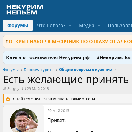
Форумы
Что нового?
Медиа
Пользова
❗
ОТКРЫТ НАБОР В МЕСЯЧНИК ПО ОТКАЗУ ОТ АЛКОГ
Книга от основателя Некурим.рф — #Некурим. Б
Форумы
Бросаем курить
Общие вопросы о курении
Есть желающие принять 
А
Д
Sergey
29 Май 2013
в
а
т
В этой теме нельзя размещать новые ответы.
т
о
а
р
н
29 Май 2013
т
а
Привет!
е
ч
м
а
ы
л