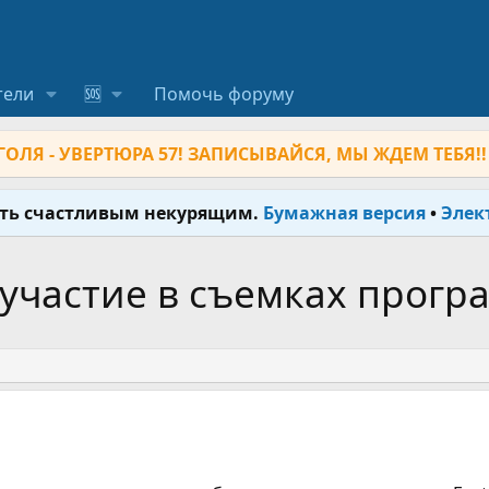
тели
🆘
Помочь форуму
ОЛЯ - УВЕРТЮРА 57! ЗАПИСЫВАЙСЯ, МЫ ЖДЕМ ТЕБЯ!!
ыть счастливым некурящим.
Бумажная версия
•
Элек
участие в съемках прогр