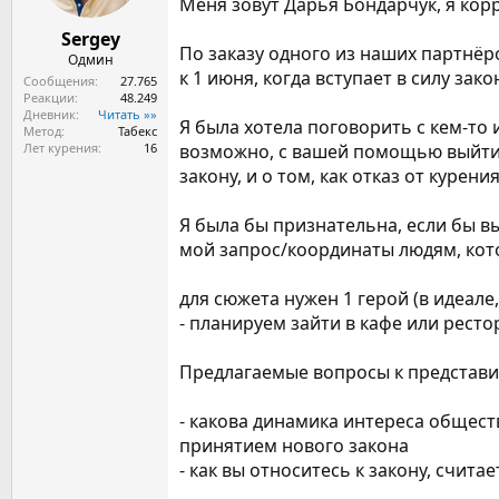
Меня зовут Дарья Бондарчук, я кор
а
Sergey
По заказу одного из наших партнёр
Одмин
к 1 июня, когда вступает в силу зак
Сообщения
27.765
Реакции
48.249
Дневник
Читать »»
Я была хотела поговорить с кем-то
Метод
Табекс
Лет курения
16
возможно, с вашей помощью выйти н
закону, и о том, как отказ от курен
Я была бы признательна, если бы в
мой запрос/координаты людям, кот
для сюжета нужен 1 герой (в идеале
- планируем зайти в кафе или ресто
Предлагаемые вопросы к представи
- какова динамика интереса общест
принятием нового закона
- как вы относитесь к закону, счит