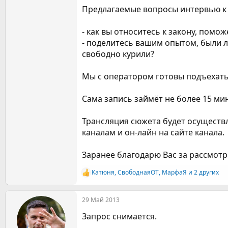
Предлагаемые вопросы интервью к
- как вы относитесь к закону, помо
- поделитесь вашим опытом, были ли
свободно курили?
Мы с оператором готовы подъехать 
Сама запись займёт не более 15 ми
Трансляция сюжета будет осуществ
каналам и он-лайн на сайте канала.
Заранее благодарю Вас за рассмотр
Катюня
,
СвободнаяОТ
,
МарфаЯ
и 2 других
Р
е
а
29 Май 2013
к
ц
Запрос снимается.
и
и