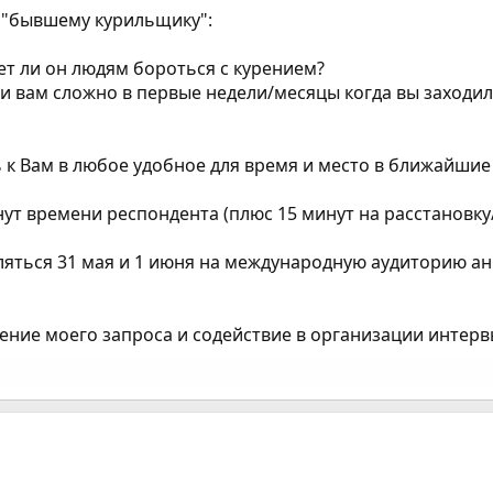
 "бывшему курильщику":
жет ли он людям бороться с курением?
 вам сложно в первые недели/месяцы когда вы заходили 
к Вам в любое удобное для время и место в ближайшие д
нут времени респондента (плюс 15 минут на расстановк
ляться 31 мая и 1 июня на международную аудиторию а
ение моего запроса и содействие в организации интерв