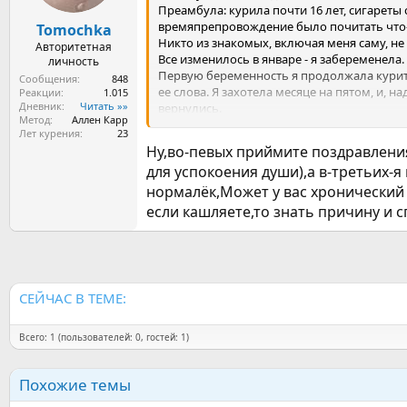
Преамбула: курила почти 16 лет, сигареты
времяпрепровождение было почитать что-т
Tomochka
Никто из знакомых, включая меня саму, не 
Авторитетная
Все изменилось в январе - я забеременела.
личность
Первую беременность я продолжала курить,
Сообщения
848
ее слова. Я захотела месяце на пятом, и, 
Реакции
1.015
Дневник
Читать »»
вернулись.
Метод
Аллен Карр
Прошло восемь лет. Муж уже под порядков
Лет курения
23
на протяжении пяти лет. И вот они - две з
Ну,во-певых приймите поздравления
Спасибо огромное моему мужу - он бросил 
для успокоения души),а в-третьих-я
А теперь, собственно, почему я прошу помо
нормалёк,Может у вас хронический б
отхаркивающих средств можно только лазол
Очищается он, видимо, до сих пор. Кашель н
если кашляете,то знать причину и сп
Я комлю грудью - к врачу сходить времени
Болей в груди нет, температура не поднима
Очень хочется сочувствия и советов.
Всем спасибо!
СЕЙЧАС В ТЕМЕ:
Всего: 1 (пользователей: 0, гостей: 1)
Похожие темы