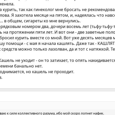
менела.
курить, так как гинеколог мне бросать не рекомендовал
лова. Я захотела месяце на пятом, и, надеялась что нав
.. в общем, сигареты ко мне вернулись.
рядковым номером два, дочери восемь лет (тьфу-тьфу-ть
на протяжении пяти лет. И вот они - две заветные пол
росил курить вместе со мной. Вот уже десять месяцев м
шу помощи - с мая я начала кашлять. Даже так - КАШЛЯТЬ
редств можно только лазолван, да и тот с натяжкой. Те
ашель не уходит - он то затихает, то опять накидиваетс
ремени банально нет.
поднимается, но кашель не проходит.
в.
 к силе коллективного разума, ибо мой скоро лопнет нафик.