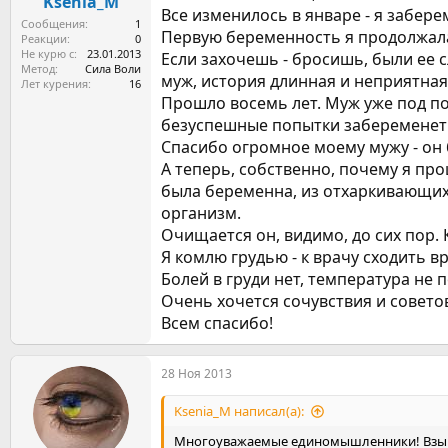
ы
Ksenia_M
л
Все изменилось в январе - я забере
а
Сообщения
1
Первую беременность я продолжала 
Реакции
0
Не курю с
23.01.2013
Если захочешь - бросишь, были ее с
Метод
Сила Воли
муж, история длинная и неприятная.
Лет курения
16
Прошло восемь лет. Муж уже под по
безуспешные попытки забеременеть 
Спасибо огромное моему мужу - он б
А теперь, собственно, почему я про
была беременна, из отхаркивающих с
организм.
Очищается он, видимо, до сих пор. К
Я комлю грудью - к врачу сходить в
Болей в груди нет, температура не 
Очень хочется сочувствия и совето
Всем спасибо!
28 Ноя 2013
Ksenia_M написал(а):
Многоуважаемые единомышленники! Взываю