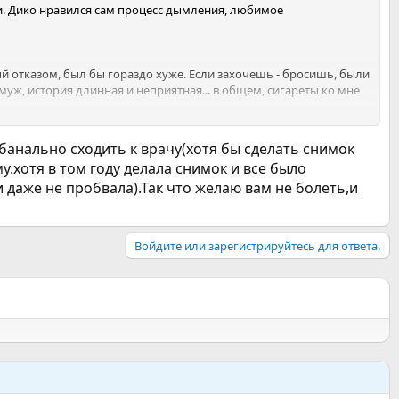
тки. Дико нравился сам процесс дымления, любимое
й отказом, был бы гораздо хуже. Если захочешь - бросишь, были
муж, история длинная и неприятная... в общем, сигареты ко мне
 ее здоровье не сказалось) и безуспешные попытки забеременеть
банально сходить к врачу(хотя бы сделать снимок
месяца сыну.
у.хотя в том году делала снимок и все было
юну легкие. Вы же помните - я была беременна, из
 даже не пробвала).Так что желаю вам не болеть,и
 очищается организм.
т мне только простыть слегка.
Войдите или зарегистрируйтесь для ответа.