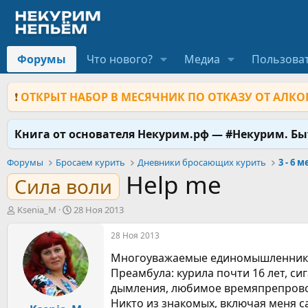
Форумы
Что нового?
Медиа
Пользова
❗
ОТКРЫТ НАБОР В МЕСЯЧНИК ПО ОТКАЗУ ОТ АЛКОГ
Книга от основателя Некурим.рф — #Некурим. Б
Форумы
Бросаем курить
Дневники бросающих курить
3 - 6 
Help me
Сила воли
А
Д
Ksenia_M
28 Ноя 2013
в
а
т
т
28 Ноя 2013
о
а
Многоуважаемые единомышленники! 
р
н
т
а
Преамбула: курила почти 16 лет, си
е
ч
дымления, любимое времяпрепровож
м
а
Никто из знакомых, включая меня са