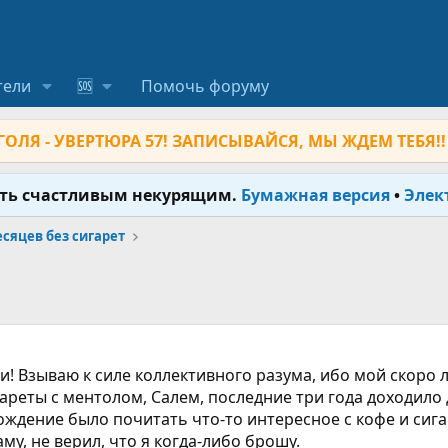
тели
🆘
Помочь форуму
ОЛЯ - УВЕРТЮРА 57! ЗАПИСЫВАЙСЯ, МЫ ЖДЕМ ТЕБЯ!!
ыть счастливым некурящим.
Бумажная версия
•
Элек
месяцев без сигарет
Взываю к силе коллективного разума, ибо мой скоро л
гареты с ментолом, Салем, последние три года доходило 
дение было почитать что-то интересное с кофе и сига
му, не верил, что я когда-либо брошу.