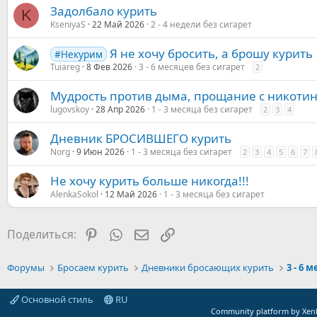
Задолбало курить
K
KseniyaS
22 Май 2026
2 - 4 недели без сигарет
Я не хочу бросить, а брошу курить
#Некурим
Tuiareg
8 Фев 2026
3 - 6 месяцев без сигарет
2
Мудрость против дыма, прощание с никоти
lugovskoy
28 Апр 2026
1 - 3 месяца без сигарет
2
3
4
Дневник БРОСИВШЕГО курить
Norg
9 Июн 2026
1 - 3 месяца без сигарет
2
3
4
5
6
7
Не хочу курить больше никогда!!!
AlenkaSokol
12 Май 2026
1 - 3 месяца без сигарет
Pinterest
WhatsApp
Электронная почта
Ссылка
Поделиться:
Форумы
Бросаем курить
Дневники бросающих курить
3 - 6 
Основной стиль
RU
Community platform by Xen