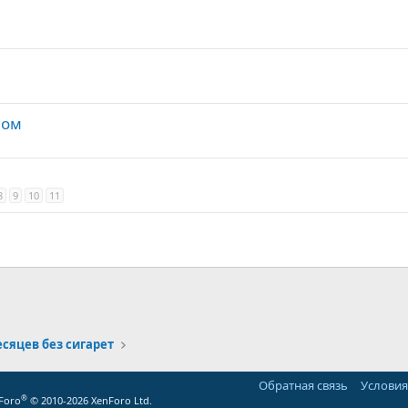
ном
8
9
10
11
месяцев без сигарет
Обратная связь
Условия
®
Foro
© 2010-2026 XenForo Ltd.