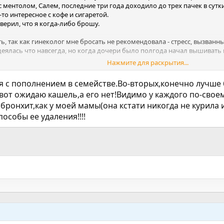
 с ментолом, Салем, последние три года доходило до трех пачек в су
о интересное с кофе и сигаретой.
верил, что я когда-либо брошу.
 так как гинеколог мне бросать не рекомендовала - стресс, вызванны
надеялась что навсегда, но когда дочери было полгода начал вышивать 
Нажмите для раскрытия...
ым номером два, дочери восемь лет (тьфу-тьфу-тьфу, мое курение на
аветные полосочки.
 с пополнением в семействе.Во-вторых,конечно лучше 
курить вместе со мной. Вот уже десять месяцев мы не курим. Уже два 
 вот ожидаю кашель,а его нет!Видимо у каждого по-своем
щи - с мая я начала кашлять. Даже так - КАШЛЯТЬ. Я думала, что выпл
ронхит,как у моей мамы(она кстати никогда не курила и
ван, да и тот с натяжкой. Терапевт и гинеколог сказали дружно - это
е уходит - он то затихает, то опять накидивается с новой силой, стои
особы ее удаления!!!!
 банально нет.
ется, но кашель не проходит.