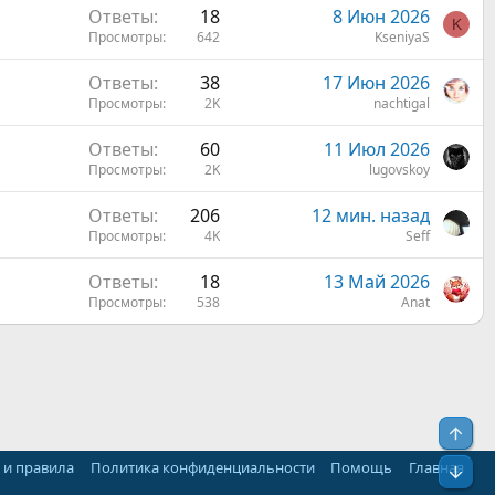
Ответы
18
8 Июн 2026
K
Просмотры
642
KseniyaS
Ответы
38
17 Июн 2026
Просмотры
2K
nachtigal
Ответы
60
11 Июл 2026
Просмотры
2K
lugovskoy
Ответы
206
12 мин. назад
Просмотры
4K
Seff
Ответы
18
13 Май 2026
Просмотры
538
Anat
Свер
 и правила
Политика конфиденциальности
Помощь
Главная
Сниз