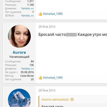
Сообщения
1.311
Реакции
1.140
Дневник
Читать »»
Лет курения
7
Наталья_1985
Р
ЗОЖня
Читать »»
е
а
28 Янв 2014
к
ц
БросалА часто))))))))) Каждое утро 
и
и
:
Aurora
Начинающий
Сообщения
84
Реакции
136
Дневник
Читать »»
Не курю с
05.06.2016
Метод
Сила Воли
Наталья_1985
Р
Лет курения
25
е
а
28 Янв 2014
к
ц
и
Aurora написал(а):
и
:
БросалА часто