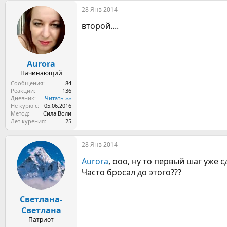
28 Янв 2014
второй....
Aurora
Начинающий
Сообщения
84
Реакции
136
Дневник
Читать »»
Не курю с
05.06.2016
Метод
Сила Воли
Лет курения
25
28 Янв 2014
Aurora
, ооо, ну то первый шаг уже с
Часто бросал до этого???
Светлана-
Светлана
Патриот