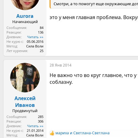
Смотри, а то помогут еще окружающие дот
Aurora
это у меня главная проблема. Вокру
Начинающий
Сообщения
84
Реакции
136
Дневник
Читать »»
Не курю с
05.06.2016
Метод
Сила Воли
Лет курения
25
28 Янв 2014
Не важно что во круг главное, что у
соблазну.
Алексей
Иванов
Продвинутый
Сообщения
285
Реакции
306
Дневник
Читать »»
Не курю с
21.01.2014
мариха
и
Светлана-Светлана
Р
Метод
Сила Воли