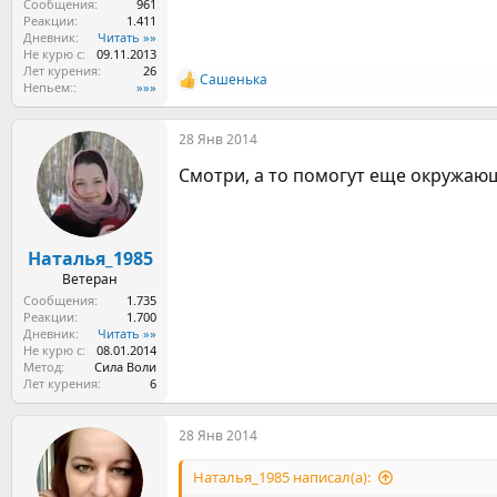
Сообщения
961
Реакции
1.411
Дневник
Читать »»
Не курю с
09.11.2013
Лет курения
26
Сашенька
Р
Непьем:
»»»
е
а
28 Янв 2014
к
ц
Смотри, а то помогут еще окружаю
и
и
:
Наталья_1985
Ветеран
Сообщения
1.735
Реакции
1.700
Дневник
Читать »»
Не курю с
08.01.2014
Метод
Сила Воли
Лет курения
6
28 Янв 2014
Наталья_1985 написал(а):