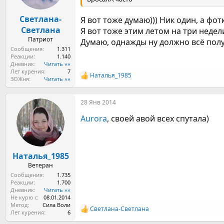
Светлана-
Я вот тоже думаю))) Ник один, а фот
Светлана
Я вот тоже этим летом на три недели 
Патриот
Думаю, однажды ну должно всё полу
Сообщения
1.311
Реакции
1.140
Дневник
Читать »»
Лет курения
7
Наталья_1985
Р
ЗОЖня
Читать »»
е
а
28 Янв 2014
к
ц
Aurora
, своей авой всех спутала)
и
и
:
Наталья_1985
Ветеран
Сообщения
1.735
Реакции
1.700
Дневник
Читать »»
Не курю с
08.01.2014
Метод
Сила Воли
Светлана-Светлана
Р
Лет курения
6
е