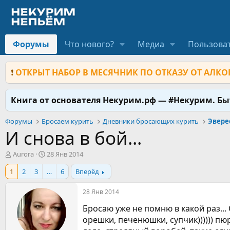
Форумы
Что нового?
Медиа
Пользова
❗
ОТКРЫТ НАБОР В МЕСЯЧНИК ПО ОТКАЗУ ОТ АЛКОГ
Книга от основателя Некурим.рф — #Некурим. Б
Форумы
Бросаем курить
Дневники бросающих курить
Эвере
И снова в бой...
А
Д
Aurora
28 Янв 2014
в
а
1
2
3
…
6
Вперёд
т
т
о
а
р
н
28 Янв 2014
т
а
Бросаю уже не помню в какой раз... О
е
ч
м
а
орешки, печенюшки, супчик)))))) пюре
ы
л