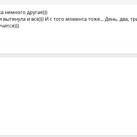
ка немного другая)))
вытянула и всё))) И с того момента тоже... День, два, тр
чится)))