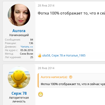
а
28 Янв 2014
к
ц
Фотка 100% отображает то, что я сейчас
и
и
:
Aurora
Начинающий
Сообщения
84
Реакции
136
Дневник
Читать »»
Не курю с
05.06.2016
Метод
Сила Воли
ulia58
,
Серж 78
и
Наталья_1985
Р
Лет курения
25
е
а
28 Янв 2014
к
ц
и
Aurora написал(а):
и
:
Фотка 100% отображает то, что я сейчас чувству
Серж 78
Авторитетная
личность