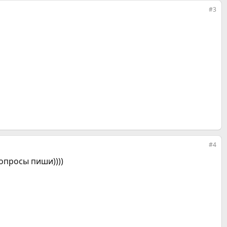
#3
#4
вопросы пиши))))