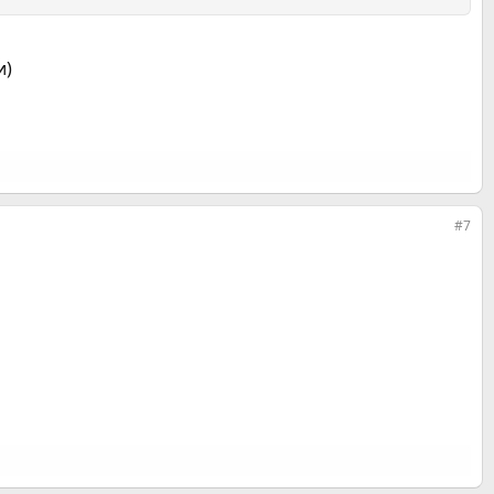
и)
#7