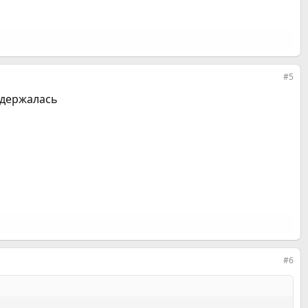
#5
ц держалась
#6