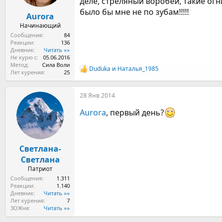
деле, стреляный воробей, такие огни
а
было бы мне не по зубам!!!!!
Aurora
Начинающий
Сообщения
84
Реакции
136
Дневник
Читать »»
Не курю с
05.06.2016
Метод
Сила Воли
Duduka
и
Наталья_1985
Р
Лет курения
25
е
а
28 Янв 2014
к
ц
Aurora
, первый день?
и
и
:
Светлана-
Светлана
Патриот
Сообщения
1.311
Реакции
1.140
Дневник
Читать »»
Лет курения
7
ЗОЖня
Читать »»