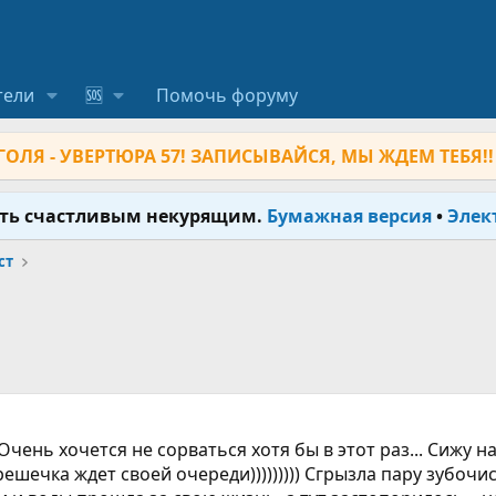
тели
🆘
Помочь форуму
ОЛЯ - УВЕРТЮРА 57! ЗАПИСЫВАЙСЯ, МЫ ЖДЕМ ТЕБЯ!!
ыть счастливым некурящим.
Бумажная версия
•
Элек
ст
чень хочется не сорваться хотя бы в этот раз... Сижу на 
шечка ждет своей очереди))))))))) Сгрызла пару зубочисто