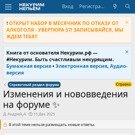
Вход
Регистрация
❗
ОТКРЫТ НАБОР В МЕСЯЧНИК ПО ОТКАЗУ ОТ
АЛКОГОЛЯ - УВЕРТЮРА 57! ЗАПИСЫВАЙСЯ, МЫ
ЖДЕМ ТЕБЯ!!
Книга от основателя Некурим.рф —
#Некурим. Быть счастливым некурящим.
Бумажная версия
•
Электронная версия
,
Аудио-
версия
Справка
Справочный раздел форума
Изменения и нововведения
на форуме ✨
А
Д
Андрей_А
15 Дек 2025
в
а
т
В этой теме нельзя размещать новые ответы.
т
о
а