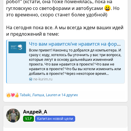
робот" (кстати, она тоже поменялась, пока на
гугловскую со светофорами и автобусами
. Но
это временно, скоро станет более удобной)
На сегодня пока все. А мы всегда ждем ваших идей
и предложений в теме:
Что вам нравится/не нравится на форуме. Что добавить?
Всем привет! Наконец то добрался дл компьютера. И
сразу с ходу, хотелось бы уточнить у вас три вопроса,
которые лягут в основу дальнейших изменений
проекта. Что вам нравится в проекте? Что вам не
нравится в проекте? Что бы вы хотели изменить или
добавить в проекте? Через некоторое время...
ne-kurim.ru
Tabaki
,
Лапша
,
Lauren
и 14 других
Р
е
а
к
Андрей_А
ц
V.I.P
Капитан новой цели
и
и
: