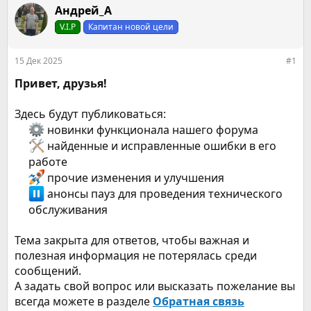
р
н
Андрей_А
т
а
е
ч
V.I.P
Капитан новой цели
м
а
ы
л
15 Дек 2025
#1
а
Привет, друзья!
Здесь будут публиковаться:
новинки функционала нашего форума​
найденные и исправленные ошибки в его
работе​
прочие изменения и улучшения​
анонсы пауз для проведения технического
обслуживания​
Тема закрыта для ответов, чтобы важная и
полезная информация не потерялась среди
сообщений.
А задать свой вопрос или высказать пожелание вы
всегда можете в разделе
Обратная связь