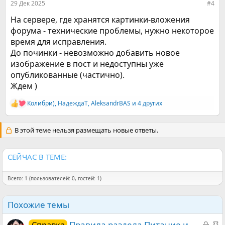
29 Дек 2025
#4
На сервере, где хранятся картинки-вложения
форума - технические проблемы, нужно некоторое
время для исправления.
До починки - невозможно добавить новое
изображение в пост и недоступны уже
опубликованные (частично).
Ждем )
Колибри)
,
НадеждаТ
,
AleksandrBАS
и 4 других
Р
е
а
В этой теме нельзя размещать новые ответы.
к
ц
и
и
СЕЙЧАС В ТЕМЕ:
:
Всего: 1 (пользователей: 0, гостей: 1)
Похожие темы
З
З
Правила раздела Питание и