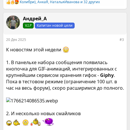
Колибри)
,
АнкаЯ
,
НатальяИванова
и 32 других
Р
е
а
к
Андрей_А
ц
V.I.P
Капитан новой цели
и
и
:
20 Дек 2025
#3
К новостям этой недели
1. В панельке набора сообщения появилась
кнопочка для GIF-анимаций, интегрированных с
крупнейшим сервисом хранения гифок -
Giphy
.
Пока в тестовом режиме (ограничение 100 шт. в
час на весь форум), скоро расширимся до полного.
2. И несколько новых смайликов