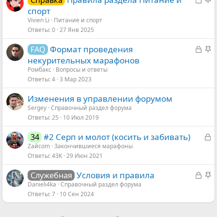
Справка
а
а
спорт
к
к
Vivien Li
Питание и спорт
Ответы
0
27 Янв 2025
р
р
ы
е
З
З
Формат проведения
FAQ
т
п
а
а
некурительных марафонов
а
л
к
к
Ромбакс
Вопросы и ответы
е
Ответы
4
3 Мар 2023
р
р
н
ы
е
о
Изменения в управлении форумом
т
п
Sergey
Справочный раздел форума
а
л
Ответы
25
10 Июл 2019
е
н
З
#2 Серп и молот (косить и забивать)
34
о
а
Zaйcom
Закончившиеся марафоны
Ответы
43K
29 Июн 2021
к
р
З
З
Условия и правила
Служебная
ы
а
а
Danieli4ka
Справочный раздел форума
т
Ответы
7
10 Сен 2024
к
к
а
р
р