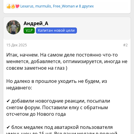
Lexarus
,
murmulis
,
Free_Woman
и 8 других
Р
е
а
к
Андрей_А
ц
V.I.P
Капитан новой цели
и
и
:
15 Дек 2025
#2
Итак, начнем. На самом деле постоянно что-то
меняется, добавляется, оптимизируется, иногда не
совсем заметное на глаз )
Но далеко в прошлое уходить не будем, из
недавнего:
✔ добавили новогодние реакции, посыпали
снегом форум. Поставили елку с обратным
отсчетом до Нового года
✔ блок медалек под аватаркой пользователя
уменьшен до 15 шт. Все ваши медали в полной