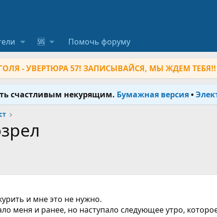
тели
🆘
Помочь форуму
ОЛЯ - УВЕРТЮРА 57! ЗАПИСЫВАЙСЯ, МЫ ЖДЕМ ТЕБЯ!!
ыть счастливым некурящим.
Бумажная версия
•
Элек
ст
озрел
курить и мне это не нужно.
о меня и ранее, но наступало следующее утро, которое 