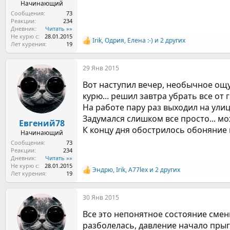
Начинающий
Сообщения
73
Реакции
234
Дневник
Читать »»
Не курю с
28.01.2015
Irik
,
Одрия
,
Елена :-)
и 2 других
Р
Лет курения
19
е
а
29 Янв 2015
к
ц
Вот наступил вечер, необычное ощуще
и
и
курю... решил завтра убрать все от 
:
На работе пару раз выходил на ули
Задумался слишком все просто... мож
Евгений78
К концу дня обострилось обоняние 
Начинающий
Сообщения
73
Реакции
234
Дневник
Читать »»
Не курю с
28.01.2015
Эндрю
,
Irik
,
A77lex
и 2 других
Р
Лет курения
19
е
а
30 Янв 2015
к
ц
Все это непонятное состояние смени
и
и
разболелась, давление начало прыга