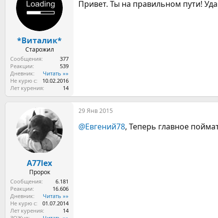
Привет. Ты на правильном пути! Уда
*Виталик*
Старожил
Сообщения
377
Реакции
539
Дневник
Читать »»
Не курю с
10.02.2016
Лет курения
14
29 Янв 2015
@Евгений78
, Теперь главное пойма
A77lex
Пророк
Сообщения
6.181
Реакции
16.606
Дневник
Читать »»
Не курю с
01.07.2014
Лет курения
14
ЗОЖня
Читать »»