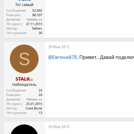
Тот самый
Сообщения
52.692
Реакции
88.537
Дневник
Читать »»
Не курю с
27.11.2013
Метод
Табекс
Лет курения
30
29 Янв 2015
S
@Евгений78
. Привет.. Давай подклю
STALK..
Наблюдатель
Сообщения
23
Реакции
24
Дневник
Читать »»
Не курю с
25.01.2015
Метод
Сила Воли
Лет курения
13
29 Янв 2015