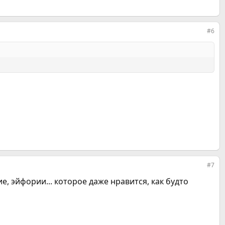
#6
#7
е, эйфории... которое даже нравится, как будто