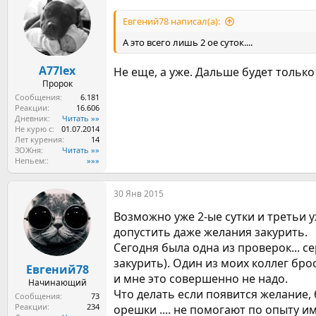
ц
и
Евгений78 написал(а):
и
:
А это всего лишь 2 ое суток....
A77lex
Не еще, а уже. Дальше будет только
Пророк
Сообщения
6.181
Реакции
16.606
Дневник
Читать »»
Не курю с
01.07.2014
Лет курения
14
ЗОЖня
Читать »»
Непьем:
»»»
30 Янв 2015
Возможно уже 2-ые сутки и третьи у
допустить даже желания закурить.
Сегодня была одна из проверок... се
закурить). Один из моих коллег брос
Евгений78
и мне это совершенно не надо.
Начинающий
Что делать если появится желание, б
Сообщения
73
Реакции
234
орешки .... не помогают по опыту 