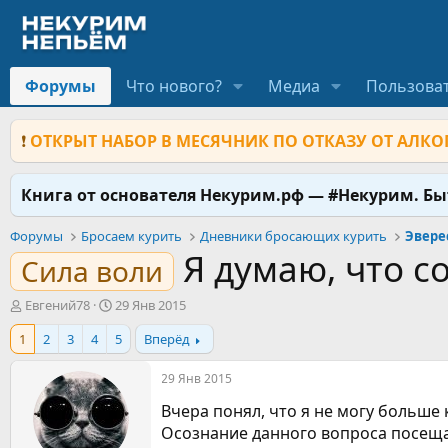
Форумы
Что нового?
Медиа
Пользова
❗
ОТКРЫТ НАБОР В МЕСЯЧНИК ПО ОТКАЗУ ОТ АЛКОГ
Книга от основателя Некурим.рф — #Некурим. Б
Форумы
Бросаем курить
Дневники бросающих курить
Эвере
Я думаю, что с
Сила воли
А
Д
Евгений78
29 Янв 2015
в
а
1
2
3
4
5
Вперёд
т
т
о
а
р
н
29 Янв 2015
т
а
Вчера понял, что я не могу больше 
е
ч
м
а
Осознание данного вопроса посещал