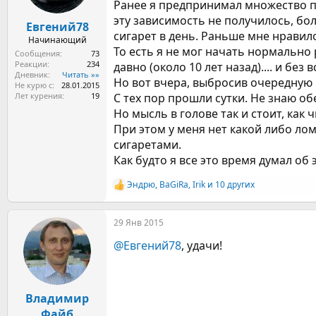
ы
л
Ранее я предпринимал множество по
а
эту зависимость не получилось, бо
Евгений78
сигарет в день. Раньше мне нравилос
Начинающий
То есть я не мог начать нормально 
Сообщения
73
Реакции
234
давно (около 10 лет назад).... и без в
Дневник
Читать »»
Но вот вчера, выбросив очередную п
Не курю с
28.01.2015
Лет курения
19
С тех пор прошли сутки. Не знаю обе
Но мысль в голове так и стоит, как ч
При этом у меня нет какой либо ломк
сигаретами.
Как будто я все это время думал об 
Эндрю
,
BaGiRa
,
Irik
и 10 других
Р
е
а
29 Янв 2015
к
ц
@Евгений78
, удачи!
и
и
:
Владимир
Файб