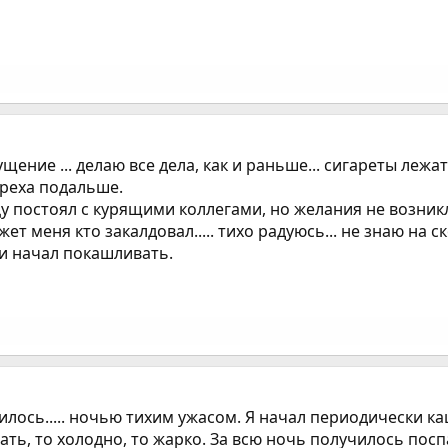
ние ... делаю все дела, как и раньше... сигареты лежат 
греха подальше.
цу постоял с курящими коллегами, но желания не возник
ет меня кто закалдовал..... тихо радуюсь... не знаю на с
и начал покашливать.
лось..... ночью тихим ужасом. Я начал периодически кашл
ть, то холодно, то жарко. За всю ночь получилось поспа