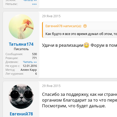
Непьем:
»»»
29 Янв 2015
Евгений78 написал(а):
Как будто я все это время думал об этом, т
Татьяна174
Удачи в реализации
Форум в по
Писатель
Сообщения
530
Реакции
771
Дневник
Читать »»
Не курю с
12.01.2016
Метод
Аллен Карр
Лет курения
6
29 Янв 2015
Спасибо за поддержку, как ни стран
организм благодарит за то что пере
Посмотрим, что будет дальше.
Евгений78