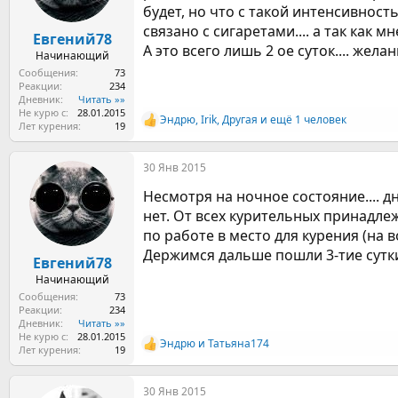
:
будет, но что с такой интенсивност
связано с сигаретами.... а так как мн
Евгений78
А это всего лишь 2 ое суток.... жела
Начинающий
Сообщения
73
Реакции
234
Дневник
Читать »»
Не курю с
28.01.2015
Эндрю
,
Irik
,
Другая
и ещё 1 человек
Р
Лет курения
19
е
а
30 Янв 2015
к
ц
Несмотря на ночное состояние.... д
и
и
нет. От всех курительных принадлеж
:
по работе в место для курения (на 
Держимся дальше пошли 3-тие сутки
Евгений78
Начинающий
Сообщения
73
Реакции
234
Дневник
Читать »»
Не курю с
28.01.2015
Эндрю
и
Татьяна174
Р
Лет курения
19
е
а
30 Янв 2015
к