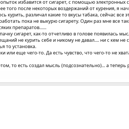
пыток избавится от сигарет, с помощью электронных си
лее того после некоторых воздержаний от курения, я нач
ь курить, различал какие то вкусы табака, сейчас все эт
работать пока не выкурю сигарету. Один раз мне все таки
сяких препаратов......
ачку сигарет, как-то отчетливо в голове появилась мысл
щаний не курить себе и никому не давал.... ни с кем не 
ья то установка.
и или еще чего-то. Да есть чувство, что чего-то не хват
этом, то есть создал мысль (подсознательно)... а теперь 