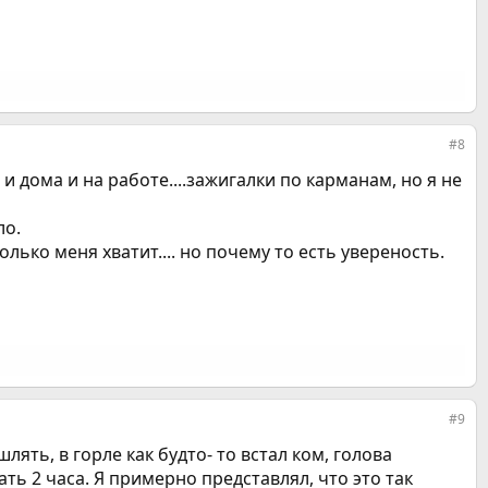
#8
и дома и на работе....зажигалки по карманам, но я не
ло.
колько меня хватит.... но почему то есть увереность.
#9
ять, в горле как будто- то встал ком, голова
ть 2 часа. Я примерно представлял, что это так