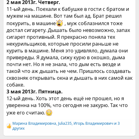
2 мая 2013г. Четверг.
11-ый день. Поехали к бабушке в гости с братом и
мужем на машине. Вот там был ад. Брат решил
покурить, в машине
, муж соблазнился тоже
достал сигарету. Дышать было невозможно, запах
сигарет противный. Я прекрасно поняла тех
некурильщиков, которые просили раньше не
курить в машине. Меня это удивляло, думала они
привереды. Я думала, сижу курю в окошко, дыма
почти нет. Но я не знала, что дым есть везде и
такой что аж дышать не чем. Пришлось создавать
сквозняк открывать окна и дышать в них самой как
собаке.
3 мая 2013г. Пятница.
12-ый день. Хоть этот день ещё не прошел, но я
уверенна на 100%, что сегодня не закурю. Так что
уже его считаю.
Марина Владимировна
,
Julia235
,
Игорь Владимирович
и 3
Р
других
е
а