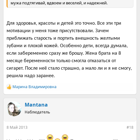
мужа подтягивай, вдвоем и веселей, и надежней.
Для здоровья, красоты и детей это точно. Все эти три
мотивации у меня тоже присутствовали. Зачем
приближать старость и портить внешность желтыми
зубами и плохой кожей. Особенно дети, всегда думала,
если забеременею сразу же брошу. Жена брата на 8
месяце беременности только смогла отказаться от
сигарет. После неё стало страшно, а мало ли и я не смогу,
решила надо заранее.
Марина Владимировна
Р
е
а
к
Mantana
ц
Наблюдатель
и
и
:
8 Май 2013
#18