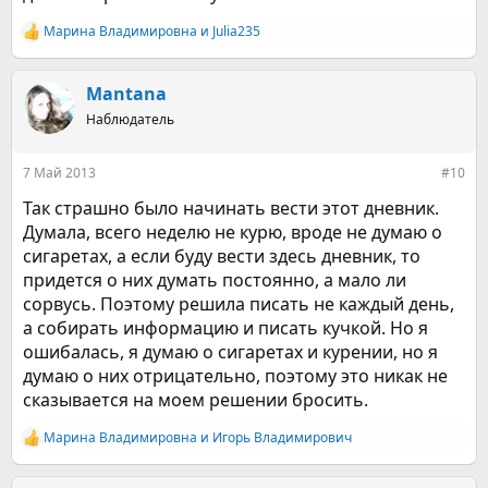
Марина Владимировна
и
Julia235
Р
е
а
к
Mantana
ц
Наблюдатель
и
и
:
7 Май 2013
#10
Так страшно было начинать вести этот дневник.
Думала, всего неделю не курю, вроде не думаю о
сигаретах, а если буду вести здесь дневник, то
придется о них думать постоянно, а мало ли
сорвусь. Поэтому решила писать не каждый день,
а собирать информацию и писать кучкой. Но я
ошибалась, я думаю о сигаретах и курении, но я
думаю о них отрицательно, поэтому это никак не
сказывается на моем решении бросить.
Марина Владимировна
и
Игорь Владимирович
Р
е
а