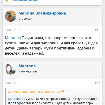
Р
е
а
к
Марина Владимировна
ц
Старожил
и
и
:
7 Май 2013
#16
Mantana
,Ты умничка, что вовремя поняла, что
курить плохо и для здоровья, и для красоты, и для
детей. Давай теперь мужа подтягивай, вдвоем и
веселей, и надежней.
Mantana
Наблюдатель
8 Май 2013
#17
Марина Владимировна написал(а):
Mantana
,Ты умничка, что вовремя поняла, что курить плохо
и для здоровья, и для красоты, и для детей. Давай теперь