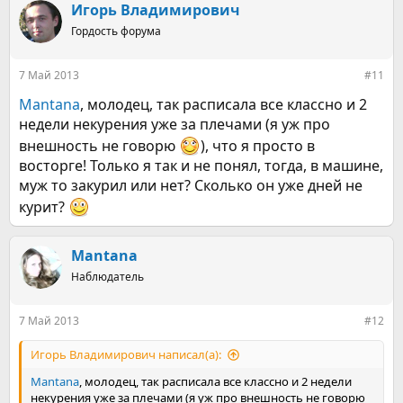
к
Игорь Владимирович
ц
Гордость форума
и
и
:
7 Май 2013
#11
Mantana
, молодец, так расписала все классно и 2
недели некурения уже за плечами (я уж про
внешность не говорю
), что я просто в
восторге! Только я так и не понял, тогда, в машине,
муж то закурил или нет? Сколько он уже дней не
курит?
Mantana
Наблюдатель
7 Май 2013
#12
Игорь Владимирович написал(а):
Mantana
, молодец, так расписала все классно и 2 недели
некурения уже за плечами (я уж про внешность не говорю