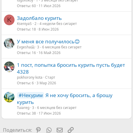
lugovskoy
1 - 3 месяца без сигарет
Ответы
60
11 Июл 2026
Задолбало курить
K
KseniyaS
2 - 4 недели без сигарет
Ответы
18
8 Июн 2026
У меня все получилось😊
Evgesha🤗
3 - 6 месяцев без сигарет
Ответы
16
16 Май 2026
1 пост, попытка бросить курить пусть будет
4328
pokhorony kota
Старт
Ответы
6
3 Мар 2026
Я не хочу бросить, а брошу
#Некурим
курить
Tuiareg
3 - 6 месяцев без сигарет
Ответы
38
17 Июн 2026
Pinterest
WhatsApp
Электронная почта
Ссылка
Поделиться: