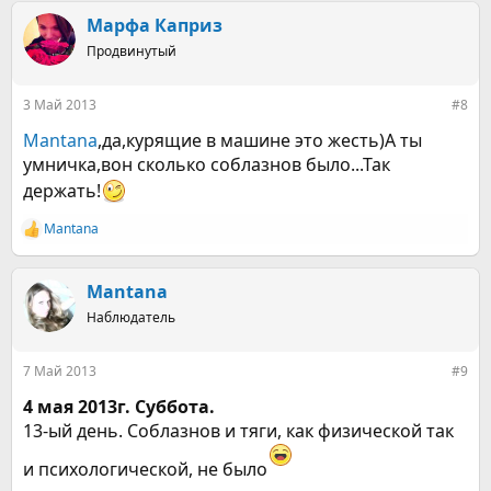
к
Марфа Каприз
ц
и
Продвинутый
и
:
3 Май 2013
#8
Mantana
,да,курящие в машине это жесть)А ты
умничка,вон сколько соблазнов было...Так
держать!
Mantana
Р
е
а
к
Mantana
ц
Наблюдатель
и
и
:
7 Май 2013
#9
4 мая 2013г. Суббота.
13-ый день. Соблазнов и тяги, как физической так
и психологической, не было