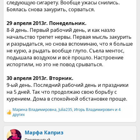
следующую сигарету. Вообще ужасы снились.
Боялась снова закурить, сорваться.
29 апреля 2013г. Понедельник.
8-й день. Первый рабочий день, и как назло
начальство трепет нервы. Первая мысль закурить
и разрыдаться, но снова вспоминаю, что я больше
не курю, а рыдать вообще глупо. Съела ментос,
подышала воздухом и всё прошло. Настроение
испортили, но это не повод срываться.
30 апреля 2013г. Вторник.
9-ый день. Последний рабочий день и праздники
на 5 дней. Так что продолжаю свою борьбу с
курением. Дома в спокойной обстановке проще.
Марина Владимировна
,
Julia235
,
Игорь Владимирович
и 4
Р
других
е
а
к
Марфа Каприз
ц
и
Продвинутый