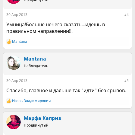
и
:
30 Апр 2013
#4
Умница!Больше нечего сказать...идешь в
правильном направлении!!!
Mantana
Р
е
а
к
Mantana
ц
Наблюдатель
и
и
:
30 Апр 2013
#5
Спасибо, главное и дальше так "идти" без срывов.
Игорь Владимирович
Р
е
а
к
Марфа Каприз
ц
Продвинутый
и
и