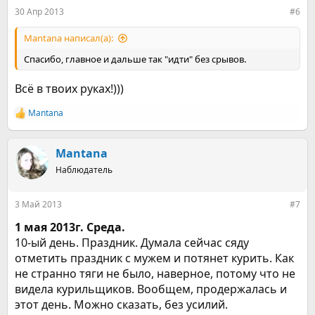
:
30 Апр 2013
#6
Mantana написал(а):
Спасибо, главное и дальше так "идти" без срывов.
Всё в твоих руках!)))
Mantana
Р
е
а
к
Mantana
ц
Наблюдатель
и
и
:
3 Май 2013
#7
1 мая 2013г. Среда.
10-ый день. Праздник. Думала сейчас сяду
отметить праздник с мужем и потянет курить. Как
не странно тяги не было, наверное, потому что не
видела курильщиков. Вообщем, продержалась и
этот день. Можно сказать, без усилий.