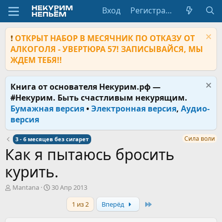
Вход
Регистрация
❗
ОТКРЫТ НАБОР В МЕСЯЧНИК ПО ОТКАЗУ ОТ
АЛКОГОЛЯ - УВЕРТЮРА 57! ЗАПИСЫВАЙСЯ, МЫ
ЖДЕМ ТЕБЯ!!
Книга от основателя Некурим.рф —
#Некурим. Быть счастливым некурящим.
Бумажная версия
•
Электронная версия
,
Аудио-
версия
Сила воли
3 - 6 месяцев без сигарет
Как я пытаюсь бросить
курить.
А
Д
Mantana
30 Апр 2013
в
а
Last
1 из 2
Вперёд
т
т
о
а