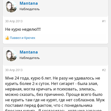
р
н
Mantana
т
а
е
Наблюдатель
ч
м
а
ы
л
30 Апр 2013
#1
а
Не курю неделю!!!!
Паввел
и
Крючек
Р
е
а
к
Mantana
ц
Наблюдатель
и
и
:
30 Апр 2013
#2
Мне 24 года, курю 6 лет. Не разу не удавалось не
курить более 2-х суток. Нет сигарет - была злая,
нервная, могла кричать и психовать, злилась,
можно сказать, без причинно. Проще всего было
не курить там где не курят, где нет соблазнов. Муж
поставил перед фактом, что с понедельника
бросаем курить. Я согласилась, хотя уже заранее