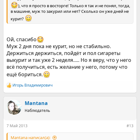
), что я просто в восторге! Только я так и не понял, тогда,
в машине, муж то закурил или нет? Сколько он уже дней не
курит?
Ой, спасибо
Муж 2 дня пока не курит, но не стабильно.
Держиться держиться, пойдёт и пол сигареты
выкурит и так уже 2 неделя..... Но я веру, что у него
всё получиться, есть желание у него, потому что
ещё бориться.
Игорь Владимирович
Р
е
а
к
Mantana
ц
Наблюдатель
и
и
:
7 Май 2013
#13
Mantana написал(а):