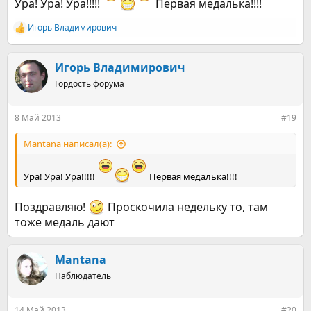
Ура! Ура! Ура!!!!!
Первая медалька!!!!
Игорь Владимирович
Р
е
а
к
Игорь Владимирович
ц
Гордость форума
и
и
:
8 Май 2013
#19
Mantana написал(а):
Ура! Ура! Ура!!!!!
Первая медалька!!!!
Поздравляю!
Проскочила недельку то, там
тоже медаль дают
Mantana
Наблюдатель
14 Май 2013
#20