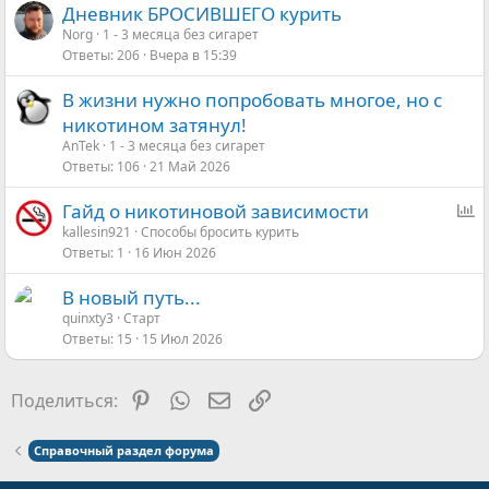
Дневник БРОСИВШЕГО курить
Norg
1 - 3 месяца без сигарет
Ответы
206
Вчера в 15:39
В жизни нужно попробовать многое, но с
никотином затянул!
AnTek
1 - 3 месяца без сигарет
Ответы
106
21 Май 2026
О
Гайд о никотиновой зависимости
п
kallesin921
Способы бросить курить
Ответы
1
16 Июн 2026
р
о
В новый путь...
с
quinxty3
Старт
Ответы
15
15 Июл 2026
Pinterest
WhatsApp
Электронная почта
Ссылка
Поделиться:
Справочный раздел форума