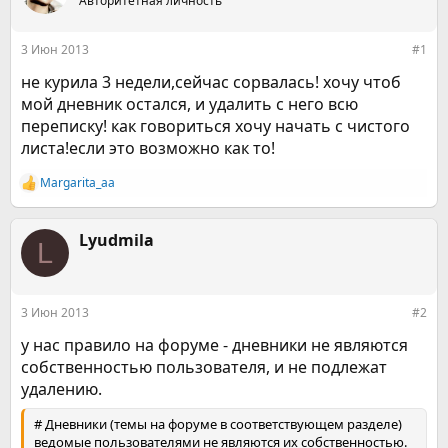
р
Авторитетная личность
н
т
а
е
ч
3 Июн 2013
#1
м
а
ы
л
не курила 3 недели,сейчас сорвалась! хочу чтоб
а
мой дневник остался, и удалить с него всю
переписку! как говориться хочу начать с чистого
листа!если это возможно как то!
Margarita_aa
Р
е
а
к
Lyudmila
L
ц
и
и
:
3 Июн 2013
#2
у нас правило на форуме - дневники не являются
собственностью пользователя, и не подлежат
удалению.
# Дневники (темы на форуме в соответствующем разделе)
ведомые пользователями не являются их собственностью.