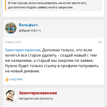
В том случае, если пользователь не хочет вести его,
достаточно подать заявку на его закрытие.
Вольфыч
Добрый пчЁл =)
4 Июн 2013
#3
Заинтересованная
, Дополню только, что если
хочется все старое удалить - создай новый с тем
же названием, а старый мы закроем по заявке.
Нужно будет только ссылку в профиле поправить
на новый дневник.
crazy bee
Р
е
а
к
Заинтересованная
ц
Авторитетная личность
и
и