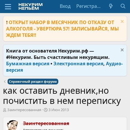
Вход
Регистрация
❗
ОТКРЫТ НАБОР В МЕСЯЧНИК ПО ОТКАЗУ ОТ
АЛКОГОЛЯ - УВЕРТЮРА 57! ЗАПИСЫВАЙСЯ, МЫ
ЖДЕМ ТЕБЯ!!
Книга от основателя Некурим.рф —
#Некурим. Быть счастливым некурящим.
Бумажная версия
•
Электронная версия
,
Аудио-
версия
Справочный раздел форума
как оставить дневник,но
почистить в нем переписку
А
Д
Заинтересованная
3 Июн 2013
в
а
т
т
Заинтересованная
о
а