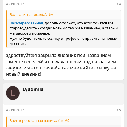
:
4 Сен 2013
#4
Вольфыч написал(а):
Заинтересованная
, Дополню только, что если хочется все
старое удалить - создай новый с тем же названием, а старый
мы закроем по заявке.
Нужно будет только ссылку в профиле поправить на новый
дневник.
здраствуйте!я закрыла дневник под названием
-вместе веселей! и создала новый под названием
-неужели я это поняла! а как мне найти ссылку на
новый дневник!
Lyudmila
L
4 Сен 2013
#5
Заинтересованная написал(а):