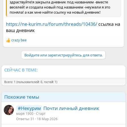
здраствуйте!я закрыла дневник под названием -вместе
веселей! и создала новый под названием -неужели я это
поняла! а как мне найти ссылку на новый дневник!
https://ne-kurim.ru/forum/threads/10436/
ссылка на
ваш дневник
crazy bee
Р
е
а
Войдите или зарегистрируйтесь для ответа.
к
ц
и
и
СЕЙЧАС В ТЕМЕ:
:
Всего: 1 (пользователей: 0, гостей: 1)
Похожие темы
Почти личный дневник
#Некурим
маря 1900
Старт
Ответы
31
18 Мар 2026