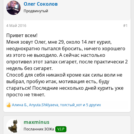
р
н
Олег Соколов
т
а
е
Продвинутый
ч
м
а
ы
л
4 Май 2016
#1
а
Привет всем!
Меня зовут Олег, мне 29, около 14 лет курил,
неоднократно пытался бросить, ничего хорошего
из этого не выходило. А сейчас настолько
опротивел этот запах сигарет, после практически 2
недель без сигарет.
Способ для себя никакой кроме как силы воли не
выбрал, пробую итак, мотивация есть, буду
стараться! Последние несколько дней курить уже
просто не тянет.
Алина Б.
,
Anyuta.Shklyaeva
,
толстый_кот
и 5 других
Р
е
а
к
maxminus
ц
Посланник ЗОЖа
V.I.P
и