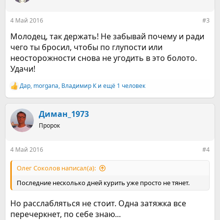
и
:
4 Май 2016
#3
Молодец, так держать! Не забывай почему и ради
чего ты бросил, чтобы по глупости или
неосторожности снова не угодить в это болото.
Удачи!
Дар
,
morgana
,
Владимир К
и ещё 1 человек
Р
е
а
к
Диман_1973
ц
Пророк
и
и
:
4 Май 2016
#4
Олег Соколов написал(а):
Последние несколько дней курить уже просто не тянет.
Но расслабляться не стоит. Одна затяжка все
перечеркнет, по себе знаю...