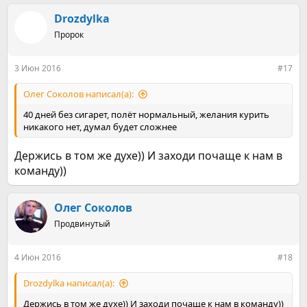
а
к
Drozdylka
ц
Пророк
и
и
:
3 Июн 2016
#17
Олег Соколов написал(а):
40 дней без сигарет, полёт нормальный, желания курить
никакого нет, думал будет сложнее
Держись в том же духе)) И заходи почаще к нам в
команду))
Олег Соколов
Продвинутый
4 Июн 2016
#18
Drozdylka написал(а):
Держись в том же духе)) И заходи почаще к нам в команду))