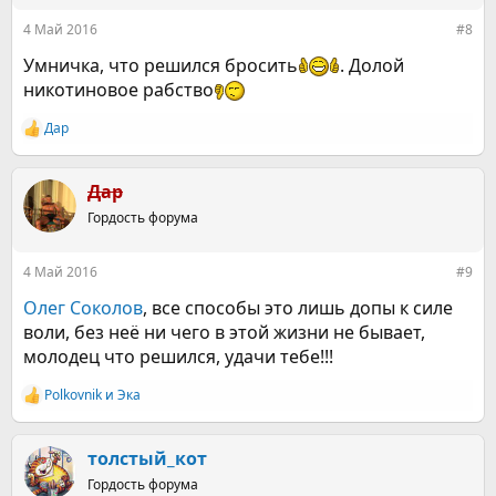
:
4 Май 2016
#8
Умничка, что решился бросить
. Долой
никотиновое рабство
Дар
Р
е
а
к
Дар
ц
Гордость форума
и
и
:
4 Май 2016
#9
Олег Соколов
, все способы это лишь допы к силе
воли, без неё ни чего в этой жизни не бывает,
молодец что решился, удачи тебе!!!
Polkovnik
и
Эка
Р
е
а
к
толстый_кот
ц
Гордость форума
и