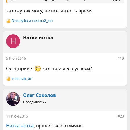
захожу как могу, не всегда есть время
Drozdylka
и
толстый_кот
Р
е
а
к
Натка нотка
Н
ц
и
и
:
5 Июн 2016
#19
Олег,привет
как твои дела-успехи?
толстый_кот
Р
е
а
к
Олег Соколов
ц
Продвинутый
и
и
:
11 Июн 2016
#20
Натка нотка
, привет! всё отлично