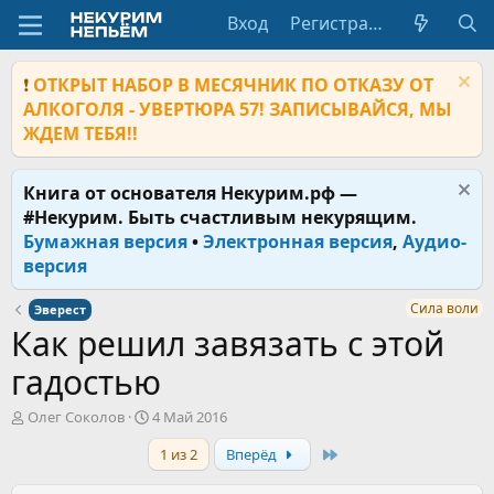
Вход
Регистрация
❗
ОТКРЫТ НАБОР В МЕСЯЧНИК ПО ОТКАЗУ ОТ
АЛКОГОЛЯ - УВЕРТЮРА 57! ЗАПИСЫВАЙСЯ, МЫ
ЖДЕМ ТЕБЯ!!
Книга от основателя Некурим.рф —
#Некурим. Быть счастливым некурящим.
Бумажная версия
•
Электронная версия
,
Аудио-
версия
Сила воли
Эверест
Как решил завязать с этой
гадостью
А
Д
Олег Соколов
4 Май 2016
в
а
Last
1 из 2
Вперёд
т
т
о
а