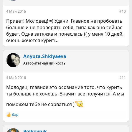
и
:
4 Май 2016
#10
Привет! Молодец! =) Удачи. Главное не пробовать
больше и не проверять себя, типа как оно сейчас
будет. Одна затяжка и понеслась (( у меня 10 дней,
очень хочется курить.
Anyuta.Shklyaeva
Авторитетная личность
4 Май 2016
#11
Молодец, главное это осознание того, что курить
ты больше не хочешь. Значит все получится. А мы
поможем тебе не сорваться )
Дар
Р
е
а
к
Polkovnik