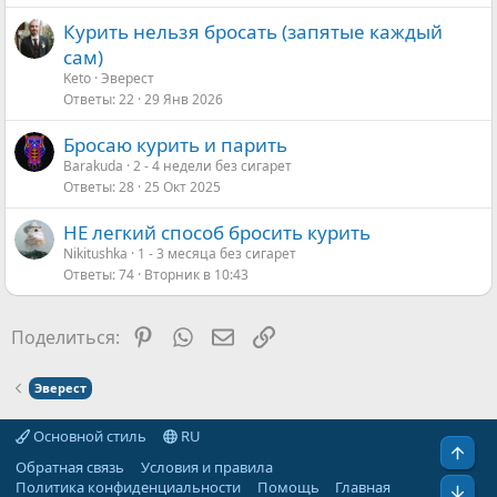
Курить нельзя бросать (запятые каждый
сам)
Keto
Эверест
Ответы
22
29 Янв 2026
Бросаю курить и парить
Barakuda
2 - 4 недели без сигарет
Ответы
28
25 Окт 2025
НЕ легкий способ бросить курить
Nikitushka
1 - 3 месяца без сигарет
Ответы
74
Вторник в 10:43
Pinterest
WhatsApp
Электронная почта
Ссылка
Поделиться:
Эверест
Основной стиль
RU
Свер
Обратная связь
Условия и правила
Политика конфиденциальности
Помощь
Главная
Сниз