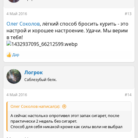
и
и
:
4 Май 2016
#13
Олег Соколов
, лёгкий способ бросить курить - это
настрой и хорошее настроение. Удачи. Мы верим
в тебя!
Дар
Р
е
а
к
Логрок
ц
Саблезубый белк.
и
и
:
4 Май 2016
#14
Олег Соколов написал(а):
А сейчас настолько опротивел этот запах сигарет, после
практически 2 недель без сигарет.
Способ для себя никакой кроме как силы воли не выбрал