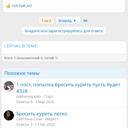
толстый_кот
Р
е
а
Last
1 из 2
Вперёд
к
ц
и
Войдите или зарегистрируйтесь для ответа.
и
:
СЕЙЧАС В ТЕМЕ:
Всего: 1 (пользователей: 0, гостей: 1)
Похожие темы
1 пост, попытка бросить курить пусть будет
4328
pokhorony kota
Старт
Ответы
6
3 Мар 2026
Бросить курить легко
Светлана Сочи
Эверест
Ответы
5
13 Окт 2025