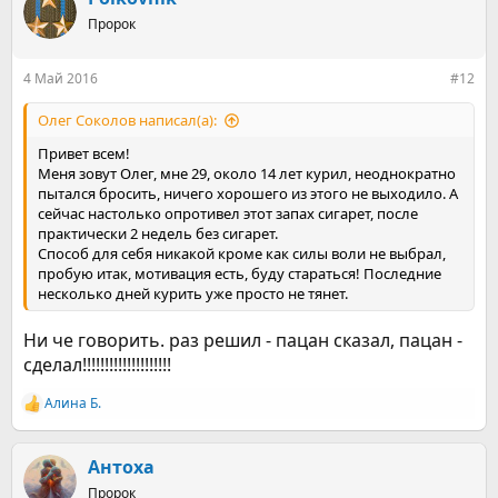
ц
Пророк
и
и
:
4 Май 2016
#12
Олег Соколов написал(а):
Привет всем!
Меня зовут Олег, мне 29, около 14 лет курил, неоднократно
пытался бросить, ничего хорошего из этого не выходило. А
сейчас настолько опротивел этот запах сигарет, после
практически 2 недель без сигарет.
Способ для себя никакой кроме как силы воли не выбрал,
пробую итак, мотивация есть, буду стараться! Последние
несколько дней курить уже просто не тянет.
Ни че говорить. раз решил - пацан сказал, пацан -
сделал!!!!!!!!!!!!!!!!!!!!
Алина Б.
Р
е
а
к
Aнтоxa
ц
Пророк