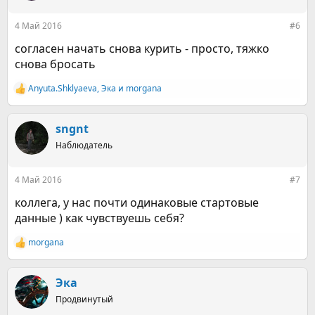
и
:
4 Май 2016
#6
согласен начать снова курить - просто, тяжко
снова бросать
Anyuta.Shklyaeva
,
Эка
и
morgana
Р
е
а
к
sngnt
ц
Наблюдатель
и
и
:
4 Май 2016
#7
коллега, у нас почти одинаковые стартовые
данные ) как чувствуешь себя?
morgana
Р
е
а
к
Эка
ц
Продвинутый
и
и