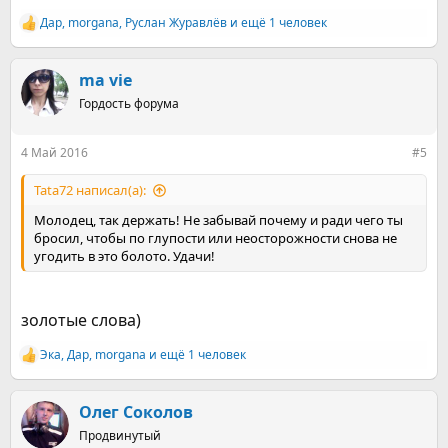
Дар
,
morgana
,
Руслан Журавлёв
и ещё 1 человек
Р
е
а
к
ma vie
ц
Гордость форума
и
и
:
4 Май 2016
#5
Tata72 написал(а):
Молодец, так держать! Не забывай почему и ради чего ты
бросил, чтобы по глупости или неосторожности снова не
угодить в это болото. Удачи!
золотые слова)
Эка
,
Дар
,
morgana
и ещё 1 человек
Р
е
а
к
Олег Соколов
ц
Продвинутый
и