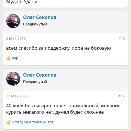
Мудро. Удачи.
Олег Соколов
Продвинутый
5 Май 2016
#15
всем спасибо за поддержку, пора на боковую
Дар
Р
е
а
к
Олег Соколов
ц
Продвинутый
и
и
:
31 Май 2016
#16
40 дней без сигарет, полёт нормальный, желания
курить никакого нет, думал будет сложнее
Drozdylka
и
толстый_кот
Р
е