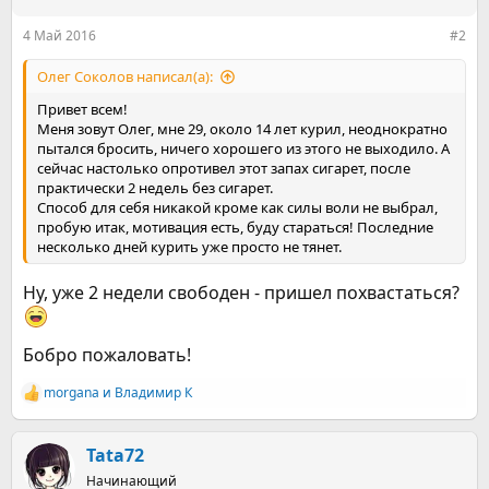
и
:
4 Май 2016
#2
Олег Соколов написал(а):
Привет всем!
Меня зовут Олег, мне 29, около 14 лет курил, неоднократно
пытался бросить, ничего хорошего из этого не выходило. А
сейчас настолько опротивел этот запах сигарет, после
практически 2 недель без сигарет.
Способ для себя никакой кроме как силы воли не выбрал,
пробую итак, мотивация есть, буду стараться! Последние
несколько дней курить уже просто не тянет.
Ну, уже 2 недели свободен - пришел похвастаться?
Бобро пожаловать!
morgana
и
Владимир К
Р
е
а
к
Tata72
ц
Начинающий
и