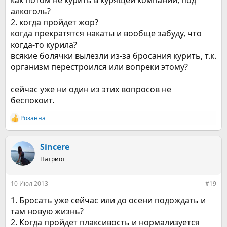
как потом не курить в курящей компании, под
алкоголь?
2. когда пройдет жор?
когда прекратятся накаты и вообще забуду, что
когда-то курила?
всякие болячки вылезли из-за бросания курить, т.к.
организм перестроился или вопреки этому?
сейчас уже ни один из этих вопросов не
беспокоит.
Розанна
Р
е
а
к
Sincere
ц
Патриот
и
и
:
10 Июл 2013
#19
1. Бросать уже сейчас или до осени подождать и
там новую жизнь?
2. Когда пройдет плаксивость и нормализуется