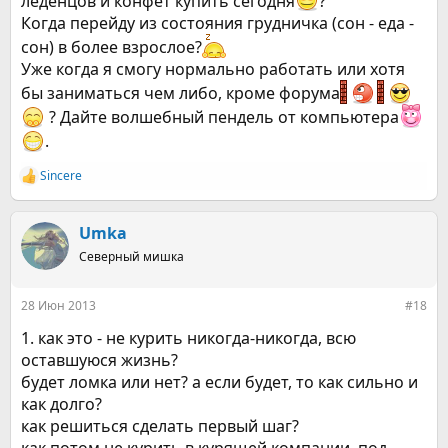
леденцов и конфет купить сегодня
?
Когда перейду из состояния грудничка (сон - еда -
сон) в более взрослое?
Уже когда я смогу нормально работать или хотя
бы заниматься чем либо, кроме форума
? Дайте волшебный пендель от компьютера
.
Sincere
Р
е
а
к
Umka
ц
Северный мишка
и
и
:
28 Июн 2013
#18
1. как это - не курить никогда-никогда, всю
оставшуюся жизнь?
будет ломка или нет? а если будет, то как сильно и
как долго?
как решиться сделать первый шаг?