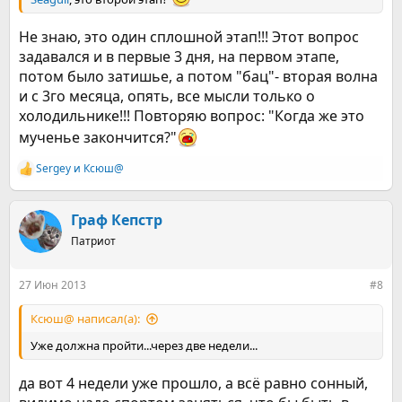
Не знаю, это один сплошной этап!!! Этот вопрос
задавался и в первые 3 дня, на первом этапе,
потом было затишье, а потом "бац"- вторая волна
и с 3го месяца, опять, все мысли только о
холодильнике!!! Повторяю вопрос: "Когда же это
мученье закончится?"
Sergey
и
Ксюш@
Р
е
а
к
Граф Кепстр
ц
Патриот
и
и
:
27 Июн 2013
#8
Ксюш@ написал(а):
Уже должна пройти...через две недели...
да вот 4 недели уже прошло, а всё равно сонный,