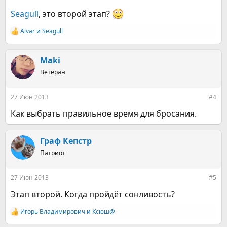
Seagull
, это второй этап?
Aivar
и
Seagull
Р
е
а
к
Maki
ц
Ветеран
и
и
:
27 Июн 2013
#4
Как выбрать правильное время для бросания.
Граф Кепстр
Патриот
27 Июн 2013
#5
Этап второй. Когда пройдёт сонливость?
Игорь Владимирович
и
Ксюш@
Р
е