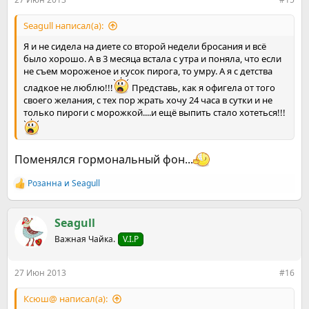
Seagull написал(а):
Я и не сидела на диете со второй недели бросания и всё
было хорошо. А в 3 месяца встала с утра и поняла, что если
не съем мороженое и кусок пирога, то умру. А я с детства
сладкое не люблю!!!
Представь, как я офигела от того
своего желания, с тех пор жрать хочу 24 часа в сутки и не
только пироги с морожкой....и ещё выпить стало хотеться!!!
Поменялся гормональный фон...
Розанна
и
Seagull
Р
е
а
к
Seagull
ц
Важная Чайка.
V.I.P
и
и
:
27 Июн 2013
#16
Ксюш@ написал(а):