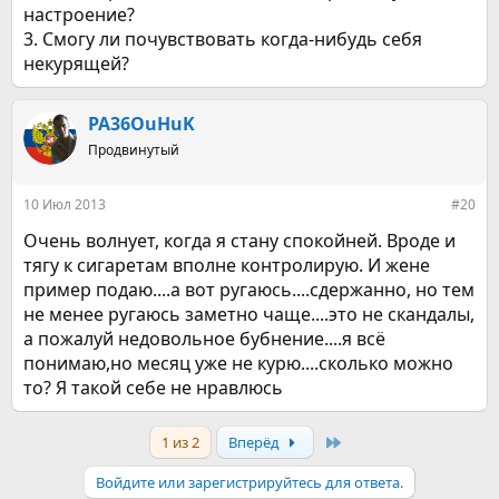
настроение?
3. Смогу ли почувствовать когда-нибудь себя
некурящей?
PA36OuHuK
Продвинутый
10 Июл 2013
#20
Очень волнует, когда я стану спокойней. Вроде и
тягу к сигаретам вполне контролирую. И жене
пример подаю....а вот ругаюсь....сдержанно, но тем
не менее ругаюсь заметно чаще....это не скандалы,
а пожалуй недовольное бубнение....я всё
понимаю,но месяц уже не курю....сколько можно
то? Я такой себе не нравлюсь
Last
1 из 2
Вперёд
Войдите или зарегистрируйтесь для ответа.