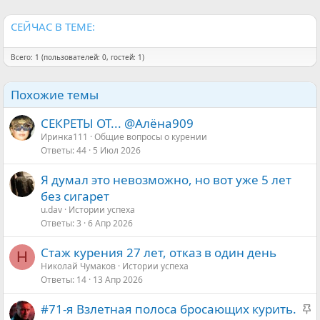
СЕЙЧАС В ТЕМЕ:
Всего: 1 (пользователей: 0, гостей: 1)
Похожие темы
СЕКРЕТЫ ОТ... @Алёна909
Иринка111
Общие вопросы о курении
Ответы
44
5 Июл 2026
Я думал это невозможно, но вот уже 5 лет
без сигарет
u.dav
Истории успеха
Ответы
3
6 Апр 2026
Стаж курения 27 лет, отказ в один день
Н
Николай Чумаков
Истории успеха
Ответы
14
13 Апр 2026
З
#71-я Взлетная полоса бросающих курить.