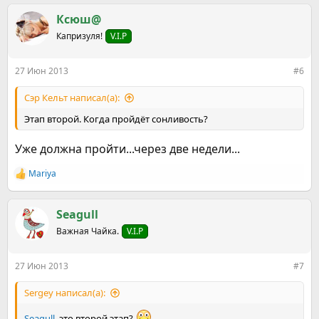
а
к
Ксюш@
ц
Капризуля!
V.I.P
и
и
:
27 Июн 2013
#6
Сэр Кельт написал(а):
Этап второй. Когда пройдёт сонливость?
Уже должна пройти...через две недели...
Mariya
Р
е
а
к
Seagull
ц
Важная Чайка.
V.I.P
и
и
:
27 Июн 2013
#7
Sergey написал(а):
Seagull
, это второй этап?