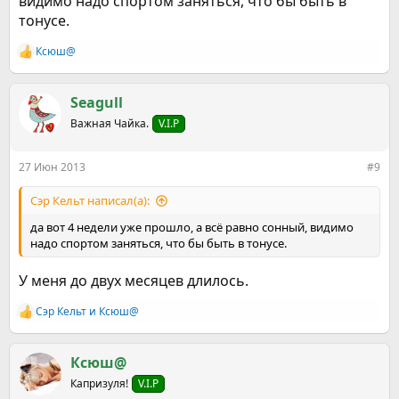
видимо надо спортом заняться, что бы быть в
тонусе.
Ксюш@
Р
е
а
к
Seagull
ц
Важная Чайка.
V.I.P
и
и
:
27 Июн 2013
#9
Сэр Кельт написал(а):
да вот 4 недели уже прошло, а всё равно сонный, видимо
надо спортом заняться, что бы быть в тонусе.
У меня до двух месяцев длилось.
Сэр Кельт
и
Ксюш@
Р
е
а
к
Ксюш@
ц
Капризуля!
V.I.P
и