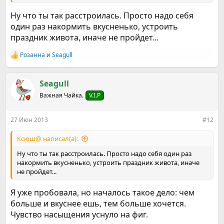
Ну что ты так расстроилась. Просто надо себя
один раз накормить вкусненько, устроить
праздник живота, иначе не пройдет...
Розанна
и
Seagull
Р
е
а
к
Seagull
ц
Важная Чайка.
V.I.P
и
и
:
27 Июн 2013
#12
Ксюш@ написал(а):
Ну что ты так расстроилась. Просто надо себя один раз
накормить вкусненько, устроить праздник живота, иначе
не пройдет...
Я уже пробовала, но началось такое дело: чем
больше и вкуснее ешь, тем больше хочется.
Чувство насыщения уснуло на фиг.