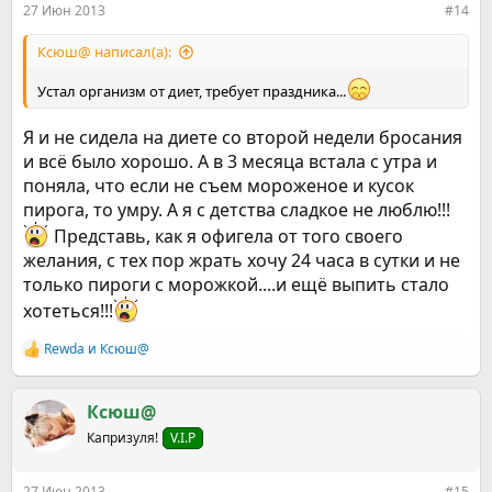
27 Июн 2013
#14
Ксюш@ написал(а):
Устал организм от диет, требует праздника...
Я и не сидела на диете со второй недели бросания
и всё было хорошо. А в 3 месяца встала с утра и
поняла, что если не съем мороженое и кусок
пирога, то умру. А я с детства сладкое не люблю!!!
Представь, как я офигела от того своего
желания, с тех пор жрать хочу 24 часа в сутки и не
только пироги с морожкой....и ещё выпить стало
хотеться!!!
Rewda
и
Ксюш@
Р
е
а
к
Ксюш@
ц
Капризуля!
V.I.P
и
и
:
27 Июн 2013
#15