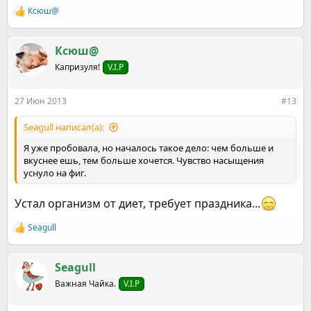
Ксюш@
Р
е
а
к
Ксюш@
ц
Капризуля!
V.I.P
и
и
:
27 Июн 2013
#13
Seagull написал(а):
Я уже пробовала, но началось такое дело: чем больше и
вкуснее ешь, тем больше хочется. Чувство насыщения
уснуло на фиг.
Устал организм от диет, требует праздника...
Seagull
Р
е
а
к
Seagull
ц
Важная Чайка.
V.I.P
и
и
: