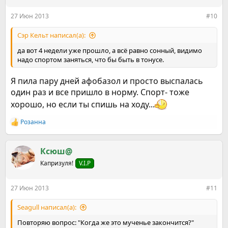
и
:
27 Июн 2013
#10
Сэр Кельт написал(а):
да вот 4 недели уже прошло, а всё равно сонный, видимо
надо спортом заняться, что бы быть в тонусе.
Я пила пару дней афобазол и просто выспалась
один раз и все пришло в норму. Спорт- тоже
хорошо, но если ты спишь на ходу...
Розанна
Р
е
а
к
Ксюш@
ц
Капризуля!
V.I.P
и
и
:
27 Июн 2013
#11
Seagull написал(а):
Повторяю вопрос: "Когда же это мученье закончится?"