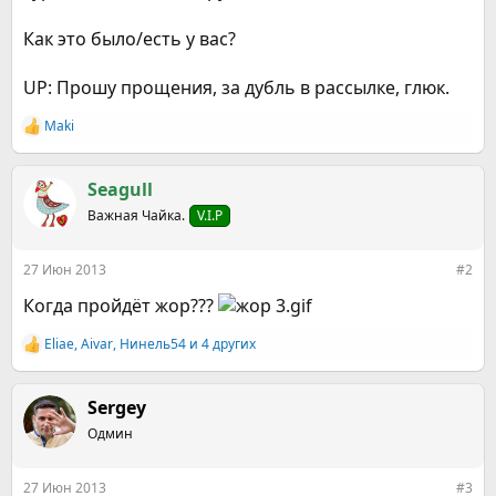
Как это было/есть у вас?
UP: Прошу прощения, за дубль в рассылке, глюк.
Maki
Р
е
а
к
Seagull
ц
Важная Чайка.
V.I.P
и
и
:
27 Июн 2013
#2
Когда пройдёт жор???
Eliae
,
Aivar
,
Нинель54
и 4 других
Р
е
а
к
Sergey
ц
Одмин
и
и
:
27 Июн 2013
#3