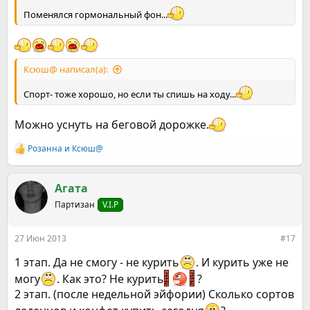
Поменялся гормональный фон...
Ксюш@ написал(а):
Спорт- тоже хорошо, но если ты спишь на ходу...
Можно уснуть на беговой дорожке.
Розанна
и
Ксюш@
Р
е
а
к
Агата
ц
Партизан
V.I.P
и
и
:
27 Июн 2013
#17
1 этап. Да не смогу - не курить
. И курить уже не
могу
. Как это? Не курить
?
2 этап. (после недельной эйфории) Сколько сортов