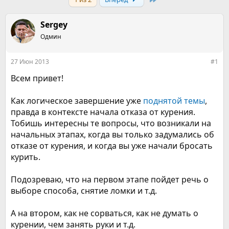
т
т
о
а
р
н
Sergey
т
а
е
Одмин
ч
м
а
ы
л
27 Июн 2013
#1
а
Всем привет!
Как логическое завершение уже
поднятой темы
,
правда в контексте начала отказа от курения.
Тобишь интересны те вопросы, что возникали на
начальных этапах, когда вы только задумались об
отказе от курения, и когда вы уже начали бросать
курить.
Подозреваю, что на первом этапе пойдет речь о
выборе способа, снятие ломки и т.д.
А на втором, как не сорваться, как не думать о
курении, чем занять руки и т.д.