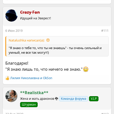
е
а
к
Crazy Fan
ц
Идущий на Эверест!
и
и
:
6 Июн 2019
#111
Natalushka написал(а):
"Я знаю о тебе то, что ты не знаешь" - ты очень сильный и
умный, не все так могут!)
Благодарю!
"Я знаю лишь то, что ничего не знаю."
Лилия Николаевна
и
OkSon
Р
е
а
к
**Realistka**
ц
Жена и мать драконов 🐉
Команда форума
V.I.P
и
и
Штурман
: