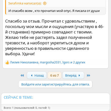
Serafimka написал(а):
И спасибо всем , кто прочитал мой опус. Я писала от души
Спасибо за отзыв. Прочитал с удовольствием ,
поскольку мои мысли и ощущения (участвую в 46-
й стодневке) примерно совпадают с твоими.
Желаю тебе не растерять задел полученной
трезвости, а наоборот укрепиться духом и
уверенностью в правильности сделанного
выбора. Удачи!
Лилия Николаевна
,
margosha2031
,
Igors
и 2 других
Р
е
а
First
Last
Назад
6 из 7
Вперёд
к
ц
и
Войдите или зарегистрируйтесь для ответа.
и
:
СЕЙЧАС В ТЕМЕ:
Всего: 1 (пользователей: 0, гостей: 1)