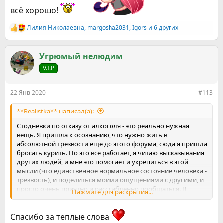
всё хорошо!
Лилия Николаевна
,
margosha2031
,
Igors
и 6 других
Р
е
а
к
Угрюмый нелюдим
ц
V.I.P
и
и
:
22 Янв 2020
#113
**Realistka** написал(а):
Стодневки по отказу от алкоголя - это реально нужная
вещь. Я пришла к осознанию, что нужно жить в
абсолютной трезвости еще до этого форума, сюда я пришла
бросать курить. Но это всё работает, я читаю высказывания
других людей, и мне это помогает и укрепиться в этой
мысли (что единственное нормальное состояние человека -
трезвость), и поделиться моими ощущениями с другими, и
просто очень приятно и расслабленно пообщаться. В
Нажмите для раскрытия...
небухашках всегда такой релакс непередаваемый! Я после
первой сотни не пошла никуда, вот прям скучала очень.
Спасибо за теплые слова
Формат не напрягает - если реал затягивает, можно просто