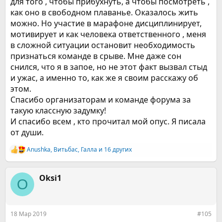
для того , чтобы прибухнуть, а чтобы посмотреть ,
как оно в свободном плаванье. Оказалось жить
можно. Но участие в марафоне дисциплинирует,
мотивирует и как человека ответственного , меня
в сложной ситуации остановит необходимость
признаться команде в срыве. Мне даже сон
снился, что я в запое, но не этот факт вызвал стыд
и ужас, а именно то, как же я своим расскажу об
этом.
Спасибо организаторам и команде форума за
такую классную задумку!
И спасибо всем , кто прочитал мой опус. Я писала
от души.
Anushka
,
Витьбас
,
Галла
и 16 других
Р
е
а
к
Oksi1
O
ц
и
и
:
18 Мар 2019
#105