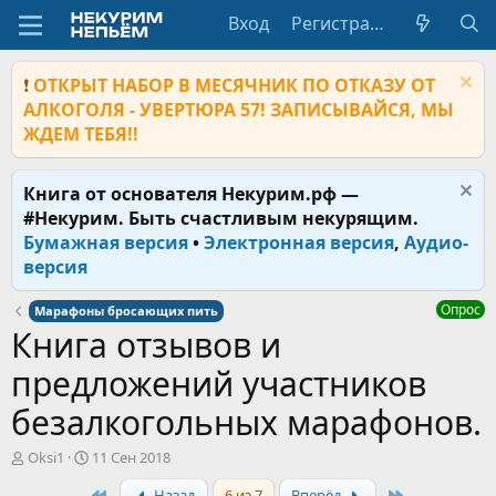
Вход
Регистрация
❗
ОТКРЫТ НАБОР В МЕСЯЧНИК ПО ОТКАЗУ ОТ
АЛКОГОЛЯ - УВЕРТЮРА 57! ЗАПИСЫВАЙСЯ, МЫ
ЖДЕМ ТЕБЯ!!
Книга от основателя Некурим.рф —
#Некурим. Быть счастливым некурящим.
Бумажная версия
•
Электронная версия
,
Аудио-
версия
Опрос
Марафоны бросающих пить
Книга отзывов и
предложений участников
безалкогольных марафонов.
А
Д
Oksi1
11 Сен 2018
в
а
First
Last
Назад
6 из 7
Вперёд