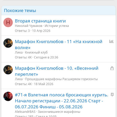
Похожие темы
Вторая страница книги
Н
Николай Чумаков
Истории успеха
Ответы
3
10 Апр 2026
О
Марафон Книголюбов - 11 «На книжной
п
волне»
р
Ликa
Книжный клуб
Ответы
4K
Сегодня в 20:36
о
с
З
Марафон Книголюбов - 10. «Весенний
а
переплет»
к
Ликa
Прошедшие марафоны Расширяем горизонты
Ответы
4K
18 Май 2026
р
ы
З
#71-я Взлетная полоса бросающих курить.
т
а
Начало регистрации - 22.06.2026 Старт -
а
к
06.07.2026 Финиш - 05.08.2026
р
AleksandrBАS
Закончившиеся марафоны
Ответы
285
Среда в 10:05