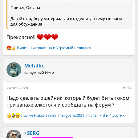
Привет, Оксана
Давай я подберу материалы и в отдельную тему сделаем
для обсуждения
Прекрасно!!!
Лилия Николаевна
и
Угрюмый нелюдим
Р
е
а
к
Metallic
ц
Форумный Йети
и
и
:
24 Апр 2020
#117
Надо сделать ошейник ,который будет бить током
при запахе алкоголя и сообщать на форум ?
Лилия Николаевна
,
margosha2031
,
michail krd
и 4 других
Р
е
а
к
+SERG
ц