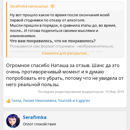
Serafimka написал(а):
Ну вот прошло какое-то время после окончания моей
первой стодневки по отказу от алкоголя.
Мысли пришли в порядок, я сравнила этапы до, во время,
после... И готова поделиться своими мыслями и
изменениями.
Что вам понравилось, что не понравилось?
Понравился сам формат стодневки - необременительно,
отмечаться раз в неделю, если нужна помощь или
Нажмите для раскрытия...
поддержка всегда кто-то есть в теме, ответят , помогут.
Доброжелательное отношение между участниками
Огромное спасибо Наташа за отзыв. Шанс да это
команды. Все настроены благодушно к другим, если и
очень противоречивый момент и я думаю
возникает недопонимание все стараются разобраться,
попробовать его убрать, потому что не увидела от
решить ситуацию. Готовность поддержать, а в некоторых
случаях и отвлечь очень ценна для человека, который не
него реальной пользы.
знает, что делать с образовавшейся пустотой.
Последнее редактирование модератором:
18 Мар 2019
Сначала мне не понравилось обилие "пустых разговоров",
типа привет-пока-чмоки... Я думала, что собрались мы по-
Галла
,
Лилия Николаевна
,
Touristik
и 6 других
Р
взрослому, дабы вместе бросить пить. Но , оказалось , что
е
степень пития и зависимости у всех разная, и к этому тоже
а
надо быть готовым. Для кого-то бокал вина раз месяц
к
Serafimka
является проблемой, с которой человек и пришел в эту
ц
Оплот спокойствия
тему. Для меня такая зависимость и не зависимость вовсе,
и
но все мы разные и по разному смотрим на этот мир.