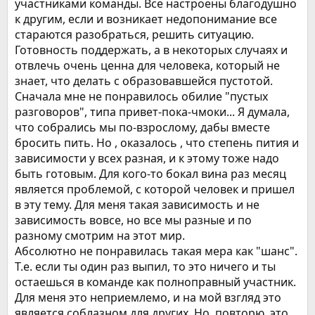
участниками команды. Все настроены благодушно
к другим, если и возникает недопонимание все
стараются разобраться, решить ситуацию.
Готовность поддержать, а в некоторых случаях и
отвлечь очень ценна для человека, который не
знает, что делать с образовавшейся пустотой.
Сначала мне не понравилось обилие "пустых
разговоров", типа привет-пока-чмоки... Я думала,
что собрались мы по-взрослому, дабы вместе
бросить пить. Но , оказалось , что степень пития и
зависимости у всех разная, и к этому тоже надо
быть готовым. Для кого-то бокал вина раз месяц
является проблемой, с которой человек и пришел
в эту тему. Для меня такая зависимость и не
зависимость вовсе, но все мы разные и по
разному смотрим на этот мир.
Абсолютно не понравилась такая мера как "шанс".
Т.е. если ты один раз выпил, то это ничего и ты
остаешься в команде как полноправный участник.
Для меня это неприемлемо, и на мой взгляд это
является соблазном для других. Но, повторю, это