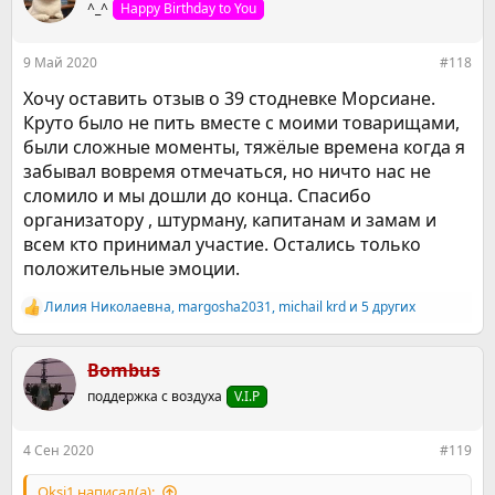
^_^
Happy Birthday to You
и
и
:
9 Май 2020
#118
Хочу оставить отзыв о 39 стодневке Морсиане.
Круто было не пить вместе с моими товарищами,
были сложные моменты, тяжёлые времена когда я
забывал вовремя отмечаться, но ничто нас не
сломило и мы дошли до конца. Спасибо
организатору , штурману, капитанам и замам и
всем кто принимал участие. Остались только
положительные эмоции.
Лилия Николаевна
,
margosha2031
,
michail krd
и 5 других
Р
е
а
к
Bombus
ц
поддержка с воздуха
V.I.P
и
и
:
4 Сен 2020
#119
Oksi1 написал(а):