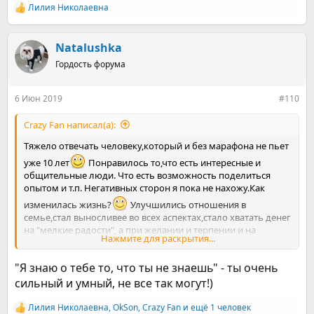
Лилия Николаевна
Р
е
а
к
Natalushka
ц
Гордость форума
и
и
:
6 Июн 2019
#110
Crazy Fan написал(а):
Тяжело отвечать человеку,который и без марафона не пьет
уже 10 лет
Понравилось то,что есть интересные и
общительные люди. Что есть возможность поделиться
опытом и т.п. Негативных сторон я пока не нахожу.Как
изменилась жизнь?
Улучшились отношения в
семье,стал выносливее во всех аспектах,стало хватать денег
на "мелкие радости", а при желании и терпении и на
Нажмите для раскрытия...
большие.Всем успеха!
"Я знаю о тебе то, что ты не знаешь" - ты очень
сильный и умный, не все так могут!)
Лилия Николаевна
,
OkSon
,
Crazy Fan
и ещё 1 человек
Р