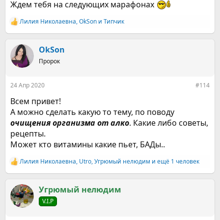
раз в неделю придти и отметиться. А тянет каждый день!
Ждем тебя на следующих марафонах
Хотя бы поздороваться и узнать, что у всех всё хорошо!
Лилия Николаевна
,
OkSon
и
Типчик
Р
е
а
к
OkSon
ц
Пророк
и
и
:
24 Апр 2020
#114
Всем привет!
А можно сделать какую то тему, по поводу
очищения организма от алко
. Какие либо советы,
рецепты.
Может кто витамины какие пьет, БАДы..
Лилия Николаевна
,
Utro
,
Угрюмый нелюдим
и ещё 1 человек
Р
е
а
к
Угрюмый нелюдим
ц
V.I.P
и
и
: