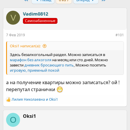
т
т
о
а
р
н
Vadim0812
V
т
а
е
ч
Самозабаненные
м
а
ы
л
7 Фев 2019
#101
а
Oksi1 написал(а):
Здесь безалкогольный раздел. Можно записаться в
марафон без алкоголя
на месяц или сто дней. Можно
завести
дневник бросающего пить
, Можно посетить
игровую,
приемный покой
а на получение квартиры можно записаться? ой !
перепутал странички
Лилия Николаевна
и
Oksi1
Р
е
а
к
Oksi1
O
ц
и
и