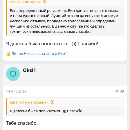
Oksi1 написал(а):
Есть определенный регламент. Вип дается не за все отзывы
и не за единственный. Лучший это когда есть как минимум
несколько отзывов, проведено голосование и определен
лучший из остальных. В данном случае это сделать
технически невозможно, а за отзыв спасибо.
Я должна была попытаться...))) Спасибо!
Лилия Николаевна
,
Utro
и
Oksi1
Р
е
а
к
Oksi1
O
ц
и
и
:
14 Апр 2019
#109
Serafimka написал(а):
Я должна была попытаться...))) Спасибо!
Тебе спасибо.