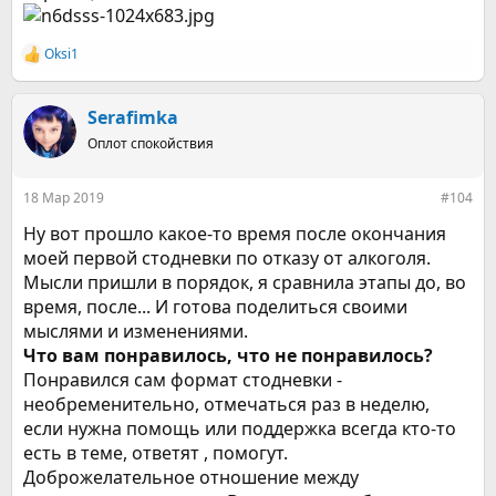
Oksi1
Р
е
а
к
Serafimka
ц
Оплот спокойствия
и
и
:
18 Мар 2019
#104
Ну вот прошло какое-то время после окончания
моей первой стодневки по отказу от алкоголя.
Мысли пришли в порядок, я сравнила этапы до, во
время, после... И готова поделиться своими
мыслями и изменениями.
Что вам понравилось, что не понравилось?
Понравился сам формат стодневки -
необременительно, отмечаться раз в неделю,
если нужна помощь или поддержка всегда кто-то
есть в теме, ответят , помогут.
Доброжелательное отношение между