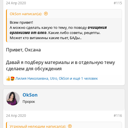
24 Апр 2020
#115
ОkSon написал(а):
Всем привет!
А можно сделать какую то тему, по поводу
очищения
организма от алко
. Какие либо советы, рецепты.
Может кто витамины какие пьет, БАДы..
Привет, Оксана
Давай я подберу материалы и в отдельную тему
сделаем для обсуждения
Лилия Николаевна
,
Utro
,
OkSon
и ещё 1 человек
Р
е
а
к
OkSon
ц
Пророк
и
и
:
24 Апр 2020
#116
Угрюмый нелюдим написал(а):