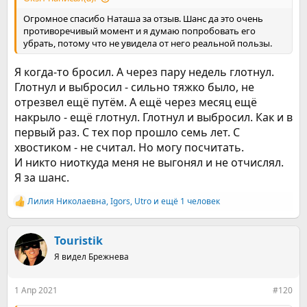
Огромное спасибо Наташа за отзыв. Шанс да это очень
противоречивый момент и я думаю попробовать его
убрать, потому что не увидела от него реальной пользы.
Я когда-то бросил. А через пару недель глотнул.
Глотнул и выбросил - сильно тяжко было, не
отрезвел ещё путём. А ещё через месяц ещё
накрыло - ещё глотнул. Глотнул и выбросил. Как и в
первый раз. С тех пор прошло семь лет. С
хвостиком - не считал. Но могу посчитать.
И никто ниоткуда меня не выгонял и не отчислял.
Я за шанс.
Лилия Николаевна
,
Igors
,
Utro
и ещё 1 человек
Р
е
а
к
Touristik
ц
Я видел Брежнева
и
и
:
1 Апр 2021
#120