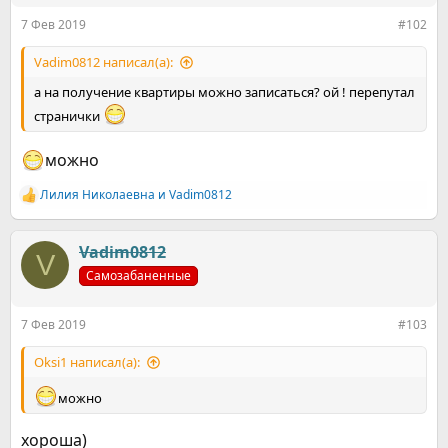
:
7 Фев 2019
#102
Vadim0812 написал(а):
а на получение квартиры можно записаться? ой ! перепутал
странички
можно
Лилия Николаевна
и
Vadim0812
Р
е
а
к
Vadim0812
V
ц
Самозабаненные
и
и
:
7 Фев 2019
#103
Oksi1 написал(а):
можно
хороша)