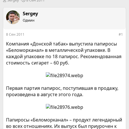
Sergey
8 Сен 2011
в
а
т
т
Sergey
о
а
р
Одмин
н
т
а
е
ч
8 Сен 2011
#1
м
а
ы
л
Компания «Донской табак» выпустила папиросы
а
«Беломорканал» в металлической упаковке. В
каждой упаковке по 18 папирос. Рекомендованная
стоимость сигарет – 60 руб.
Первая партия папирос, поступившая в продажу,
произведена в августе этого года.
Папиросы «Беломорканал» – продукт легендарный
во всех отношениях. Их выпуск был приурочен к