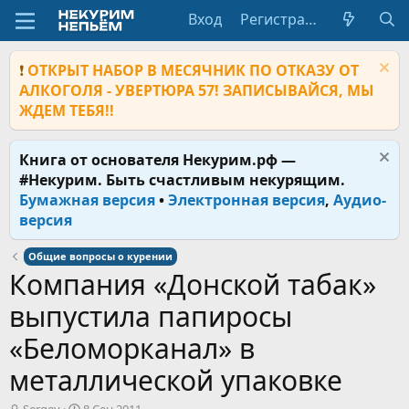
Вход
Регистрация
❗
ОТКРЫТ НАБОР В МЕСЯЧНИК ПО ОТКАЗУ ОТ
АЛКОГОЛЯ - УВЕРТЮРА 57! ЗАПИСЫВАЙСЯ, МЫ
ЖДЕМ ТЕБЯ!!
Книга от основателя Некурим.рф —
#Некурим. Быть счастливым некурящим.
Бумажная версия
•
Электронная версия
,
Аудио-
версия
Общие вопросы о курении
Компания «Донской табак»
выпустила папиросы
«Беломорканал» в
металлической упаковке
А
Д