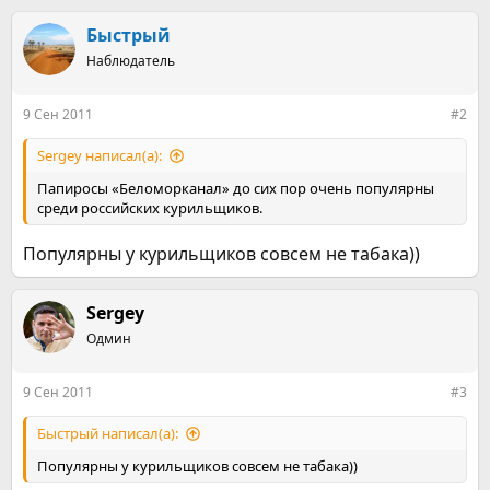
а
к
Быстрый
ц
Наблюдатель
и
и
:
9 Сен 2011
#2
Sergey написал(а):
Папиросы «Беломорканал» до сих пор очень популярны
среди российских курильщиков.
Популярны у курильщиков совсем не табака))
Sergey
Одмин
9 Сен 2011
#3
Быстрый написал(а):
Популярны у курильщиков совсем не табака))