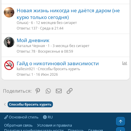
Новая жизнь никогда не даётся даром (не
курю только сегодня)
Олька)
6 - 12 месяцев без сигарет
Ответы
137
Среда в 21:44
Мой дневник
Наталья Черная
1 - 3 месяца без сигарет
Ответы
78
Воскресенье в 08:59
О
Гайд о никотиновой зависимости
п
kallesin921
Способы бросить курить
Ответы
1
16 Июн 2026
р
о
с
Pinterest
WhatsApp
Электронная почта
Ссылка
Поделиться:
Способы бросить курить
Основной стиль
RU
Свер
Обратная связь
Условия и правила
Политика конфиденциальности
Помощь
Главная