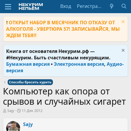
Вход
Регистрация
❗
ОТКРЫТ НАБОР В МЕСЯЧНИК ПО ОТКАЗУ ОТ
АЛКОГОЛЯ - УВЕРТЮРА 57! ЗАПИСЫВАЙСЯ, МЫ
ЖДЕМ ТЕБЯ!!
Книга от основателя Некурим.рф —
#Некурим. Быть счастливым некурящим.
Бумажная версия
•
Электронная версия
,
Аудио-
версия
Способы бросить курить
Компьютер как опора от
срывов и случайных сигарет
А
Д
Sajy
11 Дек 2012
в
а
т
т
Sajy
о
а