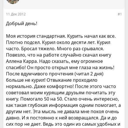
р
н
т
а
е
ч
11 Дек 2012
#1
м
а
ы
л
Добрый день!
а
Моя история стандартная. Курить начал как все.
Плотно подсел. Курил около десяти лет. Курил
часто. Бросал тяжело. Много раз срывался.
Повезло, что на работе случайно скачал книгу
Аллена Карра. Надо сказать, ему огромное
спасибо! Он просто открыл мне глаза на жизнь!
После вдумчивого прочтения (читал 2 дня)
больше не курил! Отвыкание проходило
нормально. Даже комфортно! После этого часто
советовал моим курящим друзьям почитать эту
книгу. Помогало 50 на 50. Стало очень интересно,
как такая глубокая информация одним помогает, а
другим нет. Эта мысль не давала мне покоя очень
давно. И я постоянно к ней возвращался. Да и до
сих пор не дает. Ведь это один из самых удобных и