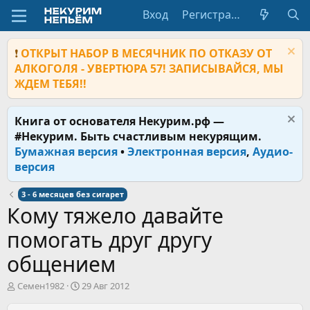
Вход
Регистрация
❗
ОТКРЫТ НАБОР В МЕСЯЧНИК ПО ОТКАЗУ ОТ
АЛКОГОЛЯ - УВЕРТЮРА 57! ЗАПИСЫВАЙСЯ, МЫ
ЖДЕМ ТЕБЯ!!
Книга от основателя Некурим.рф —
#Некурим. Быть счастливым некурящим.
Бумажная версия
•
Электронная версия
,
Аудио-
версия
3 - 6 месяцев без сигарет
Кому тяжело давайте
помогать друг другу
общением
А
Д
Семен1982
29 Авг 2012
в
а