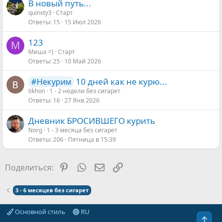
В новый путь...
quinxty3
Старт
Ответы
15
15 Июл 2026
123
М
Миша =)
Старт
Ответы
25
10 Май 2026
10 дней как не курю...
#Некурим
tikhon
1 - 2 недели без сигарет
Ответы
16
27 Янв 2026
Дневник БРОСИВШЕГО курить
Norg
1 - 3 месяца без сигарет
Ответы
206
Пятница в 15:39
Pinterest
WhatsApp
Электронная почта
Ссылка
Поделиться:
3 - 6 месяцев без сигарет
Основной стиль
RU
Свер