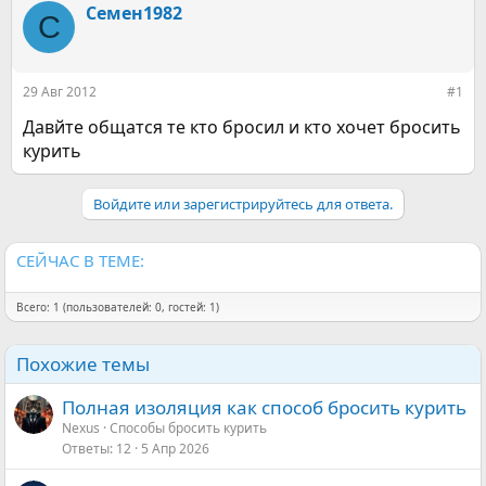
т
т
Семен1982
С
о
а
р
н
т
а
е
ч
29 Авг 2012
#1
м
а
ы
л
Давйте общатся те кто бросил и кто хочет бросить
а
курить
Войдите или зарегистрируйтесь для ответа.
СЕЙЧАС В ТЕМЕ:
Всего: 1 (пользователей: 0, гостей: 1)
Похожие темы
Полная изоляция как способ бросить курить
Nexus
Способы бросить курить
Ответы
12
5 Апр 2026