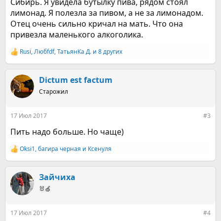
Сибирь. Я увидела бутылку пива, рядом стоял
лимонад. Я полезла за пивом, а не за лимонадом.
Отец очень сильно кричал на мать. Что она
привезла маленького алкоголика.
Rusi
,
Любfdf
,
ТатьянКа Д.
и 8 других
Р
е
а
к
Dictum est factum
ц
Старожил
и
и
:
17 Июл 2017
#3
Пить надо больше. Но чаще)
Оksi1
,
багира черная
и
Ксенуля
Р
е
а
к
Зайчиха
ц
🐰🍏
и
и
:
17 Июл 2017
#4