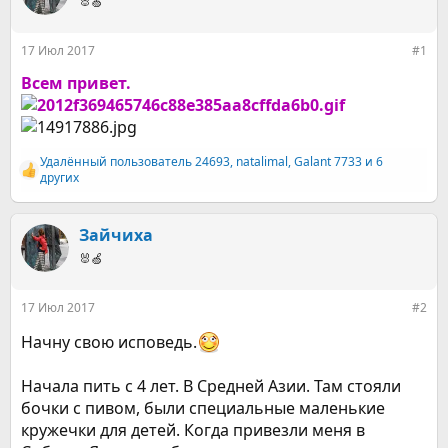
е
🐰🍏
ч
м
а
ы
л
17 Июл 2017
#1
а
Всем привет.
Удалённый пользователь 24693
,
natalimal
,
Galant 7733
и 6
Р
других
е
а
к
Зайчиха
ц
и
🐰🍏
и
:
17 Июл 2017
#2
Начну свою исповедь.
Начала пить с 4 лет. В Средней Азии. Там стояли
бочки с пивом, были специальные маленькие
кружечки для детей. Когда привезли меня в