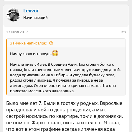
е
а
к
Lexvor
ц
Начинающий
и
и
:
17 Июл 2017
#8
Зайчиха написал(а):
Начну свою исповедь.
Начала пить с 4 лет. В Средней Азии. Там стояли бочки с
пивом, были специальные маленькие кружечки для детей.
Когда привезли меня в Сибирь. Я увидела бутылку пива,
рядом стоял лимонад. Я полезла за пивом, а не за
лимонадом. Отец очень сильно кричал на мать. Что она
привезла маленького алкоголика.
Было мне лет 7. Были в гостях у родных. Взрослые
праздновали чей-то день рожденья, а мы с
сестрой носились по квартире, то-ли в догонялки,
не помню. Жарко стало, пить захотелось. Я знал,
что вот в этом графине всегда кипяченая вода