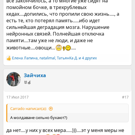
все закончилось, а то многие уже сидят на
помойном бочке, в трехрублевых
кедах....допились, что пропили свою жизнь...., а
есть те, кто потерял память.....ибо идет
сильнейшая деградация мозга. Нарушение
нейронных связей. Полнейшая отключка
памяти....там уже не люди, и даже не
животные....овощи...
....
Елена Лапина
,
natalimal
,
ТатьянКа Д.
и 4 других
Р
е
а
к
Зайчиха
ц
🐰🍏
и
и
:
17 Июл 2017
#17
Carrado написал(а):
А молдаване сильно бухают?)
да нет....у них у всех мера.....)))....эт у меня меры не