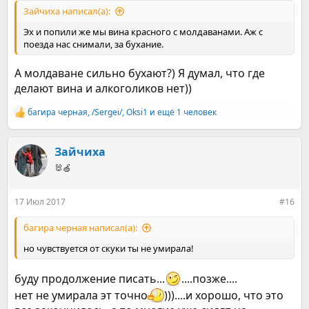
Зайчиха написал(а):
Эх и попили же мы вина красного с молдаванами. Аж с
поезда нас снимали, за бухание.
А молдаване сильно бухают?) Я думал, что где
делают вина и алкоголиков нет))
багира черная
,
/Sergei/
,
Оksi1
и ещё 1 человек
Р
е
а
к
Зайчиха
ц
🐰🍏
и
и
:
17 Июл 2017
#16
багира черная написал(а):
но чувствуется от скуки ты не умирала!
буду продолжение писать...
....позже....
нет не умирала эт точно
)))....и хорошо, что это