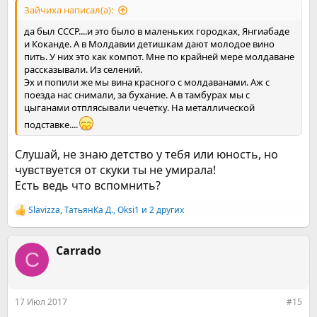
Зайчиха написал(а):
да был СССР....и это было в маленьких городках, Янгиабаде
и Коканде. А в Молдавии детишкам дают молодое вино
пить. У них это как компот. Мне по крайней мере молдаване
рассказывали. Из селений.
Эх и попили же мы вина красного с молдаванами. Аж с
поезда нас снимали, за бухание. А в тамбурах мы с
цыганами отплясывали чечетку. На металлической
подставке....
Слушай, не знаю детство у тебя или юность, но
чувствуется от скуки ты не умирала!
Есть ведь что вспомнить?
Slavizza
,
ТатьянКа Д.
,
Оksi1
и 2 других
Р
е
а
к
Carrado
C
ц
и
и
:
17 Июл 2017
#15