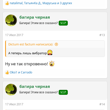
natalimal
,
ТатьянКа Д.
,
Маруська
и 3 других
Р
е
а
к
багира черная
ц
Багира! Этим все сказано?
V.I.P
и
и
:
17 Июл 2017
#13
Dictum est factum написал(а):
А теперь лишь вибратор
Ну не так откровенно!
Оksi1
и
Carrado
Р
е
а
к
багира черная
ц
Багира! Этим все сказано?
V.I.P
и
и
:
17 Июл 2017
#14