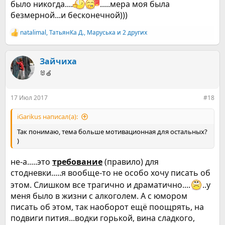
было никогда....
.....мера моя была
безмерной...и бесконечной)))
natalimal
,
ТатьянКа Д.
,
Маруська
и 2 других
Р
е
а
к
Зайчиха
ц
🐰🍏
и
и
:
17 Июл 2017
#18
iGarikus написал(а):
Так понимаю, тема больше мотивационная для остальных?
)
не-а.....это
требование
(правило) для
стодневки.....я вообще-то не особо хочу писать об
этом. Слишком все трагично и драматично....
..у
меня было в жизни с алкоголем. А с юмором
писать об этом, так наоборот ещё поощрять, на
подвиги пития...водки горькой, вина сладкого,