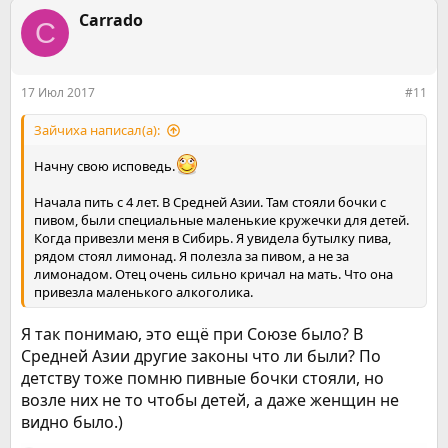
а
к
Carrado
C
ц
и
и
:
17 Июл 2017
#11
Зайчиха написал(а):
Начну свою исповедь.
Начала пить с 4 лет. В Средней Азии. Там стояли бочки с
пивом, были специальные маленькие кружечки для детей.
Когда привезли меня в Сибирь. Я увидела бутылку пива,
рядом стоял лимонад. Я полезла за пивом, а не за
лимонадом. Отец очень сильно кричал на мать. Что она
привезла маленького алкоголика.
Я так понимаю, это ещё при Союзе было? В
Средней Азии другие законы что ли были? По
детству тоже помню пивные бочки стояли, но
возле них не то чтобы детей, а даже женщин не
видно было.)