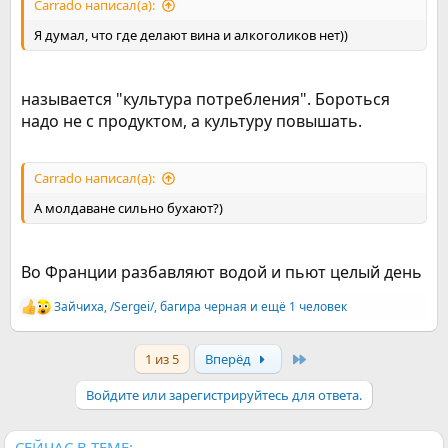
Carrado написал(а):
Я думал, что где делают вина и алкоголиков нет))
называется "культура потребления". Бороться
надо не с продуктом, а культуру повышать.
Carrado написал(а):
А молдаване сильно бухают?)
Во Франции разбавляют водой и пьют целый день
Зайчиха
,
/Sergei/
,
багира черная
и ещё 1 человек
Р
е
а
Last
1 из 5
Вперёд
к
ц
и
Войдите или зарегистрируйтесь для ответа.
и
:
СЕЙЧАС В ТЕМЕ: