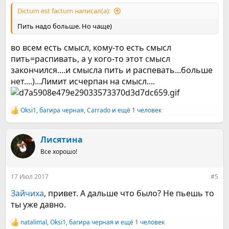
Dictum est factum написал(а):
Пить надо больше. Но чаще)
во всем есть смысл, кому-то есть смысл
пить=распивать, а у кого-то этот смысл
закончился....и смысла пить и распевать...больше
нет....)...Лимит исчерпан на смысл....
Оksi1
,
багира черная
,
Carrado
и ещё 1 человек
Р
е
а
к
Лисятина
ц
Все хорошо!
и
и
:
17 Июл 2017
#5
Зайчиха
, привет. А дальше что было? Не пьешь то
ты уже давно.
natalimal
,
Оksi1
,
багира черная
и ещё 1 человек
Р