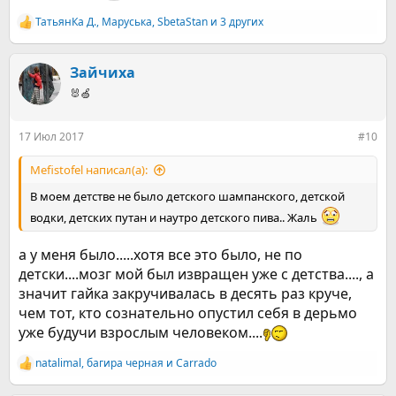
ТатьянКа Д.
,
Маруська
,
SbetaStan
и 3 других
Р
е
а
к
Зайчиха
ц
🐰🍏
и
и
:
17 Июл 2017
#10
Mefistofel написал(а):
В моем детстве не было детского шампанского, детской
водки, детских путан и наутро детского пива.. Жаль
а у меня было.....хотя все это было, не по
детски....мозг мой был извращен уже с детства...., а
значит гайка закручивалась в десять раз круче,
чем тот, кто сознательно опустил себя в дерьмо
уже будучи взрослым человеком....
natalimal
,
багира черная
и
Carrado
Р
е