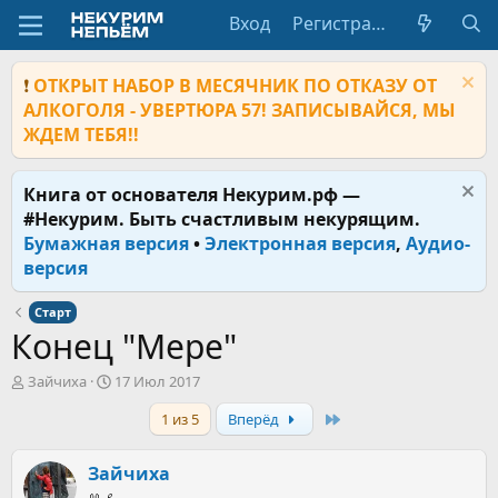
Вход
Регистрация
❗
ОТКРЫТ НАБОР В МЕСЯЧНИК ПО ОТКАЗУ ОТ
АЛКОГОЛЯ - УВЕРТЮРА 57! ЗАПИСЫВАЙСЯ, МЫ
ЖДЕМ ТЕБЯ!!
Книга от основателя Некурим.рф —
#Некурим. Быть счастливым некурящим.
Бумажная версия
•
Электронная версия
,
Аудио-
версия
Старт
Конец "Мере"
А
Д
Зайчиха
17 Июл 2017
в
а
Last
1 из 5
Вперёд
т
т
о
а
р
н
Зайчиха
т
а