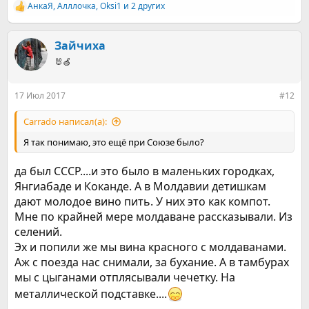
АнкаЯ
,
Алллочка
,
Оksi1
и 2 других
Р
е
а
к
Зайчиха
ц
🐰🍏
и
и
:
17 Июл 2017
#12
Carrado написал(а):
Я так понимаю, это ещё при Союзе было?
да был СССР....и это было в маленьких городках,
Янгиабаде и Коканде. А в Молдавии детишкам
дают молодое вино пить. У них это как компот.
Мне по крайней мере молдаване рассказывали. Из
селений.
Эх и попили же мы вина красного с молдаванами.
Аж с поезда нас снимали, за бухание. А в тамбурах
мы с цыганами отплясывали чечетку. На
металлической подставке....