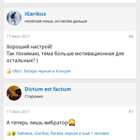
е
а
к
iGarikus
ц
нелёгкая ноша, но несём дальше
и
и
:
17 Июл 2017
#6
Хороший настрой!
Так понимаю, тема больше мотивационная для
остальных? )
Оksi1
,
багира черная
и
Ксенуля
Р
е
а
к
Dictum est factum
ц
Старожил
и
и
:
17 Июл 2017
#7
А теперь лишь вибратор
Зайчиха
,
iGarikus
,
багира черная
и ещё 1 человек
Р