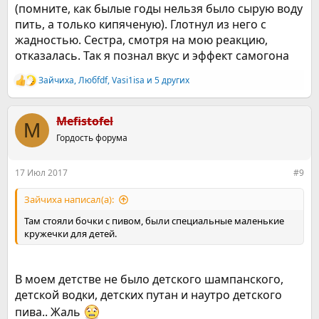
(помните, как былые годы нельзя было сырую воду
пить, а только кипяченую). Глотнул из него с
жадностью. Сестра, смотря на мою реакцию,
отказалась. Так я познал вкус и эффект самогона
Зайчиха
,
Любfdf
,
Vasi1isa
и 5 других
Р
е
а
к
Mefistofel
M
ц
Гордость форума
и
и
:
17 Июл 2017
#9
Зайчиха написал(а):
Там стояли бочки с пивом, были специальные маленькие
кружечки для детей.
В моем детстве не было детского шампанского,
детской водки, детских путан и наутро детского
пива.. Жаль