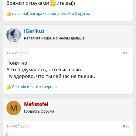
бражки с пауками
итыды))
natalimal
,
багира черная
,
ЛенаМ
и 2 других
Р
е
а
к
iGarikus
ц
нелёгкая ноша, но несём дальше
и
и
:
17 Июл 2017
#19
Понятно!
А то подумалось, что был срыв.
Ну здорово, что ты сейчас не пьешь.
Carrado
и
багира черная
Р
е
а
к
Mefistofel
M
ц
Гордость форума
и
и
:
17 Июл 2017
#20