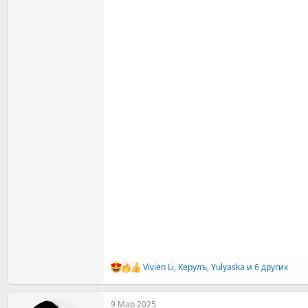
Vivien Li
,
Керулъ
,
Yulyaska
и 6 других
Р
е
а
9 Мар 2025
к