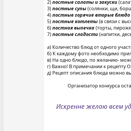
2)
постные салаты и закуски
(сала
3)
постные супы
(солянки, щи, бор
4)
постные горячие вторые блюда
5)
постные котлеты
(в связи с вы
6)
постная выпечка
(торты, пирожк
7)
постные сладости
(напитки, дес
а) Количество блюд от одного учас
б) К каждому фото необходимо при
в) На одно блюдо, по желанию- мож
г) Важно! В примечании к рецепту 
д) Рецепт описания блюда можно вы
Организатор конкурса оста
Искренне желаю всем у