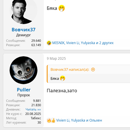
ц
Бяка
и
и
:
Вовчик37
Демиург
Сообщения
29.640
MISNIK
,
Vivien Li
,
Yulyaska
и 2 других
Р
Реакции
63.149
е
а
9 Мар 2025
к
ц
и
Вовчик37 написал(а):
и
:
Бяка
Puller
Палезна,зато
Пророк
Сообщения
9.881
Реакции
21.830
Дневник
Читать »»
Не курю с
20.08.2025
Метод
Табекс
Vivien Li
,
Yulyaska
и
Ольхен
Р
Лет курения
30
е