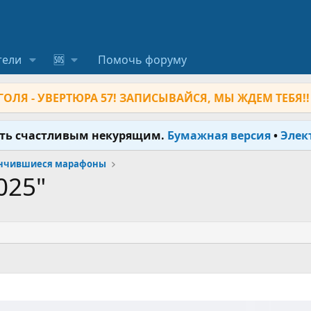
тели
🆘
Помочь форуму
ОЛЯ - УВЕРТЮРА 57! ЗАПИСЫВАЙСЯ, МЫ ЖДЕМ ТЕБЯ!!
ыть счастливым некурящим.
Бумажная версия
•
Элек
нчившиеся марафоны
025"