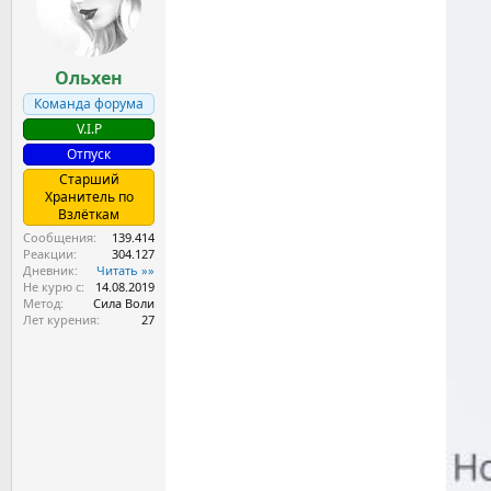
а
Ольхен
Команда форума
V.I.P
Отпуск
Старший
Хранитель по
Взлёткам
Сообщения
139.414
Реакции
304.127
Дневник
Читать »»
Не курю с
14.08.2019
Метод
Сила Воли
Лет курения
27