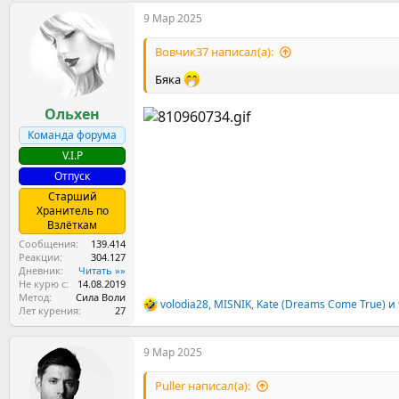
а
9 Мар 2025
к
ц
и
Вовчик37 написал(а):
и
:
Бяка
Ольхен
Команда форума
V.I.P
Отпуск
Старший
Хранитель по
Взлёткам
Сообщения
139.414
Реакции
304.127
Дневник
Читать »»
Не курю с
14.08.2019
Метод
Сила Воли
volodia28
,
MISNIK
,
Kate (Dreams Come True)
и 
Р
Лет курения
27
е
а
9 Мар 2025
к
ц
и
Puller написал(а):
и