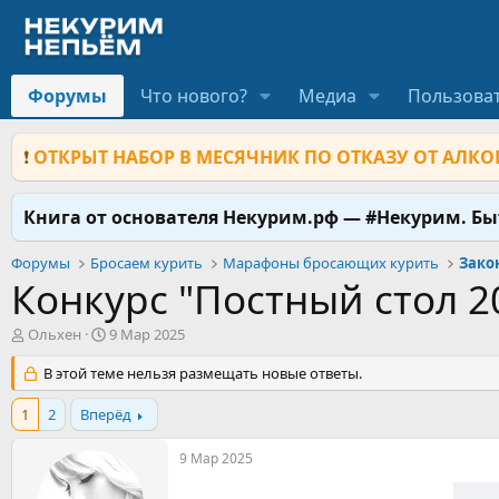
Форумы
Что нового?
Медиа
Пользова
❗
ОТКРЫТ НАБОР В МЕСЯЧНИК ПО ОТКАЗУ ОТ АЛКОГ
Книга от основателя Некурим.рф — #Некурим. Б
Форумы
Бросаем курить
Марафоны бросающих курить
Зако
Конкурс "Постный стол 2
А
Д
Ольхен
9 Мар 2025
в
а
т
В этой теме нельзя размещать новые ответы.
т
о
а
р
н
1
2
Вперёд
т
а
е
ч
9 Мар 2025
м
а
ы
л