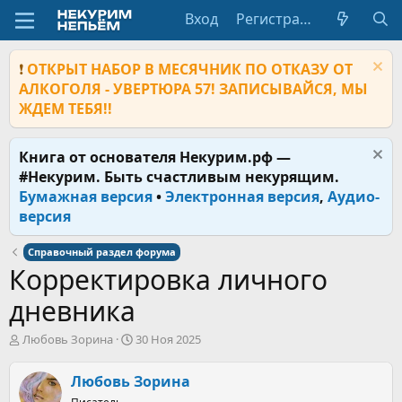
Вход
Регистрация
❗
ОТКРЫТ НАБОР В МЕСЯЧНИК ПО ОТКАЗУ ОТ
АЛКОГОЛЯ - УВЕРТЮРА 57! ЗАПИСЫВАЙСЯ, МЫ
ЖДЕМ ТЕБЯ!!
Книга от основателя Некурим.рф —
#Некурим. Быть счастливым некурящим.
Бумажная версия
•
Электронная версия
,
Аудио-
версия
Справочный раздел форума
Корректировка личного
дневника
А
Д
Любовь Зорина
30 Ноя 2025
в
а
т
т
Любовь Зорина
о
а