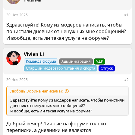
р
Писатель
н
т
а
е
ч
30 Ноя 2025
#1
м
а
ы
л
Здравствуйте! Кому из модеров написать, чтобы
а
почистили дневник от ненужных мне сообщений?
И вообще, есть ли такая услуга на форуме?
Vivien Li
Команда форума
Администрация
V.I.P
Старший модератор питания и спорта
Отпуск
30 Ноя 2025
#2
Любовь Зорина написал(а):
Здравствуйте! Кому из модеров написать, чтобы почистили
дневник от ненужных мне сообщений?
И вообще, есть ли такая услуга на форуме?
Добрый вечер! Личные на форуме только
переписки, а дневники не являются