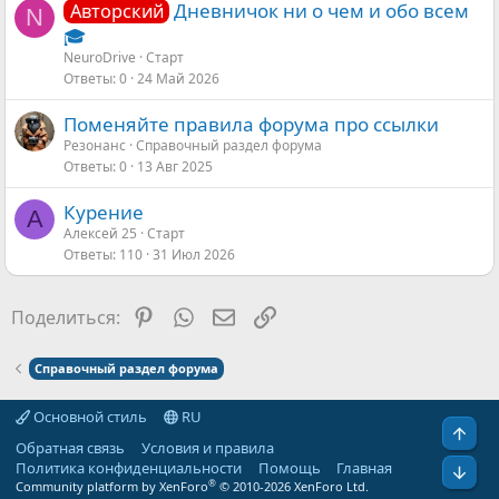
Дневничок ни о чем и обо всем
Авторский
N
🎓
NeuroDrive
Старт
Ответы
0
24 Май 2026
Поменяйте правила форума про ссылки
Резонанс
Справочный раздел форума
Ответы
0
13 Авг 2025
Курение
А
Алексей 25
Старт
Ответы
110
31 Июл 2026
Pinterest
WhatsApp
Электронная почта
Ссылка
Поделиться:
Справочный раздел форума
Основной стиль
RU
Свер
Обратная связь
Условия и правила
Политика конфиденциальности
Помощь
Главная
Сниз
®
Community platform by XenForo
© 2010-2026 XenForo Ltd.