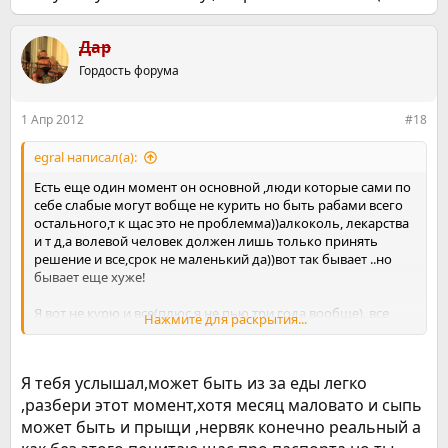
Дар
Гордость форума
1 Апр 2012
#18
egral написал(а):
Есть еще один момент он основной ,люди которые сами по
себе слабые могут вобще не курить но быть рабами всего
остального,т к щас это не проблемма))алкоколь, лекарства
и т д,а волевой человек должен лишь только принять
решение и все,срок не маленький да))вот так бывает ..но
бывает еще хуже!
Я вот не курю и все(плюс я не пью три года вообще), все
Нажмите для раскрытия...
отлично , улучшения есть во всем.
Но мои нервы меня убивают.
Все таки организм то борется . до сих пор.
Я тебя услышал,может быть из за еды легко
У меня сыпь на ребрах, ночью одолевает меня (я могу все
,разбери этот момент,хотя месяц маловато и сыпь
списать на аллергию на глицин , но че то сомневаюсь), это
появилось дней 15 назад,
может быть и прыщи ,нервяк конечно реальный а
сейчас жду своего паспорта (почитайте мой дневник на счет