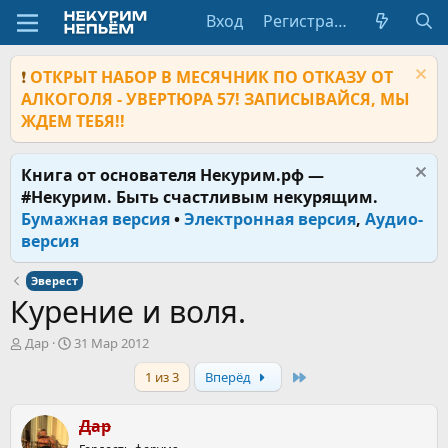
Вход
Регистрация
❗
ОТКРЫТ НАБОР В МЕСЯЧНИК ПО ОТКАЗУ ОТ
АЛКОГОЛЯ - УВЕРТЮРА 57! ЗАПИСЫВАЙСЯ, МЫ
ЖДЕМ ТЕБЯ!!
Книга от основателя Некурим.рф —
#Некурим. Быть счастливым некурящим.
Бумажная версия
•
Электронная версия
,
Аудио-
версия
Эверест
Курение и воля.
А
Д
Дар
31 Мар 2012
в
а
Last
1 из 3
Вперёд
т
т
о
а
р
н
Дар
т
а