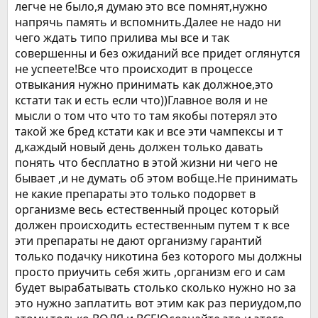
легче не было,я думаю это все помнят,нужно
напрячь память и вспомнить.Далее не надо ни
чего ждать типо прилива мы все и так
совершенны и без ожиданий все придет оглянутся
не успеете!Все что происходит в процессе
отвыкания нужно принимать как должное,это
кстати так и есть если что))Главное воля и не
мысли о том что что то там якобы потерял это
такой же бред кстати как и все эти чампексы и т
д,каждый новый день должен только давать
понять что бесплатно в этой жизни ни чего не
бывает ,и не думать об этом вобще.Не принимать
не какие препараты это только подорвет в
организме весь естественный процес который
должен происходить естественным путем т к все
эти препараты не дают организму гарантий
только подачку никотина без которого мы должны
просто приучить себя жить ,организм его и сам
будет вырабатывать столько сколько нужно но за
это нужно заплатить вот этим как раз периудом,по