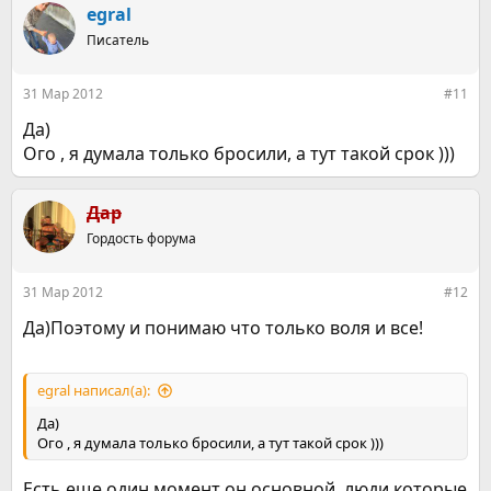
egral
Писатель
31 Мар 2012
#11
Да)
Ого , я думала только бросили, а тут такой срок )))
Дар
Гордость форума
31 Мар 2012
#12
Да)Поэтому и понимаю что только воля и все!
egral написал(а):
Да)
Ого , я думала только бросили, а тут такой срок )))
Есть еще один момент он основной ,люди которые