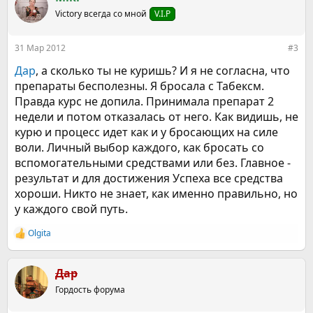
ц
Victory всегда со мной
V.I.P
и
и
:
31 Мар 2012
#3
Дар
, а сколько ты не куришь? И я не согласна, что
препараты бесполезны. Я бросала с Табексм.
Правда курс не допила. Принимала препарат 2
недели и потом отказалась от него. Как видишь, не
курю и процесс идет как и у бросающих на силе
воли. Личный выбор каждого, как бросать со
вспомогательными средствами или без. Главное -
результат и для достижения Успеха все средства
хороши. Никто не знает, как именно правильно, но
у каждого свой путь.
Olgita
Р
е
а
к
Дар
ц
Гордость форума
и
и