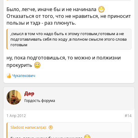
Было, легче, иначе бы и не начинала
Отказаться от того, что не нравиться, не приносит
пользы и тэдэ - раз плюнуть.
,смысл в том что надо быть к этому готовым,готовым а не
подготавливать себя по ходу ,в полном смысле этого слова
готовым
ну, пока подготовишься, то можно и полжизни
прокурить
Чукагекович
Р
е
а
к
Дар
ц
Гордость форума
и
и
:
1 Апр 2012
#14
Sladost написал(а):