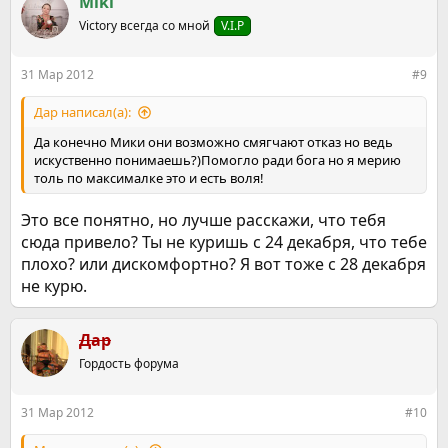
Miki
ц
Victory всегда со мной
V.I.P
и
и
:
31 Мар 2012
#9
Дар написал(а):
Да конечно Мики они возможно смягчают отказ но ведь
искуственно понимаешь?)Помогло ради бога но я мерию
толь по максималке это и есть воля!
Это все понятно, но лучше расскажи, что тебя
сюда привело? Ты не куришь с 24 декабря, что тебе
плохо? или дискомфортно? Я вот тоже с 28 декабря
не курю.
Дар
Гордость форума
31 Мар 2012
#10