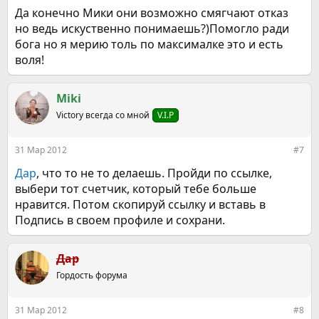
Да конечно Мики они возможно смягчают отказ
но ведь искуственно понимаешь?)Помогло ради
бога но я мерию толь по максималке это и есть
воля!
Miki
Victory всегда со мной
V.I.P
31 Мар 2012
#7
Дар
, что то не то делаешь. Пройди по ссылке,
выбери тот счетчик, который тебе больше
нравится. Потом скопируй ссылку и вставь в
Подпись в своем профиле и сохрани.
Дар
Гордость форума
31 Мар 2012
#8