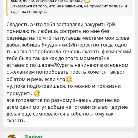
Было, легче, иначе бы и не начинала
Отказаться от того, что не нравиться, не приносит пользы и
тэдэ - раз плюнуть.
Сладость а что тебя заставляли закурить?))Я
понимаю ты любишь сострить но мне без
разницы на то что ты путаешь местами мои слова
дабы любишь блуднячки))Интерестно тогда одно
ты когда попробовала хочешь сказать физический
тебе было так же как до этого момента?не
вставило по шарам?Курить начинают в основном
с желанием попробовать тоесть хочется так вот
об этом и речь если что
ну, пока подготовишься, то можно и полжизни
прокурить
все готоввятся по разному знаешь ,причем во
всем одни могут вобще не готовится а вот другие
делая еще сомневаются в себе по этому как
сказать
Sladost