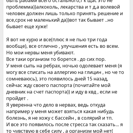
быть рабами всего остального,т к щас это не
проблемма))алкоколь, лекарства и т д,а волевой
человек должен лишь только принять решение и
все,срок не маленький да))вот так бывает ..но
бывает еще хуже!
Я вот не курю и все(плюс я не пью три года
вообще), все отлично , улучшения есть во всем.
Но мои нервы меня убивают.
Все таки организм то борется . до сих пор.
У меня сыпь на ребрах, ночью одолевает меня (я
могу все списать на аллергию на глицин , но че то
сомневаюсь), это появилось дней 15 назад,
сейчас жду своего паспорта (почитайте мой
дневник на счет паспорта)) и иду в квд , если не
пройдет .
Я уверенна что дело в нервах, ведь откуда
например у меня может взяться какая нибудь
болезнь, я не хожу с бассейн , в солярий и тп.
И все это появилось после стресса так сказать... я
то чувствую в себе силу , а организм мой нет(