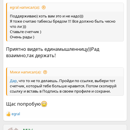
egral написал(а):
Поддерживаю) хоть вам это и не надо)))
Я тоже считаю табексы бредом !!! Все должно быть чесно
что ли )))
Ставьте счетчик )
Очень рады )
Приятно видеть единамышленницу))Рад
взаимно,так держать!
Мики написал(а):
Дар
, что то не то делаешь. Пройди по ссылке, выбери тот
счетчик, который тебе больше нравится. Потом скопируй
ссылку и вставь в Подпись в своем профиле и сохрани.
Щас попробую
egral
Р
е
а
к