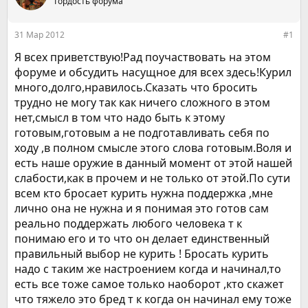
е
ч
Гордость форума
м
а
ы
л
31 Мар 2012
#1
а
Я всех приветствую!Рад поучаствовать на этом
форуме и обсудить насущное для всех здесь!Курил
много,долго,нравилось.Сказать что бросить
трудно не могу так как ничего сложного в этом
нет,смысл в том что надо быть к этому
готовым,готовым а не подготавливать себя по
ходу ,в полном смысле этого слова готовым.Воля и
есть наше оружие в данный момент от этой нашей
слабости,как в прочем и не только от этой.По сути
всем кто бросает курить нужна поддержка ,мне
лично она не нужна и я понимая это готов сам
реально поддержать любого человека т к
понимаю его и то что он делает единственный
правильный выбор не курить ! Бросать курить
надо с таким же настроением когда и начинал,то
есть все тоже самое только наоборот ,кто скажет
что тяжело это бред т к когда он начинал ему тоже