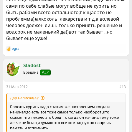
сами по себе слабые могут вобще не курить но
быть рабами всего остального,т к щас это не
проблемма))алкоколь, лекарства и т д,а волевой
человек должен лишь только принять решение и
все,срок не маленький да))вот так бывает ..но
бывает еще хуже!
egral
Р
е
а
к
Sladost
ц
Вредина
V.I.P
и
и
:
31 Мар 2012
#13
Дар написал(а):
Бросать курить надо с таким же настроением когда и
начинал,то есть все тоже самое только наоборот ,кто
скажет что тяжело это бред т к когда он начинал ему тоже
легче не было,я думаю это все помнят,нужно напрячь
память и вспомнить.