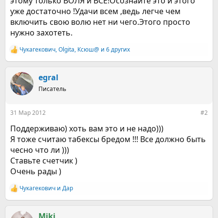
этому только ВОЛЯ и ВСЕ!Осознайте это и этого
уже достаточно !Удачи всем ,ведь легче чем
включить свою волю нет ни чего.Этого просто
нужно захотеть.
Чукагекович
,
Olgita
,
Ксюш@
и 6 других
Р
е
а
к
egral
ц
Писатель
и
и
:
31 Мар 2012
#2
Поддерживаю) хоть вам это и не надо)))
Я тоже считаю табексы бредом !!! Все должно быть
чесно что ли )))
Ставьте счетчик )
Очень рады )
Чукагекович
и
Дар
Р
е
а
к
Miki