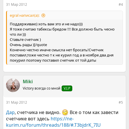
:
31 Мар 2012
#4
egral написал(а):
Поддерживаю) хоть вам это и не надо)))
Я тоже считаю табексы бредом !!! Все должно быть чесно
что ли )))
Ставьте счетчик )
Очень рады )[/quote
Конечно честно иначе смысла нет бросать!Счетчик
поставил,тоже честно т к не курил год а в ноябре два дня
покурил поэтому поставил счетчик от той даты
Miki
Victory всегда со мной
V.I.P
31 Мар 2012
#5
Дар
, счетчика не видно.
Все о том как завести
счетчике вот здесь
https://ne-
kurim.ru/forum/threads/188/#.T3bjdrK_7IU