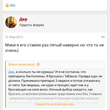
Дар
Р
е
а
к
Дар
ц
Гордость форума
и
и
:
31 Мар 2012
#6
Мики я его ставлю раз пятый наверно но что то не
очень)
Мики написал(а):
Дар
, а сколько ты не куришь? И я не согласна, что
препараты бесполезны. Я бросала с Табексм. Правда курс не
допила. Принимала препарат 2 недели и потом отказалась
от него. Как видишь, не курю и процесс идет как и у
бросающих на силе воли. Личный выбор каждого, как
бросать со вспомогательными средствами или без. Главное
- результат и для достижения Успеха все средства хороши.
Никто не знает, как именно правильно, но у каждого свой
Нажмите для раскрытия...
путь.