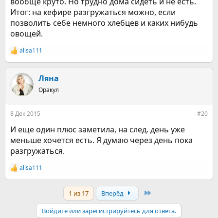
вообще круто. Но трудно дома сидеть и не есть.
Итог: на кефире разгружаться можно, если
позволить себе немного хлебцев и каких нибудь
овощей.
alisa111
Р
е
а
к
Ляна
ц
Оракул
и
и
:
8 Дек 2015
#20
И еще один плюс заметила, на след. день уже
меньше хочется есть. Я думаю через день пока
разгружаться.
alisa111
Р
е
а
Last
1 из 17
Вперёд
к
ц
и
Войдите или зарегистрируйтесь для ответа.
и