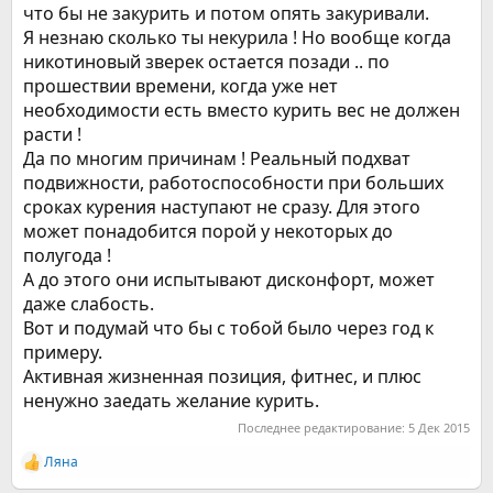
что бы не закурить и потом опять закуривали.
Я незнаю сколько ты некурила ! Но вообще когда
никотиновый зверек остается позади .. по
прошествии времени, когда уже нет
необходимости есть вместо курить вес не должен
расти !
Да по многим причинам ! Реальный подхват
подвижности, работоспособности при больших
сроках курения наступают не сразу. Для этого
может понадобится порой у некоторых до
полугода !
А до этого они испытывают дисконфорт, может
даже слабость.
Вот и подумай что бы с тобой было через год к
примеру.
Активная жизненная позиция, фитнес, и плюс
ненужно заедать желание курить.
Последнее редактирование:
5 Дек 2015
Ляна
Р
е