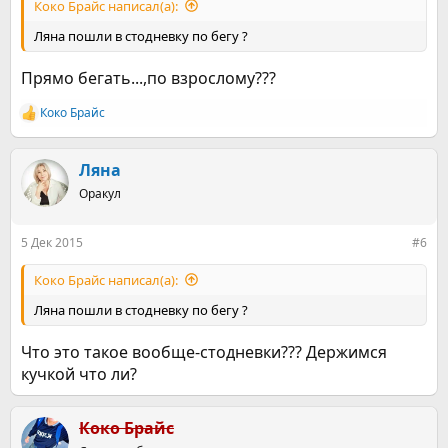
Коко Брайс написал(а):
Ляна пошли в стодневку по бегу ?
Прямо бегать...,по взрослому???
Коко Брайс
Р
е
а
к
Ляна
ц
Оракул
и
и
:
5 Дек 2015
#6
Коко Брайс написал(а):
Ляна пошли в стодневку по бегу ?
Что это такое вообще-стодневки??? Держимся
кучкой что ли?
Коко Брайс