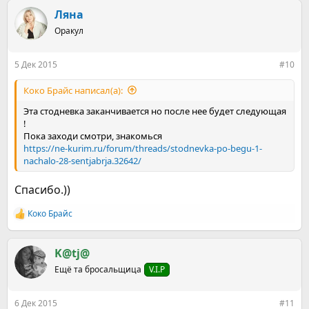
а
к
Ляна
ц
Оракул
и
и
:
5 Дек 2015
#10
Коко Брайс написал(а):
Эта стодневка заканчивается но после нее будет следующая
!
Пока заходи смотри, знакомься
https://ne-kurim.ru/forum/threads/stodnevka-po-begu-1-
nachalo-28-sentjabrja.32642/
Спасибо.))
Коко Брайс
Р
е
а
к
K@tj@
ц
Ещё та бросальщица
V.I.P
и
и
:
6 Дек 2015
#11