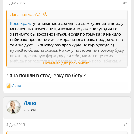
5 Дек 2015
#4
Ляна написал(а):
Коко Брайс
, учитывая мой солидный стаж курения, я не жду
мгновенных изменений, и возможно даже полугодия не
хватит,что бы восстановиться, и судя по тому как я не хило
набираю-просто не имею морального права продолжать в
том же духе. Ты тысячу раз прав:курю-не курю(заедаю)-
курю.Это бывшие схемы. Не хочу повторений,поэтому буду
искать идеальную формулу для себя, может еще кому
нибудь пригодится.)Ну а первые 20 дней: у кого Табексы, у
Нажмите для раскрытия...
кого то плюшки...как то так!)
Ляна пошли в стодневку по бегу ?
Ляна
Р
е
а
к
Ляна
ц
Оракул
и
и
:
5 Дек 2015
#5