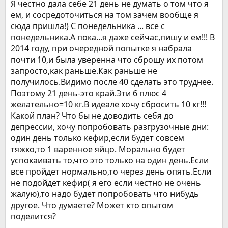
Я честно дала себе 21 день не думать о том что я
ем, и сосредоточиться на том зачем вообще я
сюда пришла!) С понедельника ... все с
понедельника.А пока...я даже сейчас,пишу и ем!!! В
2014 году, при очередной попытке я набрала
почти 10,и была уверенна что сброшу их потом
запросто,как раньше.Как раньше не
получилось.Видимо после 40 сделать это труднее.
Поэтому 21 день-это край.Эти 6 плюс 4
желательно=10 кг.В идеале хочу сбросить 10 кг!!!
Какой план? Что бы не доводить себя до
депрессии, хочу попробовать разгрузочные дни:
один день только кефир,если будет совсем
тяжко,то 1 варенное яйцо. Морально будет
успокаивать то,что это только на один день.Если
все пройдет нормально,то через день опять.Если
не подойдет кефир( я его если честно не очень
жалую),то надо будет попробовать что нибудь
другое. Что думаете? Может кто опытом
поделится?