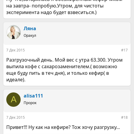
на завтра- попробую.Утром, для чистоты
эксперимента надо будет взвеситься.)
Ляна
Оракул
7 Дек 2015
#17
Разгрузочный день. Мой вес с утра 63.300. Утром
выпила кофе с сахарозаменителем.( возможно
еще буду пить в теч дня), и только кефир( в
идеале).
alisa111
A
Пророк
7 Дек 2015
#18
Привет!!! Ну как на кефире? Тож хочу разгрузку...