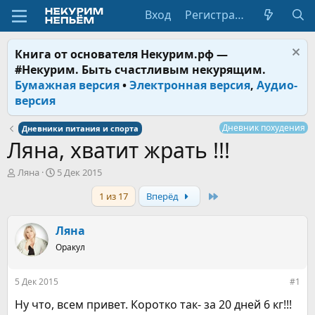
Вход
Регистрация
Книга от основателя Некурим.рф —
#Некурим. Быть счастливым некурящим.
Бумажная версия
•
Электронная версия
,
Аудио-
версия
Дневник похудения
Дневники питания и спорта
Ляна, хватит жрать !!!
А
Д
Ляна
5 Дек 2015
в
а
Last
1 из 17
Вперёд
т
т
о
а
р
н
Ляна
т
а
е
Оракул
ч
м
а
ы
л
5 Дек 2015
#1
а
Ну что, всем привет. Коротко так- за 20 дней 6 кг!!!