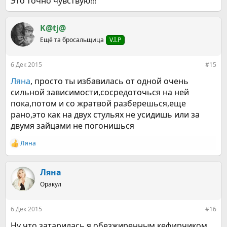
Это точно чувствую!!!
K@tj@
Ещё та бросальщица
V.I.P
6 Дек 2015
#15
Ляна
, просто ты избавилась от одной очень
сильной зависимости,сосредоточься на ней
пока,потом и со жратвой разберешься,еще
рано,это как на двух стульях не усидишь или за
двумя зайцами не погонишься
Ляна
Р
е
а
к
Ляна
ц
Оракул
и
и
:
6 Дек 2015
#16
Ну что,затарилась я обезжиренным кефирчиком