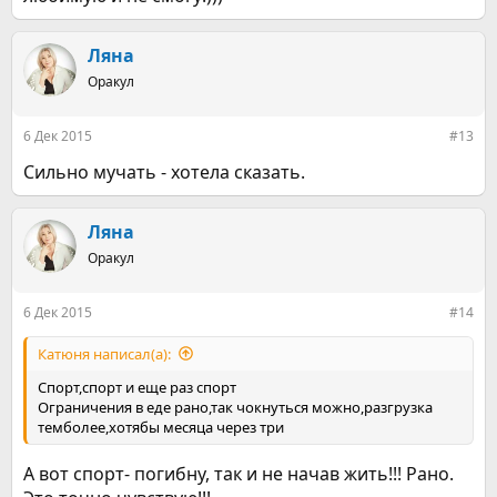
Ляна
Оракул
6 Дек 2015
#13
Сильно мучать - хотела сказать.
Ляна
Оракул
6 Дек 2015
#14
Катюня написал(а):
Спорт,спорт и еще раз спорт
Ограничения в еде рано,так чокнуться можно,разгрузка
темболее,хотябы месяца через три
А вот спорт- погибну, так и не начав жить!!! Рано.