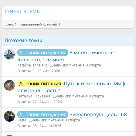
:
СЕЙЧАС В ТЕМЕ:
Всего: 1 (пользователей: 0, гостей: 1)
Похожие темы
У меня ничего нет
Дневник похудения
лишнего, всё мое)
Katalina_Tonelero
Дневники питания и спорта
Ответы
0
29 Июн 2026
Путь к изменению. Миф
Дневник питания
или реальность?
Наталья Юрьевна
Дневники питания и спорта
Ответы
72
24 Июл 2026
Вижу первую цель - 68
Дневник похудения
Betta
Дневники питания и спорта
Ответы
35
24 Фев 2026