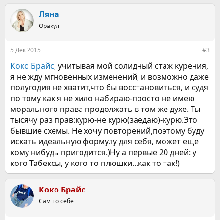
а
к
Ляна
ц
Оракул
и
и
:
5 Дек 2015
#3
Коко Брайс
, учитывая мой солидный стаж курения,
я не жду мгновенных изменений, и возможно даже
полугодия не хватит,что бы восстановиться, и судя
по тому как я не хило набираю-просто не имею
морального права продолжать в том же духе. Ты
тысячу раз прав:курю-не курю(заедаю)-курю.Это
бывшие схемы. Не хочу повторений,поэтому буду
искать идеальную формулу для себя, может еще
кому нибудь пригодится.)Ну а первые 20 дней: у
кого Табексы, у кого то плюшки...как то так!)
Коко Брайс
Сам по себе