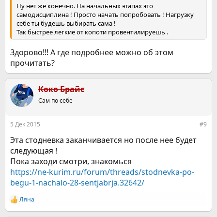
Ну нет же конечно. На начальных этапах это
самодисциплина ! Просто начать попробовать ! Нагрузку
себе ты будешь выбирать сама !
Так быстрее легкие от копоти провентилируешь .
Здорово!!! А где подробнее можно об этом
прочитать?
Коко Брайс
Сам по себе
5 Дек 2015
#9
Эта стодневка заканчивается но после нее будет
следующая !
Пока заходи смотри, знакомься
https://ne-kurim.ru/forum/threads/stodnevka-po-
begu-1-nachalo-28-sentjabrja.32642/
Ляна
Р
е