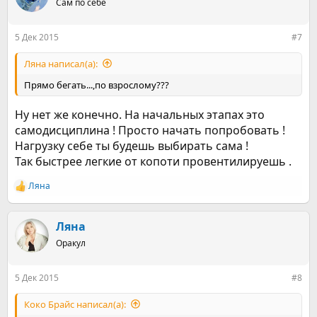
Сам по себе
5 Дек 2015
#7
Ляна написал(а):
Прямо бегать...,по взрослому???
Ну нет же конечно. На начальных этапах это
самодисциплина ! Просто начать попробовать !
Нагрузку себе ты будешь выбирать сама !
Так быстрее легкие от копоти провентилируешь .
Ляна
Р
е
а
к
Ляна
ц
Оракул
и
и
:
5 Дек 2015
#8
Коко Брайс написал(а):