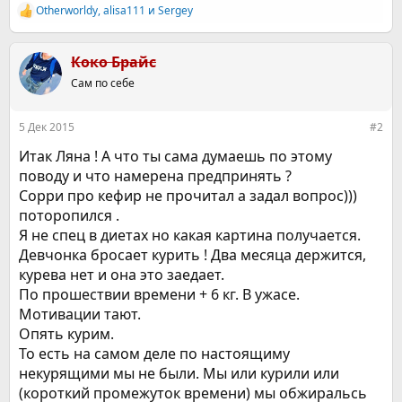
Otherworldy
,
alisa111
и
Sergey
Р
е
а
к
Коко Брайс
ц
Сам по себе
и
и
:
5 Дек 2015
#2
Итак Ляна ! А что ты сама думаешь по этому
поводу и что намерена предпринять ?
Сорри про кефир не прочитал а задал вопрос)))
поторопился .
Я не спец в диетах но какая картина получается.
Девчонка бросает курить ! Два месяца держится,
курева нет и она это заедает.
По прошествии времени + 6 кг. В ужасе.
Мотивации тают.
Опять курим.
То есть на самом деле по настоящиму
некурящими мы не были. Мы или курили или
(короткий промежуток времени) мы обжиральсь