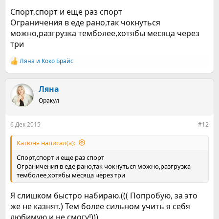
Спорт,спорт и еще раз спорт
Ограничения в еде рано,так чокнуться
можно,разгрузка темболее,хотябы месяца через
три
Ляна
и
Коко Брайс
Р
е
а
к
Ляна
ц
Оракул
и
и
:
6 Дек 2015
#12
Катюня написал(а):
Спорт,спорт и еще раз спорт
Ограничения в еде рано,так чокнуться можно,разгрузка
темболее,хотябы месяца через три
Я слишком быстро набираю.((( Попробую, за это
же не казнят.) Тем более сильном учить я себя
любимую и не смогу!)))