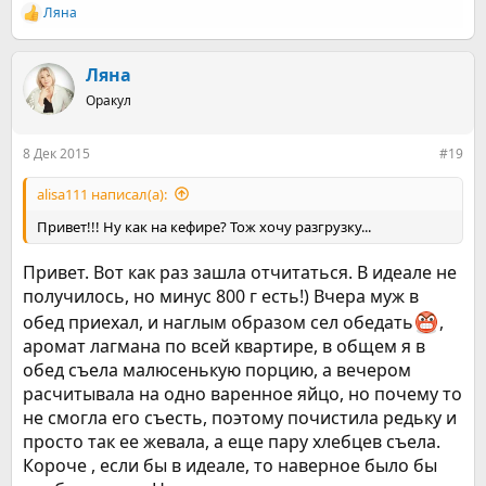
Ляна
Р
е
а
к
Ляна
ц
Оракул
и
и
:
8 Дек 2015
#19
alisa111 написал(а):
Привет!!! Ну как на кефире? Тож хочу разгрузку...
Привет. Вот как раз зашла отчитаться. В идеале не
получилось, но минус 800 г есть!) Вчера муж в
обед приехал, и наглым образом сел обедать
,
аромат лагмана по всей квартире, в общем я в
обед съела малюсенькую порцию, а вечером
расчитывала на одно варенное яйцо, но почему то
не смогла его съесть, поэтому почистила редьку и
просто так ее жевала, а еще пару хлебцев съела.
Короче , если бы в идеале, то наверное было бы