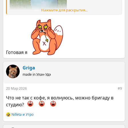
Нажмите для раскрытия...
Готовая я
Griga
made in Улан-Удэ
20 Мар 2026
#9
Что не так с кофе, я волнуюсь, можно бригаду в
студию?
Nilleta
и
Утро
Р
е
а