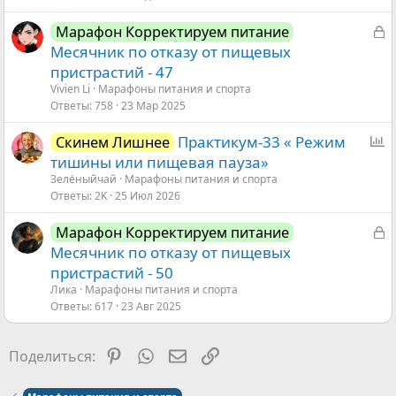
З
Марафон Корректируем питание
а
Месячник по отказу от пищевых
к
пристрастий - 47
р
Vivien Li
Марафоны питания и спорта
ы
Ответы
758
23 Мар 2025
т
О
Практикум-33 « Режим
Скинем Лишнее
а
п
тишины или пищевая пауза»
р
Зелёныйчай
Марафоны питания и спорта
Ответы
2K
25 Июл 2026
о
с
З
Марафон Корректируем питание
а
Месячник по отказу от пищевых
к
пристрастий - 50
р
Ликa
Марафоны питания и спорта
ы
Ответы
617
23 Авг 2025
т
а
Pinterest
WhatsApp
Электронная почта
Ссылка
Поделиться: