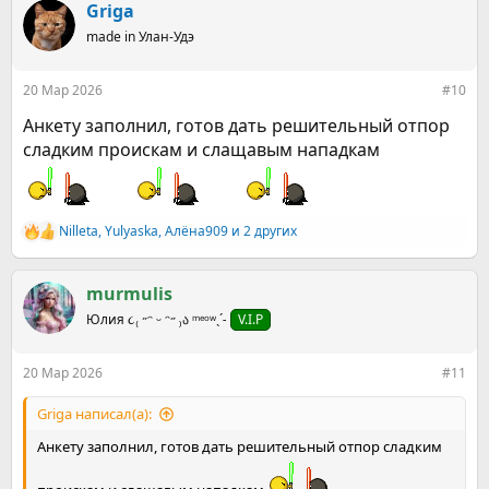
к
Griga
ц
made in Улан-Удэ
и
и
:
20 Мар 2026
#10
Анкету заполнил, готов дать решительный отпор
сладким проискам и слащавым нападкам
Nilleta
,
Yulyaska
,
Алёна909
и 2 других
Р
е
а
к
murmulis
ц
Юлия ૮₍ ˶ᵔ ᵕ ᵔ˶ ₎ა ᵐᵉᵒʷˎˊ˗
V.I.P
и
и
:
20 Мар 2026
#11
Griga написал(а):
Анкету заполнил, готов дать решительный отпор сладким