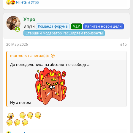
Nilleta
и
Утро
Р
е
а
к
Утро
ц
В пути
Команда форума
V.I.P
Капитан новой цели
и
и
Старший модератор Расширяем горизонты
:
20 Мар 2026
#15
murmulis написал(а):
До понедельника ты абсолютно свободна.
Ну а потом