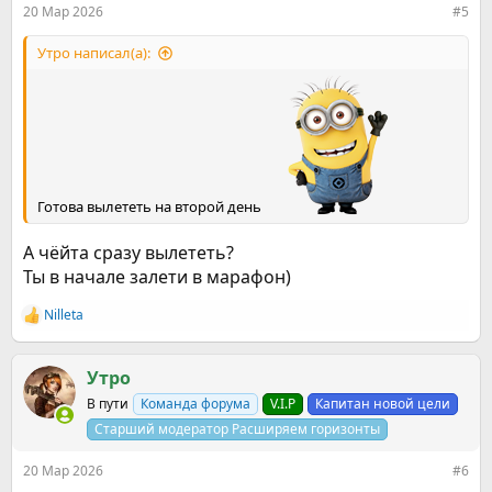
20 Мар 2026
#5
Утро написал(а):
Готова вылететь на второй день
А чёйта сразу вылететь?
Ты в начале залети в марафон)
Nilleta
Р
е
а
к
Утро
ц
В пути
Команда форума
V.I.P
Капитан новой цели
и
и
Старший модератор Расширяем горизонты
:
20 Мар 2026
#6