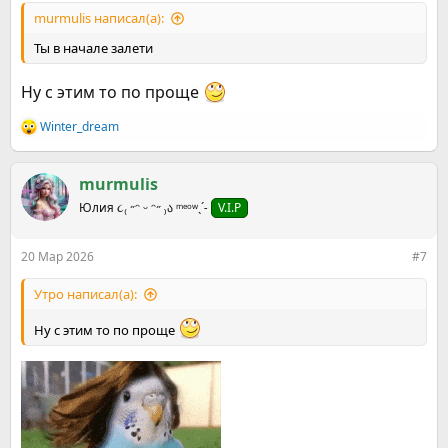
murmulis написал(а):
Ты в начале залети
Ну с этим то по проще
Winter_dream
Р
е
а
к
murmulis
ц
Юлия ૮₍ ˶ᵔ ᵕ ᵔ˶ ₎ა ᵐᵉᵒʷˎˊ˗
V.I.P
и
и
:
20 Мар 2026
#7
Утро написал(а):
Ну с этим то по проще