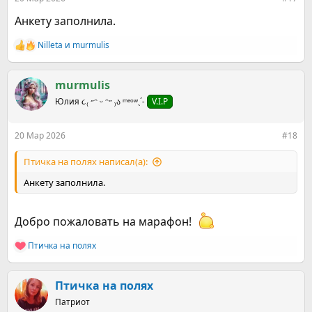
Анкету заполнила.
Nilleta
и
murmulis
Р
е
а
к
murmulis
ц
Юлия ૮₍ ˶ᵔ ᵕ ᵔ˶ ₎ა ᵐᵉᵒʷˎˊ˗
V.I.P
и
и
:
20 Мар 2026
#18
Птичка на полях написал(а):
Анкету заполнила.
Добро пожаловать на марафон!
Птичка на полях
Р
е
а
к
Птичка на полях
ц
Патриот
и