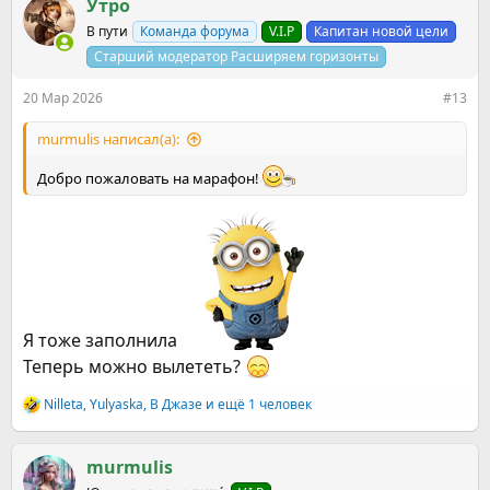
к
Утро
ц
В пути
Команда форума
V.I.P
Капитан новой цели
и
и
Старший модератор Расширяем горизонты
:
20 Мар 2026
#13
murmulis написал(а):
Добро пожаловать на марафон!
Я тоже заполнила
Теперь можно вылететь?
Nilleta
,
Yulyaska
,
В Джазе
и ещё 1 человек
Р
е
а
к
murmulis
ц