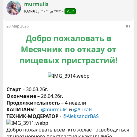
р
н
murmulis
т
а
е
Юлия ૮₍ ˶ᵔ ᵕ ᵔ˶ ₎ა ᵐᵉᵒʷˎˊ˗
ч
V.I.P
м
а
ы
л
20 Мар 2026
#1
а
Добро пожаловать в
Месячник по отказу от
пищевых пристрастий!
Старт
– 30.03.26г.
Окончание
– 26.04.26г.
Продолжительность
– 4 недели
КАПИТАНЫ
: –
@murmulis
и
@АнкаЯ
ТЕХНИК-МОДЕРАТОР
-
@AleksandrBАS
Добро пожаловать всем, кто желает освободиться
от чрезмерного пристрастия к какому-либо