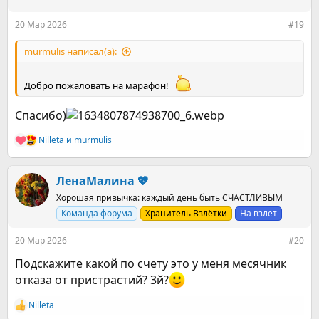
и
:
20 Мар 2026
#19
murmulis написал(а):
Добро пожаловать на марафон!
Спасибо)
Nilleta
и
murmulis
Р
е
а
к
ЛенаМалина 💖
ц
Хорошая привычка: каждый день быть СЧАСТЛИВЫМ
и
и
Команда форума
Хранитель Взлётки
На взлет
:
20 Мар 2026
#20
Подскажите какой по счету это у меня месячник
отказа от пристрастий? 3й?
Nilleta
Р