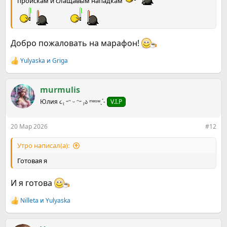
проискам и слащавым нападкам
Добро пожаловать на марафон!
Yulyaska
и
Griga
Р
е
а
к
murmulis
ц
Юлия ૮₍ ˶ᵔ ᵕ ᵔ˶ ₎ა ᵐᵉᵒʷˎˊ˗
V.I.P
и
и
:
20 Мар 2026
#12
Утро написал(а):
Готовая я
И я готова
Nilleta
и
Yulyaska
Р
е
а