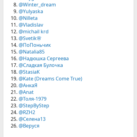
@Winter_dream
@Yulyaska
@Nilleta
@Vladislav
@michail krd
@Svetik🌸
@ПоПоньчик
@Natalia85
@Надюшка Сергеева
@Сладкая Булочка
@StasiaK
@Kate (Dreams Come True)
@АнкаЯ
@Anat
@Толя-1979
@StepByStep
@RZH2
@Селена13
@Веруся