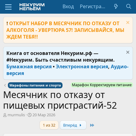
Вход
Регистрация
❗
ОТКРЫТ НАБОР В МЕСЯЧНИК ПО ОТКАЗУ ОТ
АЛКОГОЛЯ - УВЕРТЮРА 57! ЗАПИСЫВАЙСЯ, МЫ
ЖДЕМ ТЕБЯ!!
Книга от основателя Некурим.рф —
#Некурим. Быть счастливым некурящим.
Бумажная версия
•
Электронная версия
,
Аудио-
версия
Марафон Корректируем питание
Марафоны питания и спорта
Месячник по отказу от
пищевых пристрастий-52
А
Д
murmulis
20 Мар 2026
в
а
Last
1 из 32
Вперёд
т
т
о
а