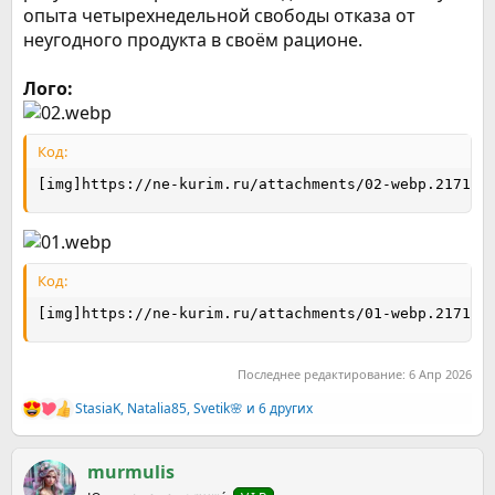
опыта четырехнедельной свободы отказа от
неугодного продукта в своём рационе.
Лого:
Код:
[img]https://ne-kurim.ru/attachments/02-webp.217168
Код:
[img]https://ne-kurim.ru/attachments/01-webp.217167
Последнее редактирование:
6 Апр 2026
StasiaK
,
Natalia85
,
Svetik🌸
и 6 других
Р
е
а
к
murmulis
ц