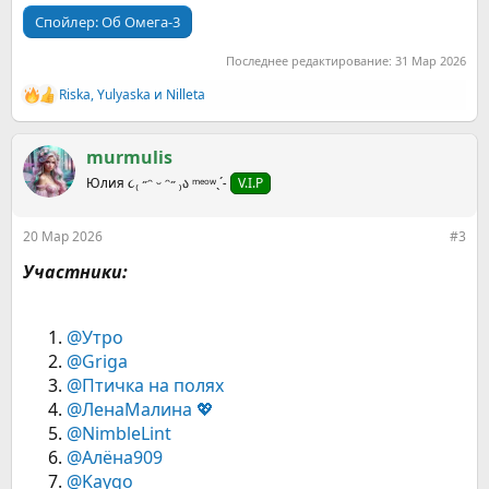
Спойлер:
Об Омега-3
Последнее редактирование:
31 Мар 2026
Riska
,
Yulyaska
и
Nilleta
Р
е
а
к
murmulis
ц
Юлия ૮₍ ˶ᵔ ᵕ ᵔ˶ ₎ა ᵐᵉᵒʷˎˊ˗
V.I.P
и
и
:
20 Мар 2026
#3
Участники:
@Утро
@Griga
@Птичка на полях
@ЛенаМалина 💖
@NimbleLint
@Алёна909
@Kaygo