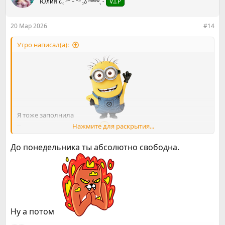
Юлия ૮₍ ˶ᵔ ᵕ ᵔ˶ ₎ა ᵐᵉᵒʷˎˊ˗
V.I.P
и
и
:
20 Мар 2026
#14
Утро написал(а):
Я тоже заполнила
Нажмите для раскрытия...
Теперь можно вылететь?
До понедельника ты абсолютно свободна.
Ну а потом