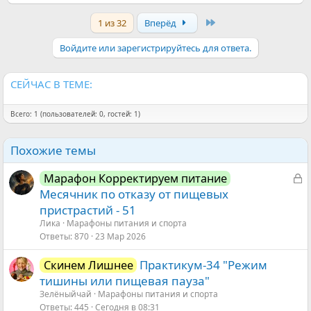
е
а
Last
1 из 32
Вперёд
к
ц
и
Войдите или зарегистрируйтесь для ответа.
и
:
СЕЙЧАС В ТЕМЕ:
Всего: 1 (пользователей: 0, гостей: 1)
Похожие темы
З
Марафон Корректируем питание
а
Месячник по отказу от пищевых
к
пристрастий - 51
р
Ликa
Марафоны питания и спорта
ы
Ответы
870
23 Мар 2026
т
Практикум-34 "Режим
Скинем Лишнее
а
тишины или пищевая пауза"
Зелёныйчай
Марафоны питания и спорта
Ответы
445
Сегодня в 08:31