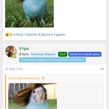
Arthour
,
Yulyaska
,
В Джазе
и 4 других
Р
е
а
к
Утро
ц
В пути
Команда форума
V.I.P
Капитан новой цели
и
и
Старший модератор Расширяем горизонты
:
20 Мар 2026
#8
murmulis написал(а):