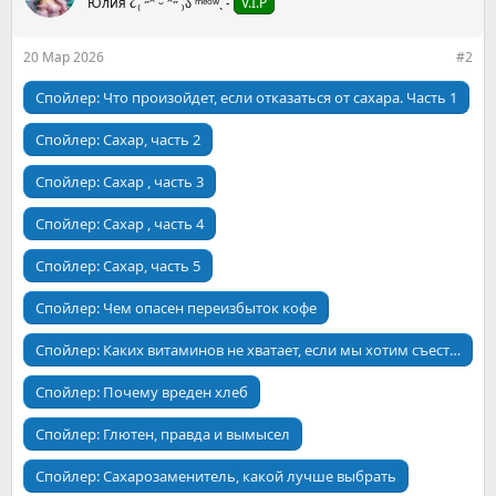
Юлия ૮₍ ˶ᵔ ᵕ ᵔ˶ ₎ა ᵐᵉᵒʷˎˊ˗
V.I.P
и
и
:
20 Мар 2026
#2
Спойлер:
Что произойдет, если отказаться от сахара. Часть 1
Спойлер:
Сахар, часть 2
Спойлер:
Сахар , часть 3
Спойлер:
Сахар , часть 4
Спойлер:
Сахар, часть 5
Спойлер:
Чем опасен переизбыток кофе
Спойлер:
Каких витаминов не хватает, если мы хотим съесть что
Спойлер:
Почему вреден хлеб
Спойлер:
Глютен, правда и вымысел
Спойлер:
Сахарозаменитель, какой лучше выбрать