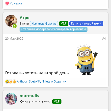
Yulyaska
Р
е
а
к
Утро
ц
В пути
Команда форума
V.I.P
Капитан новой цели
и
и
Старший модератор Расширяем горизонты
:
20 Мар 2026
#4
Готова вылететь на второй день
Arthour
,
Svetik🌸
,
Nilleta
и 5 других
Р
е
а
к
murmulis
ц
Юлия ૮₍ ˶ᵔ ᵕ ᵔ˶ ₎ა ᵐᵉᵒʷˎˊ˗
V.I.P
и
и
: