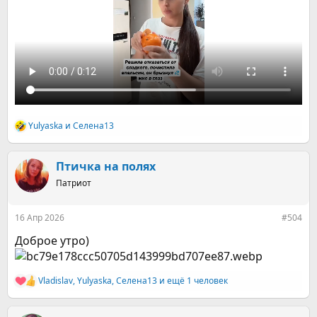
Yulyaska
и
Селена13
Р
е
а
к
Птичка на полях
ц
Патриот
и
и
:
16 Апр 2026
#504
Доброе утро)
Vladislav
,
Yulyaska
,
Селена13
и ещё 1 человек
Р
е
а