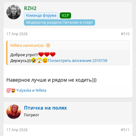
а
к
RZH2
ц
Команда форума
V.I.P
и
и
Модератор раздела Питание и спорт
:
17 Апр 2026
#510
Nilleta написал(а):
Доброе утро!!!
Держусь)))
Посмотреть вложение 2310159
Наверное лучше и рядом не ходить)))
Yulyaska
и
Nilleta
Р
е
а
к
Птичка на полях
ц
Патриот
и
и
:
17 Апр 2026
#511