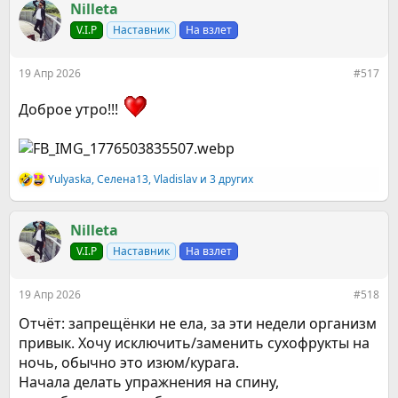
к
Nilleta
ц
V.I.P
Наставник
На взлет
и
и
:
19 Апр 2026
#517
Доброе утро!!!
Yulyaska
,
Селена13
,
Vladislav
и 3 других
Р
е
а
к
Nilleta
ц
V.I.P
Наставник
На взлет
и
и
:
19 Апр 2026
#518
Отчёт: запрещёнки не ела, за эти недели организм
привык. Хочу исключить/заменить сухофрукты на
ночь, обычно это изюм/курага.
Начала делать упражнения на спину,