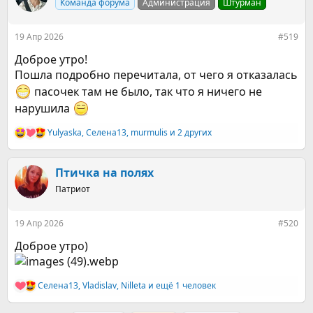
Команда форума
Администрация
Штурман
и
и
:
19 Апр 2026
#519
Доброе утро!
Пошла подробно перечитала, от чего я отказалась
пасочек там не было, так что я ничего не
нарушила
Yulyaska
,
Селена13
,
murmulis
и 2 других
Р
е
а
к
Птичка на полях
ц
Патриот
и
и
:
19 Апр 2026
#520
Доброе утро)
Селена13
,
Vladislav
,
Nilleta
и ещё 1 человек
Р
е
а