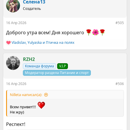
к
Селена13
ц
Создатель
и
и
:
16 Апр 2026
#505
Доброго утра всем! Дня хорошего
Vladislav
,
Yulyaska
и
Птичка на полях
Р
е
а
к
RZH2
ц
Команда форума
V.I.P
и
и
Модератор раздела Питание и спорт
:
16 Апр 2026
#506
Nilleta написал(а):
Всем привет!!!
Не жру)
Респект!