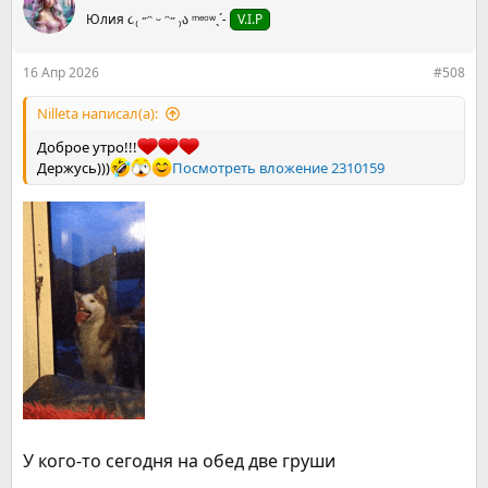
ц
Юлия ૮₍ ˶ᵔ ᵕ ᵔ˶ ₎ა ᵐᵉᵒʷˎˊ˗
V.I.P
и
и
:
16 Апр 2026
#508
Nilleta написал(а):
Доброе утро!!!
Держусь)))
Посмотреть вложение 2310159
У кого-то сегодня на обед две груши