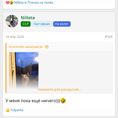
Nilleta
и
Птичка на полях
Р
е
а
к
Nilleta
ц
V.I.P
Наставник
На взлет
и
и
:
16 Апр 2026
#509
murmulis написал(а):
Нажмите для раскрытия...
У меня пока ещё ничего)))
Yulyaska
Р
У кого-то сегодня на обед две груши
е