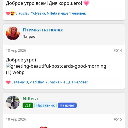
Доброе утро всем! Дня хорошего!
Vladislav
,
Yulyaska
,
Nilleta
и ещё 1 человек
Р
е
а
к
Птичка на полях
ц
Патриот
и
и
:
18 Апр 2026
#514
Доброе утро)
Селена13
,
Vladislav
,
Yulyaska
и ещё 1 человек
Р
е
а
к
Nilleta
ц
V.I.P
Наставник
На взлет
и
и
:
18 Апр 2026
#515