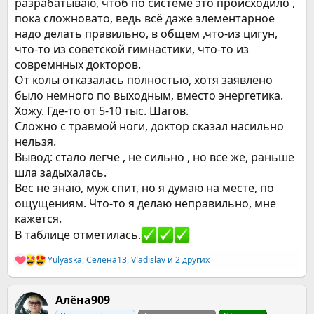
разрабатываю, чтоб по системе это происходило ,
пока сложновато, ведь всё даже элементарное
надо делать правильно, в общем ,что-из цигун,
что-то из советской гимнастики, что-то из
совремнных докторов.
От колы отказалась полностью, хотя заявлено
было немного по выходным, вместо энергетика.
Хожу. Где-то от 5-10 тыс. Шагов.
Сложно с травмой ноги, доктор сказал насильно
нельзя.
Вывод: стало легче , не сильно , но всё же, раньше
шла задыхалась.
Вес не знаю, муж спит, но я думаю на месте, по
ощущениям. Что-то я делаю неправильно, мне
кажется.
В таблице отметилась.
Yulyaska
,
Селена13
,
Vladislav
и 2 других
Р
е
а
к
Алёна909
ц