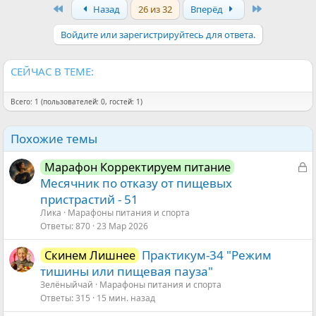
First
Last
Назад
26 из 32
Вперёд
к
ц
и
Войдите или зарегистрируйтесь для ответа.
и
:
СЕЙЧАС В ТЕМЕ:
Всего: 1 (пользователей: 0, гостей: 1)
Похожие темы
З
Марафон Корректируем питание
а
Месячник по отказу от пищевых
к
пристрастий - 51
р
Ликa
Марафоны питания и спорта
ы
Ответы
870
23 Мар 2026
т
Практикум-34 "Режим
Скинем Лишнее
а
тишины или пищевая пауза"
Зелёныйчай
Марафоны питания и спорта
Ответы
315
15 мин. назад