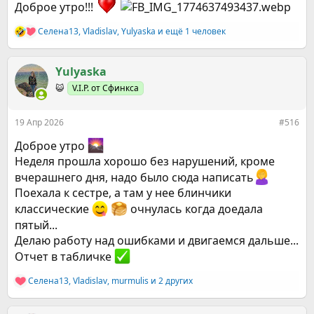
Доброе утро!!!
Селена13
,
Vladislav
,
Yulyaska
и ещё 1 человек
Р
е
а
к
Yulyaska
ц
😺
V.I.P. от Сфинкса
и
и
:
19 Апр 2026
#516
Доброе утро
Неделя прошла хорошо без нарушений, кроме
вчерашнего дня, надо было сюда написать
Поехала к сестре, а там у нее блинчики
классические
очнулась когда доедала
пятый...
Делаю работу над ошибками и двигаемся дальше...
Отчет в табличке
Селена13
,
Vladislav
,
murmulis
и 2 других
Р
е
а