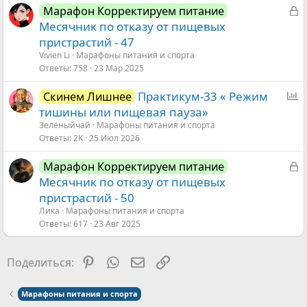
З
Марафон Корректируем питание
а
Месячник по отказу от пищевых
к
пристрастий - 47
р
Vivien Li
Марафоны питания и спорта
ы
Ответы
758
23 Мар 2025
т
О
Практикум-33 « Режим
Скинем Лишнее
а
п
тишины или пищевая пауза»
р
Зелёныйчай
Марафоны питания и спорта
Ответы
2K
25 Июл 2026
о
с
З
Марафон Корректируем питание
а
Месячник по отказу от пищевых
к
пристрастий - 50
р
Ликa
Марафоны питания и спорта
ы
Ответы
617
23 Авг 2025
т
а
Pinterest
WhatsApp
Электронная почта
Ссылка
Поделиться:
Марафоны питания и спорта