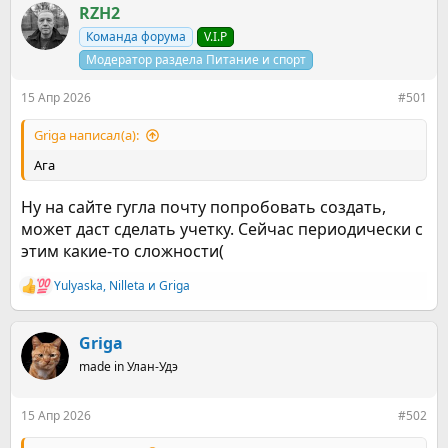
р
н
RZH2
т
а
е
Команда форума
ч
V.I.P
м
а
Модератор раздела Питание и спорт
ы
л
а
15 Апр 2026
#501
Griga написал(а):
Ага
Ну на сайте гугла почту попробовать создать,
может даст сделать учетку. Сейчас периодически с
этим какие-то сложности(
Yulyaska
,
Nilleta
и
Griga
Р
е
а
к
Griga
ц
made in Улан-Удэ
и
и
:
15 Апр 2026
#502