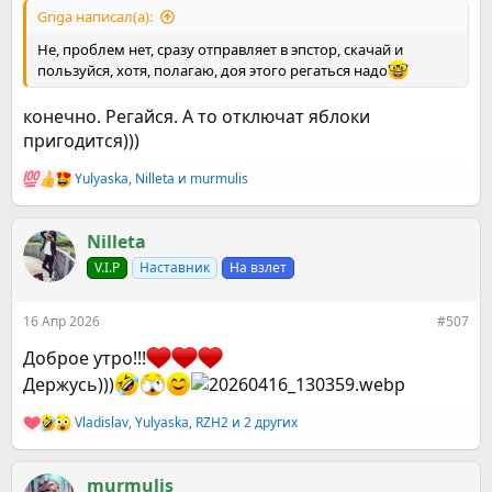
Griga написал(а):
Не, проблем нет, сразу отправляет в эпстор, скачай и
пользуйся, хотя, полагаю, доя этого регаться надо
конечно. Регайся. А то отключат яблоки
пригодится)))
Yulyaska
,
Nilleta
и
murmulis
Р
е
а
к
Nilleta
ц
V.I.P
Наставник
На взлет
и
и
:
16 Апр 2026
#507
Доброе утро!!!
Держусь)))
Vladislav
,
Yulyaska
,
RZH2
и 2 других
Р
е
а
к
murmulis