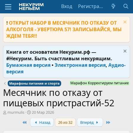
Вход
Регистрация
❗
ОТКРЫТ НАБОР В МЕСЯЧНИК ПО ОТКАЗУ ОТ
АЛКОГОЛЯ - УВЕРТЮРА 57! ЗАПИСЫВАЙСЯ, МЫ
ЖДЕМ ТЕБЯ!!
Книга от основателя Некурим.рф —
#Некурим. Быть счастливым некурящим.
Бумажная версия
•
Электронная версия
,
Аудио-
версия
Марафон Корректируем питание
Марафоны питания и спорта
Месячник по отказу от
пищевых пристрастий-52
А
Д
murmulis
20 Мар 2026
в
а
First
Last
Назад
26 из 32
Вперёд
т
т
о
а