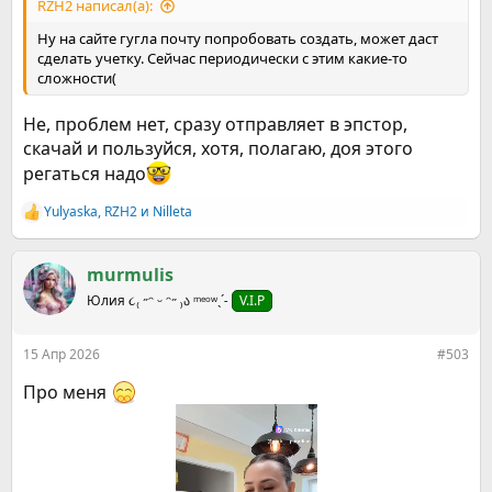
RZH2 написал(а):
Ну на сайте гугла почту попробовать создать, может даст
сделать учетку. Сейчас периодически с этим какие-то
сложности(
Не, проблем нет, сразу отправляет в эпстор,
скачай и пользуйся, хотя, полагаю, доя этого
регаться надо
Yulyaska
,
RZH2
и
Nilleta
Р
е
а
к
murmulis
ц
Юлия ૮₍ ˶ᵔ ᵕ ᵔ˶ ₎ა ᵐᵉᵒʷˎˊ˗
V.I.P
и
и
:
15 Апр 2026
#503
Про меня