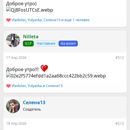
Доброе утро)
Vladislav
,
Yulyaska
,
Селена13
и ещё 1 человек
Р
е
а
к
Nilleta
ц
V.I.P
Наставник
На взлет
и
и
:
17 Апр 2026
#512
Доброе утро!!!
Vladislav
,
Yulyaska
и
Селена13
Р
е
а
к
Селена13
ц
Создатель
и
и
:
18 Апр 2026
#513