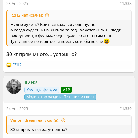
23 Апр 2025
#1.338
RZH2 написал(а):
Нудно худеть? Бриться каждый день нудно.
А когда худеешь на 30 кило за год - хочется ЖРАТЬ. Люди
вокруг едят, в фильмах едят, даже во сне ты сам ешь.
Тут главное не теряться и поесть хотя бы во сне
30 кг прям много… успешно?
RZH2
Р
е
а
к
RZH2
ц
Команда форума
V.I.P
и
и
Модератор раздела Питание и спорт
:
24 Апр 2025
#1.339
Winter_dream написал(а):
30 кг прям много… успешно?