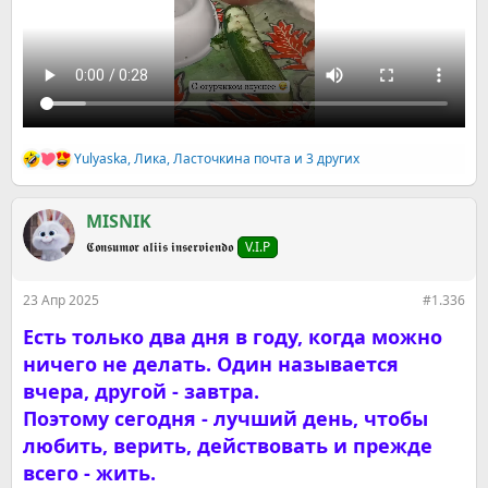
Yulyaska
,
Ликa
,
Ласточкина почта
и 3 других
Р
е
а
к
MISNIK
ц
𝕮𝖔𝖓𝖘𝖚𝖒𝖔𝖗 𝖆𝖑𝖎𝖎𝖘 𝖎𝖓𝖘𝖊𝖗𝖛𝖎𝖊𝖓𝖉𝖔
V.I.P
и
и
:
23 Апр 2025
#1.336
Есть только два дня в году, когда можно
ничего не делать. Один называется
вчера, другой - завтра.
Поэтому сегодня - лучший день, чтобы
любить, верить, действовать и прежде
всего - жить.