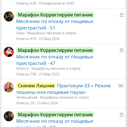
Ответы
629
Понедельник в 16:45
З
Марафон Корректируем питание
а
Месячник по отказу от пищевых
к
пристрастий - 51
р
Ликa
Марафоны питания и спорта
ы
Ответы
870
23 Мар 2026
т
З
Марафон Корректируем питание
а
а
Месячник по отказу от пищевых
к
пристрастий - 47
р
Vivien Li
Марафоны питания и спорта
ы
Ответы
758
23 Мар 2025
т
О
Практикум-33 « Режим
Скинем Лишнее
а
п
тишины или пищевая пауза»
р
Зелёныйчай
Марафоны питания и спорта
Ответы
2K
25 Июл 2026
о
с
З
Марафон Корректируем питание
а
Месячник по отказу от пищевых
к