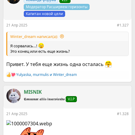
и
и
Модератор Расширяем горизонты
:
Капитан новой цели
21 Апр 2025
#1.327
Winter_dream написал(а):
Я сорвалась…!
Это конец или есть еще жизнь?
Привет. У тебя еще жизнь одна осталась
Yulyaska
,
murmulis
и
Winter_dream
Р
е
а
к
MISNIK
ц
𝕮𝖔𝖓𝖘𝖚𝖒𝖔𝖗 𝖆𝖑𝖎𝖎𝖘 𝖎𝖓𝖘𝖊𝖗𝖛𝖎𝖊𝖓𝖉𝖔
V.I.P
и
и
:
21 Апр 2025
#1.328