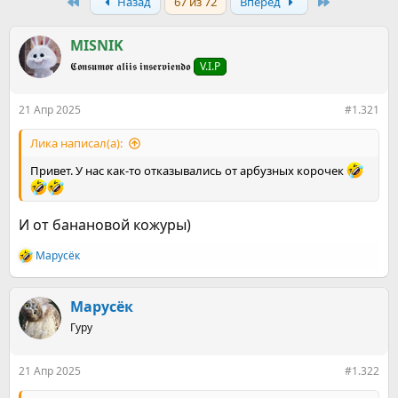
р
н
First
Last
Назад
67 из 72
Вперёд
т
а
е
ч
MISNIK
м
а
ы
л
𝕮𝖔𝖓𝖘𝖚𝖒𝖔𝖗 𝖆𝖑𝖎𝖎𝖘 𝖎𝖓𝖘𝖊𝖗𝖛𝖎𝖊𝖓𝖉𝖔
V.I.P
а
21 Апр 2025
#1.321
Ликa написал(а):
Привет. У нас как-то отказывались от арбузных корочек
И от банановой кожуры)
Марусёк
Р
е
а
к
Марусёк
ц
Гуру
и
и
:
21 Апр 2025
#1.322