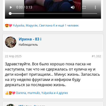
Yulyaska
,
Марусёк
,
Светлана К
и ещё 1 человек
Р
е
а
к
Ирина - 83 i
ц
Наблюдатель
и
и
:
22 Апр 2025
#1.332
Здравствуйте. Все было хорошо пока пасха не
наступила, так что не сдержалась от кулича ну и
дети конфет притащили... Минус жизнь. Запаслась
на эту неделю фруктами и кефиром буду
держаться за последнюю жизнь.
Darena
,
murmulis
,
Yulyaska
и 4 других
Р
е
а
к