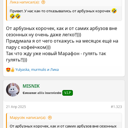
Ликa написал(а):
Привет. У нас как-то отказывались от арбузных корочек
От арбузных корочек, как и от самих арбузов вне
сезонных ну очень даже легко!!)))
Придумала я от чего откажусь на месяцок ещё на
пару с кофеёчком)))
Так что жду уже новый Марафон - гулять так
гулять!!)))
Yulyaska
,
murmulis
и
Ликa
Р
е
а
к
MISNIK
ц
𝕮𝖔𝖓𝖘𝖚𝖒𝖔𝖗 𝖆𝖑𝖎𝖎𝖘 𝖎𝖓𝖘𝖊𝖗𝖛𝖎𝖊𝖓𝖉𝖔
V.I.P
и
и
:
21 Апр 2025
#1.323
Марусёк написал(а):
От арбузных корочек, как и от самих арбузов вне сезонных