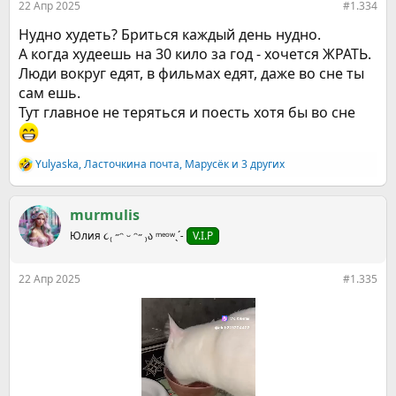
22 Апр 2025
#1.334
Нудно худеть? Бриться каждый день нудно.
А когда худеешь на 30 кило за год - хочется ЖРАТЬ.
Люди вокруг едят, в фильмах едят, даже во сне ты
сам ешь.
Тут главное не теряться и поесть хотя бы во сне
Yulyaska
,
Ласточкина почта
,
Марусёк
и 3 других
Р
е
а
к
murmulis
ц
Юлия ૮₍ ˶ᵔ ᵕ ᵔ˶ ₎ა ᵐᵉᵒʷˎˊ˗
V.I.P
и
и
:
22 Апр 2025
#1.335