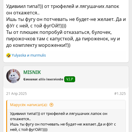
Удивиил типа!!)) от трюфелей и лягушачих лапок
он откажется..
Ишь ты фугу он потчевать не будет-не желает. Да и
фУг с ней, с той фугОй!!))))
Ты от плюшек попробуй отказаться, булочек,
пирожочков там с капусткой, да пироженок, ну и
до комплекту мороженки!!))
Yulyaska
и
murmulis
Р
е
а
к
MISNIK
ц
𝕮𝖔𝖓𝖘𝖚𝖒𝖔𝖗 𝖆𝖑𝖎𝖎𝖘 𝖎𝖓𝖘𝖊𝖗𝖛𝖎𝖊𝖓𝖉𝖔
V.I.P
и
и
:
21 Апр 2025
#1.325
Марусёк написал(а):
Удивиил типа!!)) от трюфелей и лягушачих лапок он
откажется..
Ишь ты фугу он потчевать не будет-не желает. Да и фУг с
ней, с той фугОй!!))))