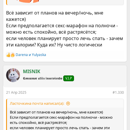
Всё зависит от планов на вечер/ночь, мне
кажется)
Если предполагается секс-марафон на полночи -
можно есть спокойно, всë растрясëтся;
если человек планирует просто лечь спать - зачем
эти калории? Куда их? Ну чисто логически
Darena
и
Yulyaska
Р
е
а
к
MISNIK
ц
𝕮𝖔𝖓𝖘𝖚𝖒𝖔𝖗 𝖆𝖑𝖎𝖎𝖘 𝖎𝖓𝖘𝖊𝖗𝖛𝖎𝖊𝖓𝖉𝖔
V.I.P
и
и
:
21 Апр 2025
#1.330
Ласточкина почта написал(а):
Всё зависит от планов на вечер/ночь, мне кажется)
Если предполагается секс-марафон на полночи - можно
есть спокойно, всë растрясëтся;
если человек планирует просто лечь спать - зачем эти