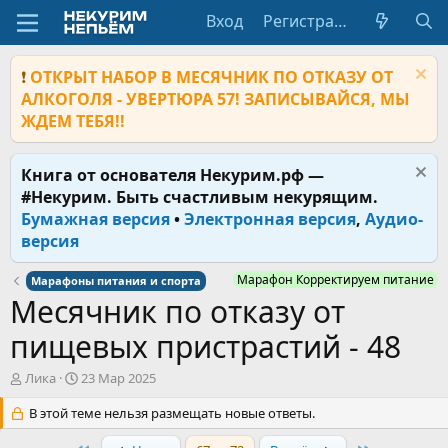
Вход
Регистрация
❗
ОТКРЫТ НАБОР В МЕСЯЧНИК ПО ОТКАЗУ ОТ
АЛКОГОЛЯ - УВЕРТЮРА 57! ЗАПИСЫВАЙСЯ, МЫ
ЖДЕМ ТЕБЯ!!
Книга от основателя Некурим.рф —
#Некурим. Быть счастливым некурящим.
Бумажная версия
•
Электронная версия
,
Аудио-
версия
Марафон Корректируем питание
Марафоны питания и спорта
Месячник по отказу от
пищевых пристрастий - 48
А
Д
Ликa
23 Мар 2025
в
а
т
В этой теме нельзя размещать новые ответы.
т
о
а