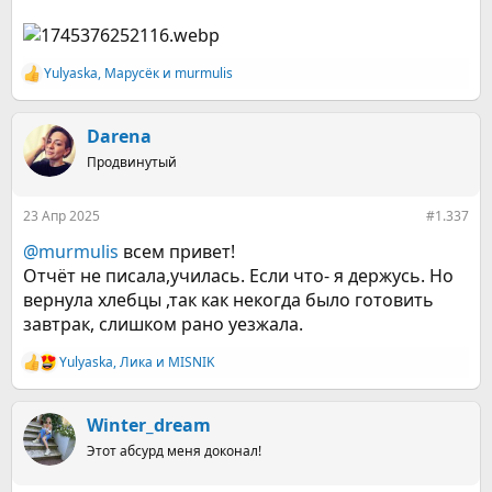
Yulyaska
,
Марусёк
и
murmulis
Р
е
а
к
Darena
ц
Продвинутый
и
и
:
23 Апр 2025
#1.337
@murmulis
всем привет!
Отчёт не писала,училась. Если что- я держусь. Но
вернула хлебцы ,так как некогда было готовить
завтрак, слишком рано уезжала.
Yulyaska
,
Ликa
и
MISNIK
Р
е
а
к
Winter_dream
ц
Этот абсурд меня доконал!
и
и
: