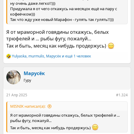
ну очень даже легко!!)))
Придумала я от чего откажусь на месяцок ещё на пару с
кофеёчком)))
Так что жду уже новый Марафон - гулять так гулять!!)))
Я от мраморной говядины откажусь, белых
трюфелей и ... рыбы фугу, пожалуй...
Так и быть, месяц как нибудь продержусь)
Yulyaska
,
murmulis
,
Марусёк
и ещё 1 человек
Р
е
а
к
Марусёк
ц
Гуру
и
и
:
21 Апр 2025
#1.324
MISNIK написал(а):
Я от мраморной говядины откажусь, белых трюфелей и ...
рыбы фугу, пожалуй...
Так и быть, месяц как нибудь продержусь)