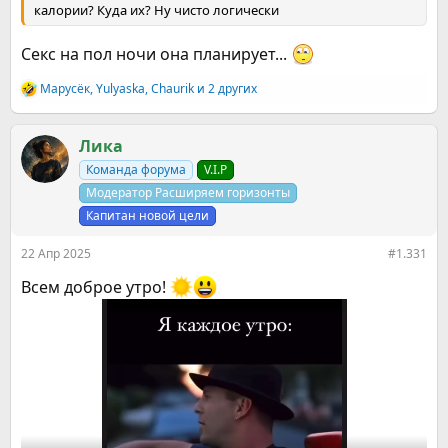
калории? Куда их? Ну чисто логически
Секс на пол ночи она планирует...
Марусёк
,
Yulyaska
,
Chaurik
и 2 других
Р
е
а
к
Ликa
ц
Команда форума
V.I.P
и
и
Модератор Расширяем горизонты
:
Капитан новой цели
22 Апр 2025
#1.331
Всем доброе утро!