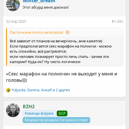
Winter_dream
ц
Этот абсурд меня доконал!
и
и
:
22 Апр 2025
#1.333
Ласточкина почта написал(а):
Всё зависит от планов на вечер/ночь, мне кажется)
Если предполагается секс-марафон на полночи - можно
есть спокойно, всë растрясëтся;
если человек планирует просто лечь спать - зачем эти
калории? Куда их? Ну чисто логически
«Секс марафон на полночи» не выходит у меня и
головы)))
Yulyaska
,
Darena
,
АнкаЯ
и 2 других
Р
е
а
к
RZH2
ц
Команда форума
V.I.P
и
и
Модератор раздела Питание и спорт
: