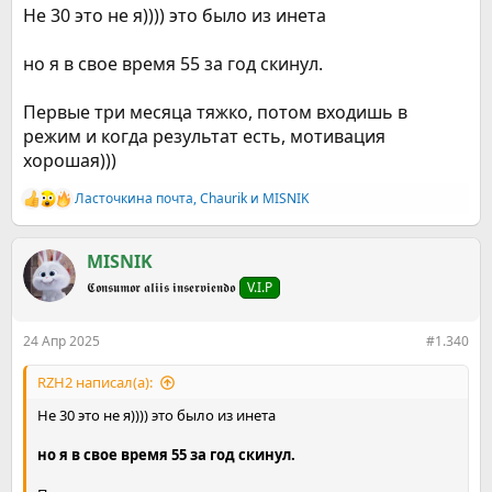
Не 30 это не я)))) это было из инета
но я в свое время 55 за год скинул.
Первые три месяца тяжко, потом входишь в
режим и когда результат есть, мотивация
хорошая)))
Ласточкина почта
,
Chaurik
и
MISNIK
Р
е
а
к
MISNIK
ц
𝕮𝖔𝖓𝖘𝖚𝖒𝖔𝖗 𝖆𝖑𝖎𝖎𝖘 𝖎𝖓𝖘𝖊𝖗𝖛𝖎𝖊𝖓𝖉𝖔
V.I.P
и
и
:
24 Апр 2025
#1.340
RZH2 написал(а):
Не 30 это не я)))) это было из инета
но я в свое время 55 за год скинул.