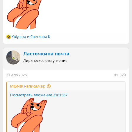
Yulyaska
и
Светлана К
Р
е
а
к
Ласточкина почта
ц
Лирическое отступление
и
и
:
21 Апр 2025
#1.329
MISNIK написал(а):
Посмотреть вложение 2161567