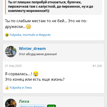
Ты от плюшек попробуй отказаться, булочек,
пирожочков там с капусткой, да пироженок, ну и до
комплекту мороженки!!))
Ты по слабым местам то не бей... Это не по-
дружески...
Yulyaska
,
murmulis
и
Марусёк
Р
е
а
к
Winter_dream
ц
Этот абсурд меня доконал!
и
и
:
21 Апр 2025
#1.326
Я сорвалась…!
Это конец или есть еще жизнь?
Yulyaska
и
Ликa
Р
е
а
к
Ликa
ц
Команда форума
V.I.P