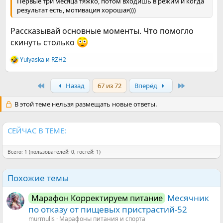
Первые три месяца тяжко, потом входишь в режим и когда
результат есть, мотивация хорошая)))
Рассказывай основные моменты. Что помогло
скинуть столько
Yulyaska
и
RZH2
Р
е
а
First
Last
Назад
67 из 72
Вперёд
к
ц
и
В этой теме нельзя размещать новые ответы.
и
:
СЕЙЧАС В ТЕМЕ:
Всего: 1 (пользователей: 0, гостей: 1)
Похожие темы
Месячник
Марафон Корректируем питание
по отказу от пищевых пристрастий-52
murmulis
Марафоны питания и спорта