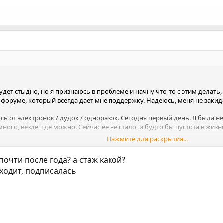
дет стыдно, но я признаюсь в проблеме и начну что-то с этим делать
м форуме, который всегда дает мне поддержку. Надеюсь, меня не зак
сь от электронок / дудок / одноразок. Сегодня первый день. Я была н
много, везде, где можно. Сейчас ее не стало, и будто бы пустота в жизн
Нажмите для раскрытия...
 свою идеальную некурящую жизнь, но при воздействии даже небольшо
лю, потом купила дудку, чтобы не брать у других и в итоге снова рег
почти после года? а стаж какой?
ходит, подписалась
ь своей жизни, но принимать это не собираюсь. Я снова поборюсь за 