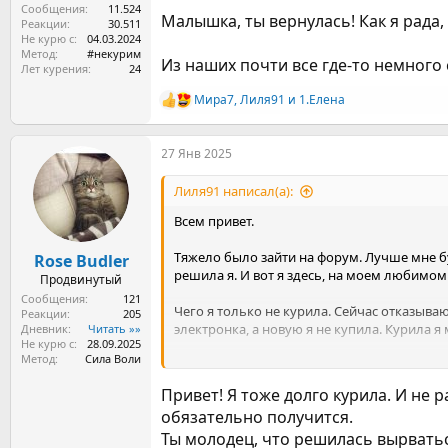
Покурила с друзьями раз, потом через неде
Сообщения
11.524
Малышка, ты вернулась! Как я рада, я
Реакции
30.511
Не курю с
04.03.2024
Я понимаю, что я прокурила бОльшую част
Метод
#некурим
Из наших почти все где-то немного 
Лет курения
24
Посмотреть вложение 2121527
Мира7
,
Лиля91
и
1.Елена
Р
е
а
27 Янв 2025
к
ц
и
Лиля91 написал(а):
и
:
Всем привет.
Тяжело было зайти на форум. Лучше мне бу
Rose Budler
решила я. И вот я здесь, на моем любимо
Продвинутый
Сообщения
121
Чего я только не курила. Сейчас отказываю
Реакции
205
электронка, а новую я не купила. Курила я 
Дневник
Читать »»
Не курю с
28.09.2025
Метод
Сила Воли
Как я до этого опять докатилась? Я жила
Покурила с друзьями раз, потом через неде
Привет! Я тоже долго курила. И не р
обязательно получится.
Я понимаю, что я прокурила бОльшую част
Ты молодец, что решилась вырваться