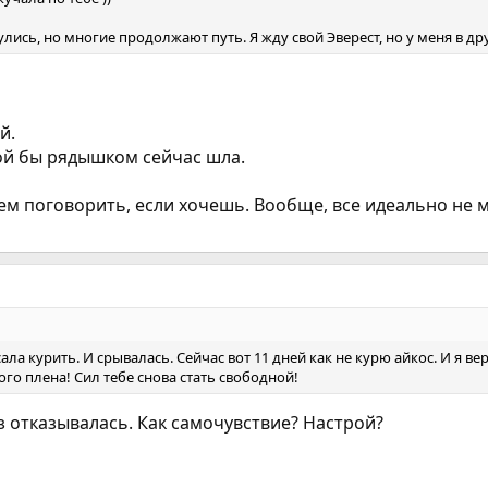
лись, но многие продолжают путь. Я жду свой Эверест, но у меня в др
й.
бой бы рядышком сейчас шла.
 поговорить, если хочешь. Вообще, все идеально не мо
ала курить. И срывалась. Сейчас вот 11 дней как не курю айкос. И я вер
го плена! Сил тебе снова стать свободной!
з отказывалась. Как самочувствие? Настрой?