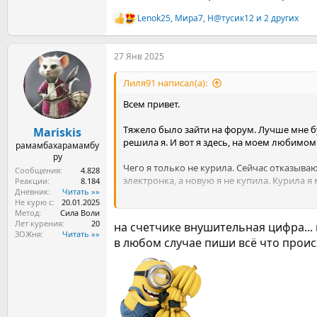
Посмотреть вложение 2121527
Lenok25
,
Мира7
,
Н@тусик12
и 2 других
Р
е
а
27 Янв 2025
к
ц
и
Лиля91 написал(а):
и
:
Всем привет.
Тяжело было зайти на форум. Лучше мне бу
Mariskis
решила я. И вот я здесь, на моем любимо
рамамбахарамамбу
ру
Чего я только не курила. Сейчас отказываю
Сообщения
4.828
электронка, а новую я не купила. Курила я 
Реакции
8.184
Дневник
Читать »»
Не курю с
20.01.2025
Как я до этого опять докатилась? Я жила
Метод
Сила Воли
Покурила с друзьями раз, потом через неде
Лет курения
20
на счетчике внушительная цифра... 
ЗОЖня
Читать »»
в любом случае пиши всё что проис
Я понимаю, что я прокурила бОльшую част
Посмотреть вложение 2121527