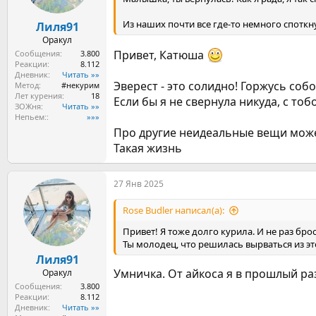
Из наших почти все где-то немного споткну
Лиля91
Оракул
Привет, Катюша
Сообщения
3.800
Реакции
8.112
Дневник
Читать »»
Эверест - это солидно! Горжусь собо
Метод
#некурим
Лет курения
18
Если бы я не свернула никуда, с то
ЗОЖня
Читать »»
Непьем:
»»»
Про другие неидеальные вещи можем
Такая жизнь
27 Янв 2025
Rose Budler написал(а):
Привет! Я тоже долго курила. И не раз брос
Ты молодец, что решилась вырваться из это
Лиля91
Умничка. От айкоса я в прошлый ра
Оракул
Сообщения
3.800
Реакции
8.112
Дневник
Читать »»