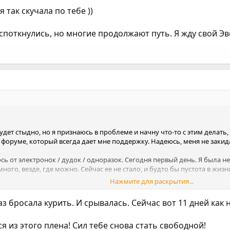
лю, потом купила дудку, чтобы не брать у других и в итоге снова рег
 так скучала по тебе ))
ь своей жизни, но принимать это не собираюсь. Я снова поборюсь за 
споткнулись, но многие продолжают путь. Я жду свой Эве
дет стыдно, но я признаюсь в проблеме и начну что-то с этим делать
м форуме, который всегда дает мне поддержку. Надеюсь, меня не зак
сь от электронок / дудок / одноразок. Сегодня первый день. Я была н
много, везде, где можно. Сейчас ее не стало, и будто бы пустота в жизн
Нажмите для раскрытия...
 свою идеальную некурящую жизнь, но при воздействии даже небольшо
лю, потом купила дудку, чтобы не брать у других и в итоге снова рег
аз бросала курить. И срывалась. Сейчас вот 11 дней как н
ь своей жизни, но принимать это не собираюсь. Я снова поборюсь за 
 из этого плена! Сил тебе снова стать свободной!