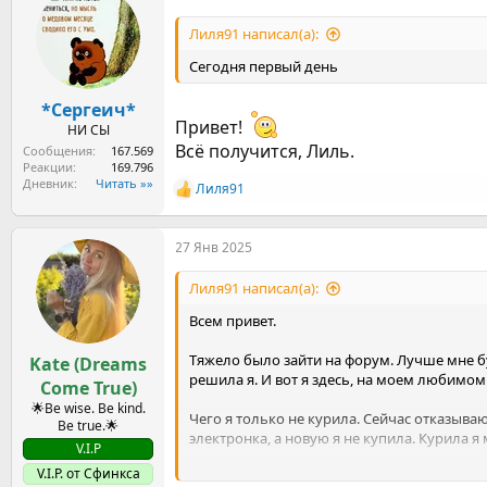
ц
и
Лиля91 написал(а):
и
:
Сегодня первый день
*Сергеич*
Привет!
НИ СЫ
Всё получится, Лиль.
Сообщения
167.569
Реакции
169.796
Дневник
Читать »»
Лиля91
Р
е
а
27 Янв 2025
к
ц
и
Лиля91 написал(а):
и
:
Всем привет.
Тяжело было зайти на форум. Лучше мне бу
Kate (Dreams
решила я. И вот я здесь, на моем любимо
Come True)
🌟Be wise. Be kind.
Чего я только не курила. Сейчас отказываю
Be true.🌟
электронка, а новую я не купила. Курила я 
V.I.P
V.I.P. от Сфинкса
Как я до этого опять докатилась? Я жила