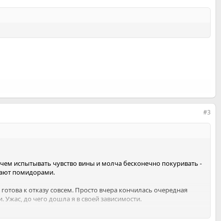
#3
, чем испытывать чувство вины и молча бесконечно покуривать -
идают помидорами.
е готова к отказу совсем. Просто вчера кончилась очередная
и. Ужас, до чего дошла я в своей зависимости.
го количества алкоголя в компании мне захотелось курить.