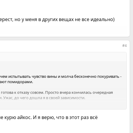
улярное курение, возвращение к зависимости.
свою независимость.
рест, но у меня в других вещах не все идеально)
#4
, чем испытывать чувство вины и молча бесконечно покуривать -
идают помидорами.
е готова к отказу совсем. Просто вчера кончилась очередная
и. Ужас, до чего дошла я в своей зависимости.
го количества алкоголя в компании мне захотелось курить.
улярное курение, возвращение к зависимости.
е курю айкос. И я верю, что в этот раз всё
свою независимость.