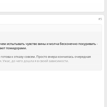
#5
, чем испытывать чувство вины и молча бесконечно покуривать -
идают помидорами.
е готова к отказу совсем. Просто вчера кончилась очередная
и. Ужас, до чего дошла я в своей зависимости.
го количества алкоголя в компании мне захотелось курить.
улярное курение, возвращение к зависимости.
свою независимость.