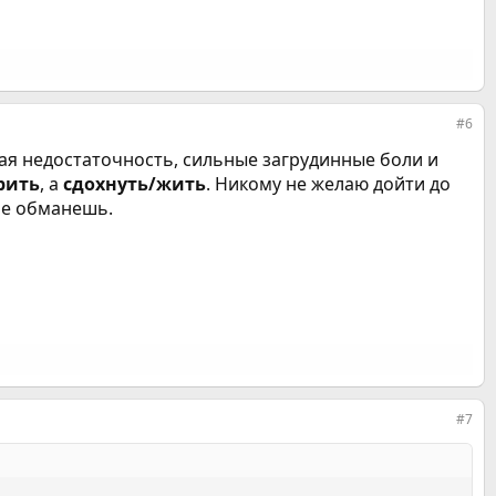
#6
ая недостаточность, сильные загрудинные боли и
рить
, а
сдохнуть/жить
. Никому не желаю дойти до
не обманешь.
#7