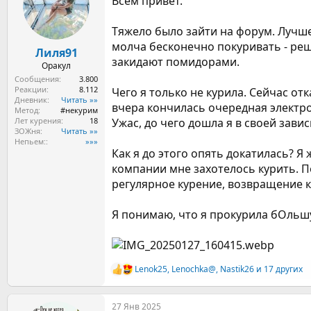
Всем привет.
ы
л
а
Тяжело было зайти на форум. Лучше
молча бесконечно покуривать - реш
Лиля91
закидают помидорами.
Оракул
Сообщения
3.800
Реакции
8.112
Чего я только не курила. Сейчас отк
Дневник
Читать »»
вчера кончилась очередная электронк
Метод
#некурим
Лет курения
18
Ужас, до чего дошла я в своей зави
ЗОЖня
Читать »»
Непьем:
»»»
Как я до этого опять докатилась? 
компании мне захотелось курить. По
регулярное курение, возвращение к
Я понимаю, что я прокурила бОльшу
Lenok25
,
Lenochka@
,
Nastik26
и 17 других
Р
е
а
27 Янв 2025
к