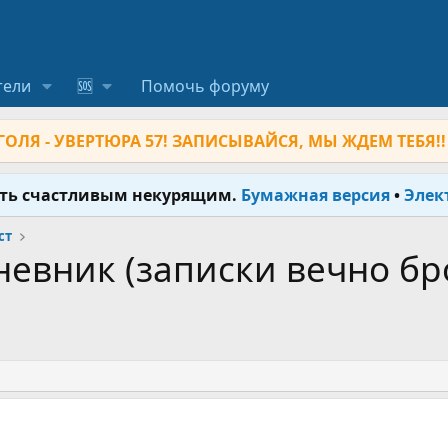
тели
🆘
Помочь форуму
ОЛЯ - УВЕРТЮРА 57! ЗАПИСЫВАЙСЯ, МЫ ЖДЕМ ТЕБЯ!!
ыть счастливым некурящим.
Бумажная версия
•
Элек
ст
невник (записки вечно б