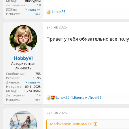
Метод
#некурим
Лет курения
18
ЗОЖня
Читать »»
Lenok25
Р
Непьем:
»»»
е
а
27 Янв 2025
к
ц
и
Привет у тебя обязательно все пол
и
:
HobbyVi
Авторитетная
личность
Сообщения
753
Реакции
1.595
Дневник
Читать »»
Не курю с
09.11.2025
Метод
Сила Воли
Лет курения
14
Lenok25
,
1.Елена
и
Лиля91
Р
Непьем:
»»»
е
а
27 Янв 2025
к
ц
и
Mariskamyr написал(а):
и