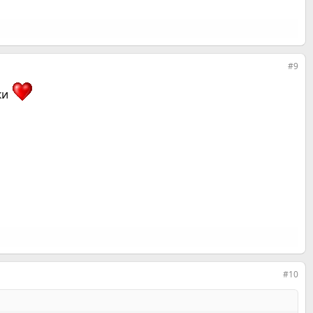
#9
ки
#10