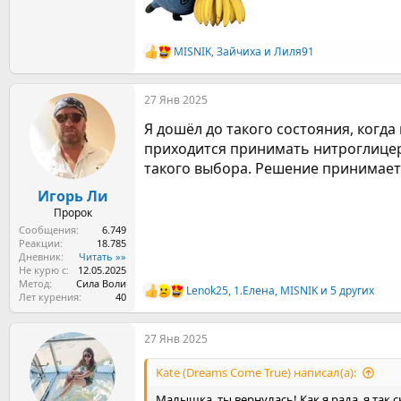
MISNIK
,
Зайчиха
и
Лиля91
Р
е
а
27 Янв 2025
к
ц
Я дошёл до такого состояния, когда
и
и
приходится принимать нитроглицер
:
такого выбора. Решение принимает
Игорь Ли
Пророк
Сообщения
6.749
Реакции
18.785
Дневник
Читать »»
Не курю с
12.05.2025
Метод
Сила Воли
Lenok25
,
1.Елена
,
MISNIK
и 5 других
Р
Лет курения
40
е
а
27 Янв 2025
к
ц
и
Kate (Dreams Come True) написал(а):
и
:
Малышка, ты вернулась! Как я рада, я так с