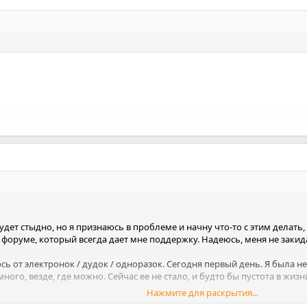
дет стыдно, но я признаюсь в проблеме и начну что-то с этим делать
м форуме, который всегда дает мне поддержку. Надеюсь, меня не зак
сь от электронок / дудок / одноразок. Сегодня первый день. Я была н
много, везде, где можно. Сейчас ее не стало, и будто бы пустота в жизн
Нажмите для раскрытия...
 свою идеальную некурящую жизнь, но при воздействии даже небольшо