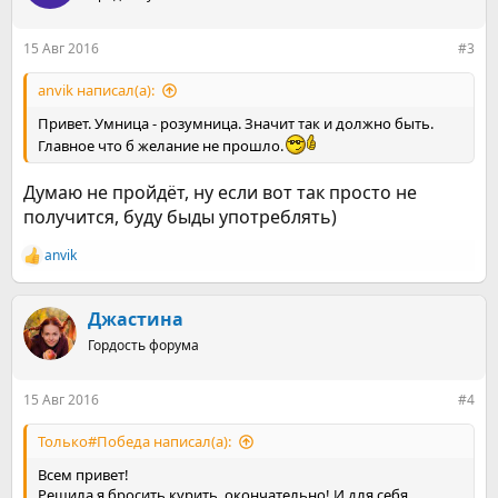
и
и
:
15 Авг 2016
#3
anvik написал(а):
Привет. Умница - розумница. Значит так и должно быть.
Главное что б желание не прошло.
Думаю не пройдёт, ну если вот так просто не
получится, буду быды употреблять)
anvik
Р
е
а
к
Джастина
ц
Гордость форума
и
и
:
15 Авг 2016
#4
Только#Победа написал(а):
Всем привет!
Решила я бросить курить, окончательно! И для себя