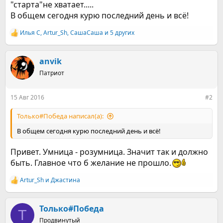
"старта"не хватает.....
В общем сегодня курю последний день и всё!
Илья С
,
Artur_Sh
,
СашаСаша
и 5 других
Р
е
а
к
anvik
ц
Патриот
и
и
:
15 Авг 2016
#2
Только#Победа написал(а):
В общем сегодня курю последний день и всё!
Привет. Умница - розумница. Значит так и должно
быть. Главное что б желание не прошло.
Artur_Sh
и
Джастина
Р
е
а
к
Только#Победа
Т
ц
Продвинутый