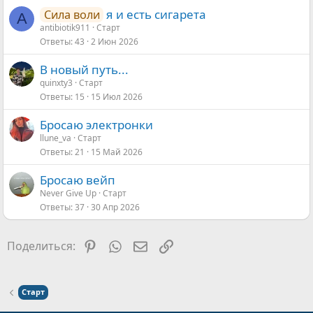
я и есть сигарета
Сила воли
A
antibiotik911
Старт
Ответы
43
2 Июн 2026
В новый путь...
quinxty3
Старт
Ответы
15
15 Июл 2026
Бросаю электронки
llune_va
Старт
Ответы
21
15 Май 2026
Бросаю вейп
Never Give Up
Старт
Ответы
37
30 Апр 2026
Pinterest
WhatsApp
Электронная почта
Ссылка
Поделиться:
Старт