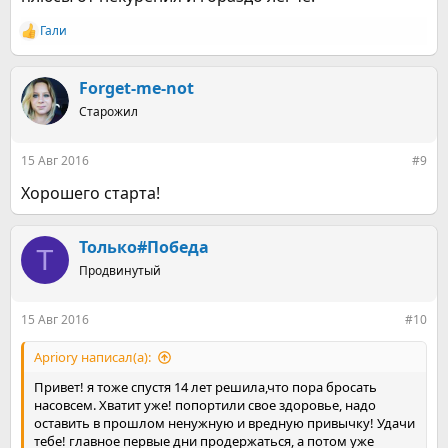
Гали
Р
е
а
к
Forget-me-not
ц
Старожил
и
и
:
15 Авг 2016
#9
Хорошего старта!
Только#Победа
Т
Продвинутый
15 Авг 2016
#10
Apriory написал(а):
Привет! я тоже спустя 14 лет решила,что пора бросать
насовсем. Хватит уже! попортили свое здоровье, надо
оставить в прошлом ненужную и вредную привычку! Удачи
тебе! главное первые дни продержаться, а потом уже