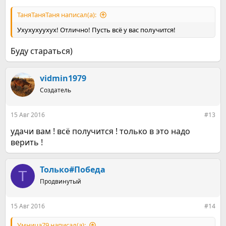
ТаняТаняТаня написал(а):
Ухухухуухух! Отлично! Пусть всё у вас получится!
Буду стараться)
vidmin1979
Создатель
15 Авг 2016
#13
удачи вам ! всё получится ! только в это надо
верить !
Только#Победа
Т
Продвинутый
15 Авг 2016
#14
Умница79 написал(а):