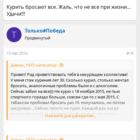
Курить бросают все. Жаль, что не все при жизни...
Удачи!!!
Только#Победа
Т
Продвинутый
15 Авг 2016
#19
Диман_1973 написал(а):
Привет! Рад приветствовать тебя в некурящем коллективе!
У меня стаж курения лет 30. Сколько курил, столько мечтал
бросить, аналогичные проблемы были и с алкоголем.
Сейчас забил на все))) Не курю с 18 ноября 2015, не пью
спиртного гораздо больше, совсем где-то с мая 2015. С
табаксом пробовал бросать раз 10. получалось, но потом
закуривал... Сейчас просто не курю. Каждый раз, когда
возникает мысль о сигарете (это бывает не так часто)
Нажмите для раскрытия...
просто сам делаю выбор да или нет. Говорю нет и это
быстро проходит. Делать этот выбор только тебе и никому
больше причем каждый раз. Чем дальше, тем проще. Еще
помогает чтение книг об алкоголе и курении (например
Диман_1973 написал(а):