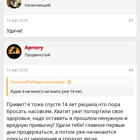
понимаю, что это просто психологическая зависимость, а
Начинающий
чего-то мне для "старта"не хватает.....
В общем сегодня курю последний день и всё!
15 Авг 2016
#7
Удачи!
Apriory
Продвинутый
15 Авг 2016
#8
Только#Победа написал(а):
Курю я не много ни мало уже 14 лет,
Привет! я тоже спустя 14 лет решила,что пора
бросать насовсем. Хватит уже! попортили свое
здоровье, надо оставить в прошлом ненужную и
вредную привычку! Удачи тебе! главное первые
дни продержаться, а потом уже начинаются
плюсы от некурения и гораздо легче.