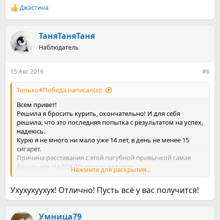
Джастина
Р
е
а
к
ТаняТаняТаня
ц
Наблюдатель
и
и
:
15 Авг 2016
#6
Только#Победа написал(а):
Всем привет!
Решила я бросить курить, окончательно! И для себя
решила, что это последняя попытка с результатом на успех,
надеюсь.
Курю я не много ни мало уже 14 лет, в день не менее 15
сигарет.
Причина расставания с этой пагубной привычкой самая
банальная НАДОЕЛО просто надоело.
Нажмите для раскрытия...
У меня, как и у многих, наверное, было несколько попыток
бросить курить, но к сожалению по собственной глупости, я
Ухухухуухух! Отлично! Пусть всё у вас получится!
начинала всё заново(
Бросала я и с табексом и просто не курила, но всё тщетно.
Теперь твёрдо решила, хватит тратить своё время и деньги
Умница79
на эту глупость! и вроде бы не маленькая, всё прекрасно