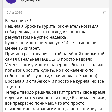
е
Продвинутый
ч
м
а
ы
л
15 Авг 2016
#1
а
Всем привет!
Решила я бросить курить, окончательно! И для
себя решила, что это последняя попытка с
результатом на успех, надеюсь.
Курю я не много ни мало уже 14 лет, в день не
менее 15 сигарет.
Причина расставания с этой пагубной привычкой
самая банальная НАДОЕЛО просто надоело.
У меня, как и у многих, наверное, было несколько
попыток бросить курить, но к сожалению по
собственной глупости, я начинала всё заново(
Бросала я и с табексом и просто не курила, но всё
тщетно.
Теперь твёрдо решила, хватит тратить своё время
и деньги на эту глупость! и вроде бы не маленькая,
всё прекрасно понимаю, что это просто
психологическая зависимость, а чего-то мне для