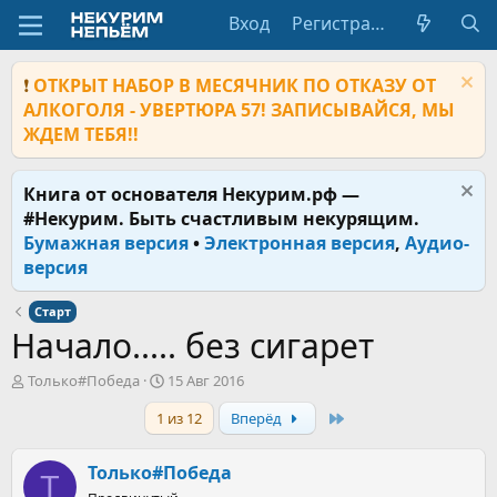
Вход
Регистрация
❗
ОТКРЫТ НАБОР В МЕСЯЧНИК ПО ОТКАЗУ ОТ
АЛКОГОЛЯ - УВЕРТЮРА 57! ЗАПИСЫВАЙСЯ, МЫ
ЖДЕМ ТЕБЯ!!
Книга от основателя Некурим.рф —
#Некурим. Быть счастливым некурящим.
Бумажная версия
•
Электронная версия
,
Аудио-
версия
Старт
Начало..... без сигарет
А
Д
Только#Победа
15 Авг 2016
в
а
Last
1 из 12
Вперёд
т
т
о
а
р
н
Только#Победа
Т
т
а