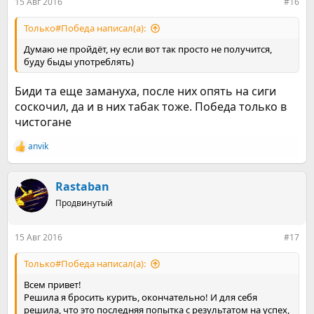
15 Авг 2016
#16
Только#Победа написал(а):
Думаю не пройдёт, ну если вот так просто не получится,
буду быды употреблять)
Биди та еще замануха, после них опять на сиги
соскочил, да и в них табак тоже. Победа только в
чистогане
anvik
Р
е
а
к
Rastaban
ц
Продвинутый
и
и
:
15 Авг 2016
#17
Только#Победа написал(а):
Всем привет!
Решила я бросить курить, окончательно! И для себя
решила, что это последняя попытка с результатом на успех,