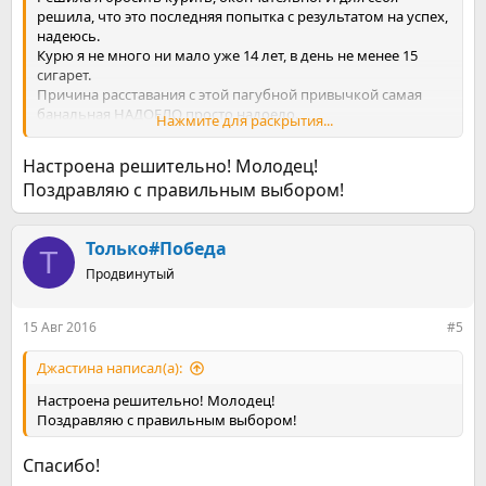
решила, что это последняя попытка с результатом на успех,
надеюсь.
Курю я не много ни мало уже 14 лет, в день не менее 15
сигарет.
Причина расставания с этой пагубной привычкой самая
банальная НАДОЕЛО просто надоело.
Нажмите для раскрытия...
У меня, как и у многих, наверное, было несколько попыток
бросить курить, но к сожалению по собственной глупости, я
Настроена решительно! Молодец!
начинала всё заново(
Поздравляю с правильным выбором!
Бросала я и с табексом и просто не курила, но всё тщетно.
Теперь твёрдо решила, хватит тратить своё время и деньги
на эту глупость! и вроде бы не маленькая, всё прекрасно
Только#Победа
понимаю, что это просто психологическая зависимость, а
Т
чего-то мне для "старта"не хватает.....
Продвинутый
В общем сегодня курю последний день и всё!
15 Авг 2016
#5
Джастина написал(а):
Настроена решительно! Молодец!
Поздравляю с правильным выбором!
Спасибо!