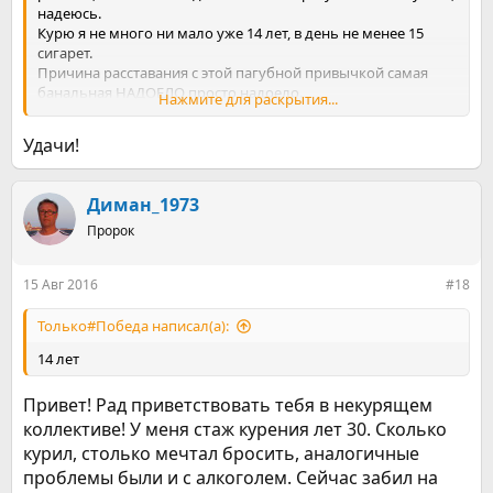
надеюсь.
Курю я не много ни мало уже 14 лет, в день не менее 15
сигарет.
Причина расставания с этой пагубной привычкой самая
банальная НАДОЕЛО просто надоело.
Нажмите для раскрытия...
У меня, как и у многих, наверное, было несколько попыток
бросить курить, но к сожалению по собственной глупости, я
Удачи!
начинала всё заново(
Бросала я и с табексом и просто не курила, но всё тщетно.
Теперь твёрдо решила, хватит тратить своё время и деньги
Диман_1973
на эту глупость! и вроде бы не маленькая, всё прекрасно
понимаю, что это просто психологическая зависимость, а
Пророк
чего-то мне для "старта"не хватает.....
В общем сегодня курю последний день и всё!
15 Авг 2016
#18
Только#Победа написал(а):
14 лет
Привет! Рад приветствовать тебя в некурящем
коллективе! У меня стаж курения лет 30. Сколько
курил, столько мечтал бросить, аналогичные
проблемы были и с алкоголем. Сейчас забил на