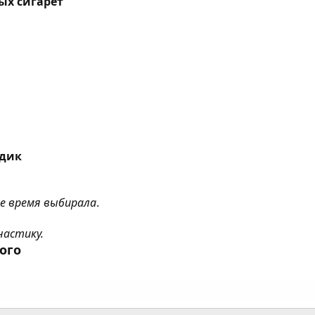
ых сигарет
одик
ое время выбирала
.
настику.
ого