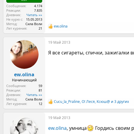
Сообщения
4.174
Реакции
7.835
Дневник
Читать »»
Не курю с
15.05.2013
Метод
Сила Воли
ew.olina
Р
Лет курения
21
е
а
19 Май 2013
к
ц
Я все сигареты, спички, зажигалки 
и
и
:
ew.olina
Начинающий
Сообщения
59
Реакции
81
Дневник
Читать »»
Метод
Сила Воли
Cucu_la_Praline
,
О! Леся
,
Ксюш@
и 3 других
Р
Лет курения
12
е
а
19 Май 2013
к
ц
ew.olina
, умница
Гордись своим р
и
и