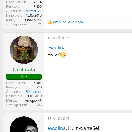
Сообщения
4.174
Реакции
7.835
Дневник
Читать »»
Не курю с
15.05.2013
Метод
Сила Воли
ew.olina
и
Lalabra
Р
Лет курения
21
е
а
18 Май 2013
к
ц
ew.olina
и
и
Ну и?
:
Cardinala
V.I.P
Сообщения
3.504
Реакции
6.520
Дневник
Читать »»
Не курю с
31.01.2019
Метод
Авторский
Лет курения
25
18 Май 2013
ew.olina
, Ни пуха тебе!