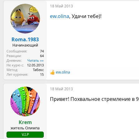
а
18 Май 2013
к
ц
ew.olina
, Удачи тебе)!
и
и
:
Roma.1983
Начинающий
Сообщения
74
Реакции
64
Дневник
Читать »»
Не курю с
12.05.2013
Метод
Табекс
ew.olina
Р
Лет курения
15
е
а
18 Май 2013
к
ц
Привет! Похвальное стремление в 9:
и
и
:
Krem
житель Олимпа
V.I.P