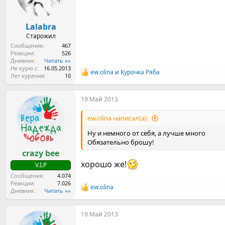
:
Lalabra
Старожил
Сообщения
467
Реакции
526
Дневник
Читать »»
Не курю с
16.05.2013
ew.olina
и
Курочка Ряба
Р
Лет курения
10
е
а
19 Май 2013
к
ц
и
ew.olina написал(а):
и
:
Ну и немного от себя, а лучше много
Обязательно брошу!
crazy bee
хорошо же!
V.I.P
Сообщения
4.074
Реакции
7.026
ew.olina
Р
Дневник
Читать »»
е
а
19 Май 2013
к
ц