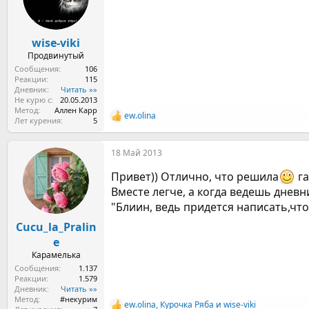
wise-viki
Продвинутый
Сообщения
106
Реакции
115
Дневник
Читать »»
Не курю с
20.05.2013
Метод
Аллен Карр
ew.olina
Р
Лет курения
5
е
а
18 Май 2013
к
ц
Привет)) Отлично, что решила
га
и
и
Вместе легче, а когда ведешь дневн
:
"Блиин, ведь придется написать,что 
Cucu_la_Pralin
e
Карамелька
Сообщения
1.137
Реакции
1.579
Дневник
Читать »»
Метод
#некурим
ew.olina
,
Курочка Ряба
и
wise-viki