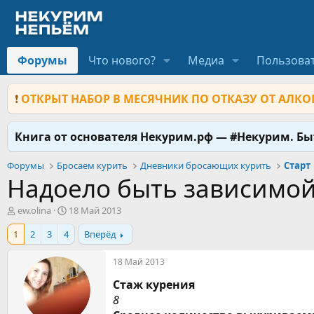
Форумы
Что нового?
Медиа
Пользова
❗
ОТКРЫТ НАБОР В МЕСЯЧНИК ПО ОТКАЗУ ОТ АЛКОГ
Книга от основателя Некурим.рф — #Некурим. Б
Форумы
Бросаем курить
Дневники бросающих курить
Старт
Надоело быть зависимой
А
Д
ew.olina
18 Май 2013
в
а
1
2
3
4
Вперёд
т
т
о
а
р
н
18 Май 2013
т
а
Стаж курения
е
ч
м
а
8
ы
л