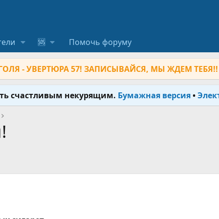
тели
🆘
Помочь форуму
ОЛЯ - УВЕРТЮРА 57! ЗАПИСЫВАЙСЯ, МЫ ЖДЕМ ТЕБЯ!!
ыть счастливым некурящим.
Бумажная версия
•
Элек
!