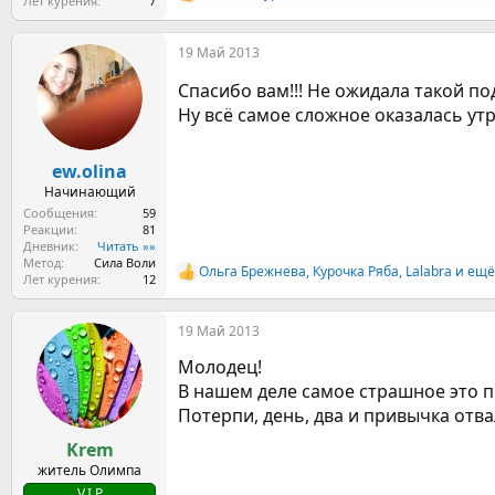
Р
Лет курения
7
е
а
19 Май 2013
к
ц
Спасибо вам!!! Не ожидала такой по
и
и
Ну всё самое сложное оказалась утрен
:
ew.olina
Начинающий
Сообщения
59
Реакции
81
Дневник
Читать »»
Метод
Сила Воли
Ольга Брежнева
,
Курочка Ряба
,
Lalabra
и ещё
Р
Лет курения
12
е
а
19 Май 2013
к
ц
Молодец!
и
и
В нашем деле самое страшное это п
:
Потерпи, день, два и привычка отва
Krem
житель Олимпа
V.I.P