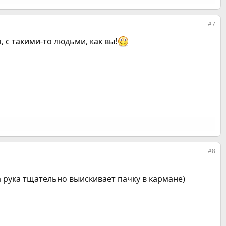
#7
, с такими-то людьми, как вы!
#8
 рука тщательно выискивает пачку в кармане)