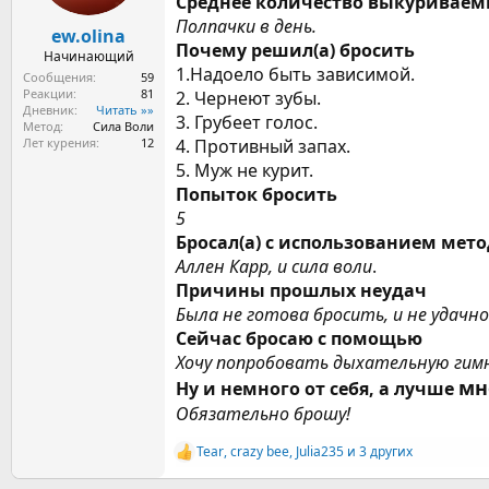
Среднее количество выкуриваем
а
Полпачки в день.
ew.olina
Почему решил(а) бросить
Начинающий
1.Надоело быть зависимой.
Сообщения
59
Реакции
81
2. Чернеют зубы.
Дневник
Читать »»
3. Грубеет голос.
Метод
Сила Воли
Лет курения
12
4. Противный запах.
5. Муж не курит.
Попыток бросить
5
Бросал(а) с использованием мет
Аллен Карр, и сила воли
.
Причины прошлых неудач
Была не готова бросить, и не удачн
Сейчас бросаю с помощью
Хочу попробовать дыхательную гим
мн
Ну и немного от себя, а лучше
Обязательно брошу!
Tear
,
crazy bee
,
Julia235
и 3 других
Р
е