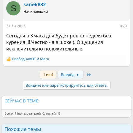
к
sanek832
S
ц
Начинающий
и
и
:
3 Сен 2012
#20
Сегодня в 3 часа дня будет ровно неделя без
курения !!! Честно - я в шоке ). Ощущения
исключительно положительные.
СвободнаяОТ
и
Maru
Р
е
а
Last
1 из 4
Вперёд
к
ц
и
Войдите или зарегистрируйтесь для ответа.
и
:
СЕЙЧАС В ТЕМЕ:
Всего: 1 (пользователей: 0, гостей: 1)
Похожие темы