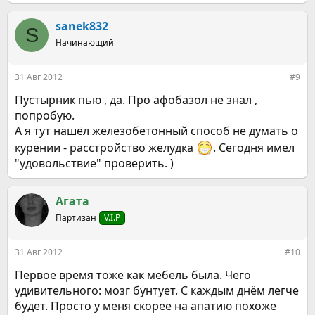
е
Вчера кстати чуть не сорвался , целый день в напряжении ,
а
к вечеру просто паника началась, не расслабиться - не
к
sanek832
заснуть , мысли одолевали, было очень тяжело. Сегодня
S
ц
гораздо лучше , но всё равно мысли бродят. Мозгом
Начинающий
и
понимаю , что всё это в голове сидит большей частью , но
и
успокоить себя не могу. Даже "всемогущий" Аллен Карр не
:
31 Авг 2012
#9
находит слов , чтобы объяснить моё состояние.
.
Пустырник пью , да. Про афобазол не знал ,
И поэтому вопрос - кто как расслабляется? Что
попробую.
использовать можно , дыхание там особое или травки
А я тут нашёл железобетонный способ не думать о
какие?
курении - расстройство желудка
. Сегодня имел
"удовольствие" проверить. )
Агата
Партизан
V.I.P
31 Авг 2012
#10
Первое время тоже как мебель была. Чего
удивительного: мозг бунтует. С каждым днём легче
будет. Просто у меня скорее на апатию похоже