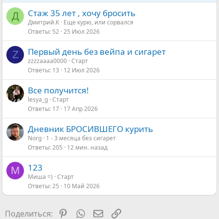
Стаж 35 лет , хочу бросить
Д
Дмитрий.К
Еще курю, или сорвался
Ответы
52
25 Июл 2026
Первый день без вейпа и сигарет
Z
zzzzaaaa0000
Старт
Ответы
13
12 Июл 2026
Все получится!
lesya_g
Старт
Ответы
17
17 Апр 2026
Дневник БРОСИВШЕГО курить
Norg
1 - 3 месяца без сигарет
Ответы
205
12 мин. назад
123
М
Миша =)
Старт
Ответы
25
10 Май 2026
Pinterest
WhatsApp
Электронная почта
Ссылка
Поделиться: