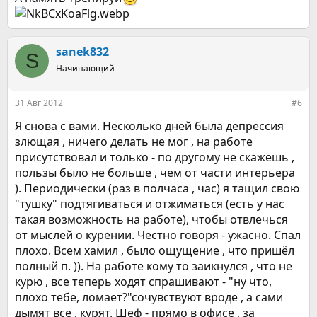
sanek832
S
Начинающий
31 Авг 2012
#6
Я снова с вами. Несколько дней была депрессия
злющая , ничего делать не мог , на работе
присутствовал и только - по другому не скажешь ,
пользы было не больше , чем от части интерьера
). Периодически (раз в полчаса , час) я тащил свою
"тушку" подтягиваться и отжиматься (есть у нас
такая возможность на работе), чтобы отвлечься
от мыслей о курении. Честно говоря - ужасно. Спал
плохо. Всем хамил , было ощущение , что пришёл
полный п. )). На работе кому то заикнулся , что не
курю , все теперь ходят спрашивают - "ну что,
плохо тебе, ломает?"сочувствуют вроде , а сами
дымят все , курят. Шеф - прямо в офисе , за