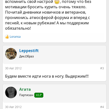
вспомнить свой настрой
, потому что без
мотивации бросить курить очень тяжело.
Почитай дневники новичков и ветеранов,
проникнись атмосферой форума и вперед с
песней, к новым рубежам! А мы поддержим
обязательно!
Loransa
Р
е
а
к
Leppestift
ц
Дик.Образ
и
и
:
30 Авг 2012
#3
Будем вместе идти нога в ногу. Выдержим!!!
Агата
Партизан
V.I.P
30 Авг 2012
#4