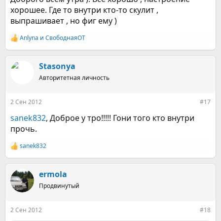
хорошее. Где то внутри кто-то скулит ,
выпрашивает , но фиг ему )
Anlyna
и
СвободнаяОТ
Р
е
а
к
Stasonya
ц
Авторитетная личность
и
и
:
2 Сен 2012
#17
sanek832
, Доброе у тро!!!!! Гони того кто внутри
прочь.
sanek832
Р
е
а
к
ermola
ц
Продвинутый
и
и
:
2 Сен 2012
#18