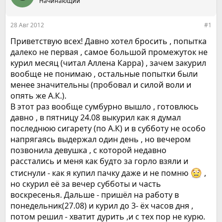
е
Начинающий
ч
м
а
ы
л
28 Авг 2012
#1
а
Приветствую всех! Давно хотел бросить , попытка
далеко не первая , самое большой промежуток не
курил месяц (читал Аллена Карра) , зачем закурил
вообще не понимаю , остальные попытки были
менее значительны (пробовал и силой воли и
опять же А.К.).
В этот раз вообще сумбурно вышло , готовлюсь
давно , в пятницу 24.08 выкурил как я думал
последнюю сигарету (по А.К) и в субботу не особо
напрягаясь выдержал один день , но вечером
позвонила девушка , с которой недавно
расстались и меня как будто за горло взяли и
стиснули - как я купил пачку даже и не помню
,
но скурил её за вечер субботы и часть
воскресенья. Дальше - пришёл на работу в
понедельник(27.08) и курил до 3- ёх часов дня ,
потом решил - хватит дурить ,и с тех пор не курю.