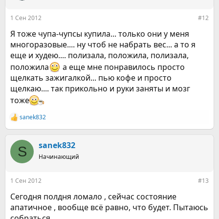
и
:
1 Сен 2012
#12
Я тоже чупа-чупсы купила... только они у меня
многоразовые.... ну чтоб не набрать вес... а то я
еще и худею.... полизала, положила, полизала,
положила
а еще мне понравилось просто
щелкать зажигалкой... пью кофе и просто
щелкаю.... так прикольно и руки заняты и мозг
тоже
sanek832
Р
е
а
к
sanek832
S
ц
Начинающий
и
и
:
1 Сен 2012
#13
Сегодня полдня ломало , сейчас состояние
апатичное , вообще всё равно, что будет. Пытаюсь
собраться