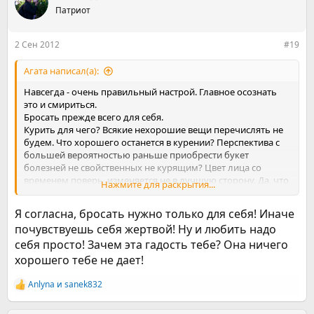
ц
Патриот
и
и
:
2 Сен 2012
#19
Агата написал(а):
Навсегда - очень правильный настрой. Главное осознать
это и смириться.
Бросать прежде всего для себя.
Курить для чего? Всякие нехорошие вещи перечислять не
будем. Что хорошего останется в курении? Перспектива с
большей вероятностью раньше приобрести букет
болезней не свойственных не курящим? Цвет лица со
временем поверь, изменяется не в лучшую сторону. Да, что
Нажмите для раскрытия...
говорить: бросал, значит, что-то для себя понял
.
Я согласна, бросать нужно только для себя! Иначе
почувствуешь себя жертвой! Ну и любить надо
себя просто! Зачем эта гадость тебе? Она ничего
хорошего тебе не дает!
Anlyna
и
sanek832
Р
е
а