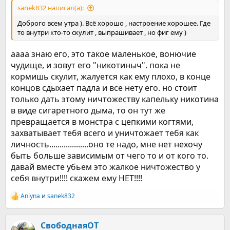
sanek832 написал(а):
Доброго всем утра ). Всё хорошо , настроение хорошее. Где
то внутри кто-то скулит , выпрашивает , но фиг ему )
аааа знаю его, это такое маленькое, вонючие
чудище, и зовут его "никотиныч". пока не
кормишь скулит, жалуется как ему плохо, в конце
концов сдыхает падла и все нету его. но стоит
только дать этому ничтожеству капельку никотина
в виде сигаретного дыма, то он тут же
превращается в монстра с цепкими когтями,
захватывает тебя всего и уничтожает тебя как
личность...................оно те надо, мне нет нехочу
быть больше зависимым от чего то и от кого то.
давай вместе убьем это жалкое ничтожество у
себя внутри!!!! скажем ему НЕТ!!!!
Anlyna
и
sanek832
Р
е
а
к
СвободнаяОТ