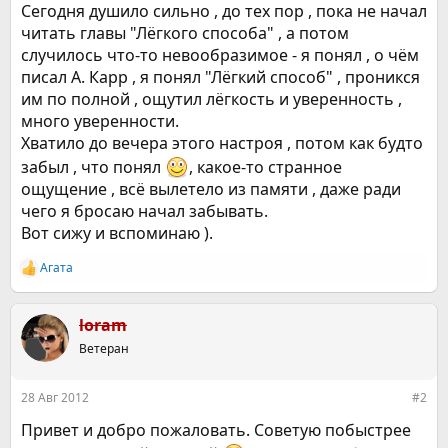
Сегодня душило сильно , до тех пор , пока не начал
читать главы "Лёгкого способа" , а потом
случилось что-то невообразимое - я понял , о чём
писал А. Карр , я понял "Лёгкий способ" , проникся
им по полной , ощутил лёгкость и уверенность ,
много уверенности.
Хватило до вечера этого настроя , потом как будто
забыл , что понял
, какое-то странное
ощущение , всё вылетело из памяти , даже ради
чего я бросаю начал забывать.
Вот сижу и вспоминаю ).
Агата
Р
е
а
к
loram
ц
Ветеран
и
и
:
28 Авг 2012
#2
Привет и добро пожаловать. Советую побыстрее