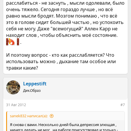
расслабиться - не заснуть , мысли одолевали, было
очень тяжело. Сегодня гораздо лучше , но всё
равно мысли бродят. Мозгом понимаю , что всё
это в голове сидит большей частью , но успокоить
себя не могу. Даже "всемогущий" Аллен Карр не
находит слов , чтобы объяснить моё состояние.
.
И поэтому вопрос - кто как расслабляется? Что
использовать можно , дыхание там особое или
травки какие?
Leppestift
Дик.Образ
31 Авг 2012
#7
sanek832 написал(а):
Я снова с вами. Несколько дней была депрессия злющая ,
ничего делать не мог , на работе присутствовал и только -