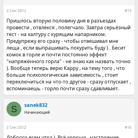
и
:
2 Сен 2012
#15
Пришлось вторую половину дня в разъездах
провести , отвлёкся , полегчало. Завтра серьёзный
тест - на халтуру с курящим напарником.
Предупрежу его сразу - чтобы отвешивал мне
леща , если выпрашивать покурить буду ) . Бесит
комок в горле и почти постоянно эффект
"напряжённого горла" - не знаю как назвать точно
). Вообще теперь верю Карру , на тему того , что
больше психологическая зависимость , стоит
переключиться на что-то другое - сразу отпускает ,
вспоминаешь - горло почти сразу сдавливает.
sanek832
S
Начинающий
2 Сен 2012
#16
Доброго всем утра ). Всё хорошо , настроение