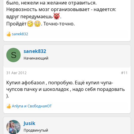
было, нежели на желание отравиться.
Нервозность мозг организовывает - надеется:
вдруг передумаешь
.
Пройдёт
. Точно-точно.
sanek832
Р
е
а
к
sanek832
S
ц
Начинающий
и
и
:
31 Авг 2012
#11
Купил афобазол , попробую. Ещё купил чупа-
чупсов пачку и шоколадок , надо себя порадовать
).
Anlyna
и
СвободнаяОТ
Р
е
а
к
Jusik
ц
Продвинутый
и