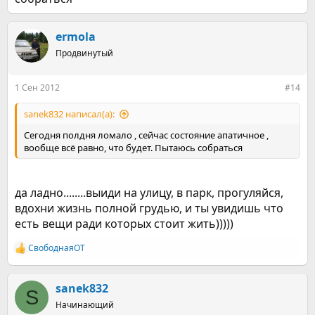
ermola
Продвинутый
1 Сен 2012
#14
sanek832 написал(а):
Сегодня полдня ломало , сейчас состояние апатичное ,
вообще всё равно, что будет. Пытаюсь собраться
да ладно........выиди на улицу, в парк, прогуляйся,
вдохни жизнь полной грудью, и ты увидишь что
есть вещи ради которых стоит жить)))))
СвободнаяОТ
Р
е
а
к
sanek832
S
ц
Начинающий
и