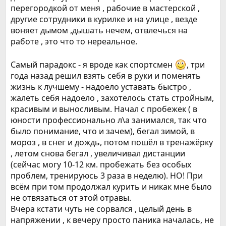
перегородкой от меня , рабочие в мастерской ,
другие сотрудники в курилке и на улице , везде
воняет дымом ,дышать нечем, отвлечься на
работе , это что то нереальное.
Самый парадокс - я вроде как спортсмен
, три
года назад решил взять себя в руки и поменять
жизнь к лучшему - надоело уставать быстро ,
жалеть себя надоело , захотелось стать стройным,
красивым и выносливым. Начал с пробежек ( в
юности профессионально л\а занимался, так что
было понимание, что и зачем), бегал зимой, в
мороз , в снег и дождь, потом пошёл в тренажёрку
, летом снова бегал , увеличивал дистанции
(сейчас могу 10-12 км. пробежать без особых
проблем, тренируюсь 3 раза в неделю). НО! При
всём при том продолжал курить и никак мне было
не отвязаться от этой отравы.
Вчера кстати чуть не сорвался , целый день в
напряжении , к вечеру просто паника началась, не