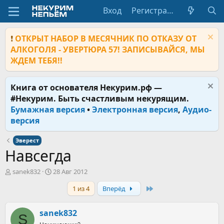
Вход
Регистрация
❗
ОТКРЫТ НАБОР В МЕСЯЧНИК ПО ОТКАЗУ ОТ
АЛКОГОЛЯ - УВЕРТЮРА 57! ЗАПИСЫВАЙСЯ, МЫ
ЖДЕМ ТЕБЯ!!
Книга от основателя Некурим.рф —
#Некурим. Быть счастливым некурящим.
Бумажная версия
•
Электронная версия
,
Аудио-
версия
Эверест
Навсегда
А
Д
sanek832
28 Авг 2012
в
а
Last
1 из 4
Вперёд
т
т
о
а
р
н
sanek832
S
т
а