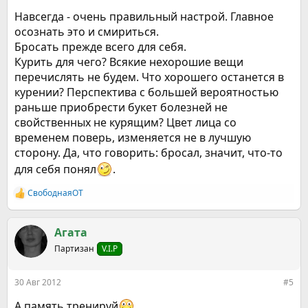
Навсегда - очень правильный настрой. Главное
осознать это и смириться.
Бросать прежде всего для себя.
Курить для чего? Всякие нехорошие вещи
перечислять не будем. Что хорошего останется в
курении? Перспектива с большей вероятностью
раньше приобрести букет болезней не
свойственных не курящим? Цвет лица со
временем поверь, изменяется не в лучшую
сторону. Да, что говорить: бросал, значит, что-то
для себя понял
.
СвободнаяОТ
Р
е
а
к
Агата
ц
Партизан
V.I.P
и
и
:
30 Авг 2012
#5
А память тренируй