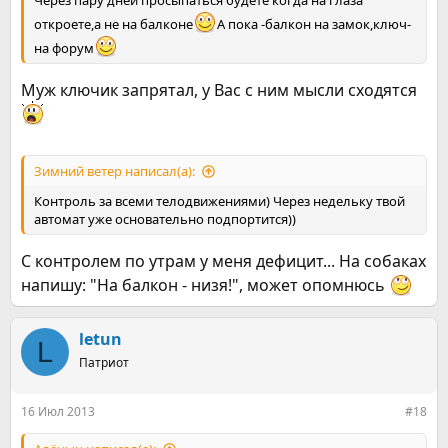
Через пару дней просыпаться будете когда на глаза
откроете,а не на балконе
А пока -балкон на замок,ключ-
на форум
Муж ключик запрятал, у Вас с ним мысли сходятся
Зимний ветер написал(а):
Контроль за всеми телодвижениями) Через недельку твой
автомат уже основательно подпортится))
С контролем по утрам у меня дефицит... На собаках
напишу: "На балкон - низя!", может опомнюсь
letun
L
Патриот
16 Июл 2013
#18