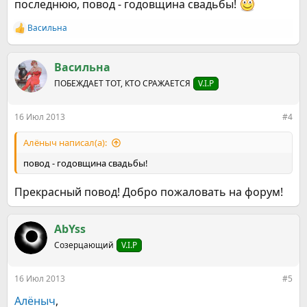
последнюю, повод - годовщина свадьбы!
Васильна
Р
е
а
к
Васильна
ц
ПОБЕЖДАЕТ ТОТ, КТО СРАЖАЕТСЯ
V.I.P
и
и
:
16 Июл 2013
#4
Алёныч написал(а):
повод - годовщина свадьбы!
Прекрасный повод! Добро пожаловать на форум!
AbYss
Созерцающий
V.I.P
16 Июл 2013
#5
Алёныч
,