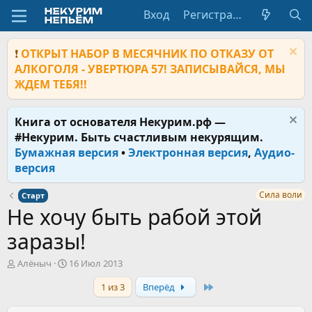
Вход
Регистрация
❗
ОТКРЫТ НАБОР В МЕСЯЧНИК ПО ОТКАЗУ ОТ
АЛКОГОЛЯ - УВЕРТЮРА 57! ЗАПИСЫВАЙСЯ, МЫ
ЖДЕМ ТЕБЯ!!
Книга от основателя Некурим.рф —
#Некурим. Быть счастливым некурящим.
Бумажная версия
•
Электронная версия
,
Аудио-
версия
Сила воли
Старт
Не хочу быть рабой этой
заразы!
А
Д
Алёныч
16 Июл 2013
в
а
Last
1 из 3
Вперёд
т
т
о
а