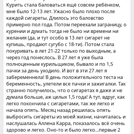
Курить стала баловаться ещё совсем ребёнком,
мне было 12-13 лет. Ужасно было плохо после
каждой сигареты. Длилось это баловство
примерно пол года. Потом переехали заграницу, о
курении и думать тогда не было ни времени ни
желания (да, и тут особо в 13 лет сигарет не
купишь, продают сугубо с 18-ти). Потом стала
покуривать в лет 21-22 только по выходным, а
через год понеслось. В 27 лет я уже была
полноценным курильщиком, бывало и по 1,5
пачки за день уходило. И вот в эти 27 лет я
забеременнела! В день положительного теста на
беременность, улетели все пачки и зажигалки. Так
странно получилось, что о сигаретах я даже и не
думала больше, аж целых 1,5 года! А тут, вдруг, как
легко покончила с сигаретами, так же легко и
начала опять. Месяц назад решилась опять
выбросить сигареты из моей жизни, начиталась и
наслушалась Аллена Карра, показалось всё очень
здорово и легко. Оно-то и было легко...первые 2