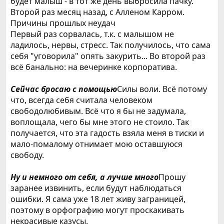
будет малыш - в тот же день выбросила пачку.
Второй раз месяц назад, с Алленом Карром.
Причины прошлых неудач
Первый раз сорвалась, т.к. с малышом не
ладилось, нервы, стресс. Так получилось, что сама
себя "уговорила" опять закурить... Во второй раз
всё банально: на вечеринке корпоратива.
Сейчас бросаю с помощью
Силы воли. Всё потому
что, всегда себя считала человеком
свободолюбивым. Всё что я бы не задумала,
воплощала, чего бы мне этого не стоило. Так
получается, что эта гадость взяла меня в тиски и
мало-помалому отнимает мою оставшуюся
свободу.
Ну и немного от себя, а лучше много
Прошу
заранее извинить, если будут наблюдаться
ошибки. Я сама уже 18 лет живу заграницей,
поэтому в орфографию могут проскакивать
некрасивые казусы.