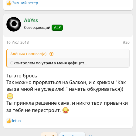
Зимний ветер
Р
е
а
к
AbYss
ц
Созерцающий
V.I.P
и
и
:
16 Июл 2013
#20
Алёныч написал(а):
С контролем по утрам у меня дефицит...
Ты это брось.
Так можно прорваться на балкон, и с криком "Как
вы за мной не уследили!!" начать обкуриваться))
Ты приняла решение сама, и никто твои привычки
за тебя не перестроит.
letun
Р
е
а