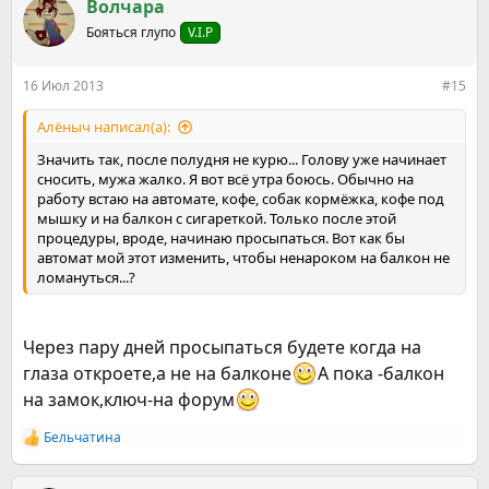
Волчара
Бояться глупо
V.I.P
16 Июл 2013
#15
Алёныч написал(а):
Значить так, после полудня не курю... Голову уже начинает
сносить, мужа жалко. Я вот всё утра боюсь. Обычно на
работу встаю на автомате, кофе, собак кормёжка, кофе под
мышку и на балкон с сигареткой. Только после этой
процедуры, вроде, начинаю просыпаться. Вот как бы
автомат мой этот изменить, чтобы ненароком на балкон не
ломануться...?
Через пару дней просыпаться будете когда на
глаза откроете,а не на балконе
А пока -балкон
на замок,ключ-на форум
Бельчатина
Р
е
а