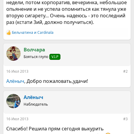
недели, потом корпоратив, вечеринка, небольшое
опьянение и не успела опомниться как тянула уже
вторую сигарету... Очень надеюсь - это последний
раз (кстати 3ий, должно получиться).
Бельчатина
и
Cardinala
Р
е
а
к
Волчара
ц
Бояться глупо
V.I.P
и
и
:
16 Июл 2013
#2
Алёныч
, Добро пожаловать,удачи!
Алёныч
Наблюдатель
16 Июл 2013
#3
Спасибо! Решила прям сегодня выкурить