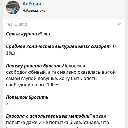
р
н
Алёныч
т
а
е
Наблюдатель
ч
м
а
ы
л
16 Июл 2013
#1
а
Стаж курения
8 лет
Среднее количество выкуриваемых сигарет
10-
15шт.
Почему решила бросить
Человек я
свободолюбивый, а так наивно оказалась в этой
самой глупой ловушке. Хочу быть опять
свободной на все 100%!
Попыток бросить
2
Бросала с использованием методик
Первая
попытка даже и не попытка была. Узнала, что