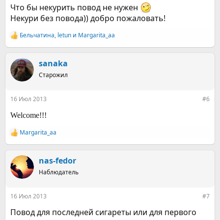
Что бы некурить повод не нужен
Некури без повода)) добро пожаловать!
Бельчатина
,
letun
и
Margarita_aa
Р
е
а
к
sanaka
ц
Старожил
и
и
:
16 Июл 2013
#6
Welcome!!!
Margarita_aa
Р
е
а
к
nas-fedor
ц
Наблюдатель
и
и
:
16 Июл 2013
#7
Повод для последней сигареты или для первого