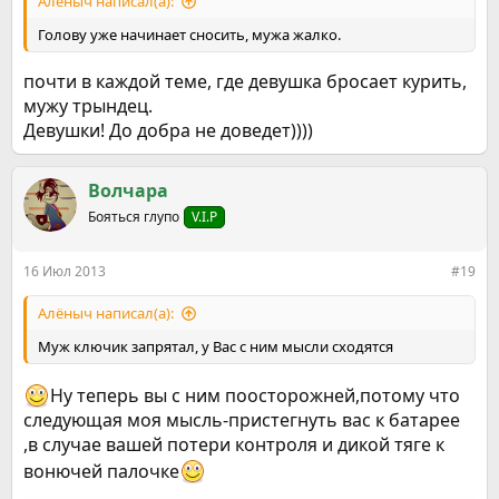
Алёныч написал(а):
Голову уже начинает сносить, мужа жалко.
почти в каждой теме, где девушка бросает курить,
мужу трындец.
Девушки! До добра не доведет))))
Волчара
Бояться глупо
V.I.P
16 Июл 2013
#19
Алёныч написал(а):
Муж ключик запрятал, у Вас с ним мысли сходятся
Ну теперь вы с ним поосторожней,потому что
следующая моя мысль-пристегнуть вас к батарее
,в случае вашей потери контроля и дикой тяге к
вонючей палочке