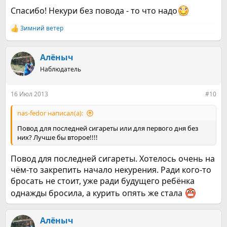
Спасибо! Некури без повода - то что надо
Зимний ветер
Р
е
а
к
Алёныч
ц
Наблюдатель
и
и
:
16 Июл 2013
#10
nas-fedor написал(а):
Повод для последней сигареты или для первого дня без
них? Лучше бы второе!!!!
Повод для последней сигареты. Хотелось очень на
чём-то закрепить начало некурения. Ради кого-то
бросать не стоит, уже ради будущего ребёнка
однажды бросила, а курить опять же стала
Алёныч