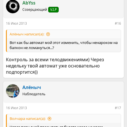
к
AbYss
ц
Созерцающий
V.I.P
и
и
:
16 Июл 2013
#16
Алёныч написал(а):
Вот как бы автомат мой этот изменить, чтобы ненароком на
балкон не ломануться...?
Контроль за всеми телодвижениями) Через
недельку твой автомат уже основательно
подпортится))
Алёныч
Наблюдатель
16 Июл 2013
#17
Волчара написал(а):