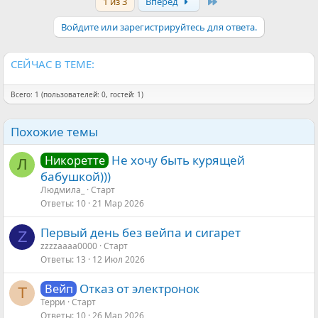
Last
1 из 3
Вперёд
к
ц
и
Войдите или зарегистрируйтесь для ответа.
и
:
СЕЙЧАС В ТЕМЕ:
Всего: 1 (пользователей: 0, гостей: 1)
Похожие темы
Не хочу быть курящей
Никоретте
Л
бабушкой)))
Людмила_
Старт
Ответы
10
21 Мар 2026
Первый день без вейпа и сигарет
Z
zzzzaaaa0000
Старт
Ответы
13
12 Июл 2026
Отказ от электронок
Вейп
Т
Терри
Старт
Ответы
10
26 Мар 2026