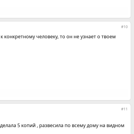
#10
 конкретному человеку, то он не узнает о твоем
#11
сделала 5 копий , развесила по всему дому на видном