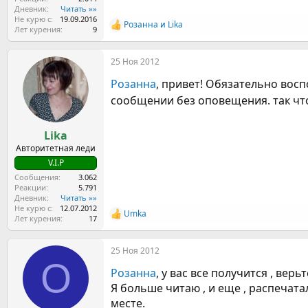
Дневник
Читать »»
Не курю с
19.09.2016
Розанна
и
Lika
Р
Лет курения
9
е
а
25 Ноя 2012
к
ц
Розанна
, привет! Обязательно восп
и
и
сообщении без оповещения. так что
:
Lika
Авторитетная леди
V.I.P
Сообщения
3.062
Реакции
5.791
Дневник
Читать »»
Не курю с
12.07.2012
Umka
Р
Лет курения
17
е
а
25 Ноя 2012
к
O
ц
Розанна
, у вас все получится , верь
и
и
Я больше читаю , и еще , распечата
:
месте.