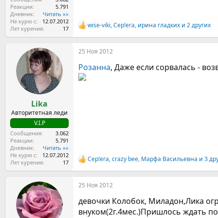
Реакции
5.791
Дневник
Читать »»
Не курю с
12.07.2012
wise-viki
,
Сер!ега
,
ирина гладких
и 2 других
Р
Лет курения
17
е
а
25 Ноя 2012
к
ц
Розанна
, Даже если сорвалась - во
и
и
:
Lika
Авторитетная леди
V.I.P
Сообщения
3.062
Реакции
5.791
Дневник
Читать »»
Не курю с
12.07.2012
Сер!ега
,
crazy bee
,
Марфа Васильевна
и 3 др
Р
Лет курения
17
е
а
25 Ноя 2012
к
ц
девочки Колобок, Миладон,Лика огр
и
и
внуком(2г.4мес.)Пришлось ждать пок
: