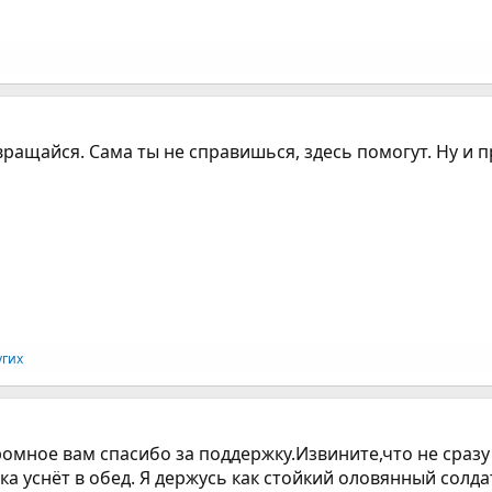
звращайся. Сама ты не справишься, здесь помогут. Ну и 
угих
омное вам спасибо за поддержку.Извините,что не сразу
а уснёт в обед. Я держусь как стойкий оловянный солда