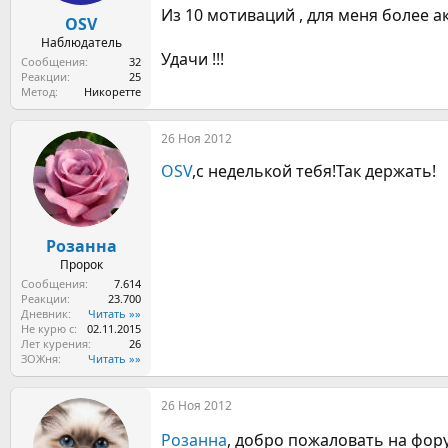
Из 10 мотиваций , для меня более акту
OSV
Наблюдатель
Удачи !!!
Сообщения
32
Реакции
25
Метод
Никоретте
26 Ноя 2012
OSV
,с неделькой тебя!Так держать!
Розанна
Пророк
Сообщения
7.614
Реакции
23.700
Дневник
Читать »»
Не курю с
02.11.2015
Лет курения
26
ЗОЖня
Читать »»
26 Ноя 2012
Розанна
, добро пожаловать на фор