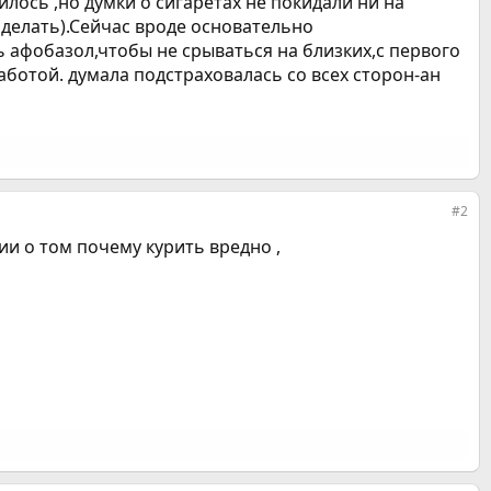
илось ,но думки о сигаретах не покидали ни на
 делать).Сейчас вроде основательно
 афобазол,чтобы не срываться на близких,с первого
работой. думала подстраховалась со всех сторон-ан
#2
ии о том почему курить вредно ,