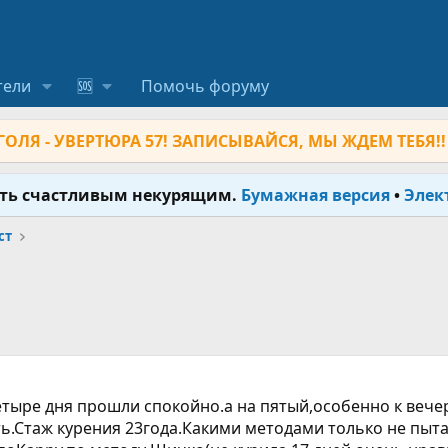
тели
🆘
Помочь форуму
ОЛЯ - УВЕРТЮРА 57! ЗАПИСЫВАЙСЯ, МЫ ЖДЕМ ТЕБЯ!!
ыть счастливым некурящим.
Бумажная версия
•
Элек
ст
етыре дня прошли спокойно.а на пятый,особенно к вече
ить.Стаж курения 23года.Какими методами только не пыт