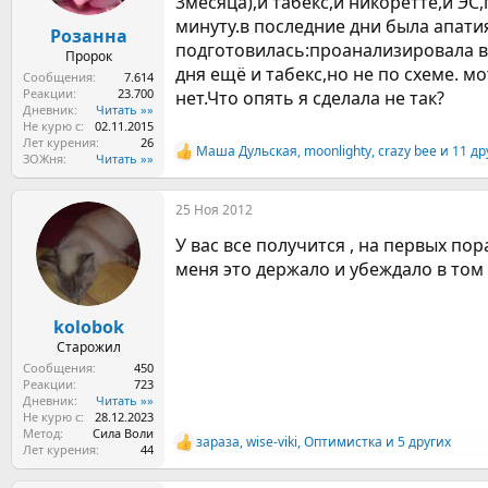
3месяца),и табекс,и никоретте,и ЭС
а
минуту.в последние дни была апати
Розанна
подготовилась:проанализировала ве
Пророк
дня ещё и табекс,но не по схеме. м
Сообщения
7.614
Реакции
23.700
нет.Что опять я сделала не так?
Дневник
Читать »»
Не курю с
02.11.2015
Лет курения
26
Маша Дульская
,
moonlighty
,
crazy bee
и 11 др
Р
ЗОЖня
Читать »»
е
а
25 Ноя 2012
к
ц
У вас все получится , на первых по
и
и
меня это держало и убеждало в том ,
:
kolobok
Старожил
Сообщения
450
Реакции
723
Дневник
Читать »»
Не курю с
28.12.2023
Метод
Сила Воли
зараза
,
wise-viki
,
Оптимистка
и 5 других
Р
Лет курения
44
е
а