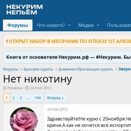
Форумы
Что нового?
Медиа
Пользова
❗
ОТКРЫТ НАБОР В МЕСЯЧНИК ПО ОТКАЗУ ОТ АЛКОГ
Книга от основателя Некурим.рф — #Некурим. Б
Форумы
Бросаем курить
Дневники бросающих курить
Эвере
Нет никотину
А
Д
Розанна
24 Ноя 2012
в
а
1
2
3
…
194
Вперёд
т
т
о
а
р
н
24 Ноя 2012
т
а
Здравствуйте!Не курю с 20ноября.Ч
е
ч
м
а
кричи.А как не хочется всё испорт
ы
л