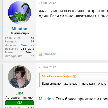
25 Ноя 2012
к
ц
дааа.. у меня всего лишь вторая по
и
и
один. Если сильно накатывает я пью
:
Miladon
Начинающий
Сообщения
54
Реакции
59
Дневник
Читать »»
Не курю с
24.11.2012
Метод
Табекс
rahmanin
Р
Лет курения
17
е
а
25 Ноя 2012
к
ц
и
Miladon написал(а):
и
:
Если сильно накатывает я пью кипяточек, п
Lika
Авторитетная леди
Miladon
, Есть более приятное и пр
V.I.P
Сообщения
3.062