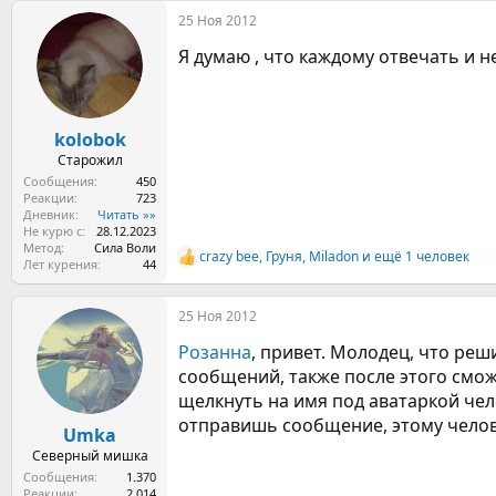
а
25 Ноя 2012
к
ц
Я думаю , что каждому отвечать и н
и
и
:
kolobok
Старожил
Сообщения
450
Реакции
723
Дневник
Читать »»
Не курю с
28.12.2023
Метод
Сила Воли
crazy bee
,
Груня
,
Miladon
и ещё 1 человек
Р
Лет курения
44
е
а
25 Ноя 2012
к
ц
Розанна
, привет. Молодец, что реш
и
и
сообщений, также после этого смож
:
щелкнуть на имя под аватаркой чел
отправишь сообщение, этому челов
Umka
Северный мишка
Сообщения
1.370
Реакции
2.014