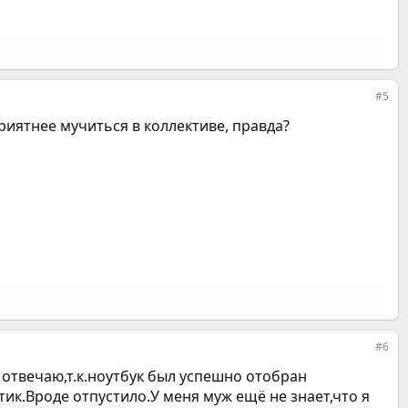
#5
приятнее мучиться в коллективе, правда?
#6
 отвечаю,т.к.ноутбук был успешно отобран
тик.Вроде отпустило.У меня муж ещё не знает,что я