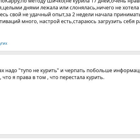
,поКарру,по методу Шичко(не курила 17 дней,очень нрав
я,целыми днями лежала или слонялась,ничего не хотела
сь свой не удачный опыт,за 2 недели начала принимать
отиваций много, настрой есть,стараюсь загрузить себя 
угих
рах надо "тупо не курить" и черпать побольше информац
 что я права в том , что перестала курить.