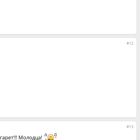
#12
#13
гарет!!! Молодца!