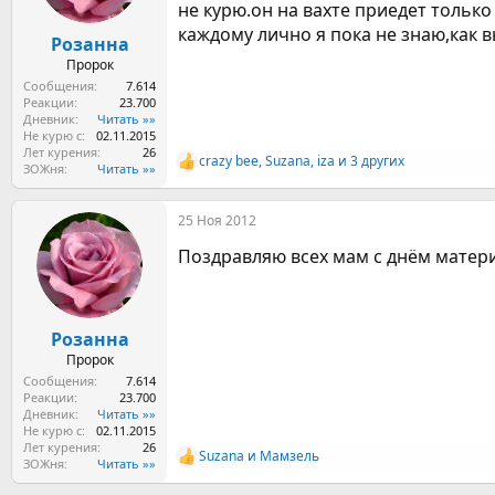
не курю.он на вахте приедет только
каждому лично я пока не знаю,как 
Розанна
Пророк
Сообщения
7.614
Реакции
23.700
Дневник
Читать »»
Не курю с
02.11.2015
Лет курения
26
crazy bee
,
Suzana
,
iza
и 3 других
Р
ЗОЖня
Читать »»
е
а
25 Ноя 2012
к
ц
Поздравляю всех мам с днём матери
и
и
:
Розанна
Пророк
Сообщения
7.614
Реакции
23.700
Дневник
Читать »»
Не курю с
02.11.2015
Лет курения
26
Suzana
и
Мамзель
Р
ЗОЖня
Читать »»
е