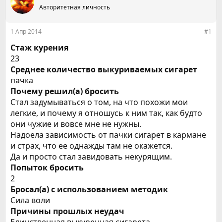
е
Авторитетная личность
ч
м
а
ы
л
1 Апр 2014
#1
а
Стаж курения
23
Среднее количество выкуриваемых сигарет
пачка
Почему решил(а) бросить
Стал задумываться о том, на что похожи мои
легкие, и почему я отношусь к ним так, как будто
они чужие и вовсе мне не нужны.
Надоела зависимость от пачки сигарет в кармане
и страх, что ее однажды там не окажется.
Да и просто стал завидовать некурящим.
Попыток бросить
2
Бросал(а) с использованием методик
Сила воли
Причины прошлых неудач