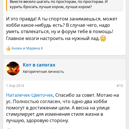
Вместе весело шагать по просторам, по просторам. И
курить бросать лучше хором, лучше хором?
И это правда! А ты спортом занимаешься, может
хобби какое-нибудь есть? В случае чего, надо
уметь отвлекаться, ну и форум тебе в помощь!
Главное мозги настроить на нужный лад.
Анхен
и
Марина К
Р
е
а
к
Кот в сапогах
ц
Авторитетная личность
и
и
:
1 Апр 2014
#10
Наталечек-Цветочек
, Спасибо за совет. Мотаю на
ус. Полностью согласен, что одно-два хобби
помогут в достижении цели. А весна на улице
стимулирует для изменения стиля жизни в
лучшую, здоровую сторону.