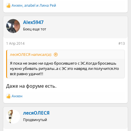
Анхен
,
anabel
и
Лина Рей
Р
е
а
к
Alex5947
ц
Боец еще тот
и
и
:
1 Апр 2014
#13
лесяОЛЕСЯ написал(а):
Я пока не знаю ни одно бросившего с ЭС.Когда бросаешь
нужно убивать ритуалы..а с ЭС это навряд ли получится.Но
всё равно удачи!!!
Даже на форуме есть.
Анхен
Р
е
а
к
лесяОЛЕСЯ
ц
Продвинутый
и
и
: