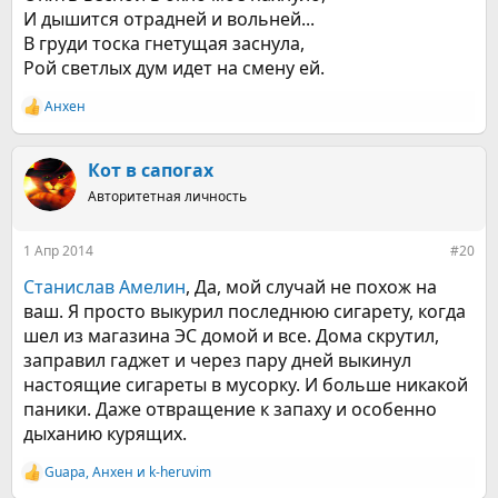
И дышится отрадней и вольней...
В груди тоска гнетущая заснула,
Рой светлых дум идет на смену ей.
Анхен
Р
е
а
к
Кот в сапогах
ц
Авторитетная личность
и
и
:
1 Апр 2014
#20
Станислав Амелин
, Да, мой случай не похож на
ваш. Я просто выкурил последнюю сигарету, когда
шел из магазина ЭС домой и все. Дома скрутил,
заправил гаджет и через пару дней выкинул
настоящие сигареты в мусорку. И больше никакой
паники. Даже отвращение к запаху и особенно
дыханию курящих.
Guapa
,
Анхен
и
k-heruvim
Р
е