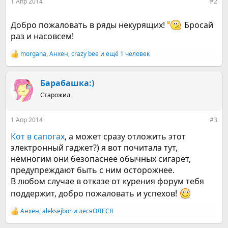
1 Апр 2014
#2
Добро пожаловать в ряды некурящих!
Бросай
раз и насовсем!
morgana
,
Анхен
,
crazy bee
и ещё 1 человек
Р
е
а
к
Барабашка:)
ц
Старожил
и
и
:
1 Апр 2014
#3
Кот в сапогах
, а может сразу отложить этот
электронный гаджет?) я вот почитала тут,
немногим они безопаснее обычных сигарет,
предупреждают быть с ним осторожнее.
В любом случае в отказе от курения форум тебя
поддержит, добро пожаловать и успехов!
Анхен
,
aleksejbor
и
лесяОЛЕСЯ
Р
е