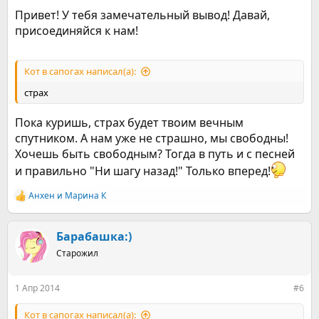
Привет! У тебя замечательный вывод! Давай,
присоединяйся к нам!
Кот в сапогах написал(а):
страх
Пока куришь, страх будет твоим вечным
спутником. А нам уже не страшно, мы свободны!
Хочешь быть свободным? Тогда в путь и с песней
и правильно "Ни шагу назад!" Только вперед!
Анхен
и
Марина К
Р
е
а
к
Барабашка:)
ц
Старожил
и
и
:
1 Апр 2014
#6
Кот в сапогах написал(а):