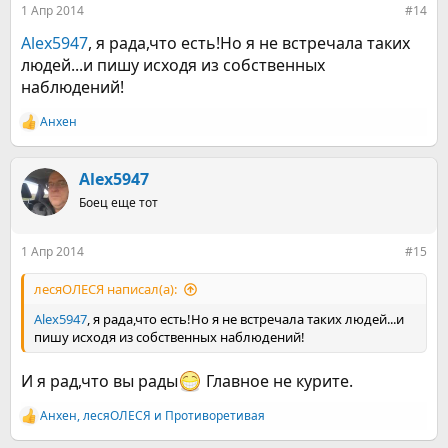
1 Апр 2014
#14
Alex5947
, я рада,что есть!Но я не встречала таких
людей...и пишу исходя из собственных
наблюдений!
Анхен
Р
е
а
к
Alex5947
ц
Боец еще тот
и
и
:
1 Апр 2014
#15
лесяОЛЕСЯ написал(а):
Alex5947
, я рада,что есть!Но я не встречала таких людей...и
пишу исходя из собственных наблюдений!
И я рад,что вы рады
Главное не курите.
Анхен
,
лесяОЛЕСЯ
и
Противоретивая
Р
е