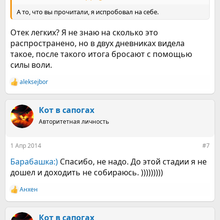
А то, что вы прочитали, я испробовал на себе.
Отек легких? Я не знаю на сколько это
распространено, но в двух дневниках видела
такое, после такого итога бросают с помощью
силы воли.
aleksejbor
Р
е
а
к
Кот в сапогах
ц
Авторитетная личность
и
и
:
1 Апр 2014
#7
Барабашка:)
Спасибо, не надо. До этой стадии я не
дошел и доходить не собираюсь. )))))))))
Анхен
Р
е
а
к
Кот в сапогах