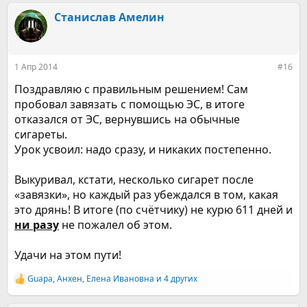
а
к
Станислав Амелин
ц
и
и
:
1 Апр 2014
#16
Поздравляю с правильным решением! Сам
пробовал завязать с помощью ЭС, в итоге
отказался от ЭС, вернувшись на обычные
сигареты.
Урок усвоил: надо сразу, и никаких постепенно.
Выкуривал, кстати, несколько сигарет после
«завязки», но каждый раз убеждался в том, какая
это дрянь! В итоге (по счётчику) не курю 611 дней и
ни разу
не пожалел об этом.
Удачи на этом пути!
Guapa
,
Анхен
,
Елена Ивановна
и 4 других
Р
е
а