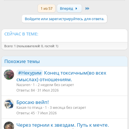
а
Last
1 из 57
Вперёд
к
ц
и
Войдите или зарегистрируйтесь для ответа.
и
:
СЕЙЧАС В ТЕМЕ:
Всего: 1 (пользователей: 0, гостей: 1)
Похожие темы
Конец токсичным(во всех
#Некурим
смыслах) отношениям.
Nazaren
1 - 2 недели без сигарет
Ответы
84
31 Июл 2026
Бросаю вейп!
Какая-то птица
1 - 3 месяца без сигарет
Ответы
45
7 Июл 2026
Через тернии к звездам. Путь к мечте.