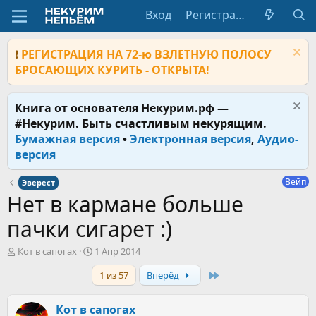
Вход
Регистрация
❗
РЕГИСТРАЦИЯ НА 72-ю ВЗЛЕТНУЮ ПОЛОСУ
БРОСАЮЩИХ КУРИТЬ - ОТКРЫТА!
Книга от основателя Некурим.рф —
#Некурим. Быть счастливым некурящим.
Бумажная версия
•
Электронная версия
,
Аудио-
версия
Вейп
Эверест
Нет в кармане больше
пачки сигарет :)
А
Д
Кот в сапогах
1 Апр 2014
в
а
Last
1 из 57
Вперёд
т
т
о
а
р
н
Кот в сапогах
т
а