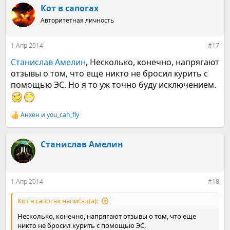
к
Кот в сапогах
ц
Авторитетная личность
и
и
:
1 Апр 2014
#17
Станислав Амелин
, Несколько, конечно, напрягают
отзывы о том, что еще никто не бросил курить с
помощью ЭС. Но я то уж точно буду исключением.
Анхен
и
you_can_fly
Р
е
а
к
Станислав Амелин
ц
и
и
:
1 Апр 2014
#18
Кот в сапогах написал(а):
Несколько, конечно, напрягают отзывы о том, что еще
никто не бросил курить с помощью ЭС.