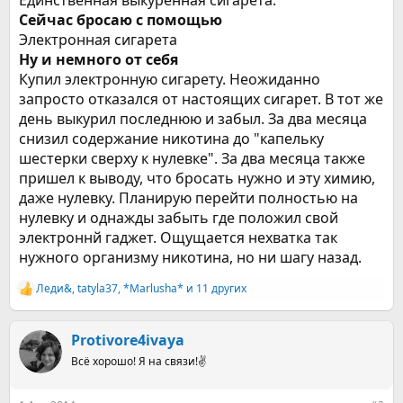
Единственная выкуренная сигарета.
Сейчас бросаю с помощью
Электронная сигарета
Ну и немного от себя
Купил электронную сигарету. Неожиданно
запросто отказался от настоящих сигарет. В тот же
день выкурил последнюю и забыл. За два месяца
снизил содержание никотина до "капельку
шестерки сверху к нулевке". За два месяца также
пришел к выводу, что бросать нужно и эту химию,
даже нулевку. Планирую перейти полностью на
нулевку и однажды забыть где положил свой
электроннй гаджет. Ощущается нехватка так
нужного организму никотина, но ни шагу назад.
Леди&
,
tatyla37
,
*Marlusha*
и 11 других
Р
е
а
к
Protivore4ivaya
ц
Всё хорошо! Я на связи!✌️
и
и
: