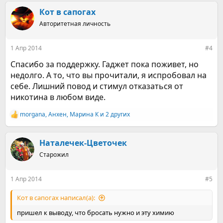
а
к
Кот в сапогах
ц
Авторитетная личность
и
и
:
1 Апр 2014
#4
Спасибо за поддержку. Гаджет пока поживет, но
недолго. А то, что вы прочитали, я испробовал на
себе. Лишний повод и стимул отказаться от
никотина в любом виде.
morgana
,
Анхен
,
Марина К
и 2 других
Р
е
а
к
Наталечек-Цветочек
ц
Старожил
и
и
:
1 Апр 2014
#5
Кот в сапогах написал(а):
пришел к выводу, что бросать нужно и эту химию