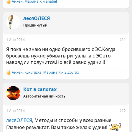
Анхен
,
Марина К
и
anabel
Р
е
а
к
лесяОЛЕСЯ
ц
Продвинутый
и
и
:
1 Апр 2014
#11
Я пока не знаю ни одно бросившего с ЭС.Когда
бросаешь нужно убивать ритуалы..а с ЭС это
навряд ли получится.Но всё равно удачи!!!
Анхен
,
Kukuruzka
,
Марина К
и 2 других
Р
е
а
к
Кот в сапогах
ц
Авторитетная личность
и
и
:
1 Апр 2014
#12
лесяОЛЕСЯ
, Методы и способы у всех разные.
Главное результат. Вам также желаю удачи!