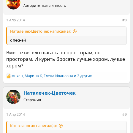
ц
Авторитетная личность
и
и
:
1 Апр 2014
#8
Наталечек-Цветочек написал(а):
с песней
Вместе весело шагать по просторам, по
просторам. И курить бросать лучше хором, лучше
хором?
Анхен
,
Марина К
,
Елена Ивановна
и 2 других
Р
е
а
к
Наталечек-Цветочек
ц
Старожил
и
и
:
1 Апр 2014
#9
Кот в сапогах написал(а):